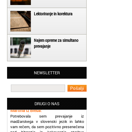
Lektoriranje in korektura
Najem opreme za simultano
prevajanje
Matjaž iz Ajdovščine:
NEWSLETTER
Lahko pohvalim vse zaposlene v Akademiji
Oxford, ker so resnično profesionalni in
prevajalske storitve opravljajo hitro in
učinkoviti.
Martina iz Bleda:
DRUGI O NAS
Potrebovala sem prevajanje iz
madžarskega v slovenski jezik in lahko
vam rečem, da sem pozitivno presenečena
nad hitrostjo in kakovostjo storitve
prevajalcev Akademije Oxford.