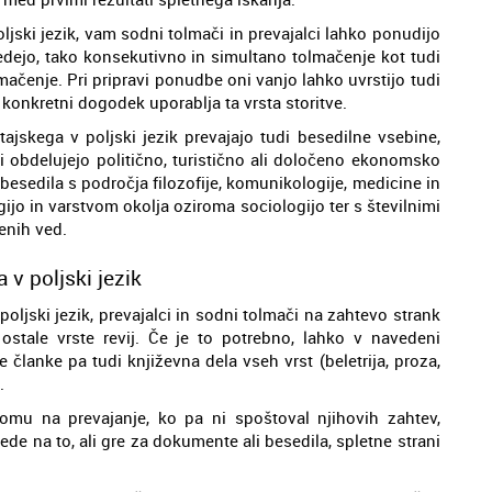
ljski jezik, vam sodni tolmači in prevajalci lahko ponudijo
vedejo, tako konsekutivno in simultano tolmačenje kot tudi
čenje. Pri pripravi ponudbe oni vanjo lahko uvrstijo tudi
konkretni dogodek uporablja ta vrsta storitve.
tajskega v poljski jezik prevajajo tudi besedilne vsebine,
ki obdelujejo politično, turistično ali določeno ekonomsko
 besedila s področja filozofije, komunikologije, medicine in
gijo in varstvom okolja oziroma sociologijo ter s številnimi
enih ved.
 v poljski jezik
poljski jezik, prevajalci in sodni tolmači na zahtevo strank
r ostale vrste revij. Če je to potrebno, lahko v navedeni
članke pa tudi književna dela vseh vrst (beletrija, proza,
.
omu na prevajanje, ko pa ni spoštoval njihovih zahtev,
de na to, ali gre za dokumente ali besedila, spletne strani