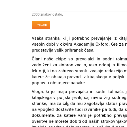
2000
znakov ostalo.
Prevedi
Vsaka stranka, ki ji potrebno prevajanje iz kita
vsebin dobi v okviru Akademije Oxford. Gre za 
predstavlja velik prihranek časa.
Člani naše ekipe so prevajalci in sodni tolmač
zadolženi za sinhronizacijo, tako oddaj in filmov
lektorji, ki na zahtevo strank izvajajo redakcijo 
katere že obstaja prevod iz kitajskega v poljski 
popraviti obstoječe napake.
Vloga, ki jo imajo prevajalci in sodni tolmači
kitajskega v poljski jezik, saj ravno žig sod
stranke, ima za cilj, da mu zagotavlja status pr
na vpogled dostavite tudi izvirnike pa tudi, da
dokumente, za katere vam je potrebno prevajanj
overitve ne morete dobiti od naših strokovnjakov