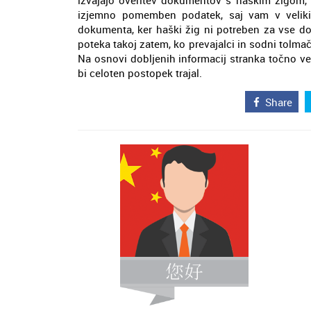
izvajajo overitev dokumentov s haškim žigom, d
izjemno pomemben podatek, saj vam v veliki
dokumenta, ker haški žig ni potreben za vse dok
poteka takoj zatem, ko prevajalci in sodni tolma
Na osnovi dobljenih informacij stranka točno v
bi celoten postopek trajal.
Share