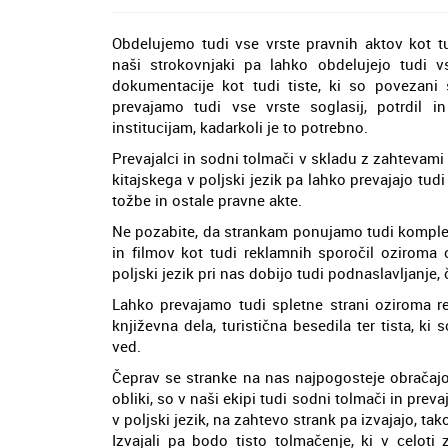
Obdelujemo tudi vse vrste pravnih aktov kot t
naši strokovnjaki pa lahko obdelujejo tudi 
dokumentacije kot tudi tiste, ki so povezani
prevajamo tudi vse vrste soglasij, potrdil i
institucijam, kadarkoli je to potrebno.
Prevajalci in sodni tolmači v skladu z zahtevami
kitajskega v poljski jezik pa lahko prevajajo tud
tožbe in ostale pravne akte.
Ne pozabite, da strankam ponujamo tudi komplet
in filmov kot tudi reklamnih sporočil oziroma 
poljski jezik pri nas dobijo tudi podnaslavljanje,
Lahko prevajamo tudi spletne strani oziroma re
književna dela, turistična besedila ter tista, k
ved.
Čeprav se stranke na nas najpogosteje obračajo
obliki, so v naši ekipi tudi sodni tolmači in prev
v poljski jezik, na zahtevo strank pa izvajajo, t
Izvajali pa bodo tisto tolmačenje, ki v celoti