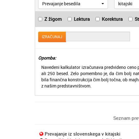
Prevajanje besedila
kitajski
Z žigom
Lektura
Korektura
S
IZRAČUNAJ
Opomba:
Navedeni kalkulator izračunava predvideno ceno p
ali 250 besed. Zelo pomembno je, da čim bolj na
bila finančna konstrukcija čim bolj točna, ob majh
z našim predstavništvom.
Seznam preva
Prevajanje iz slovenskega v kitajski