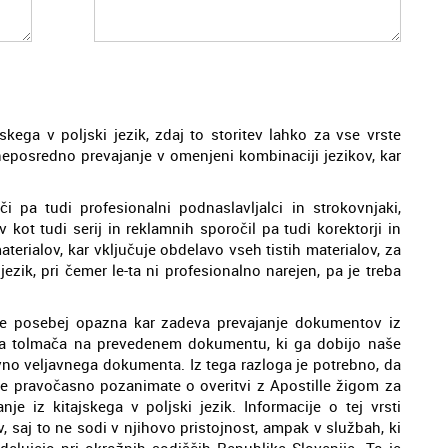
jskega v poljski jezik, zdaj to storitev lahko za vse vrste
neposredno prevajanje v omenjeni kombinaciji jezikov, kar
i pa tudi profesionalni podnaslavljalci in strokovnjaki,
 kot tudi serij in reklamnih sporočil pa tudi korektorji in
materialov, kar vključuje obdelavo vseh tistih materialov, za
jezik, pri čemer le-ta ni profesionalno narejen, pa je treba
, je posebej opazna kar zadeva prevajanje dokumentov iz
nega tolmača na prevedenem dokumentu, ki ga dobijo naše
avno veljavnega dokumenta. Iz tega razloga je potrebno, da
 se pravočasno pozanimate o overitvi z Apostille žigom za
e iz kitajskega v poljski jezik. Informacije o tej vrsti
, saj to ne sodi v njihovo pristojnost, ampak v službah, ki