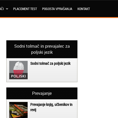
AČI
PLACEMENT TEST
POGOSTA VPRAŠANJA
KONTAKT
Sodni tolmač in prevajalec za
poljski jezik
Sodni tolmač za poljski jezik
Prevajanje
Prevajanje knjig, učbenikov in
revij