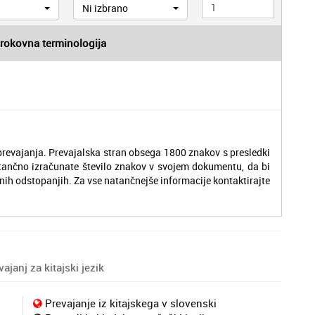
Ni izbrano
trokovna terminologija
revajanja. Prevajalska stran obsega 1800 znakov s presledki
tančno izračunate število znakov v svojem dokumentu, da bi
nih odstopanjih. Za vse natančnejše informacije kontaktirajte
janj za kitajski jezik
Prevajanje iz kitajskega v slovenski