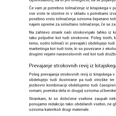
Če vam je potrebno tolmačenje iz kitajskega v po
vse vrste te storitve in v skladu s potrebami iz
posebno vrsto tolmačenja oziroma šepetano tolma
najem opreme za simultano tolmačenje, če se za 
Na zahtevo strank naši strokovnjaki lahko iz ki
tako poljudne kot tudi strokovne. Poleg tistih, 
temo, sodni tolmači in prevajalci obdelujejo tudi
marketinga kot tudi tiste, ki so povezane z ekolo
drugimi vejami naravoslovnih ved kot tudi družb
Prevajanje strokovnih revij iz kitajskega
Poleg prevajanja strokovnih revij iz kitajskega v 
obdelujejo tudi ilustrirane pa tudi otroške te
jezikovni kombinaciji obdelujemo tudi časopisne 
romani, poetska dela in druga) oziroma učbenike
Strankam, ki so določene vsebine zaupali nek
ponujamo redakcijo tako obdelanih vsebin, ne gle
oziroma katerikoli drugi materiale.