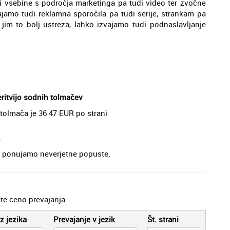
di vsebine s področja marketinga pa tudi video ter zvočne
ajamo tudi reklamna sporočila pa tudi serije, strankam pa
im to bolj ustreza, lahko izvajamo tudi podnaslavljanje
eritvijo sodnih tolmačev
a tolmača je 36 47 EUR po strani
k
je, ponujamo neverjetne popuste.
jte ceno prevajanja
z jezika
Prevajanje v jezik
Št. strani