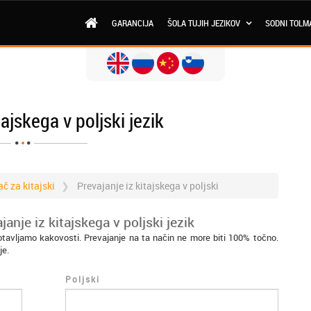
GARANCIJA
ŠOLA TUJIH JEZIKOV
SODNI TOLM
tajskega v poljski jezik
č za kitajski
Prevajanje iz kitajskega v poljski
anje iz kitajskega v poljski jezik
gotavljamo kakovosti. Prevajanje na ta način ne more biti 100% točno.
je.
Poljski