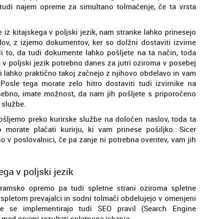
udi najem opreme za simultano tolmačenje, če ta vrsta
 iz kitajskega v poljski jezik, nam stranke lahko prinesejo
lov, z izjemo dokumentov, ker so dolžni dostaviti izvirne
 to, da tudi dokumente lahko pošljete na ta način, toda
 v poljski jezik potrebno danes za jutri oziroma v posebej
či lahko praktično takoj začnejo z njihovo obdelavo in vam
osle tega morate zelo hitro dostaviti tudi izvirnike na
sebno, imate možnost, da nam jih pošljete s priporočeno
 službe.
ljemo preko kurirske službe na določen naslov, toda ta
 morate plačati kurirju, ki vam prinese pošiljko. Sicer
v poslovalnici, če pa zanje ni potrebna overitev, vam jih
ega v poljski jezik
ramsko opremo pa tudi spletne strani oziroma spletne
 spletom prevajalci in sodni tolmači obdelujejo v omenjeni
ve se implementirajo tudi SEO pravil (Search Engine
o med prvimi rezultati spletnega iskanja.