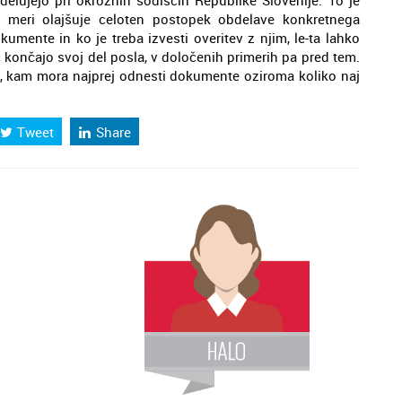
elujejo pri okrožnih sodiščih Republike Slovenije. To je
 meri olajšuje celoten postopek obdelave konkretnega
umente in ko je treba izvesti overitev z njim, le-ta lahko
č končajo svoj del posla, v določenih primerih pa pred tem.
e, kam mora najprej odnesti dokumente oziroma koliko naj
Tweet
Share