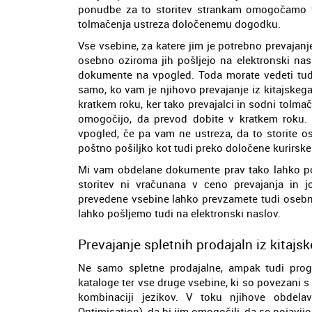
ponudbe za to storitev strankam omogočamo t
tolmačenja ustreza določenemu dogodku.
Vse vsebine, za katere jim je potrebno prevajanje
osebno oziroma jih pošljejo na elektronski nas
dokumente na vpogled. Toda morate vedeti tudi
samo, ko vam je njihovo prevajanje iz kitajskega
kratkem roku, ker tako prevajalci in sodni tolma
omogočijo, da prevod dobite v kratkem roku. P
vpogled, če pa vam ne ustreza, da to storite o
poštno pošiljko kot tudi preko določene kurirske
Mi vam obdelane dokumente prav tako lahko poš
storitev ni vračunana v ceno prevajanja in jo
prevedene vsebine lahko prevzamete tudi osebno 
lahko pošljemo tudi na elektronski naslov.
Prevajanje spletnih prodajaln iz kitajsk
Ne samo spletne prodajalne, ampak tudi prog
kataloge ter vse druge vsebine, ki so povezani s
kombinaciji jezikov. V toku njihove obdela
Optimisation), da bi jim omogočili, da se pojavij