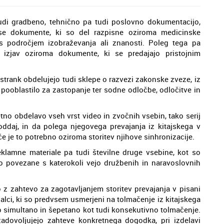
udi gradbeno, tehnično pa tudi poslovno dokumentacijo,
vse dokumente, ki so del razpisne oziroma medicinske
 s področjem izobraževanja ali znanosti. Poleg tega pa
n izjav oziroma dokumente, ki se predajajo pristojnim
 strank obdelujejo tudi sklepe o razvezi zakonske zveze, iz
i pooblastilo za zastopanje ter sodne odločbe, odločitve in
no obdelavo vseh vrst video in zvočnih vsebin, tako serij
oddaj, in da polega njegovega prevajanja iz kitajskega v
 če je to potrebno oziroma storitev njihove sinhronizacije.
klamne materiale pa tudi številne druge vsebine, kot so
i so povezane s katerokoli vejo družbenih in naravoslovnih
 z zahtevo za zagotavljanjem storitev prevajanja v pisani
ajalci, ki so predvsem usmerjeni na tolmačenje iz kitajskega
ako simultano in šepetano kot tudi konsekutivno tolmačenje.
 zadovoljujejo zahteve konkretnega dogodka, pri izdelavi