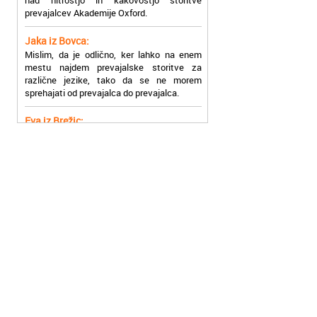
Jaka iz Bovca:
Mislim, da je odlično, ker lahko na enem
mestu najdem prevajalske storitve za
različne jezike, tako da se ne morem
sprehajati od prevajalca do prevajalca.
Eva iz Brežic:
Nujno sem potrebovala prevod v francoski
jezik, na spletu sem našla Oxford, jih
poklicala in v roku nekaj ur sem po
elektronski pošti prejela prevod. Resnično
so izjemni!
Zoran iz Velenja:
Uslužni, hitri in ljubeznivi, za njih imam
samo pohvalne besede!
Anja iz Višnje Gore:
Najboljše prevajalske storitve lahko najdete
prav v Akademiji Oxford! Vsaka čast!
Jure z Vrhnike:
Sodni tolmači iz Akademije Oxford so me