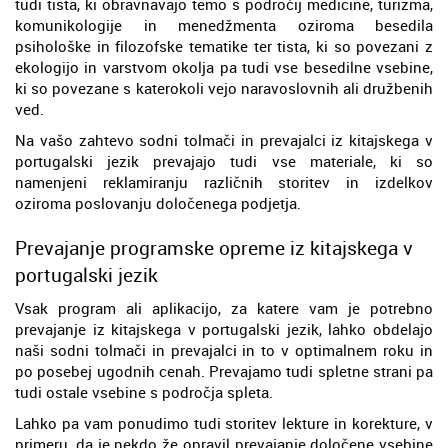
tudi tista, ki obravnavajo temo s področij medicine, turizma,
komunikologije in menedžmenta oziroma besedila
psihološke in filozofske tematike ter tista, ki so povezani z
ekologijo in varstvom okolja pa tudi vse besedilne vsebine,
ki so povezane s katerokoli vejo naravoslovnih ali družbenih
ved.
Na vašo zahtevo sodni tolmači in prevajalci iz kitajskega v
portugalski jezik prevajajo tudi vse materiale, ki so
namenjeni reklamiranju različnih storitev in izdelkov
oziroma poslovanju določenega podjetja.
Prevajanje programske opreme iz kitajskega v
portugalski jezik
Vsak program ali aplikacijo, za katere vam je potrebno
prevajanje iz kitajskega v portugalski jezik, lahko obdelajo
naši sodni tolmači in prevajalci in to v optimalnem roku in
po posebej ugodnih cenah. Prevajamo tudi spletne strani pa
tudi ostale vsebine s področja spleta.
Lahko pa vam ponudimo tudi storitev lekture in korekture, v
primeru, da je nekdo že opravil prevajanje določene vsebine