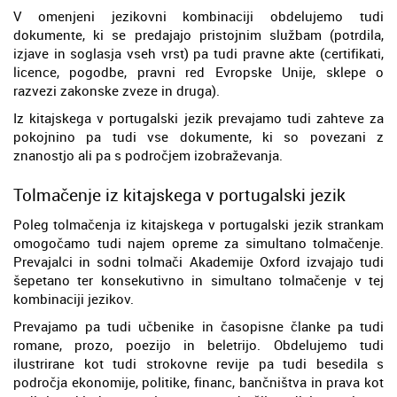
V omenjeni jezikovni kombinaciji obdelujemo tudi
dokumente, ki se predajajo pristojnim službam (potrdila,
izjave in soglasja vseh vrst) pa tudi pravne akte (certifikati,
licence, pogodbe, pravni red Evropske Unije, sklepe o
razvezi zakonske zveze in druga).
Iz kitajskega v portugalski jezik prevajamo tudi zahteve za
pokojnino pa tudi vse dokumente, ki so povezani z
znanostjo ali pa s področjem izobraževanja.
Tolmačenje iz kitajskega v portugalski jezik
Poleg tolmačenja iz kitajskega v portugalski jezik strankam
omogočamo tudi najem opreme za simultano tolmačenje.
Prevajalci in sodni tolmači Akademije Oxford izvajajo tudi
šepetano ter konsekutivno in simultano tolmačenje v tej
kombinaciji jezikov.
Prevajamo pa tudi učbenike in časopisne članke pa tudi
romane, prozo, poezijo in beletrijo. Obdelujemo tudi
ilustrirane kot tudi strokovne revije pa tudi besedila s
področja ekonomije, politike, financ, bančništva in prava kot