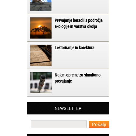
Prevajanje besedil s področja
ekologije in varstva okolja
Lektoriranje in korektura
Najem opreme za simultano
prevajanje
Matjaž iz Ajdovščine:
Lahko pohvalim vse zaposlene v Akademiji
Oxford, ker so resnično profesionalni in
NEWSLETTER
prevajalske storitve opravljajo hitro in
učinkoviti.
Martina iz Bleda: