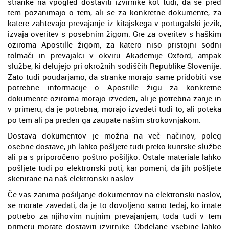
stranke na vpogled dostaviti izvirnike kot tudi, da se pred
tem pozanimajo o tem, ali se za konkretne dokumente, za
katere zahtevajo prevajanje iz kitajskega v portugalski jezik,
izvaja overitev s posebnim žigom. Gre za overitev s haškim
oziroma Apostille žigom, za katero niso pristojni sodni
tolmači in prevajalci v okviru Akademije Oxford, ampak
službe, ki delujejo pri okrožnih sodiščih Republike Slovenije.
Zato tudi poudarjamo, da stranke morajo same pridobiti vse
potrebne informacije o Apostille žigu za konkretne
dokumente oziroma morajo izvedeti, ali je potrebna zanje in
v primeru, da je potrebna, morajo izvedeti tudi to, ali poteka
po tem ali pa preden ga zaupate našim strokovnjakom.
Dostava dokumentov je možna na več načinov, poleg
osebne dostave, jih lahko pošljete tudi preko kurirske službe
ali pa s priporočeno poštno pošiljko. Ostale materiale lahko
pošljete tudi po elektronski poti, kar pomeni, da jih pošljete
skenirane na naš elektronski naslov.
Če vas zanima pošiljanje dokumentov na elektronski naslov,
se morate zavedati, da je to dovoljeno samo tedaj, ko imate
potrebo za njihovim nujnim prevajanjem, toda tudi v tem
primeru morate dostaviti izvirnike. Obdelane vsebine lahko