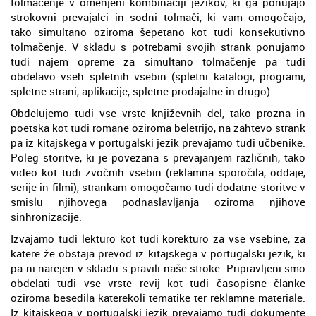
tolmačenje v omenjeni kombinaciji jezikov, ki ga ponujajo
strokovni prevajalci in sodni tolmači, ki vam omogočajo,
tako simultano oziroma šepetano kot tudi konsekutivno
tolmačenje. V skladu s potrebami svojih strank ponujamo
tudi najem opreme za simultano tolmačenje pa tudi
obdelavo vseh spletnih vsebin (spletni katalogi, programi,
spletne strani, aplikacije, spletne prodajalne in drugo).
Obdelujemo tudi vse vrste književnih del, tako prozna in
poetska kot tudi romane oziroma beletrijo, na zahtevo strank
pa iz kitajskega v portugalski jezik prevajamo tudi učbenike.
Poleg storitve, ki je povezana s prevajanjem različnih, tako
video kot tudi zvočnih vsebin (reklamna sporočila, oddaje,
serije in filmi), strankam omogočamo tudi dodatne storitve v
smislu njihovega podnaslavljanja oziroma njihove
sinhronizacije.
Izvajamo tudi lekturo kot tudi korekturo za vse vsebine, za
katere že obstaja prevod iz kitajskega v portugalski jezik, ki
pa ni narejen v skladu s pravili naše stroke. Pripravljeni smo
obdelati tudi vse vrste revij kot tudi časopisne članke
oziroma besedila katerekoli tematike ter reklamne materiale.
Iz kitajskega v portugalski jezik prevajamo tudi dokumente