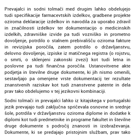
Prevajalci in sodni tolmači med drugim lahko obdelujejo
tudi specifikacije farmacevtskih izdelkov, gradbene projekte
oziroma deklaracije izdelkov in navodila za uporabo zdravil
in značilnosti izdelkov ter dokumentacijo o medicinskih
izdelkih, zdravniške izvide pa tudi vozniško in prometno
dovoljenje, potrdilo o stalnem prebivališču oziroma fakture
in revizijska poročila, zatem potrdilo o državljanstvu,
delovno dovoljenje, izpiske iz matičnega registra (o rojstvu,
o smrti, o sklenjeni zakonski zvezi) kot tudi letna in
poslovne pa tudi finančna poročila. Ustanovitvene akte
podjetja in številne druge dokumente, ki jih nismo omenili,
sestavljajo pa omenjene vrste dokumentacij ter rezultate
znanstvenih raziskav kot tudi znanstvene patente in dela
prav tako obdelujemo v tej jezikovni kombinaciji.
Sodni tolmači in prevajalci lahko iz kitajskega v portugalski
jezik prevajajo tudi zaključna spričevala osnovne in srednje
šole, potrdila v državljanstvu oziroma diplome in dodatke k
diplomi kot tudi predmetnike in programe fakultet in številne
druge dokumente s področij znanosti in izobraževanja.
Dokumente, ki se predajajo pristojnim službam, prav tako