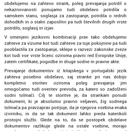
obdelujemo na zahtevo strank, poleg prevajanja potrdil o
nekaznovanosti ponujamo tudi obdelavo potrdila o
samskem stanu, soglasja za zastopanje, potrdila o rednih
dohodkih in o stalni zaposlitvi pa tudi številnih drugih vrste
potrdilo, soglasij in izjav.
V omenjeni jezikovni kombinaciji prav tako obdelujemo
zahteve za vizume kot tudi zahteve za tuje pokojnine pa tudi
pooblastila za zastopanje, sklepe o razvezi zakonske zveze
kot tudi vse vrste licenc oziroma pravni red Evropske Unije,
zatem certifikate, pogodbe in druge sodne in pravne akte.
Prevajanje dokumentov iz kitajskega v portugalski jezik
zahteva posebno obdelavo, saj stranke pri nas dobijo
kompletno storitev oziroma poleg prevajanja jim
omogočamo tudi overitev prevoda, za katero so zadolženi
sodni tolmači. Cilj te storitve je, da strankam ponudi
dokument, ki je absolutno pravno veljaven, žig sodnega
tolmača pa pravzaprav potrjuje, da je njegova vsebina enaka
izvirniku, in da se tak dokument lahko preda katerikoli
pristojni službi. Glede na to, da se postopek obdelave
dokumentov razlikuje glede na ostale vsebine, morajo