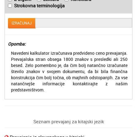
Strokovna terminologija
IZRAČUNAJ
Opomba:
Navedeni kalkulator izračunava predvideno ceno prevajanja.
Prevajalska stran obsega 1800 znakov s presledki ali 250
besed. Zelo pomembno je, da čim bolj natančno izračunate
število znakov v svojem dokumentu, da bi bila finančna
konstrukcija čim bolj točna, ob majhnih odstopanjih. Za vse
natančnejše informacije kontaktirajte z našim
predstavništvom.
Seznam prevajanj za kitajski jezik
Prevajanje iz slovenskega v kitajski