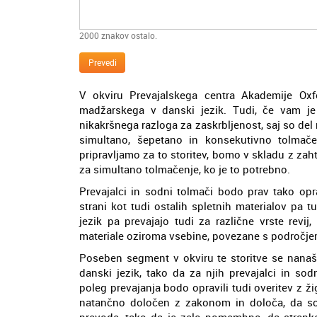
2000
znakov ostalo.
Prevedi
V okviru Prevajalskega centra Akademije Oxf
madžarskega v danski jezik. Tudi, če vam je 
nikakršnega razloga za zaskrbljenost, saj so del n
simultano, šepetano in konsekutivno tolmač
pripravljamo za to storitev, bomo v skladu z za
za simultano tolmačenje, ko je to potrebno.
Prevajalci in sodni tolmači bodo prav tako opra
strani kot tudi ostalih spletnih materialov pa 
jezik pa prevajajo tudi za različne vrste revi
materiale oziroma vsebine, povezane s področje
Poseben segment v okviru te storitve se nana
danski jezik, tako da za njih prevajalci in so
poleg prevajanja bodo opravili tudi overitev z
natančno določen z zakonom in določa, da sodn