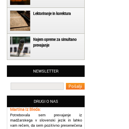
Lektoriranje in korektura
Najem opreme za simultano
prevajanje
Matjaž iz Ajdovščine:
NEWSLETTER
Lahko pohvalim vse zaposlene v Akademiji
Oxford, ker so resnično profesionalni in
prevajalske storitve opravljajo hitro in
učinkoviti.
DRUGI O NAS
Martina iz Bleda:
Potrebovala sem prevajanje iz
madžarskega v slovenski jezik in lahko
vam rečem, da sem pozitivno presenečena
nad hitrostjo in kakovostjo storitve
prevajalcev Akademije Oxford.