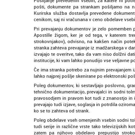
Pošiljanje prevedenih vsebin, za katere ni pot
pošti, dokumente pa strankam pošiljamo na na
Kurirska služba dostavlja prevedene dokumente
cenikom, saj ni vračunana v ceno obdelave vsebi
Pri prevajanju dokumentov je zelo pomemben po
Apostille žigom, ker je od tega, v katerem tre
strokovnjakov), odvisno, na kakšen način pot
stranka zahteva prevajanje iz madžarskega v dans
izvajajo te overitve, tako da vam niso dolžni dat
institucije, ki vam lahko ponudijo vse veljavne p
Če ima stranka potrebo za nujnim prevajanjem i
lahko najprej pošlje skenirane po elektronski poš
Poleg dokumentov, ki sestavljajo poslovno, gr
tehnično dokumentacijo, prevajalci in sodni tol
pravosodjem in pravom kot tudi z znanostjo in 
prevajajo tudi izjave, soglasja in potrdila ozirom
ko se to zahteva od strank.
Poleg obdelave vseh omenjenih vsebin sodni tolm
tudi serije in različne vrste tako televizijskih k
zatem pa njihovo obdelavo prepustijo stroko