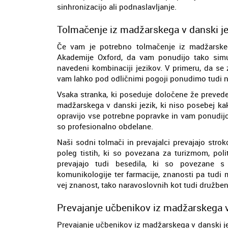
sinhronizacijo ali podnaslavljanje.
Tolmačenje iz madžarskega v danski je
Če vam je potrebno tolmačenje iz madžarskega
Akademije Oxford, da vam ponudijo tako simu
navedeni kombinaciji jezikov. V primeru, da se
vam lahko pod odličnimi pogoji ponudimo tudi 
Vsaka stranka, ki poseduje določene že prevede
madžarskega v danski jezik, ki niso posebej kakov
opravijo vse potrebne popravke in vam ponudijo s
so profesionalno obdelane.
Naši sodni tolmači in prevajalci prevajajo stro
poleg tistih, ki so povezana za turizmom, poli
prevajajo tudi besedila, ki so povezane s
komunikologije ter farmacije, znanosti pa tudi
vej znanost, tako naravoslovnih kot tudi družben
Prevajanje učbenikov iz madžarskega v
Prevajanje učbenikov iz madžarskega v danski je