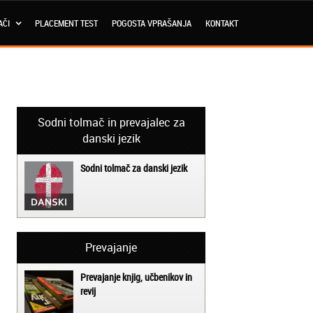
AČI
PLACEMENT TEST
POGOSTA VPRAŠANJA
KONTAKT
Sodni tolmač in prevajalec za
danski jezik
Sodni tolmač za danski jezik
Prevajanje
Prevajanje knjig, učbenikov in
revij