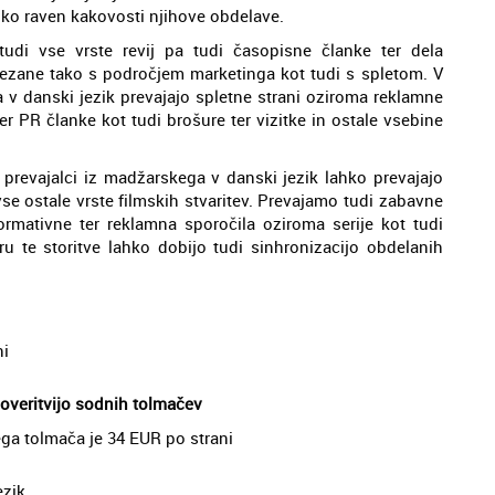
oko raven kakovosti njihove obdelave.
tudi vse vrste revij pa tudi časopisne članke ter dela
ovezane tako s področjem marketinga kot tudi s spletom. V
 v danski jezik prevajajo spletne strani oziroma reklamne
r PR članke kot tudi brošure ter vizitke in ostale vsebine
 prevajalci iz madžarskega v danski jezik lahko prevajajo
vse ostale vrste filmskih stvaritev. Prevajamo tudi zabavne
ormativne ter reklamna sporočila oziroma serije kot tudi
u te storitve lahko dobijo tudi sinhronizacijo obdelanih
ni
 overitvijo sodnih tolmačev
ga tolmača je 34 EUR po strani
ezik