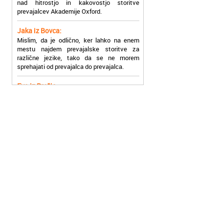
Jaka iz Bovca:
Mislim, da je odlično, ker lahko na enem
mestu najdem prevajalske storitve za
različne jezike, tako da se ne morem
sprehajati od prevajalca do prevajalca.
Eva iz Brežic:
Nujno sem potrebovala prevod v francoski
jezik, na spletu sem našla Oxford, jih
poklicala in v roku nekaj ur sem po
elektronski pošti prejela prevod. Resnično
so izjemni!
Zoran iz Velenja:
Uslužni, hitri in ljubeznivi, za njih imam
samo pohvalne besede!
Anja iz Višnje Gore:
Najboljše prevajalske storitve lahko najdete
prav v Akademiji Oxford! Vsaka čast!
Jure z Vrhnike: