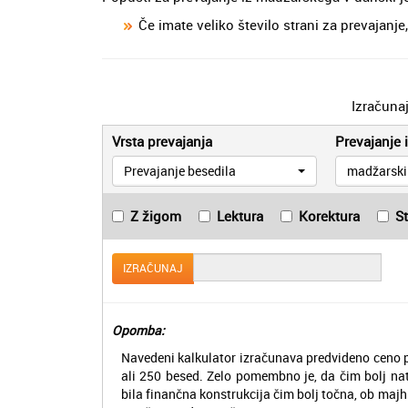
Če imate veliko število strani za prevajan
Izračuna
Vrsta prevajanja
Prevajanje i
Prevajanje besedila
madžarski
Z žigom
Lektura
Korektura
S
IZRAČUNAJ
Opomba:
Navedeni kalkulator izračunava predvideno ceno p
ali 250 besed. Zelo pomembno je, da čim bolj na
bila finančna konstrukcija čim bolj točna, ob majh