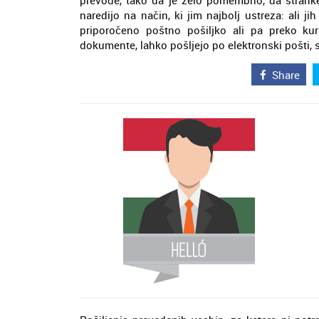
prevode, tako da je zelo pomembno, da stranke
naredijo na način, ki jim najbolj ustreza: ali 
priporočeno poštno pošiljko ali pa preko kur
dokumente, lahko pošljejo po elektronski pošti, s
Share