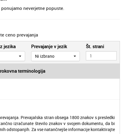
je, ponujamo neverjetne popuste.
jte ceno prevajanja
z jezika
Prevajanje v jezik
Št. strani
Ni izbrano
trokovna terminologija
revajanja. Prevajalska stran obsega 1800 znakov s presledki
tančno izračunate število znakov v svojem dokumentu, da bi
nih odstopanjih. Za vse natančnejše informacije kontaktirajte