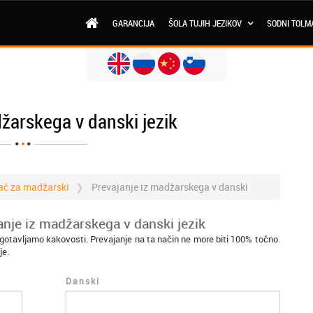
GARANCIJA
ŠOLA TUJIH JEZIKOV
SODNI TOLM
žarskega v danski jezik
ač za madžarski
Prevajanje iz madžarskega v danski
anje iz madžarskega v danski jezik
gotavljamo kakovosti. Prevajanje na ta način ne more biti 100% točno.
je.
Danski