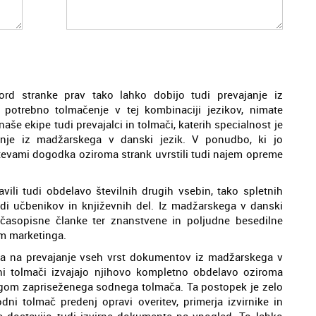
ord stranke prav tako lahko dobijo tudi prevajanje iz
potrebno tolmačenje v tej kombinaciji jezikov, nimate
aše ekipe tudi prevajalci in tolmači, katerih specialnost je
enje iz madžarskega v danski jezik. V ponudbo, ki jo
htevami dogodka oziroma strank uvrstili tudi najem opreme
vili tudi obdelavo številnih drugih vsebin, tako spletnih
tudi učbenikov in književnih del. Iz madžarskega v danski
j, časopisne članke ter znanstvene in poljudne besedilne
m marketinga.
ša na prevajanje vseh vrst dokumentov iz madžarskega v
dni tolmači izvajajo njihovo kompletno obdelavo oziroma
 žigom zapriseženega sodnega tolmača. Ta postopek je zelo
i tolmač predenj opravi overitev, primerja izvirnike in