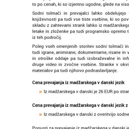
to po cenah, ki so izjemno ugodne, glede na vis
Sodni tolmači in prevajalci lahko obdelujejo 
književnosti pa tudi vse tiste vsebine, ki so p
skladu z zahtevami strank lahko iz madžarskega
letake in zloženke pa tudi programsko opremo te
iz teh področij.
Poleg vseh omenjenih storitev sodni tolmači in
tudi igrane, animirane, dokumentarne, risane in 
in otroške oddaje pa tudi izobraževalne in inf
druge video in zvočne vsebine. Stranke v okvir
materialov pa tudi njihovo podnaslavljanje.
Cena prevajanja iz madžarskega v danski jezik
Iz madžarskega v danski je 26 EUR po stra
Cena prevajanja iz madžarskega v danski jezik z
Iz madžarskega v danski z overitvijo sodne
Popusti za prevajanje iz madžarskega v danski j