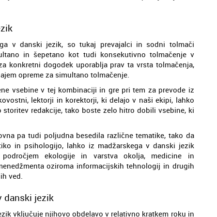
zik
 v danski jezik, so tukaj prevajalci in sodni tolmači
ltano in šepetano kot tudi konsekutivno tolmačenje v
 za konkretni dogodek uporablja prav ta vrsta tolmačenja,
najem opreme za simultano tolmačenje.
ne vsebine v tej kombinaciji in gre pri tem za prevode iz
ostni, lektorji in korektorji, ki delajo v naši ekipi, lahko
toritev redakcije, tako boste zelo hitro dobili vsebine, ki
kovna pa tudi poljudna besedila različne tematike, tako da
tiko in psihologijo, lahko iz madžarskega v danski jezik
 področjem ekologije in varstva okolja, medicine in
 menedžmenta oziroma informacijskih tehnologij in drugih
ih ved.
 danski jezik
zik vključuje njihovo obdelavo v relativno kratkem roku in