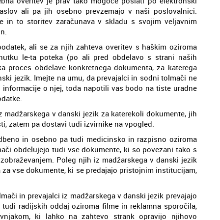
rebna overitev je prav tako mogoče poslati po elektronski
slov ali pa jih osebno prevzemajo v naši poslovalnici.
 in to storitev zaračunava v skladu s svojim veljavnim
n.
datek, ali se za njih zahteva overitev s haškim oziroma
nutku le-ta poteka (po ali pred obdelavo s strani naših
eka proces obdelave konkretnega dokumenta, za katerega
ki jezik. Imejte na umu, da prevajalci in sodni tolmači ne
i informacije o njej, toda napotili vas bodo na tiste uradne
odatke.
z madžarskega v danski jezik za katerekoli dokumente, jih
ti, zatem pa dostavi tudi izvirnike na vpogled.
adbeno in osebno pa tudi medicinsko in razpisno oziroma
mači obdelujejo tudi vse dokumente, ki so povezani tako s
izobraževanjem. Poleg njih iz madžarskega v danski jezik
a za vse dokumente, ki se predajajo pristojnim institucijam,
ači in prevajalci iz madžarskega v danski jezik prevajajo
ot tudi radijskih oddaj oziroma filme in reklamna sporočila,
vnjakom, ki lahko na zahtevo strank opravijo njihovo