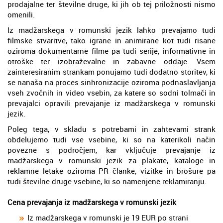
prodajalne ter številne druge, ki jih ob tej priložnosti nismo
omenili.
Iz madžarskega v romunski jezik lahko prevajamo tudi
filmske stvaritve, tako igrane in animirane kot tudi risane
oziroma dokumentarne filme pa tudi serije, informativne in
otroške ter izobraževalne in zabavne oddaje. Vsem
zainteresiranim strankam ponujamo tudi dodatno storitev, ki
se nanaša na proces sinhronizacije oziroma podnaslavljanja
vseh zvočnih in video vsebin, za katere so sodni tolmači in
prevajalci opravili prevajanje iz madžarskega v romunski
jezik.
Poleg tega, v skladu s potrebami in zahtevami strank
obdelujemo tudi vse vsebine, ki so na katerikoli način
povezne s področjem, kar vključuje prevajanje iz
madžarskega v romunski jezik za plakate, kataloge in
reklamne letake oziroma PR članke, vizitke in brošure pa
tudi številne druge vsebine, ki so namenjene reklamiranju.
Cena prevajanja iz madžarskega v romunski jezik
Iz madžarskega v romunski je 19 EUR po strani