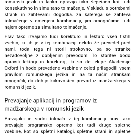
romunski jezik in lahko opravijo tako šepetano kot tudi
konsekutivno in simultano tolmačenje. V skladu s potrebami
strank in zahtevami dogodka, za katerega se zahteva
tolmačenje v omenjeni kombinaciji, jim omogočamo tudi
najem opreme za simultano tolmačenje.
Prav tako izvajamo tudi korekturo in lekturo vseh tistih
vsebin, ki jih je v tej kombinaciji nekdo že prevedel pred
nami, toda tega ni storil strokovno, pa so stranke
nezadovoljne z dobljenim prevodom. To storitev bodo
opravili lektorji in korektorji, ki so del ekipe Akademije
Oxford in bodo prevedene vsebine v celoti prilagodili vsem
pravilom romunskega jezika in na ta način strankam
omogočili, da dobijo kakovosten prevod iz madžarskega v
romunski jezik.
Prevajanje aplikacij in programov iz
madžarskega v romunski jezik
Prevajalci in sodni tolmači v tej kombinaciji prav tako
prevajajo programsko opremo kot tudi druge spletne
vsebine, kot so spletni katalogi, spletne strani in spletne