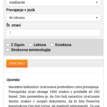
madžarski
Prevajanje v jezik
Ni izbrano
Št. strani
Z žigom
Lektura
Korektura
Strokovna terminologija
IZRAČUNAJ
Opomba:
Navedeni kalkulator izračunava predvideno ceno prevajanja.
Prevajalska stran obsega 1800 znakov s presledki ali 250
besed. Zelo pomembno je, da čim bolj natančno izračunate
število znakov v svojem dokumentu, da bi bila finančna
konstrukcija čim bolj točna, ob majhnih odstopanjih. Za vse