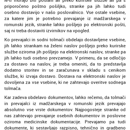
priporočeno poštno pošiljko, stranke pa jih lahko tudi
osebno dostavijo v našo poslovalnico. Vse ostale vsebine,
za katere jim je potrebno prevajanje iz madžarskega v
romunski jezik, stranke lahko pošljejo po elektronski pošti,
saj ni treba dostaviti izvirnikov na vpogled.
Ko prevajalci in sodni tolmači obdelajo dostavljene vsebine,
jih lahko strankam na želeni naslov pošljejo preko kurirske
službe oziroma jih pošljejo na elektronski naslov, stranke pa
jih lahko tudi osebno prevzamejo. V primeru, da se odločijo
za dostavo na naslov, je treba omeniti, da to predstavlja
dodatno storitev in se zaračunava v skladu s cenikom
službe, ki izvaja dostavo. Dostava na elektronski naslov je
dovoljena za vse vsebine, ki ne zahtevajo overitve sodnega
tolmača.
Kar zadeva obdelavo dokumentov, lahko rečemo, da tolmači
in prevajalci iz madžarskega v romunski jezik prevajajo
absolutno vse vrste dokumentov. Najpogosteje stranke od
nas zahtevajo prevajanje osebnih dokumentov in poslovne
oziroma medicinske dokumentacije. Prevajamo pa tudi
dokumente, ki sestavljajo razpisno, tehnično in gradbeno