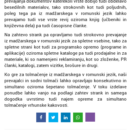
prevajanja dokumentov katerekoli vrste dobijo tudi obdelavo
besedilnih materialov, tako strokovnih kot tudi poljudnih,
poleg tega pa iz madžarskega v romunski jezik lahko
prevajamo tudi vse vrste revij oziroma knjig (učbeniki in
književna dela) pa tudi časopisne članke.
Na zahtevo strank pa opravljamo tudi strokovno prevajanje
iz madžarskega v romunski jezik za spletne vsebine, tako za
spletne strani kot tudi za programsko opremo (programe in
aplikacije) oziroma spletne kataloge pa tudi prodajalne in za
materiale, ki so namenjeni reklamiranju, kot so zloženke, PR
članki, katalogi, zatem vizitke, brošure in drugi.
Ko gre za tolmačenje iz madžarskega v romunski jezik, naši
prevajalci in sodni tolmači lahko opravljajo konsekutivno in
simultano oziroma šepetano tolmačenje. V toku izdelave
ponudbe lahko vanjo na podlagi zahtev strank in samega
dogodka uvrstimo tudi najem opreme za simultano
tolmačenje vrhunske kakovosti.