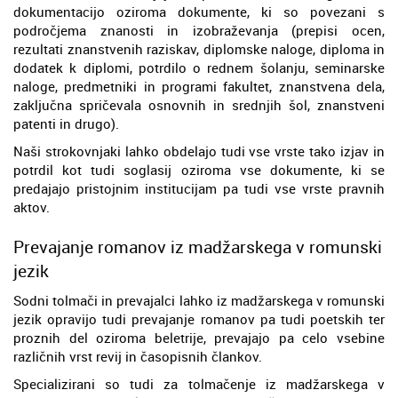
dokumentacijo oziroma dokumente, ki so povezani s
področjema znanosti in izobraževanja (prepisi ocen,
rezultati znanstvenih raziskav, diplomske naloge, diploma in
dodatek k diplomi, potrdilo o rednem šolanju, seminarske
naloge, predmetniki in programi fakultet, znanstvena dela,
zaključna spričevala osnovnih in srednjih šol, znanstveni
patenti in drugo).
Naši strokovnjaki lahko obdelajo tudi vse vrste tako izjav in
potrdil kot tudi soglasij oziroma vse dokumente, ki se
predajajo pristojnim institucijam pa tudi vse vrste pravnih
aktov.
Prevajanje romanov iz madžarskega v romunski
jezik
Sodni tolmači in prevajalci lahko iz madžarskega v romunski
jezik opravijo tudi prevajanje romanov pa tudi poetskih ter
proznih del oziroma beletrije, prevajajo pa celo vsebine
različnih vrst revij in časopisnih člankov.
Specializirani so tudi za tolmačenje iz madžarskega v