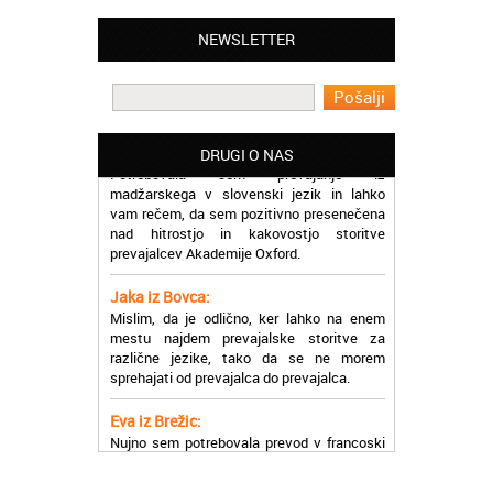
Matjaž iz Ajdovščine:
Lahko pohvalim vse zaposlene v Akademiji
NEWSLETTER
Oxford, ker so resnično profesionalni in
prevajalske storitve opravljajo hitro in
učinkoviti.
Martina iz Bleda:
Potrebovala sem prevajanje iz
DRUGI O NAS
madžarskega v slovenski jezik in lahko
vam rečem, da sem pozitivno presenečena
nad hitrostjo in kakovostjo storitve
prevajalcev Akademije Oxford.
Jaka iz Bovca:
Mislim, da je odlično, ker lahko na enem
mestu najdem prevajalske storitve za
različne jezike, tako da se ne morem
sprehajati od prevajalca do prevajalca.
Eva iz Brežic:
Nujno sem potrebovala prevod v francoski
jezik, na spletu sem našla Oxford, jih
poklicala in v roku nekaj ur sem po
elektronski pošti prejela prevod. Resnično