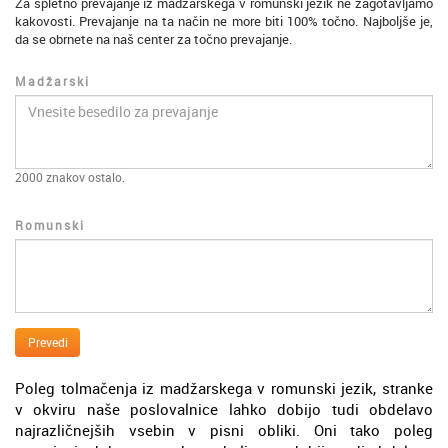
Za spletno prevajanje iz madžarskega v romunski jezik ne zagotavljamo
kakovosti. Prevajanje na ta način ne more biti 100% točno. Najboljše je,
da se obrnete na naš center za točno prevajanje.
Madžarski
2000
znakov ostalo.
Romunski
Prevedi
Poleg tolmačenja iz madžarskega v romunski jezik, stranke
v okviru naše poslovalnice lahko dobijo tudi obdelavo
najrazličnejših vsebin v pisni obliki. Oni tako poleg