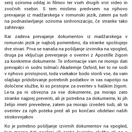
serij oziroma oddaj in filmov ter vseh drugih vrst video in
zvočnih vsebin. S tem mislimo predvsem na njihovo
prevajanje iz madžarskega v romunski jezik, zatem pa tudi
na podnaslavljanje oziroma sinhronizacijo, če stranke tako
zahtevajo.
Kar zadeva prevajanje dokumentov iz madžarskega v
romunski jezik je najbolj pomembno, da stranke spoštujejo
dve stvari. Prva se nanaša na pošiljanje izvirnika na vpogled,
druga pa vključuje preverjanje o overitvi z Apostille žigom
za konkretne dokumente. Te informacije vam ne morejo dati
prevajalci in sodni tolmači Akademije Oxford, ker to ne sodi
v njihovo pristojnost, toda vsekakor bodo storili vse, da vam
olajšajo pridobivanje potrebnih podatkov in vas napotijo na
določene službe, ki so pristojne za overitev s haškim žigom.
Le-ta pa ni obvezna za vse dokumente, pa morajo zato
stranke najprej preveriti, ali je potrebna za dokumente, ki jih
želijo imeti prevedene, zatem pa morajo izvedeti tudi, ali ta
overitev za njih poteka pred ali po končani obdelavi naših
strokovnjakov.
Ko je potrebno pošiljanje izvirnih dokumentov na vpogled,
le-ti morajo biti poslani ali preko kurirske službe ali pa s