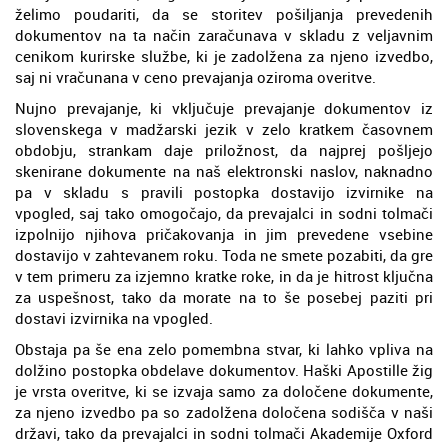
želimo poudariti, da se storitev pošiljanja prevedenih
dokumentov na ta način zaračunava v skladu z veljavnim
cenikom kurirske službe, ki je zadolžena za njeno izvedbo,
saj ni vračunana v ceno prevajanja oziroma overitve.
Nujno prevajanje, ki vključuje prevajanje dokumentov iz
slovenskega v madžarski jezik v zelo kratkem časovnem
obdobju, strankam daje priložnost, da najprej pošljejo
skenirane dokumente na naš elektronski naslov, naknadno
pa v skladu s pravili postopka dostavijo izvirnike na
vpogled, saj tako omogočajo, da prevajalci in sodni tolmači
izpolnijo njihova pričakovanja in jim prevedene vsebine
dostavijo v zahtevanem roku. Toda ne smete pozabiti, da gre
v tem primeru za izjemno kratke roke, in da je hitrost ključna
za uspešnost, tako da morate na to še posebej paziti pri
dostavi izvirnika na vpogled.
Obstaja pa še ena zelo pomembna stvar, ki lahko vpliva na
dolžino postopka obdelave dokumentov. Haški Apostille žig
je vrsta overitve, ki se izvaja samo za določene dokumente,
za njeno izvedbo pa so zadolžena določena sodišča v naši
državi, tako da prevajalci in sodni tolmači Akademije Oxford