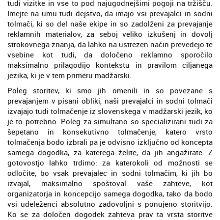
tudi vizitke in vse to pod najugodnejšimi pogoji na tržišču.
Imejte na umu tudi dejstvo, da imajo vsi prevajalci in sodni
tolmači, ki so del naše ekipe in so zadolženi za prevajanje
reklamnih materialov, za seboj veliko izkušenj in dovolj
strokovnega znanja, da lahko na ustrezen način prevedejo te
vsebine kot tudi, da določeno reklamno sporočilo
maksimalno prilagodijo kontekstu in pravilom ciljanega
jezika, ki je v tem primeru madžarski.
Poleg storitev, ki smo jih omenili in so povezane s
prevajanjem v pisani obliki, naši prevajalci in sodni tolmači
izvajajo tudi tolmačenje iz slovenskega v madžarski jezik, ko
je to potrebno. Poleg za simultano so specializirani tudi za
šepetano in konsekutivno tolmačenje, katero vrsto
tolmačenja bodo izbrali pa je odvisno izključno od koncepta
samega dogodka, za katerega želite, da jih angažirate. Z
gotovostjo lahko trdimo: za katerokoli od možnosti se
odločite, bo vsak prevajalec in sodni tolmačim, ki jih bo
izvajal, maksimalno spoštoval vaše zahteve, kot
organizatorja in koncepcijo samega dogodka, tako da bodo
vsi udeleženci absolutno zadovoljni s ponujeno storitvijo.
Ko se za določen dogodek zahteva prav ta vrsta storitve