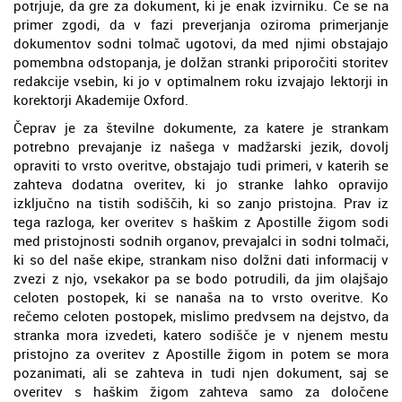
potrjuje, da gre za dokument, ki je enak izvirniku. Če se na
primer zgodi, da v fazi preverjanja oziroma primerjanje
dokumentov sodni tolmač ugotovi, da med njimi obstajajo
pomembna odstopanja, je dolžan stranki priporočiti storitev
redakcije vsebin, ki jo v optimalnem roku izvajajo lektorji in
korektorji Akademije Oxford.
Čeprav je za številne dokumente, za katere je strankam
potrebno prevajanje iz našega v madžarski jezik, dovolj
opraviti to vrsto overitve, obstajajo tudi primeri, v katerih se
zahteva dodatna overitev, ki jo stranke lahko opravijo
izključno na tistih sodiščih, ki so zanjo pristojna. Prav iz
tega razloga, ker overitev s haškim z Apostille žigom sodi
med pristojnosti sodnih organov, prevajalci in sodni tolmači,
ki so del naše ekipe, strankam niso dolžni dati informacij v
zvezi z njo, vsekakor pa se bodo potrudili, da jim olajšajo
celoten postopek, ki se nanaša na to vrsto overitve. Ko
rečemo celoten postopek, mislimo predvsem na dejstvo, da
stranka mora izvedeti, katero sodišče je v njenem mestu
pristojno za overitev z Apostille žigom in potem se mora
pozanimati, ali se zahteva in tudi njen dokument, saj se
overitev s haškim žigom zahteva samo za določene