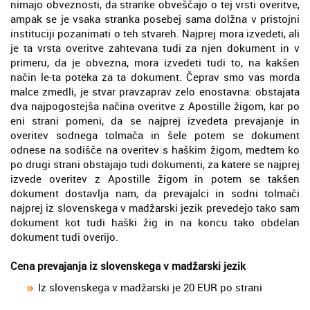
nimajo obveznosti, da stranke obveščajo o tej vrsti overitve,
ampak se je vsaka stranka posebej sama dolžna v pristojni
instituciji pozanimati o teh stvareh. Najprej mora izvedeti, ali
je ta vrsta overitve zahtevana tudi za njen dokument in v
primeru, da je obvezna, mora izvedeti tudi to, na kakšen
način le-ta poteka za ta dokument. Čeprav smo vas morda
malce zmedli, je stvar pravzaprav zelo enostavna: obstajata
dva najpogostejša načina overitve z Apostille žigom, kar po
eni strani pomeni, da se najprej izvedeta prevajanje in
overitev sodnega tolmača in šele potem se dokument
odnese na sodišče na overitev s haškim žigom, medtem ko
po drugi strani obstajajo tudi dokumenti, za katere se najprej
izvede overitev z Apostille žigom in potem se takšen
dokument dostavlja nam, da prevajalci in sodni tolmači
najprej iz slovenskega v madžarski jezik prevedejo tako sam
dokument kot tudi haški žig in na koncu tako obdelan
dokument tudi overijo.
Cena prevajanja iz slovenskega v madžarski jezik
Iz slovenskega v madžarski je 20 EUR po strani