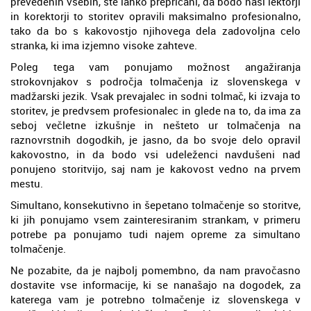
prevedenih vsebin, ste lahko prepričani, da bodo naši lektorji
in korektorji to storitev opravili maksimalno profesionalno,
tako da bo s kakovostjo njihovega dela zadovoljna celo
stranka, ki ima izjemno visoke zahteve.
Poleg tega vam ponujamo možnost angažiranja
strokovnjakov s področja tolmačenja iz slovenskega v
madžarski jezik. Vsak prevajalec in sodni tolmač, ki izvaja to
storitev, je predvsem profesionalec in glede na to, da ima za
seboj večletne izkušnje in nešteto ur tolmačenja na
raznovrstnih dogodkih, je jasno, da bo svoje delo opravil
kakovostno, in da bodo vsi udeleženci navdušeni nad
ponujeno storitvijo, saj nam je kakovost vedno na prvem
mestu.
Simultano, konsekutivno in šepetano tolmačenje so storitve,
ki jih ponujamo vsem zainteresiranim strankam, v primeru
potrebe pa ponujamo tudi najem opreme za simultano
tolmačenje.
Ne pozabite, da je najbolj pomembno, da nam pravočasno
dostavite vse informacije, ki se nanašajo na dogodek, za
katerega vam je potrebno tolmačenje iz slovenskega v