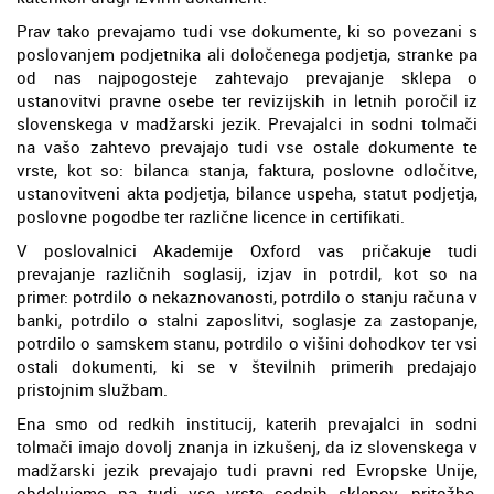
Prav tako prevajamo tudi vse dokumente, ki so povezani s
poslovanjem podjetnika ali določenega podjetja, stranke pa
od nas najpogosteje zahtevajo prevajanje sklepa o
ustanovitvi pravne osebe ter revizijskih in letnih poročil iz
slovenskega v madžarski jezik. Prevajalci in sodni tolmači
na vašo zahtevo prevajajo tudi vse ostale dokumente te
vrste, kot so: bilanca stanja, faktura, poslovne odločitve,
ustanovitveni akta podjetja, bilance uspeha, statut podjetja,
poslovne pogodbe ter različne licence in certifikati.
V poslovalnici Akademije Oxford vas pričakuje tudi
prevajanje različnih soglasij, izjav in potrdil, kot so na
primer: potrdilo o nekaznovanosti, potrdilo o stanju računa v
banki, potrdilo o stalni zaposlitvi, soglasje za zastopanje,
potrdilo o samskem stanu, potrdilo o višini dohodkov ter vsi
ostali dokumenti, ki se v številnih primerih predajajo
pristojnim službam.
Ena smo od redkih institucij, katerih prevajalci in sodni
tolmači imajo dovolj znanja in izkušenj, da iz slovenskega v
madžarski jezik prevajajo tudi pravni red Evropske Unije,
obdelujemo pa tudi vse vrste sodnih sklepov, pritožbe,