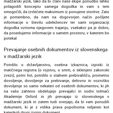
madžarski jezik, tako da bi člani naše ekipe ponudbo lahko
prilagodili konceptu samega dogodka in vam s tem
omogočili, da izvlečete maksimum iz ponujene storitve. Zato
je pomembno, da nam na dogovorjen način pošljete
informacije o številu udeležencev ter sami organizaciji
dogodka oziroma njegovem trajanju, vsekakor pa je dobro,
da posedujemo informacije o samem prostoru, v katerem bo
potekal.
Prevajanje osebnih dokumentov iz slovenskega
v madžarski jezik
Potrdilo o državljanstvu, osebna izkaznica, izpiski iz
matičnega registra (o rojstvu, o smrti, o sklenjeni zakonski
zvezi), potni list, potrdilo o stalnem prebivališču, prometno
dovoljenje, dovoljenje za prebivanje, delovno in vozniško
dovoljenje so samo nekateri od osebnih dokumentov, ki jih
na vašo zahtevo obdelujejo prevajalci in sodni tolmači
Akademije Oxford in jih prevajajo iz slovenskega v
madžarski jezik in zatem tudi overjajo, da bi vam ponudili
dokument, ki je z vidika prava popolnoma veljaven kot
katerikoli drugi izvirni dokument.