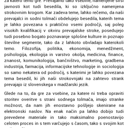
za katero temo gre. Prevajamo tako vsebine, namenjene širši
javnosti kot tudi besedila, ki so izključno namenjena
strokovnim krogom. Kar zadeva teme, lahko rečemo, da naši
prevajalci in sodni tolmači obdelujejo besedila, katerih tema
je lahko povezana s praktično vsemi področji, saj poleg
visokih kvalifikacij v okviru prevajalske stroke, posedujejo
tudi posebno bogato poznavanje splošne kulture in poznajo
številne segmente, tako da z lahkoto obvladajo katerokoli
temo. Filozofija, politika, ekonomija, menedžment,
psihologija, ekologija in varstvo okolja, medicina, finance,
znanost, komunikologija, bančništvo, marketing, gradbena
industrija, farmacija, informacijske tehnologije in sociologija
so samo nekatera od področij, s katerimi je lahko povezana
tema besedil, ki jih naši strokovnjaki na zahtevo strank
prevajajo iz slovenskega v madžarski jezik.
Glede na to, da gre za vsebine, za katere ni treba opraviti
storitev overitve s strani sodnega tolmača, imajo stranke
možnost, da nam jih enostavno pošljejo skenirane na
elektronski naslov. Na enak način pa lahko dobijo tudi
prevedene materiale in tako maksimalno poenostavijo
celoten proces in s tem varčujejo s časom, tako s svojim kot