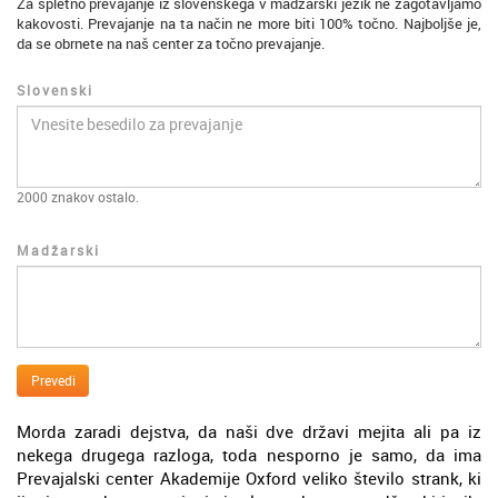
Za spletno prevajanje iz slovenskega v madžarski jezik ne zagotavljamo
kakovosti. Prevajanje na ta način ne more biti 100% točno. Najboljše je,
da se obrnete na naš center za točno prevajanje.
Slovenski
2000
znakov ostalo.
Madžarski
Prevedi
Morda zaradi dejstva, da naši dve državi mejita ali pa iz
nekega drugega razloga, toda nesporno je samo, da ima
Prevajalski center Akademije Oxford veliko število strank, ki