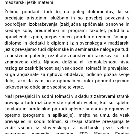
madžarski jezik materni.
Želimo poudariti tudi to, da poleg dokumentov, ki se
predajajo pristojnim službam in so posebej povezani s
področjem izobraževanja (zaključna spričevala osnovne in
srednje šole, predmetniki in programi fakultet, potrdila o
opravljenih izpitih, prepise ocen, potrdila o rednem šolanju,
diplome in dodatki k diplomi) iz slovenskega v madžarski
jezik prevajamo tudi diplomske in seminarske naloge pa tudi
znanstvene patente, rezultate znanstvenih raziskav kot tudi
znanstvena dela. Njihova dolžina ali kompleksnost nista
razlog za zaskrbljenost, saj vsak sodni tolmači in prevajalec,
ki ga angažirate za njihovo obdelavo, odlično pozna svoje
delo, tako da vam bo v optimalnem roku ponudil izjemno
kakovostno obdelane vsebine te vrste.
Naši prevajalci in sodni tolmači v skladu z zahtevami strank
prevajajo tudi različne vrste spletnih vsebin, kot so spletni
katalogi in prodajalne pa tudi spletne strani in programsko
opremo (programe in aplikacije). Imejte na umu, da vsak
prevajalec in sodni tolmač, ki izvaja storitev prevajanja te
vrste vsebin iz slovenskega v madžarski jezik, veliko
pozornost namenja pravilom SEO (Search Engine