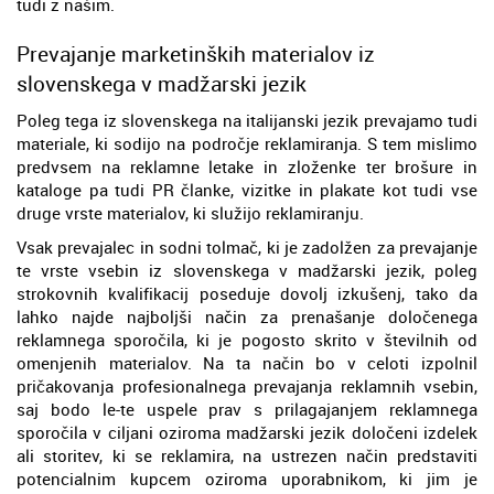
tudi z našim.
Prevajanje marketinških materialov iz
slovenskega v madžarski jezik
Poleg tega iz slovenskega na italijanski jezik prevajamo tudi
materiale, ki sodijo na področje reklamiranja. S tem mislimo
predvsem na reklamne letake in zloženke ter brošure in
kataloge pa tudi PR članke, vizitke in plakate kot tudi vse
druge vrste materialov, ki služijo reklamiranju.
Vsak prevajalec in sodni tolmač, ki je zadolžen za prevajanje
te vrste vsebin iz slovenskega v madžarski jezik, poleg
strokovnih kvalifikacij poseduje dovolj izkušenj, tako da
lahko najde najboljši način za prenašanje določenega
reklamnega sporočila, ki je pogosto skrito v številnih od
omenjenih materialov. Na ta način bo v celoti izpolnil
pričakovanja profesionalnega prevajanja reklamnih vsebin,
saj bodo le-te uspele prav s prilagajanjem reklamnega
sporočila v ciljani oziroma madžarski jezik določeni izdelek
ali storitev, ki se reklamira, na ustrezen način predstaviti
potencialnim kupcem oziroma uporabnikom, ki jim je