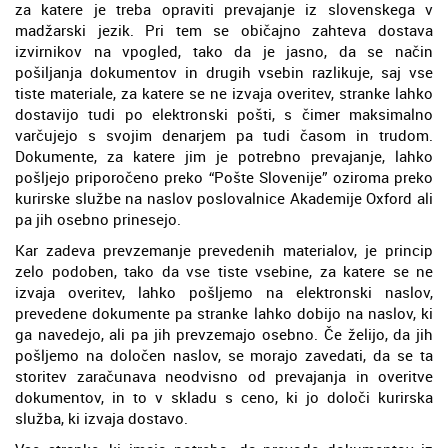
za katere je treba opraviti prevajanje iz slovenskega v
madžarski jezik. Pri tem se običajno zahteva dostava
izvirnikov na vpogled, tako da je jasno, da se način
pošiljanja dokumentov in drugih vsebin razlikuje, saj vse
tiste materiale, za katere se ne izvaja overitev, stranke lahko
dostavijo tudi po elektronski pošti, s čimer maksimalno
varčujejo s svojim denarjem pa tudi časom in trudom.
Dokumente, za katere jim je potrebno prevajanje, lahko
pošljejo priporočeno preko “Pošte Slovenije” oziroma preko
kurirske službe na naslov poslovalnice Akademije Oxford ali
pa jih osebno prinesejo.
Kar zadeva prevzemanje prevedenih materialov, je princip
zelo podoben, tako da vse tiste vsebine, za katere se ne
izvaja overitev, lahko pošljemo na elektronski naslov,
prevedene dokumente pa stranke lahko dobijo na naslov, ki
ga navedejo, ali pa jih prevzemajo osebno. Če želijo, da jih
pošljemo na določen naslov, se morajo zavedati, da se ta
storitev zaračunava neodvisno od prevajanja in overitve
dokumentov, in to v skladu s ceno, ki jo določi kurirska
služba, ki izvaja dostavo.