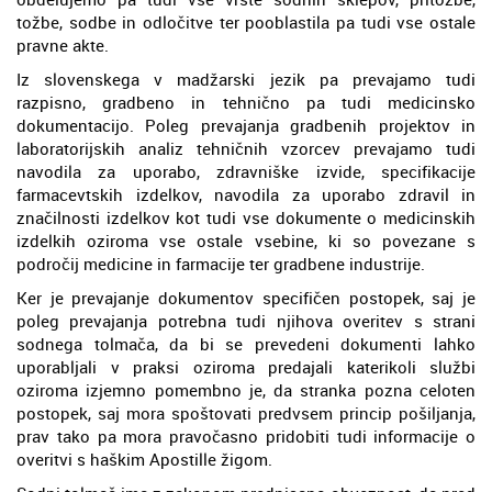
tožbe, sodbe in odločitve ter pooblastila pa tudi vse ostale
pravne akte.
Iz slovenskega v madžarski jezik pa prevajamo tudi
razpisno, gradbeno in tehnično pa tudi medicinsko
dokumentacijo. Poleg prevajanja gradbenih projektov in
laboratorijskih analiz tehničnih vzorcev prevajamo tudi
navodila za uporabo, zdravniške izvide, specifikacije
farmacevtskih izdelkov, navodila za uporabo zdravil in
značilnosti izdelkov kot tudi vse dokumente o medicinskih
izdelkih oziroma vse ostale vsebine, ki so povezane s
področij medicine in farmacije ter gradbene industrije.
Ker je prevajanje dokumentov specifičen postopek, saj je
poleg prevajanja potrebna tudi njihova overitev s strani
sodnega tolmača, da bi se prevedeni dokumenti lahko
uporabljali v praksi oziroma predajali katerikoli službi
oziroma izjemno pomembno je, da stranka pozna celoten
postopek, saj mora spoštovati predvsem princip pošiljanja,
prav tako pa mora pravočasno pridobiti tudi informacije o
overitvi s haškim Apostille žigom.