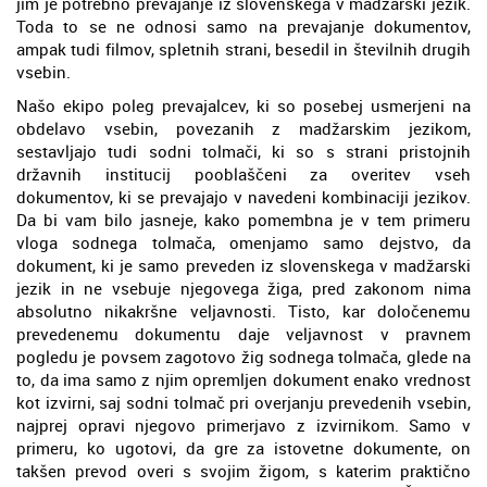
jim je potrebno prevajanje iz slovenskega v madžarski jezik.
Toda to se ne odnosi samo na prevajanje dokumentov,
ampak tudi filmov, spletnih strani, besedil in številnih drugih
vsebin.
Našo ekipo poleg prevajalcev, ki so posebej usmerjeni na
obdelavo vsebin, povezanih z madžarskim jezikom,
sestavljajo tudi sodni tolmači, ki so s strani pristojnih
državnih institucij pooblaščeni za overitev vseh
dokumentov, ki se prevajajo v navedeni kombinaciji jezikov.
Da bi vam bilo jasneje, kako pomembna je v tem primeru
vloga sodnega tolmača, omenjamo samo dejstvo, da
dokument, ki je samo preveden iz slovenskega v madžarski
jezik in ne vsebuje njegovega žiga, pred zakonom nima
absolutno nikakršne veljavnosti. Tisto, kar določenemu
prevedenemu dokumentu daje veljavnost v pravnem
pogledu je povsem zagotovo žig sodnega tolmača, glede na
to, da ima samo z njim opremljen dokument enako vrednost
kot izvirni, saj sodni tolmač pri overjanju prevedenih vsebin,
najprej opravi njegovo primerjavo z izvirnikom. Samo v
primeru, ko ugotovi, da gre za istovetne dokumente, on
takšen prevod overi s svojim žigom, s katerim praktično