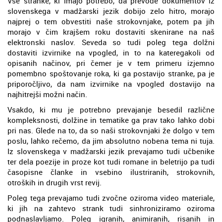
Vse stranke, ki imajo potrebo, da prevode dokumentov iz
slovenskega v madžarski jezik dobijo zelo hitro, morajo
najprej o tem obvestiti naše strokovnjake, potem pa jih
morajo v čim krajšem roku dostaviti skenirane na naš
elektronski naslov. Seveda so tudi poleg tega dolžni
dostaviti izvirnike na vpogled, in to na kateregakoli od
opisanih načinov, pri čemer je v tem primeru izjemno
pomembno spoštovanje roka, ki ga postavijo stranke, pa je
priporočljivo, da nam izvirnike na vpogled dostavijo na
najhitrejši možni način.
Vsakdo, ki mu je potrebno prevajanje besedil različne
kompleksnosti, dolžine in tematike ga prav tako lahko dobi
pri nas. Glede na to, da so naši strokovnjaki že dolgo v tem
poslu, lahko rečemo, da jim absolutno nobena tema ni tuja.
Iz slovenskega v madžarski jezik prevajamo tudi učbenike
ter dela poezije in proze kot tudi romane in beletrijo pa tudi
časopisne članke in vsebino ilustriranih, strokovnih,
otroških in drugih vrst revij.
Poleg tega prevajamo tudi zvočne oziroma video materiale,
ki jih na zahtevo strank tudi sinhroniziramo oziroma
podnaslavljamo. Poleg igranih, animiranih, risanih in