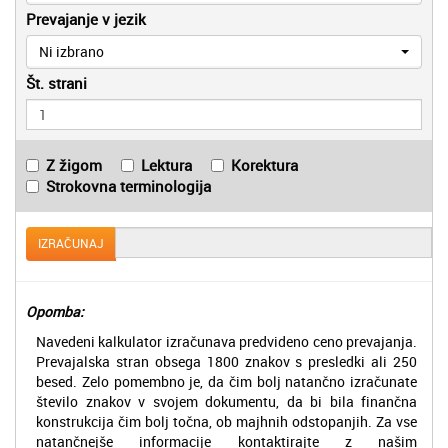
Prevajanje v jezik
Ni izbrano
Št. strani
Z žigom
Lektura
Korektura
Strokovna terminologija
IZRAČUNAJ
Opomba:
Navedeni kalkulator izračunava predvideno ceno prevajanja.
Prevajalska stran obsega 1800 znakov s presledki ali 250
besed. Zelo pomembno je, da čim bolj natančno izračunate
število znakov v svojem dokumentu, da bi bila finančna
konstrukcija čim bolj točna, ob majhnih odstopanjih. Za vse
natančnejše informacije kontaktirajte z našim