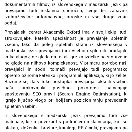
dokumentarnih filmov, iz slovenskega v madžarski jezik pa
prevajamo tudi reklamna sporočila, serije ter zabavne,
izobraževalne, informativne, otroške in vse druge vrste
oddaj.
Prevajalski center Akademije Oxford ima v svoji ekipi tudi
strokovnjake, katerih specialnost je prevajanje spletnih
vsebin, tako da poleg spletnih strani iz slovenskega v
madžarski jezik prevajamo tudi vsebino spletnih prodajaln
in katalogov, ne glede na to, ali gre za izdelke pa storitve in
ne glede na njihovo kompleksnost. V primeru potrebe naši
prevajalci in sodni tolmači prevajajo tudi programsko
opremo oziroma katerikoli program ali aplikacijo, ki jo želite.
Razume se, da v toku postopka prevajanja takšnih vsebin,
naši strokovnjaki posebno pozornost namenjajo
spoštovanju SEO pravil (Search Engine Optimisation), ki
igrajo ključno vlogo pri boljšem pozicioniranju prevedenih
spletnih vsebin.
Iz slovenskega v madžarski jezik prevajamo tudi vse
materiale, ki so povezanI s področjem reklamiranja, kot so
plakati, zloženke, brošure, katalogi, PR članki, prevajamo pa