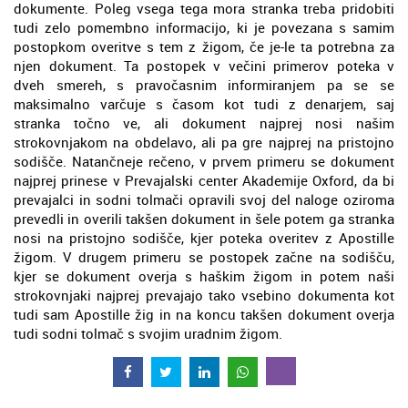
dokumente. Poleg vsega tega mora stranka treba pridobiti
tudi zelo pomembno informacijo, ki je povezana s samim
postopkom overitve s tem z žigom, če je-le ta potrebna za
njen dokument. Ta postopek v večini primerov poteka v
dveh smereh, s pravočasnim informiranjem pa se se
maksimalno varčuje s časom kot tudi z denarjem, saj
stranka točno ve, ali dokument najprej nosi našim
strokovnjakom na obdelavo, ali pa gre najprej na pristojno
sodišče. Natančneje rečeno, v prvem primeru se dokument
najprej prinese v Prevajalski center Akademije Oxford, da bi
prevajalci in sodni tolmači opravili svoj del naloge oziroma
prevedli in overili takšen dokument in šele potem ga stranka
nosi na pristojno sodišče, kjer poteka overitev z Apostille
žigom. V drugem primeru se postopek začne na sodišču,
kjer se dokument overja s haškim žigom in potem naši
strokovnjaki najprej prevajajo tako vsebino dokumenta kot
tudi sam Apostille žig in na koncu takšen dokument overja
tudi sodni tolmač s svojim uradnim žigom.