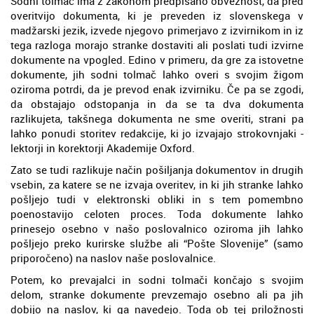
Sodni tolmač ima z zakonom predpisano obveznost, da pred
overitvijo dokumenta, ki je preveden iz slovenskega v
madžarski jezik, izvede njegovo primerjavo z izvirnikom in iz
tega razloga morajo stranke dostaviti ali poslati tudi izvirne
dokumente na vpogled. Edino v primeru, da gre za istovetne
dokumente, jih sodni tolmač lahko overi s svojim žigom
oziroma potrdi, da je prevod enak izvirniku. Če pa se zgodi,
da obstajajo odstopanja in da se ta dva dokumenta
razlikujeta, takšnega dokumenta ne sme overiti, strani pa
lahko ponudi storitev redakcije, ki jo izvajajo strokovnjaki -
lektorji in korektorji Akademije Oxford.
Zato se tudi razlikuje način pošiljanja dokumentov in drugih
vsebin, za katere se ne izvaja overitev, in ki jih stranke lahko
pošljejo tudi v elektronski obliki in s tem pomembno
poenostavijo celoten proces. Toda dokumente lahko
prinesejo osebno v našo poslovalnico oziroma jih lahko
pošljejo preko kurirske službe ali “Pošte Slovenije” (samo
priporočeno) na naslov naše poslovalnice.
Potem, ko prevajalci in sodni tolmači končajo s svojim
delom, stranke dokumente prevzemajo osebno ali pa jih
dobijo na naslov, ki ga navedejo. Toda ob tej priložnosti