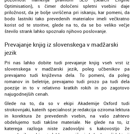
Optimisation), s čimer določeni spletni vsebini daje
priložnost, da je bolje uvrščena pri iskanju, kar pomeni, da
bodo lastniki tako prevedenih materialov imeli večkratno
korist od te storitve, glede na to, da se bo veliko večje
število strank lahko spoznalo njihovo poslovanje.
Prevajanje knjig iz slovenskega v madžarski
jezik
Pri nas lahko dobite tudi prevajanje knjig vseh vrst iz
slovenskega v madžarski jezik, poleg učbenikov pa
prevajamo tudi književna dela. To pomeni, da poleg
romanov in beletrije, prevajamo tudi prozo pa tudi dela
poezije in to v relativno kratkih rokih in po zagotovo
najugodnejših cenah.
Glede na to, da so v ekipi Akademije Oxford tudi
strokovnjaki, katerih specialnost je redakcija oziroma lektura
in korektura že prevedenih vsebin, na vašo zahtevo
obdelujemo tudi takšne materiale. Ne glede na to, iz
katerega razloga niste zadovoljni s kakovostjo že