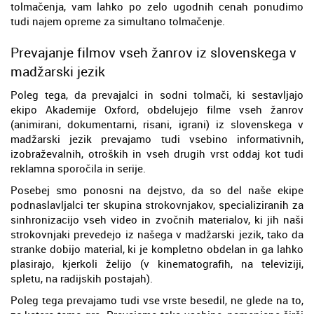
tolmačenja, vam lahko po zelo ugodnih cenah ponudimo
tudi najem opreme za simultano tolmačenje.
Prevajanje filmov vseh žanrov iz slovenskega v
madžarski jezik
Poleg tega, da prevajalci in sodni tolmači, ki sestavljajo
ekipo Akademije Oxford, obdelujejo filme vseh žanrov
(animirani, dokumentarni, risani, igrani) iz slovenskega v
madžarski jezik prevajamo tudi vsebino informativnih,
izobraževalnih, otroških in vseh drugih vrst oddaj kot tudi
reklamna sporočila in serije.
Posebej smo ponosni na dejstvo, da so del naše ekipe
podnaslavljalci ter skupina strokovnjakov, specializiranih za
sinhronizacijo vseh video in zvočnih materialov, ki jih naši
strokovnjaki prevedejo iz našega v madžarski jezik, tako da
stranke dobijo material, ki je kompletno obdelan in ga lahko
plasirajo, kjerkoli želijo (v kinematografih, na televiziji,
spletu, na radijskih postajah).
Poleg tega prevajamo tudi vse vrste besedil, ne glede na to,