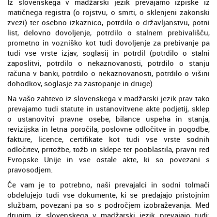
Iz slovenskega v madžarski jezik prevajamo izpiske iz
matičnega registra (o rojstvu, o smrti, o sklenjeni zakonski
zvezi) ter osebno izkaznico, potrdilo o državljanstvu, potni
list, delovno dovoljenje, potrdilo o stalnem prebivališču,
prometno in vozniško kot tudi dovoljenje za prebivanje pa
tudi vse vrste izjav, soglasij in potrdil (potrdilo o stalni
zaposlitvi, potrdilo o nekaznovanosti, potrdilo o stanju
računa v banki, potrdilo o nekaznovanosti, potrdilo o višini
dohodkov, soglasje za zastopanje in druge).
Na vašo zahtevo iz slovenskega v madžarski jezik prav tako
prevajamo tudi statute in ustanovitvene akte podjetij, sklep
o ustanovitvi pravne osebe, bilance uspeha in stanja,
revizijska in letna poročila, poslovne odločitve in pogodbe,
fakture, licence, certifikate kot tudi vse vrste sodnih
odločitev, pritožbe, tožb in sklepe ter pooblastila, pravni red
Evropske Unije in vse ostale akte, ki so povezani s
pravosodjem.
Če vam je to potrebno, naši prevajalci in sodni tolmači
obdelujejo tudi vse dokumente, ki se predajajo pristojnim
službam, povezani pa so s področjem izobraževanja. Med
drugim iz slovenskega v madžarski jezik prevajajo tudi: