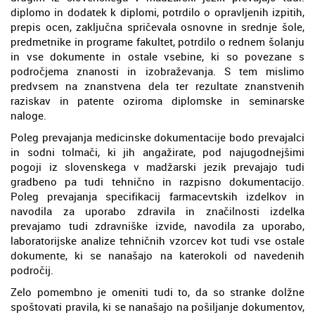
diplomo in dodatek k diplomi, potrdilo o opravljenih izpitih,
prepis ocen, zaključna spričevala osnovne in srednje šole,
predmetnike in programe fakultet, potrdilo o rednem šolanju
in vse dokumente in ostale vsebine, ki so povezane s
področjema znanosti in izobraževanja. S tem mislimo
predvsem na znanstvena dela ter rezultate znanstvenih
raziskav in patente oziroma diplomske in seminarske
naloge.
Poleg prevajanja medicinske dokumentacije bodo prevajalci
in sodni tolmači, ki jih angažirate, pod najugodnejšimi
pogoji iz slovenskega v madžarski jezik prevajajo tudi
gradbeno pa tudi tehnično in razpisno dokumentacijo.
Poleg prevajanja specifikacij farmacevtskih izdelkov in
navodila za uporabo zdravila in značilnosti izdelka
prevajamo tudi zdravniške izvide, navodila za uporabo,
laboratorijske analize tehničnih vzorcev kot tudi vse ostale
dokumente, ki se nanašajo na katerokoli od navedenih
področij.
Zelo pomembno je omeniti tudi to, da so stranke dolžne
spoštovati pravila, ki se nanašajo na pošiljanje dokumentov,