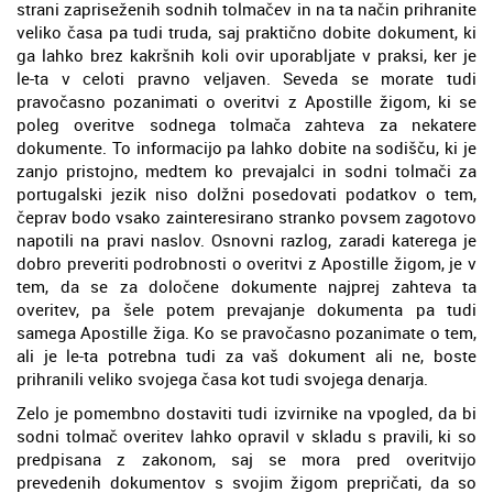
strani zapriseženih sodnih tolmačev in na ta način prihranite
veliko časa pa tudi truda, saj praktično dobite dokument, ki
ga lahko brez kakršnih koli ovir uporabljate v praksi, ker je
le-ta v celoti pravno veljaven. Seveda se morate tudi
pravočasno pozanimati o overitvi z Apostille žigom, ki se
poleg overitve sodnega tolmača zahteva za nekatere
dokumente. To informacijo pa lahko dobite na sodišču, ki je
zanjo pristojno, medtem ko prevajalci in sodni tolmači za
portugalski jezik niso dolžni posedovati podatkov o tem,
čeprav bodo vsako zainteresirano stranko povsem zagotovo
napotili na pravi naslov. Osnovni razlog, zaradi katerega je
dobro preveriti podrobnosti o overitvi z Apostille žigom, je v
tem, da se za določene dokumente najprej zahteva ta
overitev, pa šele potem prevajanje dokumenta pa tudi
samega Apostille žiga. Ko se pravočasno pozanimate o tem,
ali je le-ta potrebna tudi za vaš dokument ali ne, boste
prihranili veliko svojega časa kot tudi svojega denarja.
Zelo je pomembno dostaviti tudi izvirnike na vpogled, da bi
sodni tolmač overitev lahko opravil v skladu s pravili, ki so
predpisana z zakonom, saj se mora pred overitvijo
prevedenih dokumentov s svojim žigom prepričati, da so