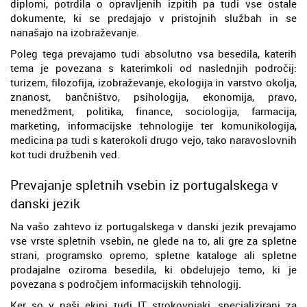
diplomi, potrdila o opravljenih izpitih pa tudi vse ostale
dokumente, ki se predajajo v pristojnih službah in se
nanašajo na izobraževanje.
Poleg tega prevajamo tudi absolutno vsa besedila, katerih
tema je povezana s katerimkoli od naslednjih področij:
turizem, filozofija, izobraževanje, ekologija in varstvo okolja,
znanost, bančništvo, psihologija, ekonomija, pravo,
menedžment, politika, finance, sociologija, farmacija,
marketing, informacijske tehnologije ter komunikologija,
medicina pa tudi s katerokoli drugo vejo, tako naravoslovnih
kot tudi družbenih ved.
Prevajanje spletnih vsebin iz portugalskega v
danski jezik
Na vašo zahtevo iz portugalskega v danski jezik prevajamo
vse vrste spletnih vsebin, ne glede na to, ali gre za spletne
strani, programsko opremo, spletne kataloge ali spletne
prodajalne oziroma besedila, ki obdelujejo temo, ki je
povezana s področjem informacijskih tehnologij.
Ker so v naši ekipi tudi IT strokovnjaki, specializirani za