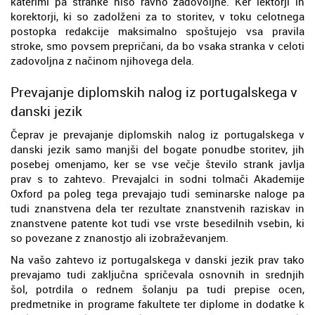
katerimi pa stranke niso ravno zadovoljne. Ker lektorji in
korektorji, ki so zadolženi za to storitev, v toku celotnega
postopka redakcije maksimalno spoštujejo vsa pravila
stroke, smo povsem prepričani, da bo vsaka stranka v celoti
zadovoljna z načinom njihovega dela.
Prevajanje diplomskih nalog iz portugalskega v
danski jezik
Čeprav je prevajanje diplomskih nalog iz portugalskega v
danski jezik samo manjši del bogate ponudbe storitev, jih
posebej omenjamo, ker se vse večje število strank javlja
prav s to zahtevo. Prevajalci in sodni tolmači Akademije
Oxford pa poleg tega prevajajo tudi seminarske naloge pa
tudi znanstvena dela ter rezultate znanstvenih raziskav in
znanstvene patente kot tudi vse vrste besedilnih vsebin, ki
so povezane z znanostjo ali izobraževanjem.
Na vašo zahtevo iz portugalskega v danski jezik prav tako
prevajamo tudi zaključna spričevala osnovnih in srednjih
šol, potrdila o rednem šolanju pa tudi prepise ocen,
predmetnike in programe fakultete ter diplome in dodatke k