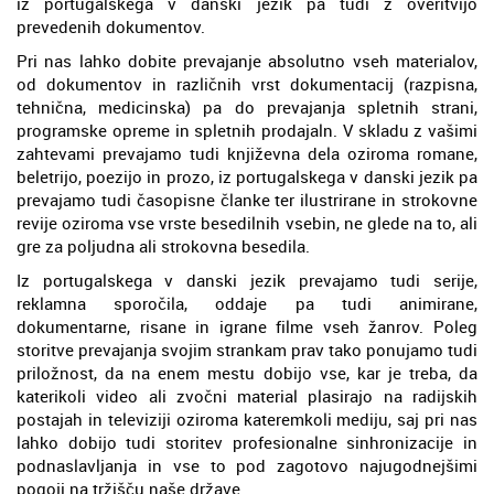
iz portugalskega v danski jezik pa tudi z overitvijo
prevedenih dokumentov.
Pri nas lahko dobite prevajanje absolutno vseh materialov,
od dokumentov in različnih vrst dokumentacij (razpisna,
tehnična, medicinska) pa do prevajanja spletnih strani,
programske opreme in spletnih prodajaln. V skladu z vašimi
zahtevami prevajamo tudi književna dela oziroma romane,
beletrijo, poezijo in prozo, iz portugalskega v danski jezik pa
prevajamo tudi časopisne članke ter ilustrirane in strokovne
revije oziroma vse vrste besedilnih vsebin, ne glede na to, ali
gre za poljudna ali strokovna besedila.
Iz portugalskega v danski jezik prevajamo tudi serije,
reklamna sporočila, oddaje pa tudi animirane,
dokumentarne, risane in igrane filme vseh žanrov. Poleg
storitve prevajanja svojim strankam prav tako ponujamo tudi
priložnost, da na enem mestu dobijo vse, kar je treba, da
katerikoli video ali zvočni material plasirajo na radijskih
postajah in televiziji oziroma kateremkoli mediju, saj pri nas
lahko dobijo tudi storitev profesionalne sinhronizacije in
podnaslavljanja in vse to pod zagotovo najugodnejšimi
pogoji na tržišču naše države.