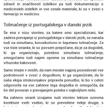
zdravil in značilnosti izdelkov pa tudi dokumentacijo o
medicinskih izdelkih in vse ostale materiale, ki so v zvezi s
farmacijo in medicino.
Tolmačenje iz portugalskega v danski jezik
Še ena v nizu storitev, za katere smo specializirani, kar
zadeva prevajanje iz portugalskega v danski jezik, se nanaša
tudi na simultano, konsekutivno in šepetano tolmačenje. Za
vse tiste stranke, ki so povsem prepričane, da je za dogodek,
ki ga organizirajo, potrebno simultano tolmačenje,
omogočamo tudi najem opreme za simultano tolmačenje
vrhunske kakovosti.
Samo imejte v mislih, da nam morate najprej posredovati vse
podrobnosti v zvezi z dogodkom, ki ga organizirate, da bi
naša ekipa strokovnjakov pripravila ponudbo, ki bo v celoti
odgovorila na vse zahteve tega dogodka in omogočila, da
bo del povezan s prevajanjem poteka v najboljšem redu.
Na zahtevo strank izvajamo tudi storitev lekture oziroma
korekture vseh vsebin, ki so prevedene nekje drugje, s