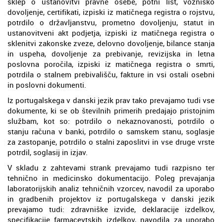
sklep o ustanovitvi pravne osebe, potni list, vozniško
dovoljenje, certifikati, izpiski iz matičnega registra o rojstvu,
potrdilo o državljanstvu, prometno dovoljenju, statut in
ustanovitveni akt podjetja, izpiski iz matičnega registra o
sklenitvi zakonske zveze, delovno dovoljenje, bilance stanja
in uspeha, dovoljenje za prebivanje, revizijska in letna
poslovna poročila, izpiski iz matičnega registra o smrti,
potrdila o stalnem prebivališču, fakture in vsi ostali osebni
in poslovni dokumenti.
Iz portugalskega v danski jezik prav tako prevajamo tudi vse
dokumente, ki se ob številnih primerih predajajo pristojnim
službam, kot so: potrdilo o nekaznovanosti, potrdilo o
stanju računa v banki, potrdilo o samskem stanu, soglasje
za zastopanje, potrdilo o stalni zaposlitvi in vse druge vrste
potrdil, soglasij in izjav.
V skladu z zahtevami strank prevajamo tudi razpisno ter
tehnično in medicinsko dokumentacijo. Poleg prevajanja
laboratorijskih analiz tehničnih vzorcev, navodil za uporabo
in gradbenih projektov iz portugalskega v danski jezik
prevajamo tudi: zdravniške izvide, deklaracije izdelkov,
specifikacije farmacevtskih izdelkov, navodila za uporabo