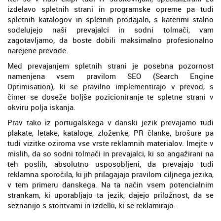
izdelavo spletnih strani in programske opreme pa tudi
spletnih katalogov in spletnih prodajaln, s katerimi stalno
sodelujejo naši prevajalci in sodni tolmači, vam
zagotavljamo, da boste dobili maksimalno profesionalno
narejene prevode.
Med prevajanjem spletnih strani je posebna pozornost
namenjena vsem pravilom SEO (Search Engine
Optimisation), ki se pravilno implementirajo v prevod, s
čimer se doseže boljše pozicioniranje te spletne strani v
okviru polja iskanja.
Prav tako iz portugalskega v danski jezik prevajamo tudi
plakate, letake, kataloge, zloženke, PR članke, brošure pa
tudi vizitke oziroma vse vrste reklamnih materialov. Imejte v
mislih, da so sodni tolmači in prevajalci, ki so angažirani na
teh poslih, absolutno usposobljeni, da prevajajo tudi
reklamna sporočila, ki jih prilagajajo pravilom ciljnega jezika,
v tem primeru danskega. Na ta način vsem potencialnim
strankam, ki uporabljajo ta jezik, dajejo priložnost, da se
seznanijo s storitvami in izdelki, ki se reklamirajo.