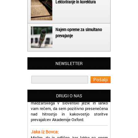
Lektoriranje in korektura
Najem opreme za simultano
prevajanje
Matjaž iz Ajdovščine:
Lahko pohvalim vse zaposlene v Akademiji
Oxford, ker so resnično profesionalni in
NEWSLETTER
prevajalske storitve opravljajo hitro in
učinkoviti.
Martina iz Bleda:
Potrebovala sem prevajanje iz
madžarskega v slovenski jezik in lahko
DRUGI O NAS
vam rečem, da sem pozitivno presenečena
nad hitrostjo in kakovostjo storitve
prevajalcev Akademije Oxford.
Jaka iz Bovca:
Mislim, da je odlično, ker lahko na enem
mestu najdem prevajalske storitve za