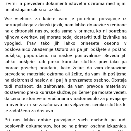
izvirni in prevedeni dokumenti istovetni oziroma med njimi
ne obstaja nikakršna razlika.
Vse vsebine, za katere vam je potrebno prevajanje iz
portugalskega v danski jezik, nam lahko dostavite skenirane
na elektronski naslov, toda samo v primeru, ko ni potrebna
njihova overitev, saj morate tedaj dostaviti tudi izvirnike na
vpogled. Prav tako jih lahko prinesete osebno v
poslovalnico Akademije Oxford ali pa jih pošljete s poštno
pošiljko, priporočeno na naslov poslovalnice. Seveda jih
lahko pošljete tudi preko kurirske službe, prav tako pa
morate posebej poudariti, kako želite, da vam dostavimo
prevedene materiale oziroma ali želite, da vam jih pošljemo
na elektronski naslov, ali pa jih prevzamete osebno. Obstaja
tudi možnost, da zahtevate, da vam prevode materialov
dostavimo preko kurirske službe, pri čemer pa morate vedeti,
da cena te storitve ni vračunana v nadomestilo za prevajanje
in overitev in se zaračunava po veljavnem ceniku službe, ki
je zadolžena za dostavo.
Pri nas lahko dobite prevajanje vseh osebnih pa tudi
poslovnih dokumentov, kot so na primer: osebna izkaznica,