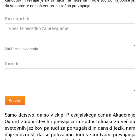
kakovosti. Prevajanje na ta način ne more biti 100% točno. Najboljše je,
da se obrnete na naš center za točno prevajanje.
Portugalski
2000
znakov ostalo.
Danski
Prevedi
Samo dejstvo, da so v ekipi Prevajalskega centra Akademije
Oxford zbrani številni prevajalci in sodni tolmači za večino
svetovnih jezikov pa tudi za portugalski in danski jezik, nam
daje možnost, da se pohvalimo tudi s storitvami prevajanja