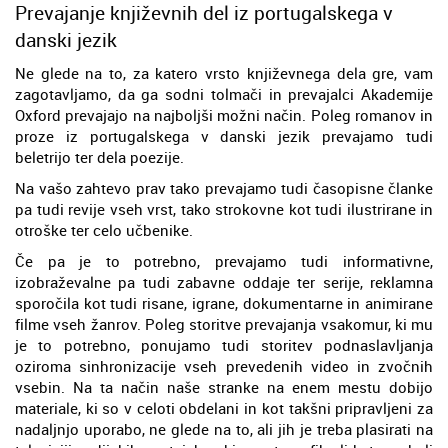
Prevajanje književnih del iz portugalskega v
danski jezik
Ne glede na to, za katero vrsto književnega dela gre, vam
zagotavljamo, da ga sodni tolmači in prevajalci Akademije
Oxford prevajajo na najboljši možni način. Poleg romanov in
proze iz portugalskega v danski jezik prevajamo tudi
beletrijo ter dela poezije.
Na vašo zahtevo prav tako prevajamo tudi časopisne članke
pa tudi revije vseh vrst, tako strokovne kot tudi ilustrirane in
otroške ter celo učbenike.
Če pa je to potrebno, prevajamo tudi informativne,
izobraževalne pa tudi zabavne oddaje ter serije, reklamna
sporočila kot tudi risane, igrane, dokumentarne in animirane
filme vseh žanrov. Poleg storitve prevajanja vsakomur, ki mu
je to potrebno, ponujamo tudi storitev podnaslavljanja
oziroma sinhronizacije vseh prevedenih video in zvočnih
vsebin. Na ta način naše stranke na enem mestu dobijo
materiale, ki so v celoti obdelani in kot takšni pripravljeni za
nadaljnjo uporabo, ne glede na to, ali jih je treba plasirati na