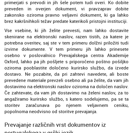
primerjati s prevodi in jih šele potem tudi overi. Ko dobite
preveden in overjen dokument, vi pravzaprav dobite
zakonsko oziroma pravno veljavni dokument, ki ga lahko
brez kakršnihkoli težav predate katerikoli pristojni instituciji.
Vse vsebine, ki jih želite prevesti, nam lahko dostavite
skenirane na elektronski naslov, razen tistih, za katere je
potrebna overitev, saj ste v tem primeru dolžni priložiti tudi
izvirne dokumente. V tem primeru jih lahko prinesete
osebno v poslovalnico Prevajalskega centra Akademije
Oxford, lahko pa jih pošljete s priporočeno poštno pošiljko
oziroma pooblastite določeno kurirsko službo, da izvede
dostavo. Ne pozabite, da pri zahtevi navedete, ali boste
prevedene materiale prevzeli osebno ali pa želite, da vam jih
dostavimo na elektronski naslov oziroma na določen naslov.
Če zahtevate, da vam jih dostavimo na želeni naslov, za to
angažiramo kurirsko službo, s katero sodelujemo, pa se ta
storitev zaračunava po njenem veljavnem ceniku,
popolnoma neodvisno od storitve prevajanja.
Prevajanje različnih vrst dokumentov iz
portugalskega v grški jezik