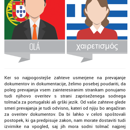
Ker so najpogostejše zahteve usmerjene na prevajanje
dokumentov in dokumentacije, želimo posebej poudariti, da
poleg prevajanja vsem zainteresiranim strankam ponujamo
tudi njihovo overitev s strani zapriseženega sodnega
tolmača za portugalski ali grški jezik. Od vaše zahteve glede
smeri prevajanja je tudi odvisno, kateri od njiju bo angažiran
za overitev dokumentov. Da bi lahko v celoti spoštovali
postopek, ki ga predpisuje zakon, nam morate dostaviti tudi
izvirnike na vpogled, saj jih mora sodni tolmač najprej