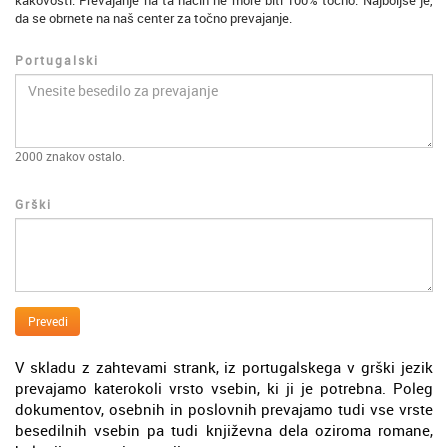
kakovosti. Prevajanje na ta način ne more biti 100% točno. Najboljše je,
da se obrnete na naš center za točno prevajanje.
Portugalski
2000
znakov ostalo.
Grški
Prevedi
V skladu z zahtevami strank, iz portugalskega v grški jezik
prevajamo katerokoli vrsto vsebin, ki ji je potrebna. Poleg
dokumentov, osebnih in poslovnih prevajamo tudi vse vrste
besedilnih vsebin pa tudi književna dela oziroma romane,