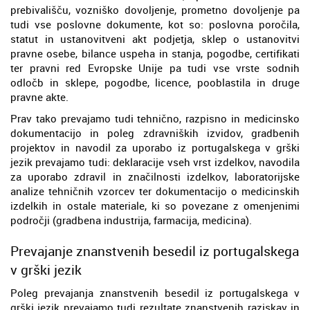
prebivališču, vozniško dovoljenje, prometno dovoljenje pa
tudi vse poslovne dokumente, kot so: poslovna poročila,
statut in ustanovitveni akt podjetja, sklep o ustanovitvi
pravne osebe, bilance uspeha in stanja, pogodbe, certifikati
ter pravni red Evropske Unije pa tudi vse vrste sodnih
odločb in sklepe, pogodbe, licence, pooblastila in druge
pravne akte.
Prav tako prevajamo tudi tehnično, razpisno in medicinsko
dokumentacijo in poleg zdravniških izvidov, gradbenih
projektov in navodil za uporabo iz portugalskega v grški
jezik prevajamo tudi: deklaracije vseh vrst izdelkov, navodila
za uporabo zdravil in značilnosti izdelkov, laboratorijske
analize tehničnih vzorcev ter dokumentacijo o medicinskih
izdelkih in ostale materiale, ki so povezane z omenjenimi
področji (gradbena industrija, farmacija, medicina).
Prevajanje znanstvenih besedil iz portugalskega
v grški jezik
Poleg prevajanja znanstvenih besedil iz portugalskega v
grški jezik prevajamo tudi rezultate znanstvenih raziskav in