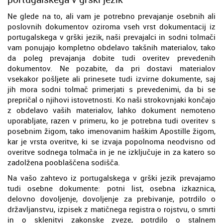
Ne glede na to, ali vam je potrebno prevajanje osebnih ali
poslovnih dokumentov oziroma vseh vrst dokumentacij iz
portugalskega v grški jezik, naši prevajalci in sodni tolmači
vam ponujajo kompletno obdelavo takšnih materialov, tako
da poleg prevajanja dobite tudi overitev prevedenih
dokumentov. Ne pozabite, da pri dostavi materialov
vsekakor pošljete ali prinesete tudi izvirne dokumente, saj
jih mora sodni tolmač primerjati s prevedenimi, da bi se
prepričal o njihovi istovetnosti. Ko naši strokovnjaki končajo
z obdelavo vaših materialov, lahko dokument nemoteno
uporabljate, razen v primeru, ko je potrebna tudi overitev s
posebnim žigom, tako imenovanim haškim Apostille žigom,
kar je vrsta overitve, ki se izvaja popolnoma neodvisno od
overitve sodnega tolmača in je ne izključuje in za katero so
zadolžena pooblaščena sodišča.
Na vašo zahtevo iz portugalskega v grški jezik prevajamo
tudi osebne dokumente: potni list, osebna izkaznica,
delovno dovoljenje, dovoljenje za prebivanje, potrdilo o
državljanstvu, izpisek z matičnega registra o rojstvu, o smrti
in o sklenitvi zakonske zveze, potrdilo o stalnem