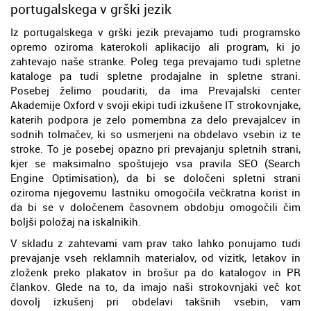
portugalskega v grški jezik
Iz portugalskega v grški jezik prevajamo tudi programsko
opremo oziroma katerokoli aplikacijo ali program, ki jo
zahtevajo naše stranke. Poleg tega prevajamo tudi spletne
kataloge pa tudi spletne prodajalne in spletne strani.
Posebej želimo poudariti, da ima Prevajalski center
Akademije Oxford v svoji ekipi tudi izkušene IT strokovnjake,
katerih podpora je zelo pomembna za delo prevajalcev in
sodnih tolmačev, ki so usmerjeni na obdelavo vsebin iz te
stroke. To je posebej opazno pri prevajanju spletnih strani,
kjer se maksimalno spoštujejo vsa pravila SEO (Search
Engine Optimisation), da bi se določeni spletni strani
oziroma njegovemu lastniku omogočila večkratna korist in
da bi se v določenem časovnem obdobju omogočili čim
boljši položaj na iskalnikih.
V skladu z zahtevami vam prav tako lahko ponujamo tudi
prevajanje vseh reklamnih materialov, od vizitk, letakov in
zloženk preko plakatov in brošur pa do katalogov in PR
člankov. Glede na to, da imajo naši strokovnjaki več kot
dovolj izkušenj pri obdelavi takšnih vsebin, vam