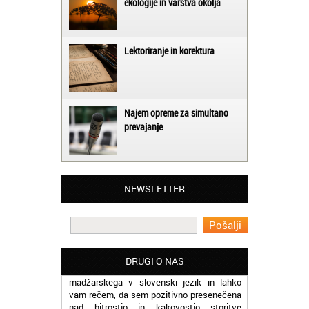
ekologije in varstva okolja
Lektoriranje in korektura
Najem opreme za simultano
prevajanje
Matjaž iz Ajdovščine:
Lahko pohvalim vse zaposlene v Akademiji
Oxford, ker so resnično profesionalni in
NEWSLETTER
prevajalske storitve opravljajo hitro in
učinkoviti.
Martina iz Bleda:
Potrebovala sem prevajanje iz
DRUGI O NAS
madžarskega v slovenski jezik in lahko
vam rečem, da sem pozitivno presenečena
nad hitrostjo in kakovostjo storitve
prevajalcev Akademije Oxford.