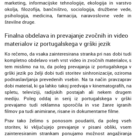
marketing, informacijske tehnologije, ekologija in varstvo
okolja, filozofija, bančništvo, sociologija, družbene vede,
psihologija, medicina, farmacija, naravoslovne vede in
številne druge.
Finalna obdelava in prevajanje zvočnih in video
materialov iz portugalskega v grški jezik
Ko rečemo, da vsaka zainteresirana stranka pri nas dobi tudi
kompletno obdelavo vseh vrst video in zvočnih materialov, s
tem mislimo na to, da poleg prevajanja iz portugalskega v
grški jezik po želji dobi tudi storitev sinhronizacije, oziroma
podnaslavljanja prevedenih vsebin. Na ta način pravzaprav
dobi material, ki ga lahko takoj predvaja v kinematografih, na
spletu, televiziji, radijskih postajah ali nekem drugem
mediju. Poleg oddaj in serij iz portugalskega v grški
prevajamo tudi reklamna sporočila in vse žanre igranih
filmov pa tudi animirane, risane in dokumentarne filme.
Prav tako želimo s ponosom poudariti, da poleg vseh
storitev, ki vključujejo prevajanje v pisani obliki, vsem
zainteresiranim strankam ponujamo možnost angažiranja