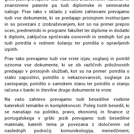
znanstvene patente pa tudi diplomske in seminarske
naloge. Prav tako v skladu z vašimi zahtevami prevajamo
tudi vse dokumente, ki se predajajo pristojnim institucijam
in so povezani z izobraževanjem, kot so na primer prepisi
ocen, predmetniki in programi fakultet ter diplome in dodatki
k diplomi, zaključna spričevala osnovnih in srednjih šol pa
tudi potrdila o rednem šolanju ter potrdila o opravljenih
izpitih.
Prav tako prevajamo tudi vse vrste izjav, soglasij in potrdil
oziroma vse dokumente, ki se ob različnih priložnostih
predajajo v pristojnih službah, kot so na primer: potrdila o
stalni zaposlitvi, potrdilo o nekaznovanosti, soglasje za
zastopanje, potrdilo o samskem stanu ter potrdilo o stanju
računa v banki in številne druge dokumente te vrste.
Na vašo zahtevo prevajamo tudi besedilne vsebine
katerekoli tematike in kompleksnosti. Poleg tistih besedil, ki
se nanašajo na politiko, pravo, ekonomij in finance iz
portugalskega v grški jezik prevajamo tudi besedilne
materiale, katerih tema je povezana z določenim od
naslednjih področij: komunikologija, menedžment,