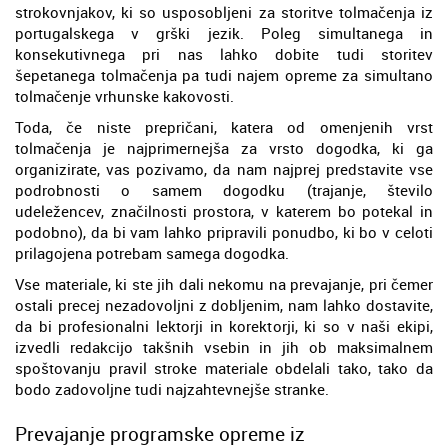
strokovnjakov, ki so usposobljeni za storitve tolmačenja iz
portugalskega v grški jezik. Poleg simultanega in
konsekutivnega pri nas lahko dobite tudi storitev
šepetanega tolmačenja pa tudi najem opreme za simultano
tolmačenje vrhunske kakovosti.
Toda, če niste prepričani, katera od omenjenih vrst
tolmačenja je najprimernejša za vrsto dogodka, ki ga
organizirate, vas pozivamo, da nam najprej predstavite vse
podrobnosti o samem dogodku (trajanje, število
udeležencev, značilnosti prostora, v katerem bo potekal in
podobno), da bi vam lahko pripravili ponudbo, ki bo v celoti
prilagojena potrebam samega dogodka.
Vse materiale, ki ste jih dali nekomu na prevajanje, pri čemer
ostali precej nezadovoljni z dobljenim, nam lahko dostavite,
da bi profesionalni lektorji in korektorji, ki so v naši ekipi,
izvedli redakcijo takšnih vsebin in jih ob maksimalnem
spoštovanju pravil stroke materiale obdelali tako, tako da
bodo zadovoljne tudi najzahtevnejše stranke.
Prevajanje programske opreme iz