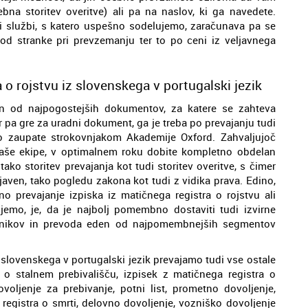
ebna storitev overitve) ali pa na naslov, ki ga navedete.
ski službi, s katero uspešno sodelujemo, zaračunava pa se
od stranke pri prevzemanju ter to po ceni iz veljavnega
a o rojstvu iz slovenskega v portugalski jezik
den od najpogostejših dokumentov, za katere se zahteva
r pa gre za uradni dokument, ga je treba po prevajanju tudi
delo zaupate strokovnjakom Akademije Oxford. Zahvaljujoč
naše ekipe, v optimalnem roku dobite kompletno obdelan
tako storitev prevajanja kot tudi storitev overitve, s čimer
javen, tako pogledu zakona kot tudi z vidika prava. Edino,
 prevajanje izpiska iz matičnega registra o rojstvu ali
emo, je, da je najbolj pomembno dostaviti tudi izvirne
virnikov in prevoda eden od najpomembnejših segmentov
z slovenskega v portugalski jezik prevajamo tudi vse ostale
o stalnem prebivališču, izpisek z matičnega registra o
voljenje za prebivanje, potni list, prometno dovoljenje,
 registra o smrti, delovno dovoljenje, vozniško dovoljenje