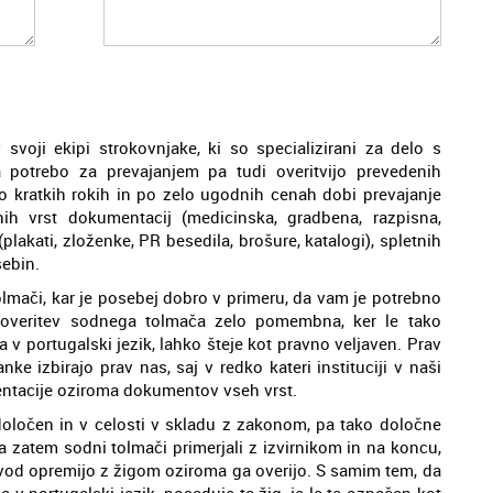
svoji ekipi strokovnjake, ki so specializirani za delo s
 potrebo za prevajanjem pa tudi overitvijo prevedenih
 kratkih rokih in po zelo ugodnih cenah dobi prevajanje
ih vrst dokumentacij (medicinska, gradbena, razpisna,
plakati, zloženke, PR besedila, brošure, katalogi), spletnih
sebin.
tolmači, kar je posebej dobro v primeru, da vam je potrebno
 overitev sodnega tolmača zelo pomembna, ker le tako
v portugalski jezik, lahko šteje kot pravno veljaven. Prav
ke izbirajo prav nas, saj v redko kateri instituciji v naši
ntacije oziroma dokumentov vseh vrst.
 določen in v celosti v skladu z zakonom, pa tako določne
a zatem sodni tolmači primerjali z izvirnikom in na koncu,
evod opremijo z žigom oziroma ga overijo. S samim tem, da