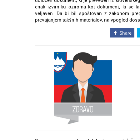
določen dokument, ki je preveden iz slovenskega 
enak izvirniku oziroma kot dokument, ki se lah
veljaven. Da bi bil spoštovan z zakonom pre
prevajanjem takšnih materialov, na vpogled dost
Share