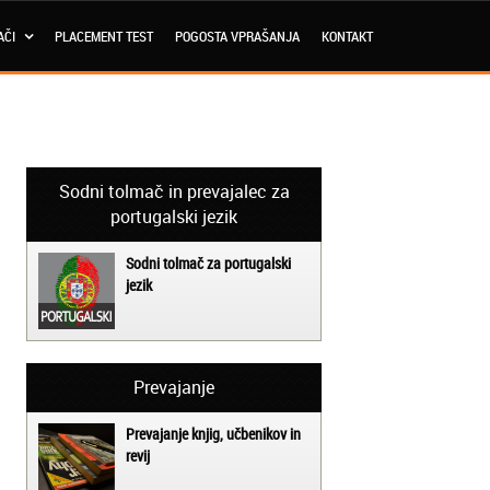
AČI
PLACEMENT TEST
POGOSTA VPRAŠANJA
KONTAKT
Sodni tolmač in prevajalec za
portugalski jezik
Sodni tolmač za portugalski
jezik
Prevajanje
Prevajanje knjig, učbenikov in
revij