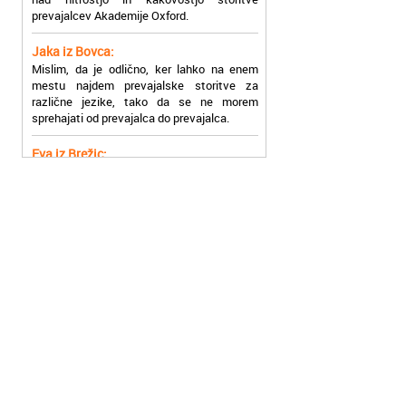
Jaka iz Bovca:
Mislim, da je odlično, ker lahko na enem
mestu najdem prevajalske storitve za
različne jezike, tako da se ne morem
sprehajati od prevajalca do prevajalca.
Eva iz Brežic:
Nujno sem potrebovala prevod v francoski
jezik, na spletu sem našla Oxford, jih
poklicala in v roku nekaj ur sem po
elektronski pošti prejela prevod. Resnično
so izjemni!
Zoran iz Velenja:
Uslužni, hitri in ljubeznivi, za njih imam
samo pohvalne besede!
Anja iz Višnje Gore:
Najboljše prevajalske storitve lahko najdete
prav v Akademiji Oxford! Vsaka čast!
Jure z Vrhnike:
Sodni tolmači iz Akademije Oxford so me