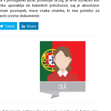
v portugalski jezik, poseduje ta žig, je le-te označen kot
ko uporablja ob katerikoli priložnosti, saj je absolutno
pisan postopek, mora vsaka stranka, ki ima potrebo za
aviti izvirne dokumente.
Tweet
Share