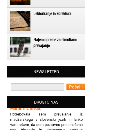
Lektoriranje in korektura
Najem opreme za simultano
prevajanje
Matjaž iz Ajdovščine:
NEWSLETTER
Lahko pohvalim vse zaposlene v Akademiji
Oxford, ker so resnično profesionalni in
prevajalske storitve opravljajo hitro in
učinkoviti.
Martina iz Bleda:
DRUGI O NAS
Potrebovala sem prevajanje iz
madžarskega v slovenski jezik in lahko
vam rečem, da sem pozitivno presenečena
nad hitrostjo in kakovostjo storitve
prevajalcev Akademije Oxford.