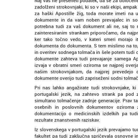
Naj vas ne preseneti podatek, da se za določen
zadolženi strokovnjaki, ki so v naši ekipi, ampa
za haški Apostille žig, toda morate imeti na
dokumente in da vam noben prevajalec in sodn
potrebna tudi za vaš dokument ali ne, saj to
zainteresiranim strankam priporočamo, da najp
ker tako točno vedo, v kateri smeri morajo it
dokumenta do dokumenta. S tem mislimo na to, 
in overitev sodnega tolmača in šele potem tudi
dokumente zahteva tudi prevajanje samega Ap
izvaja v obratni smeri oziroma se najprej ove
našim strokovnjakom, da najprej prevedejo
dokumente overijo tudi zapriseženi sodni tolmač
Pri nas lahko angažirate tudi strokovnjake, k
portugalski jezik, na zahtevo strank pa po
simultano tolmačenje zadnje generacije. Prav ta
osebnih in poslovnih dokumentov oziroma zdr
dokumentacijo o medicinskih izdelkih pa tud
rezultate znanstvenih raziskav.
Iz slovenskega v portugalski jezik prevajamo t
fakultet pa tudi zaključna spričevala osnovne in 