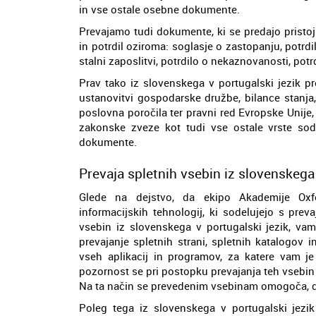
in vse ostale osebne dokumente.
Prevajamo tudi dokumente, ki se predajo pristojn
in potrdil oziroma: soglasje o zastopanju, potrd
stalni zaposlitvi, potrdilo o nekaznovanosti, po
Prav tako iz slovenskega v portugalski jezik pr
ustanovitvi gospodarske družbe, bilance stanja, 
poslovna poročila ter pravni red Evropske Unije, 
zakonske zveze kot tudi vse ostale vrste so
dokumente.
Prevaja spletnih vsebin iz slovenskega 
Glede na dejstvo, da ekipo Akademije Oxfor
informacijskih tehnologij, ki sodelujejo s preva
vsebin iz slovenskega v portugalski jezik, vam
prevajanje spletnih strani, spletnih katalogov
vseh aplikacij in programov, za katere vam je
pozornost se pri postopku prevajanja teh vsebin
Na ta način se prevedenim vsebinam omogoča, da 
Poleg tega iz slovenskega v portugalski jezik