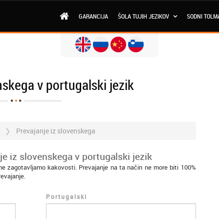
GARANCIJA
ŠOLA TUJIH JEZIKOV
SODNI TOLM
nskega v portugalski jezik
i
Prevajanje iz slovenskega
e iz slovenskega v portugalski jezik
 ne zagotavljamo kakovosti. Prevajanje na ta način ne more biti 100%
revajanje.
Portugalski