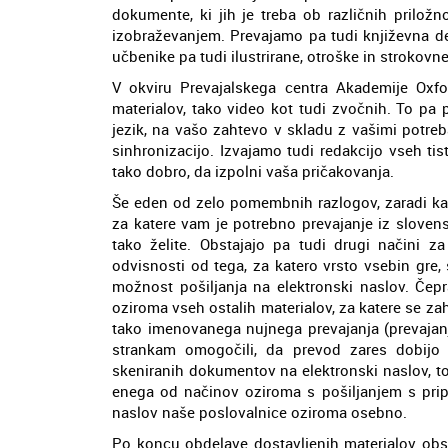
dokumente, ki jih je treba ob različnih priložn
izobraževanjem. Prevajamo pa tudi književna dela
učbenike pa tudi ilustrirane, otroške in strokovne
V okviru Prevajalskega centra Akademije Oxfo
materialov, tako video kot tudi zvočnih. To pa
jezik, na vašo zahtevo v skladu z vašimi potre
sinhronizacijo. Izvajamo tudi redakcijo vseh tis
tako dobro, da izpolni vaša pričakovanja.
Še eden od zelo pomembnih razlogov, zaradi kate
za katere vam je potrebno prevajanje iz slovens
tako želite. Obstajajo pa tudi drugi načini za
odvisnosti od tega, za katero vrsto vsebin gre, 
možnost pošiljanja na elektronski naslov. Če
oziroma vseh ostalih materialov, za katere se z
tako imenovanega nujnega prevajanja (prevajanj
strankam omogočili, da prevod zares dobijo
skeniranih dokumentov na elektronski naslov, to
enega od načinov oziroma s pošiljanjem s prip
naslov naše poslovalnice oziroma osebno.
Po koncu obdelave dostavljenih materialov ob