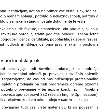
im institucijam, kot so na primer vse vrste izjav, soglasij
ilo o rednem šolanju, potrdilo o nekaznovanosti, potrdilo o
trdilo o samskem stanu in ostale dokumente te vrste.
evajamo tudi: fakture, ustanovitveni akt podjetja, sklep o
revizijska poročila, statut podjetja, bilance uspeha, letna
pogodbe, licence, certifikate, pooblastila, sklepe o razvezi
dnih odločb in sklepe oziroma pravne akte in poslovne
v portugalski jezik
d sestavljajo tudi številni strokovnjaki s področja
jalci in sodnimi tolmači pri prevajanju različnih spletnih
 zagotavljamo, da vas pri nas pričakujejo profesionalno
 in spletnih prodajaln pa tudi programske opreme oziroma
 potrebno prevajanje v tej jezični kombinaciji. Posebna
 posveča uporabi pravil SEO (Search Engine Optimisation).
v relativno kratkem roku pridejo v sam vrh iskanja.
 prevajamo tudi vse vrste materialov, ki so povezani s