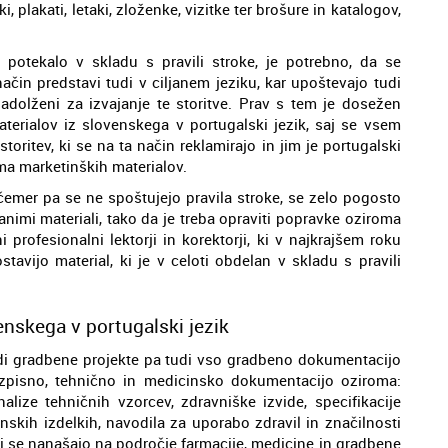
 plakati, letaki, zloženke, vizitke ter brošure in katalogov,
 potekalo v skladu s pravili stroke, je potrebno, da se
ačin predstavi tudi v ciljanem jeziku, kar upoštevajo tudi
 zadolženi za izvajanje te storitve. Prav s tem je dosežen
terialov iz slovenskega v portugalski jezik, saj se vsem
ritev, ki se na ta način reklamirajo in jim je portugalski
ema marketinških materialov.
 čemer pa se ne spoštujejo pravila stroke, se zelo pogosto
nimi materiali, tako da je treba opraviti popravke oziroma
profesionalni lektorji in korektorji, ki v najkrajšem roku
avijo material, ki je v celoti obdelan v skladu s pravili
enskega v portugalski jezik
udi gradbene projekte pa tudi vso gradbeno dokumentacijo
azpisno, tehnično in medicinsko dokumentacijo oziroma:
nalize tehničnih vzorcev, zdravniške izvide, specifikacije
skih izdelkih, navodila za uporabo zdravil in značilnosti
ki se nanašajo na področje farmacije, medicine in gradbene