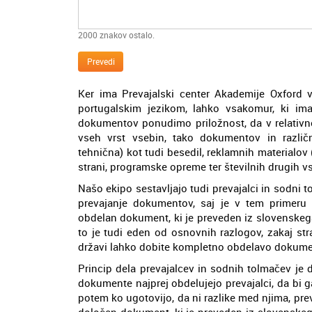
2000
znakov ostalo.
Prevedi
Ker ima Prevajalski center Akademije Oxford v 
portugalskim jezikom, lahko vsakomur, ki ima
dokumentov ponudimo priložnost, da v relativno
vseh vrst vsebin, tako dokumentov in različn
tehnična) kot tudi besedil, reklamnih materialov (
strani, programske opreme ter številnih drugih v
Našo ekipo sestavljajo tudi prevajalci in sodni 
prevajanje dokumentov, saj je v tem primeru
obdelan dokument, ki je preveden iz slovenskega 
to je tudi eden od osnovnih razlogov, zakaj stran
državi lahko dobite kompletno obdelavo dokume
Princip dela prevajalcev in sodnih tolmačev je
dokumente najprej obdelujejo prevajalci, da bi g
potem ko ugotovijo, da ni razlike med njima, pr