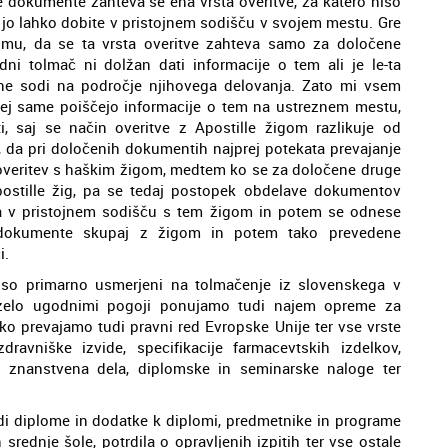
e dokumente zahteva še ena vrsta overitve, za katero niso
k jo lahko dobite v pristojnem sodišču v svojem mestu. Gre
 umu, da se ta vrsta overitve zahteva samo za določene
i tolmač ni dolžan dati informacije o tem ali je le-ta
 ne sodi na področje njihovega delovanja. Zato mi vsem
rej same poiščejo informacije o tem na ustreznem mestu,
i, saj se način overitve z Apostille žigom razlikuje od
da pri določenih dokumentih najprej potekata prevajanje
 overitev s haškim žigom, medtem ko se za določene druge
ostille žig, pa se tedaj postopek obdelave dokumentov
rja v pristojnem sodišču s tem žigom in potem se odnese
 dokumente skupaj z žigom in potem tako prevedene
i.
i so primarno usmerjeni na tolmačenje iz slovenskega v
d zelo ugodnimi pogoji ponujamo tudi najem opreme za
ko prevajamo tudi pravni red Evropske Unije ter vse vrste
avniške izvide, specifikacije farmacevtskih izdelkov,
i znanstvena dela, diplomske in seminarske naloge ter
udi diplome in dodatke k diplomi, predmetnike in programe
srednje šole, potrdila o opravljenih izpitih ter vse ostale