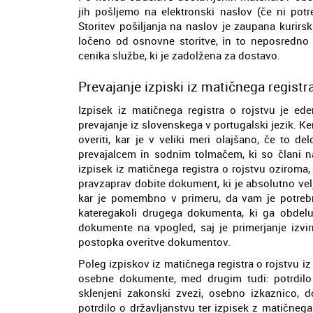
jih pošljemo na elektronski naslov (če ni potr
Storitev pošiljanja na naslov je zaupana kurir
ločeno od osnovne storitve, in to neposredno 
cenika službe, ki je zadolžena za dostavo.
Prevajanje izpiski iz matičnega registr
Izpisek iz matičnega registra o rojstvu je e
prevajanje iz slovenskega v portugalski jezik. Ke
overiti, kar je v veliki meri olajšano, če to 
prevajalcem in sodnim tolmačem, ki so člani 
izpisek iz matičnega registra o rojstvu oziroma, 
pravzaprav dobite dokument, ki je absolutno vel
kar je pomembno v primeru, da vam je potrebno
kateregakoli drugega dokumenta, ki ga obdeluj
dokumente na vpogled, saj je primerjanje iz
postopka overitve dokumentov.
Poleg izpiskov iz matičnega registra o rojstvu i
osebne dokumente, med drugim tudi: potrdilo 
sklenjeni zakonski zvezi, osebno izkaznico, do
potrdilo o državljanstvu ter izpisek z matičnega