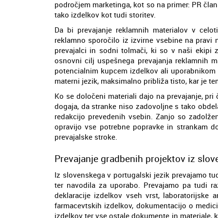
področjem marketinga, kot so na primer: PR članki,
tako izdelkov kot tudi storitev.
Da bi prevajanje reklamnih materialov v celoti
reklamno sporočilo iz izvirne vsebine na pravi n
prevajalci in sodni tolmači, ki so v naši ekipi
osnovni cilj uspešnega prevajanja reklamnih ma
potencialnim kupcem izdelkov ali uporabnikom sto
materni jezik, maksimalno približa tisto, kar je t
Ko se določeni materiali dajo na prevajanje, pri
dogaja, da stranke niso zadovoljne s tako obdela
redakcijo prevedenih vsebin. Zanjo so zadolženi 
opravijo vse potrebne popravke in strankam dost
prevajalske stroke.
Prevajanje gradbenih projektov iz slov
Iz slovenskega v portugalski jezik prevajamo t
ter navodila za uporabo. Prevajamo pa tudi r
deklaracije izdelkov vseh vrst, laboratorijske a
farmacevtskih izdelkov, dokumentacijo o medicin
izdelkov ter vse ostale dokumente in materiale, 