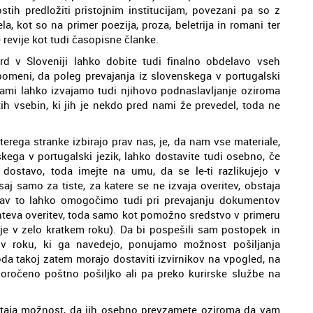
ostih predložiti pristojnim institucijam, povezani pa so z
, kot so na primer poezija, proza, beletrija in romani ter
 revije kot tudi časopisne članke.
rd v Sloveniji lahko dobite tudi finalno obdelavo vseh
 pomeni, da poleg prevajanja iz slovenskega v portugalski
bami lahko izvajamo tudi njihovo podnaslavljanje oziroma
tih vsebin, ki jih je nekdo pred nami že prevedel, toda ne
rega stranke izbirajo prav nas, je, da nam vse materiale,
kega v portugalski jezik, lahko dostavite tudi osebno, če
 dostavo, toda imejte na umu, da se le-ti razlikujejo v
saj samo za tiste, za katere se ne izvaja overitev, obstaja
prav to lahko omogočimo tudi pri prevajanju dokumentov
ahteva overitev, toda samo kot pomožno sredstvo v primeru
e v zelo kratkem roku). Da bi pospešili sam postopek in
 v roku, ki ga navedejo, ponujamo možnost pošiljanja
da takoj zatem morajo dostaviti izvirnikov na vpogled, na
oročeno poštno pošiljko ali pa preko kurirske službe na
staja možnost, da jih osebno prevzamete oziroma da vam