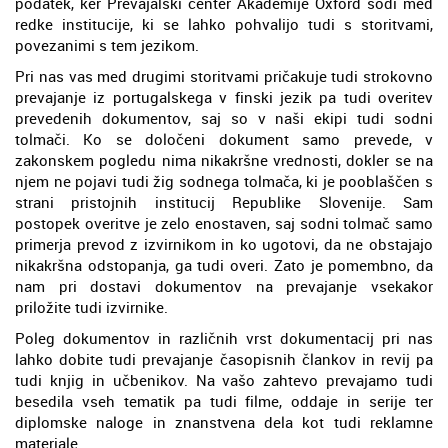
podatek, ker Prevajalski center Akademije Oxford sodi med
redke institucije, ki se lahko pohvalijo tudi s storitvami,
povezanimi s tem jezikom.
Pri nas vas med drugimi storitvami pričakuje tudi strokovno
prevajanje iz portugalskega v finski jezik pa tudi overitev
prevedenih dokumentov, saj so v naši ekipi tudi sodni
tolmači. Ko se določeni dokument samo prevede, v
zakonskem pogledu nima nikakršne vrednosti, dokler se na
njem ne pojavi tudi žig sodnega tolmača, ki je pooblaščen s
strani pristojnih institucij Republike Slovenije. Sam
postopek overitve je zelo enostaven, saj sodni tolmač samo
primerja prevod z izvirnikom in ko ugotovi, da ne obstajajo
nikakršna odstopanja, ga tudi overi. Zato je pomembno, da
nam pri dostavi dokumentov na prevajanje vsekakor
priložite tudi izvirnike.
Poleg dokumentov in različnih vrst dokumentacij pri nas
lahko dobite tudi prevajanje časopisnih člankov in revij pa
tudi knjig in učbenikov. Na vašo zahtevo prevajamo tudi
besedila vseh tematik pa tudi filme, oddaje in serije ter
diplomske naloge in znanstvena dela kot tudi reklamne
materiale.