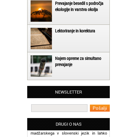
Prevajanje besedil s področja
ekologije in varstva okolja
Lektoriranje in korektura
Najem opreme za simultano
prevajanje
Matjaž iz Ajdovščine:
Lahko pohvalim vse zaposlene v Akademiji
Oxford, ker so resnično profesionalni in
NEWSLETTER
prevajalske storitve opravljajo hitro in
učinkoviti.
Martina iz Bleda:
Potrebovala sem prevajanje iz
DRUGI O NAS
madžarskega v slovenski jezik in lahko
vam rečem, da sem pozitivno presenečena
nad hitrostjo in kakovostjo storitve