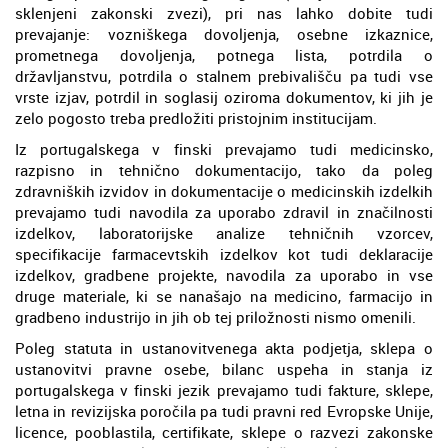
sklenjeni zakonski zvezi), pri nas lahko dobite tudi
prevajanje: vozniškega dovoljenja, osebne izkaznice,
prometnega dovoljenja, potnega lista, potrdila o
državljanstvu, potrdila o stalnem prebivališču pa tudi vse
vrste izjav, potrdil in soglasij oziroma dokumentov, ki jih je
zelo pogosto treba predložiti pristojnim institucijam.
Iz portugalskega v finski prevajamo tudi medicinsko,
razpisno in tehnično dokumentacijo, tako da poleg
zdravniških izvidov in dokumentacije o medicinskih izdelkih
prevajamo tudi navodila za uporabo zdravil in značilnosti
izdelkov, laboratorijske analize tehničnih vzorcev,
specifikacije farmacevtskih izdelkov kot tudi deklaracije
izdelkov, gradbene projekte, navodila za uporabo in vse
druge materiale, ki se nanašajo na medicino, farmacijo in
gradbeno industrijo in jih ob tej priložnosti nismo omenili.
Poleg statuta in ustanovitvenega akta podjetja, sklepa o
ustanovitvi pravne osebe, bilanc uspeha in stanja iz
portugalskega v finski jezik prevajamo tudi fakture, sklepe,
letna in revizijska poročila pa tudi pravni red Evropske Unije,
licence, pooblastila, certifikate, sklepe o razvezi zakonske