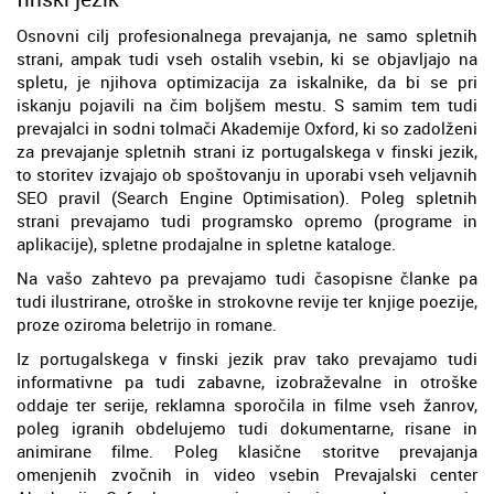
Osnovni cilj profesionalnega prevajanja, ne samo spletnih
strani, ampak tudi vseh ostalih vsebin, ki se objavljajo na
spletu, je njihova optimizacija za iskalnike, da bi se pri
iskanju pojavili na čim boljšem mestu. S samim tem tudi
prevajalci in sodni tolmači Akademije Oxford, ki so zadolženi
za prevajanje spletnih strani iz portugalskega v finski jezik,
to storitev izvajajo ob spoštovanju in uporabi vseh veljavnih
SEO pravil (Search Engine Optimisation). Poleg spletnih
strani prevajamo tudi programsko opremo (programe in
aplikacije), spletne prodajalne in spletne kataloge.
Na vašo zahtevo pa prevajamo tudi časopisne članke pa
tudi ilustrirane, otroške in strokovne revije ter knjige poezije,
proze oziroma beletrijo in romane.
Iz portugalskega v finski jezik prav tako prevajamo tudi
informativne pa tudi zabavne, izobraževalne in otroške
oddaje ter serije, reklamna sporočila in filme vseh žanrov,
poleg igranih obdelujemo tudi dokumentarne, risane in
animirane filme. Poleg klasične storitve prevajanja
omenjenih zvočnih in video vsebin Prevajalski center