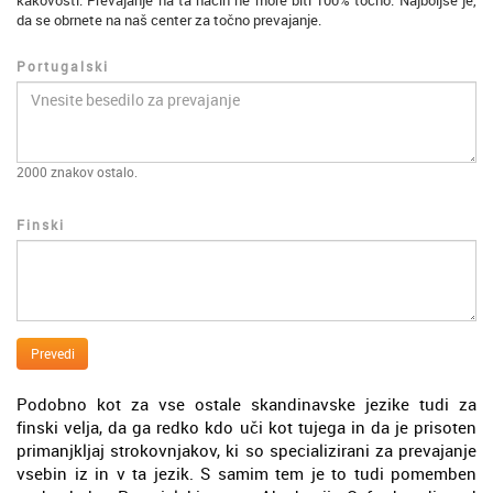
kakovosti. Prevajanje na ta način ne more biti 100% točno. Najboljše je,
da se obrnete na naš center za točno prevajanje.
Portugalski
2000
znakov ostalo.
Finski
Prevedi
Podobno kot za vse ostale skandinavske jezike tudi za
finski velja, da ga redko kdo uči kot tujega in da je prisoten
primanjkljaj strokovnjakov, ki so specializirani za prevajanje
vsebin iz in v ta jezik. S samim tem je to tudi pomemben