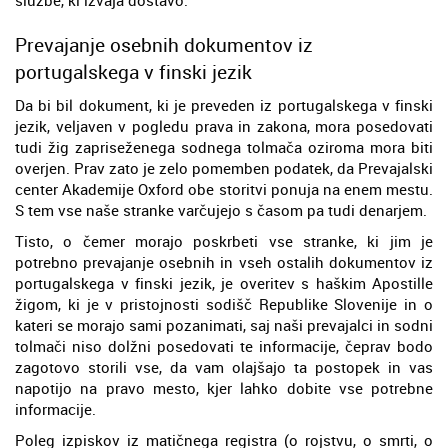
Prevajanje osebnih dokumentov iz
portugalskega v finski jezik
Da bi bil dokument, ki je preveden iz portugalskega v finski
jezik, veljaven v pogledu prava in zakona, mora posedovati
tudi žig zapriseženega sodnega tolmača oziroma mora biti
overjen. Prav zato je zelo pomemben podatek, da Prevajalski
center Akademije Oxford obe storitvi ponuja na enem mestu.
S tem vse naše stranke varčujejo s časom pa tudi denarjem.
Tisto, o čemer morajo poskrbeti vse stranke, ki jim je
potrebno prevajanje osebnih in vseh ostalih dokumentov iz
portugalskega v finski jezik, je overitev s haškim Apostille
žigom, ki je v pristojnosti sodišč Republike Slovenije in o
kateri se morajo sami pozanimati, saj naši prevajalci in sodni
tolmači niso dolžni posedovati te informacije, čeprav bodo
zagotovo storili vse, da vam olajšajo ta postopek in vas
napotijo na pravo mesto, kjer lahko dobite vse potrebne
informacije.
Poleg izpiskov iz matičnega registra (o rojstvu, o smrti, o