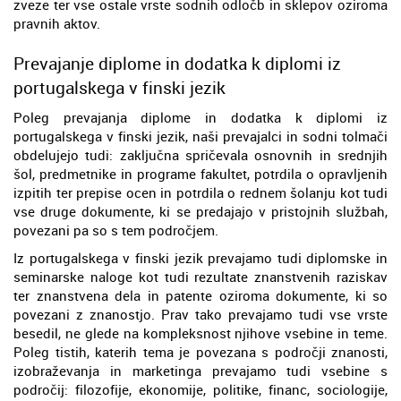
zveze ter vse ostale vrste sodnih odločb in sklepov oziroma
pravnih aktov.
Prevajanje diplome in dodatka k diplomi iz
portugalskega v finski jezik
Poleg prevajanja diplome in dodatka k diplomi iz
portugalskega v finski jezik, naši prevajalci in sodni tolmači
obdelujejo tudi: zaključna spričevala osnovnih in srednjih
šol, predmetnike in programe fakultet, potrdila o opravljenih
izpitih ter prepise ocen in potrdila o rednem šolanju kot tudi
vse druge dokumente, ki se predajajo v pristojnih službah,
povezani pa so s tem področjem.
Iz portugalskega v finski jezik prevajamo tudi diplomske in
seminarske naloge kot tudi rezultate znanstvenih raziskav
ter znanstvena dela in patente oziroma dokumente, ki so
povezani z znanostjo. Prav tako prevajamo tudi vse vrste
besedil, ne glede na kompleksnost njihove vsebine in teme.
Poleg tistih, katerih tema je povezana s področji znanosti,
izobraževanja in marketinga prevajamo tudi vsebine s
področij: filozofije, ekonomije, politike, financ, sociologije,