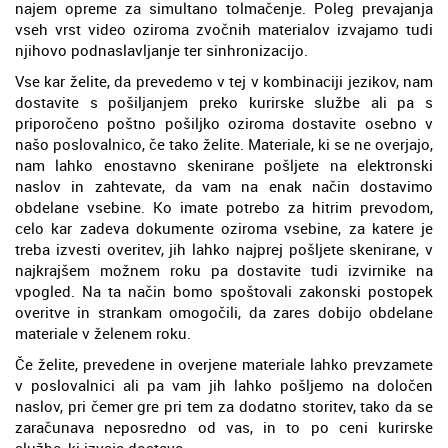
najem opreme za simultano tolmačenje. Poleg prevajanja
vseh vrst video oziroma zvočnih materialov izvajamo tudi
njihovo podnaslavljanje ter sinhronizacijo.
Vse kar želite, da prevedemo v tej v kombinaciji jezikov, nam
dostavite s pošiljanjem preko kurirske službe ali pa s
priporočeno poštno pošiljko oziroma dostavite osebno v
našo poslovalnico, če tako želite. Materiale, ki se ne overjajo,
nam lahko enostavno skenirane pošljete na elektronski
naslov in zahtevate, da vam na enak način dostavimo
obdelane vsebine. Ko imate potrebo za hitrim prevodom,
celo kar zadeva dokumente oziroma vsebine, za katere je
treba izvesti overitev, jih lahko najprej pošljete skenirane, v
najkrajšem možnem roku pa dostavite tudi izvirnike na
vpogled. Na ta način bomo spoštovali zakonski postopek
overitve in strankam omogočili, da zares dobijo obdelane
materiale v želenem roku.
Če želite, prevedene in overjene materiale lahko prevzamete
v poslovalnici ali pa vam jih lahko pošljemo na določen
naslov, pri čemer gre pri tem za dodatno storitev, tako da se
zaračunava neposredno od vas, in to po ceni kurirske
službe, ki izvaja dostavo.