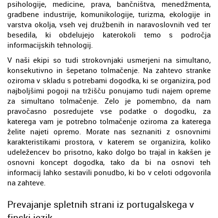
psihologije, medicine, prava, bančništva, menedžmenta,
gradbene industrije, komunikologije, turizma, ekologije in
varstva okolja, vseh vej družbenih in naravoslovnih ved ter
besedila, ki obdelujejo katerokoli temo s področja
informacijskih tehnologij.
V naši ekipi so tudi strokovnjaki usmerjeni na simultano,
konsekutivno in šepetano tolmačenje. Na zahtevo stranke
oziroma v skladu s potrebami dogodka, ki se organizira, pod
najboljšimi pogoji na tržišču ponujamo tudi najem opreme
za simultano tolmačenje. Zelo je pomembno, da nam
pravočasno posredujete vse podatke o dogodku, za
katerega vam je potrebno tolmačenje oziroma za katerega
želite najeti opremo. Morate nas seznaniti z osnovnimi
karakteristikami prostora, v katerem se organizira, koliko
udeležencev bo prisotno, kako dolgo bo trajal in kakšen je
osnovni koncept dogodka, tako da bi na osnovi teh
informacij lahko sestavili ponudbo, ki bo v celoti odgovorila
na zahteve.
Prevajanje spletnih strani iz portugalskega v
finski jezik