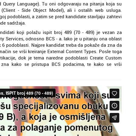
 Query Language). Tu oni odgovaraju na pitanja koja su
Client - Side Object Model), ali i ostalih web usluga.
oj podoblasti, a zatim se pred kandidate stavljaju zahtevi
de sadržaja.
idati koji polažu ispit broj 489 (70 - 489) je vezan za
y Services, odnosno BCS - a. Iako je u pitanju ona oblast
ak 6 podoblasti. Najpre kandidat treba da pokaže da zna da
 način se vrši kreiranje External Content Types. Posle toga
ntikacije, dok je tema naredne podoblasti Create Custom
 zna kako se pristupa BCS podacima, te kako se vrši