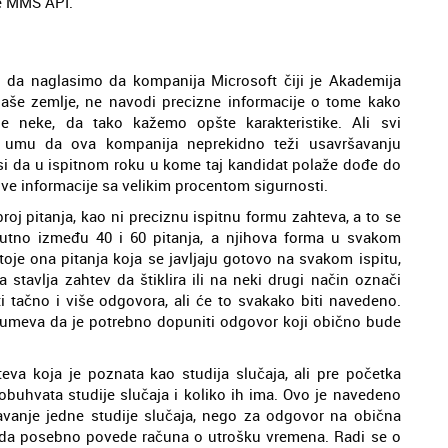
je MMS API.
da naglasimo da kompanija Microsoft čiji je Akademija
e naše zemlje, ne navodi precizne informacije o tome kako
je neke, da tako kažemo opšte karakteristike. Ali svi
a umu da ova kompanija neprekidno teži usavršavanju
desi da u ispitnom roku u kome taj kandidat polaže dođe do
ove informacije sa velikim procentom sigurnosti.
oj pitanja, kao ni preciznu ispitnu formu zahteva, a to se
utno između 40 i 60 pitanja, a njihova forma u svakom
toje ona pitanja koja se javljaju gotovo na svakom ispitu,
stavlja zahtev da štiklira ili na neki drugi način označi
tačno i više odgovora, ali će to svakako biti navedeno.
razumeva da je potrebno dopuniti odgovor koji obično bude
teva koja je poznata kao studija slučaja, ali pre početka
j obuhvata studije slučaja i koliko ih ima. Ovo je navedeno
vanje jedne studije slučaja, nego za odgovor na obična
u da posebno povede računa o utrošku vremena. Radi se o