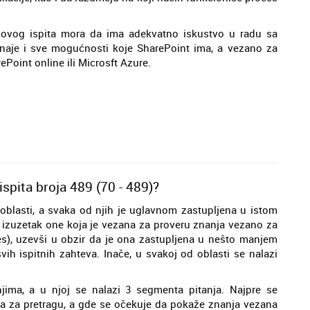
je ovog ispita mora da ima adekvatno iskustvo u radu sa
naje i sve mogućnosti koje SharePoint ima, a vezano za
rePoint online ili Microsft Azure.
spita broja 489 (70 - 489)?
6 oblasti, a svaka od njih je uglavnom zastupljena u istom
uz izuzetak one koja je vezana za proveru znanja vezano za
s), uzevši u obzir da je ona zastupljena u nešto manjem
vih ispitnih zahteva. Inače, u svakoj od oblasti se nalazi
ima, a u njoj se nalazi 3 segmenta pitanja. Najpre se
ita za pretragu, a gde se očekuje da pokaže znanja vezana