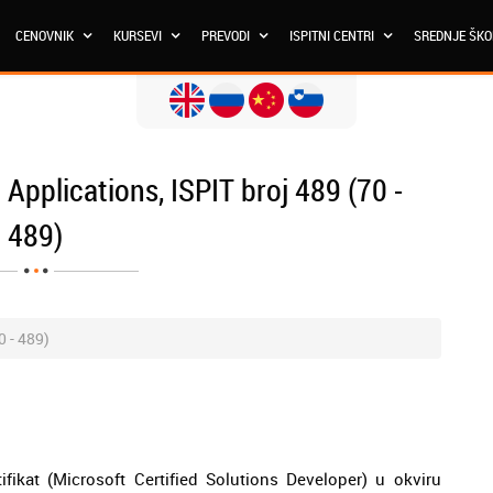
CENOVNIK
KURSEVI
PREVODI
ISPITNI CENTRI
SREDNJE ŠK
 Applications, ISPIT broj 489 (70 -
489)
0 - 489)
kat (Microsoft Certified Solutions Developer) u okviru