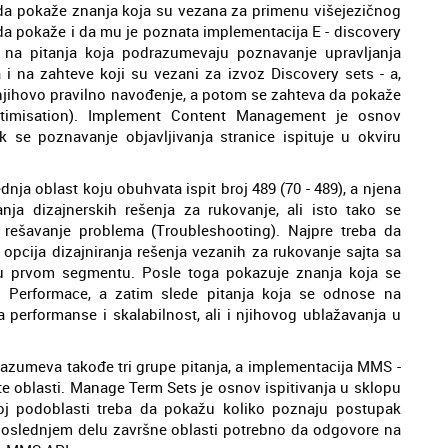
a pokaže znanja koja su vezana za primenu višejezičnog
e da pokaže i da mu je poznata implementacija E - discovery
i na pitanja koja podrazumevaju poznavanje upravljanja
 na zahteve koji su vezani za izvoz Discovery sets - a,
njihovo pravilno navođenje, a potom se zahteva da pokaže
imisation). Implement Content Management je osnov
k se poznavanje objavljivanja stranice ispituje u okviru
dnja oblast koju obuhvata ispit broj 489 (70 - 489), a njena
ja dizajnerskih rešenja za rukovanje, ali isto tako se
 rešavanje problema (Troubleshooting). Najpre treba da
opcija dizajniranja rešenja vezanih za rukovanje sajta sa
 u prvom segmentu. Posle toga pokazuje znanja koja se
or Performace, a zatim slede pitanja koja se odnose na
 performanse i skalabilnost, ali i njihovog ublažavanja u
odrazumeva takođe tri grupe pitanja, a implementacija MMS -
e oblasti. Manage Term Sets je osnov ispitivanja u sklopu
oj podoblasti treba da pokažu koliko poznaju postupak
 poslednjem delu završne oblasti potrebno da odgovore na