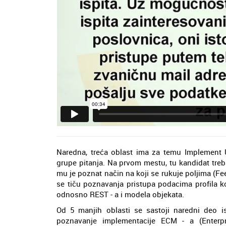
Naredna, treća oblast ima za temu Implement Us
grupe pitanja. Na prvom mestu, tu kandidat treb
mu je poznat način na koji se rukuje poljima (Fee
se tiču poznavanja pristupa podacima profila k
odnosno REST - a i modela objekata.
Od 5 manjih oblasti se sastoji naredni deo i
poznavanje implementacije ECM - a (Enter