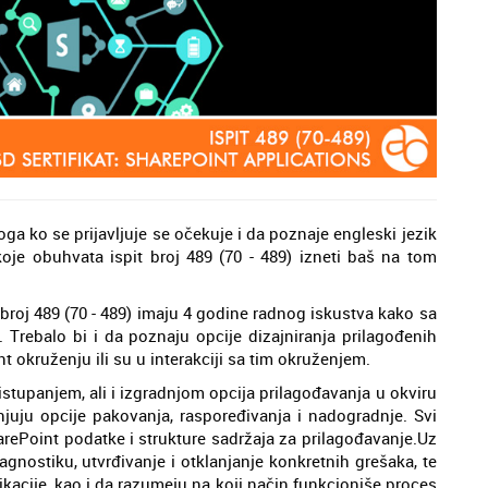
ga ko se prijavljuje se očekuje i da poznaje engleski jezik
oje obuhvata ispit broj 489 (70 - 489) izneti baš na tom
broj 489 (70 - 489) imaju 4 godine radnog iskustva kako sa
Trebalo bi i da poznaju opcije dizajniranja prilagođenih
 okruženju ili su u interakciji sa tim okruženjem.
ristupanjem, ali i izgradnjom opcija prilagođavanja u okviru
enjuju opcije pakovanja, raspoređivanja i nadogradnje. Svi
harePoint podatke i strukture sadržaja za prilagođavanje.Uz
agnostiku, utvrđivanje i otklanjanje konkretnih grešaka, te
ikacije, kao i da razumeju na koji način funkcioniše proces