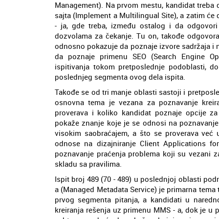
Management). Na prvom mestu, kandidat treba d
sajta (Implement a Multilingual Site), a zatim ć
- ja, gde treba, između ostalog i da odgovor
dozvolama za čekanje. Tu on, takođe odgovora i
odnosno pokazuje da poznaje izvore sadržaja i 
da poznaje primenu SEO (Search Engine Opt
ispitivanja tokom pretposlednje podoblasti, do
poslednjeg segmenta ovog dela ispita.
Takođe se od tri manje oblasti sastoji i pretposle
osnovna tema je vezana za poznavanje kreiran
proverava i koliko kandidat poznaje opcije za
pokaže znanje koje je se odnosi na poznavanje 
visokim saobraćajem, a što se proverava već
odnose na dizajniranje Client Applications f
poznavanje praćenja problema koji su vezani za
skladu sa pravilima.
Ispit broj 489 (70 - 489) u poslednjoj oblasti p
a (Managed Metadata Service) je primarna tema t
prvog segmenta pitanja, a kandidati u naredn
kreiranja rešenja uz primenu MMS - a, dok je u