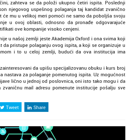
ini, zahteva se da položi ukupno četiri ispita. Poslednji
akon njegovog uspešnog polaganja taj kandidat zvanično
ikat će mu u velikoj meri pomoći ne samo da poboljša svoju
nanje u ovoj oblasti, odnosno da pronađe odgovarajuće
tifikati ove kompanije visoko cenjeni.
ije u našoj zemlji jeste Akademija Oxford i ona svima koji
da pristupe polaganju ovog ispita, a koji se organizuje u
mom i to u celoj zemlji, budući da ova institucija ima
 zainteresovani da upišu specijalizovanu obuku i kurs broj
mna nastava za polaganje pomenutog ispita. Uz mogućnost
ijave lično u jednoj od poslovnica, oni isto tako mogu i da
a zvaničnu mail adresu pomenute institucije pošalju sve
Tweet
Share