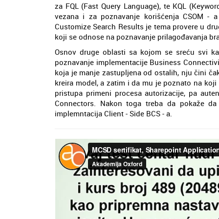
za FQL (Fast Query Language), te KQL (Keyword
vezana i za poznavanje korišćenja CSOM - a (
Customize Search Results je tema provere u drug
koji se odnose na poznavanje prilagođavanja bra
Osnov druge oblasti sa kojom se sreću svi kand
poznavanje implementacije Business Connectivit
koja je manje zastupljena od ostalih, nju čini č
kreira model, a zatim i da mu je poznato na koji
pristupa primeni procesa autorizacije, pa aute
Connectors. Nakon toga treba da pokaže da
implemntacija Client - Side BCS - a.