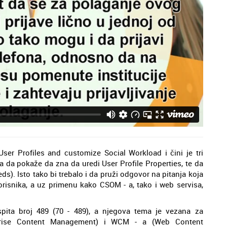
er Profiles and customize Social Workload i čini je tri
a da pokaže da zna da uredi User Profile Properties, te da
ds). Isto tako bi trebalo i da pruži odgovor na pitanja koja
orisnika, a uz primenu kako CSOM - a, tako i web servisa,
spita broj 489 (70 - 489), a njegova tema je vezana za
prise Content Management) i WCM - a (Web Content