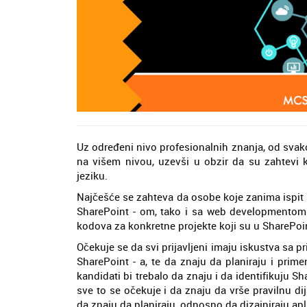
Uz određeni nivo profesionalnih znanja, od svako
na višem nivou, uzevši u obzir da su zahtevi k
jeziku.
Najčešće se zahteva da osobe koje zanima ispit 
SharePoint - om, tako i sa web developmentom. 
kodova za konkretne projekte koji su u SharePoint
Očekuje se da svi prijavljeni imaju iskustva sa p
SharePoint - a, te da znaju da planiraju i prim
kandidati bi trebalo da znaju i da identifikuju S
sve to se očekuje i da znaju da vrše pravilnu dij
da znaju da planiraju, odnosno da dizajniraju apl