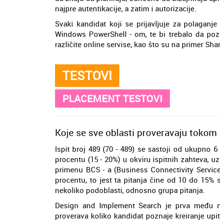
najpre autentikacije, a zatim i autorizacije.
Svaki kandidat koji se prijavljuje za polagan
Windows PowerShell - om, te bi trebalo da poz
različite online servise, kao što su na primer Sha
TESTOVI
PLACEMENT TESTOVI
Koje se sve oblasti proveravaju tokom i
Ispit broj 489 (70 - 489) se sastoji od ukupno 
procentu (15 - 20%) u okviru ispitnih zahteva, 
primenu BCS - a (Business Connectivity Service
procentu, to jest ta pitanja čine od 10 do 15% s
nekoliko podoblasti, odnosno grupa pitanja.
Design and Implement Search je prva među nj
proverava koliko kandidat poznaje kreiranje up