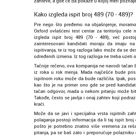
zahteve, a gde će da pokaže u kojoj meri pozna
Kako izgleda ispit broj 489 (70 - 489)?
Pre nego što pređemo na objašnjenje, moramo 
Oxford ovlašćeni test centar za teritoriju cel
izgleda ispit broj 489 (70 - 489), već posto
zainteresovani kandidati moraju da imaju n
ispitivanja, te iz tog razloga lako može da se 
određenih izmena. Iz tog razloga ne treba uzeti 
Tačnije rečeno, ova kompanija ne navodi tačan br
iz roka u rok menja. Mada najčešće bude pris
ispitnom roku može da bude različita. Ipak, pos
kao što je na primer ono gde se pred kandidata 
tačan odgovor, mada u nekom pitanju može biti 
Takođe, često se javlja i onaj zahtev koji pod
kraći.
Može da se javi i specijalna vrsta ispitnih zah
polaganja postoji informacija da li taj ispit bro
pošto je potrebno znatno više vremena za reša
pitanja, pa se baš zato i preporučuje polaznik