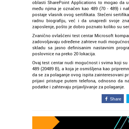
oblasti SharePoint Applications to mogao da uč
među njima je označen kao 489 (70 - 489) i n
postaje vlasnik ovog sertifikata. Stečeni sertif
radnu biografiju, već i da unapredi svoje z
zaposlenje, pošto je dobro poznato koliko su ser
Zvanično ovlašćeni test centar Microsoft kompan
zadovoljavaju određene zahteve nudi mogućnost 
skladu sa jasno definisanim nastavnim progra
poslovnice na preko 20 lokacija.
Ovaj test centar nudi mogućnost i svima koji su
489 (20489 B), a koja je osmišljena kao pripre
da se za polaganje ovog ispita zainteresovani pr
prijavi pristupe putem telefona, odnosno da n
podatke i zahtevaju prijavljivanje za polaganje.
Share