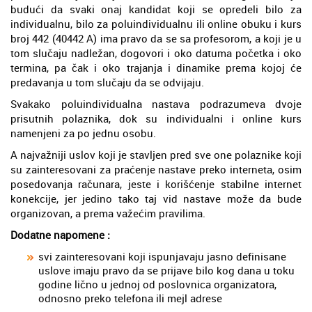
budući da svaki onaj kandidat koji se opredeli bilo za
individualnu, bilo za poluindividualnu ili online obuku i kurs
broj 442 (40442 A) ima pravo da se sa profesorom, a koji je u
tom slučaju nadležan, dogovori i oko datuma početka i oko
termina, pa čak i oko trajanja i dinamike prema kojoj će
predavanja u tom slučaju da se odvijaju.
Svakako poluindividualna nastava podrazumeva dvoje
prisutnih polaznika, dok su individualni i online kurs
namenjeni za po jednu osobu.
A najvažniji uslov koji je stavljen pred sve one polaznike koji
su zainteresovani za praćenje nastave preko interneta, osim
posedovanja računara, jeste i korišćenje stabilne internet
konekcije, jer jedino tako taj vid nastave može da bude
organizovan, a prema važećim pravilima.
Dodatne napomene :
svi zainteresovani koji ispunjavaju jasno definisane
uslove imaju pravo da se prijave bilo kog dana u toku
godine lično u jednoj od poslovnica organizatora,
odnosno preko telefona ili mejl adrese