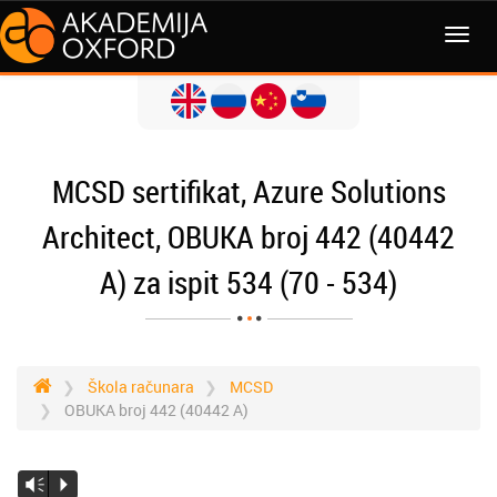
MCSD sertifikat, Azure Solutions
Architect, OBUKA broj 442 (40442
A) za ispit 534 (70 - 534)
Škola računara
MCSD
OBUKA broj 442 (40442 A)
Vm
P