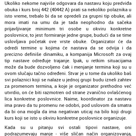
Ukoliko nekome najviše odgovara da nastavu koju predviđa
obuka i kurs broj 442 (40442 A) prati sa nekoliko polaznika u
isto vreme, trebalo bi da se opredeli za grupni tip obuke, ali
mora imati na umu da je tada neophodno da sačeka
prijavljivanje minimum tri osobe u okviru konkretne
poslovnice, to jest formiranje jedne grupe, budući da se time
uslovljava početak ove vrste obuke. Organizator će da
odredi termine u kojima će nastava da se odvija i da
precizno definiše dinamiku, a kompanija Microsoft za ovaj
tip nastave određuje trajanje. Ipak, u retkim situacijama
može da bude dozvoljeno čak i menjanje termina koji su u
ovom slučaju tačno određeni. Stvar je u tome da ukoliko baš
svi polaznici koji se nalaze u jednoj grupi budu izneli zahtev
za promenom termina, a koje je organizator prethodno već
utvrdio, on će biti razmotren od strane zvanično ovlašćenog
lica konkretne poslovnice. Naime, koordinator za nastavu
ima pravo da tu promenu ne odobri, pod uslovom da smatra
da bi ona mogla da ima negativan uticaj na bilo koji drugi
kurs koji se isto u okviru konkretne poslovnice organizuje.
Kada su u pitanju svi ostali tipovi nastave, oni
podrazumevaju manje - više sličan način organizovanja,