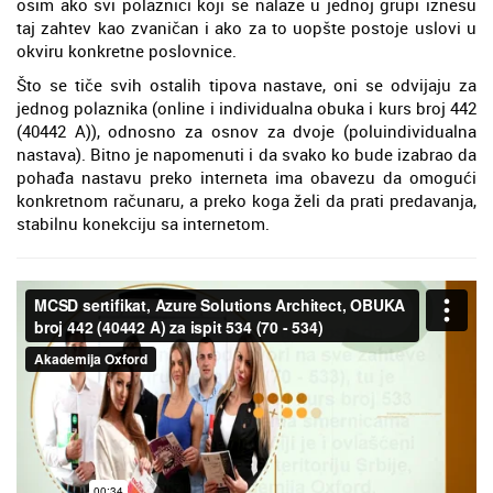
osim ako svi polaznici koji se nalaze u jednoj grupi iznesu
taj zahtev kao zvaničan i ako za to uopšte postoje uslovi u
okviru konkretne poslovnice.
Što se tiče svih ostalih tipova nastave, oni se odvijaju za
jednog polaznika (online i individualna obuka i kurs broj 442
(40442 A)), odnosno za osnov za dvoje (poluindividualna
nastava). Bitno je napomenuti i da svako ko bude izabrao da
pohađa nastavu preko interneta ima obavezu da omogući
konkretnom računaru, a preko koga želi da prati predavanja,
stabilnu konekciju sa internetom.