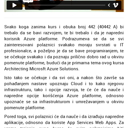
Svako koga zanima kurs i obuka broj 442 (40442 A) bi
trebalo da se bavi razvojem, te bi trebalo i da je napredni
korisnik Azure platforme. Podrazumeva se da se svi
zainteresovani polaznici svakako moraju svrstati u IT
profesionalce, a poželjno je da se bave programiranjem, te
se očekuje svakako i da poznaju prilično dobro rad u okviru
pomenute platforme, budući da je primarna tema ovog kursa
Architecting Microsft Azure Solutions.
Isto tako se očekuje i da svi oni, a nakon što završe sa
pohađanjem nastave upoznaju Cloud i to kako njegovu
infrastrukturu, tako i opcije razvoja, te će će da nauče i
napredne opcije korišćenja Azure platforme, odnosno
upoznaće se sa infrastrukturom i umrežavanjem u okviru
pomenute platforme.
Pored toga, svi polaznici će da nauče i da izrađuju napredne
aplikacije, odnosno da koriste App Services Web Apps. Za