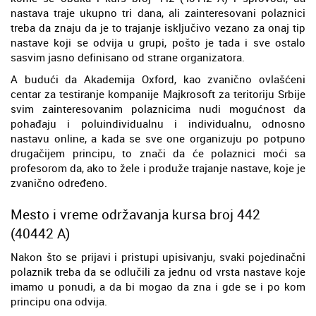
nastava traje ukupno tri dana, ali zainteresovani polaznici
treba da znaju da je to trajanje isključivo vezano za onaj tip
nastave koji se odvija u grupi, pošto je tada i sve ostalo
sasvim jasno definisano od strane organizatora.
A budući da Akademija Oxford, kao zvanično ovlašćeni
centar za testiranje kompanije Majkrosoft za teritoriju Srbije
svim zainteresovanim polaznicima nudi mogućnost da
pohađaju i poluindividualnu i individualnu, odnosno
nastavu online, a kada se sve one organizuju po potpuno
drugačijem principu, to znači da će polaznici moći sa
profesorom da, ako to žele i produže trajanje nastave, koje je
zvanično određeno.
Mesto i vreme održavanja kursa broj 442
(40442 A)
Nakon što se prijavi i pristupi upisivanju, svaki pojedinačni
polaznik treba da se odlučili za jednu od vrsta nastave koje
imamo u ponudi, a da bi mogao da zna i gde se i po kom
principu ona odvija.