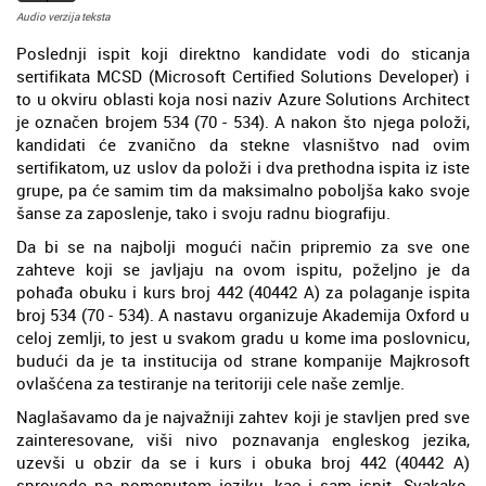
Audio verzija teksta
Poslednji ispit koji direktno kandidate vodi do sticanja
sertifikata MCSD (Microsoft Certified Solutions Developer) i
to u okviru oblasti koja nosi naziv Azure Solutions Architect
je označen brojem 534 (70 - 534). A nakon što njega položi,
kandidati će zvanično da stekne vlasništvo nad ovim
sertifikatom, uz uslov da položi i dva prethodna ispita iz iste
grupe, pa će samim tim da maksimalno poboljša kako svoje
šanse za zaposlenje, tako i svoju radnu biografiju.
Da bi se na najbolji mogući način pripremio za sve one
zahteve koji se javljaju na ovom ispitu, poželjno je da
pohađa obuku i kurs broj 442 (40442 A) za polaganje ispita
broj 534 (70 - 534). A nastavu organizuje Akademija Oxford u
celoj zemlji, to jest u svakom gradu u kome ima poslovnicu,
budući da je ta institucija od strane kompanije Majkrosoft
ovlašćena za testiranje na teritoriji cele naše zemlje.
Naglašavamo da je najvažniji zahtev koji je stavljen pred sve
zainteresovane, viši nivo poznavanja engleskog jezika,
uzevši u obzir da se i kurs i obuka broj 442 (40442 A)
sprovode na pomenutom jeziku, kao i sam ispit. Svakako,