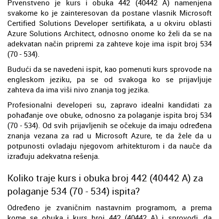
Prvenstveno je kurs i obuka 442 (40442 A) namenjena
svakome ko je zainteresovan da postane vlasnik Microsoft
Certified Solutions Developer sertifikata, a u okviru oblasti
Azure Solutions Architect, odnosno onome ko želi da se na
adekvatan način pripremi za zahteve koje ima ispit broj 534
(70 - 534).
Budući da se navedeni ispit, kao pomenuti kurs sprovode na
engleskom jeziku, pa se od svakoga ko se prijavljuje
zahteva da ima viši nivo znanja tog jezika.
Profesionalni developeri su, zapravo idealni kandidati za
pohađanje ove obuke, odnosno za polaganje ispita broj 534
(70 - 534). Od svih prijavljenih se očekuje da imaju određena
znanja vezana za rad u Microsoft Azure, te da žele da u
potpunosti ovladaju njegovom arhitekturom i da nauče da
izrađuju adekvatna rešenja.
Koliko traje kurs i obuka broj 442 (40442 A) za
polaganje 534 (70 - 534) ispita?
Određeno je zvaničnim nastavnim programom, a prema
kome se obuka i kurs broj 442 (40442 A) i sprovodi, da