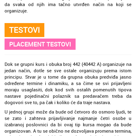
da svaka od njih ima tačno utvrđen način na koji se
organizuje.
TESTOVI
PLACEMENT TESTOVI
Dok se grupni kurs i obuka broj 442 (40442 A) organizuje na
jedan način, dotle se sve ostale organizuju prema istom
principu. Stvar je u tome da grupna obuka predviđa jasno
određene termine i dinamiku, a sa čime se svi prijavljeni
moraju usaglasiti, dok kod svih ostalih pomenutih tipova
nastave pojedinačni polaznik sa predavačem treba da
dogovori sve to, pa čak i koliko će da traje nastava.
U jednoj grupi može da bude od četvoro do osmoro ljudi, te
se zato i zahteva prijavljivanje najmanje četri osobe u
izabranoj poslovnici da bi ovaj tip kursa mogao da bude
organizovan. A tu se obično ne dozvoljava promena termina,