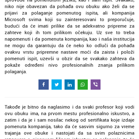
niko nije obavezan da pohađa ovu obuku ako želi da se
prijavi za polaganje pomenutog ispita, ali kompanija
Microsoft svima koji su zainteresovani to preporučuje,
budući da će imati prilike da se adekvatno pripreme za
zahteve koji ih tom prilikom očekuju. Uz sve to treba
napomenuti i da pomenuta kompanija, kao i naša institucija
ne mogu da garantuju da će neko ko odluči da pohađa
ovakvu vrstu pripremne nastave moći da zaista i položi
pomenuti ispit, uzevši u obzir da se svakako zahteva da
pokaže određeni nivo profesionalnih znanja prilikom
polaganja.
Takođe je bitno da naglasimo i da svaki profesor koji vodi
ovu obuku ima, na prvom mestu profesionalno iskustvo, a
zatim i da je i sam nosilac nekog od sertifikata koje izdaje
pomenuta kompanija, tako da će sasvim sigurno za vreme
trajanja ove obuke i nastojati da sa svim polaznicima