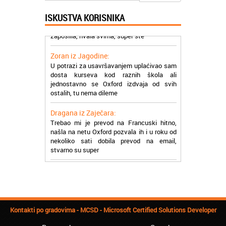
Milica iz Beograda:
Zahvaljujuću akademiji Oxford ja se
ISKUSTVA KORISNIKA
zaposlila, hvala svima, super ste
Zoran iz Jagodine:
U potrazi za usavršavanjem uplaćivao sam
dosta kurseva kod raznih škola ali
jednostavno se Oxford izdvaja od svih
ostalih, tu nema dileme
Dragana iz Zaječara:
Trebao mi je prevod na Francuski hitno,
našla na netu Oxford pozvala ih i u roku od
nekoliko sati dobila prevod na email,
stvarno su super
Petar iz Paraćina:
Završio kurs za automehaničara, zaposlio
se, ja ljudi ne znam šta bi radio sada da ne
postojite, Hvala Vam
Natasa iz Kraljeva:
Kontakti po gradovima - MCSD - Microsoft Certified Solutions Developer
Najbolji knjigovodstveni program! Sa
lakoćom sam savladala tromesečni kurs