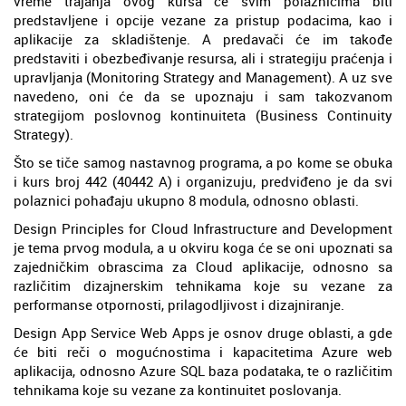
vreme trajanja ovog kursa će svim polaznicima biti
predstavljene i opcije vezane za pristup podacima, kao i
aplikacije za skladištenje. A predavači će im takođe
predstaviti i obezbeđivanje resursa, ali i strategiju praćenja i
upravljanja (Monitoring Strategy and Management). A uz sve
navedeno, oni će da se upoznaju i sam takozvanom
strategijom poslovnog kontinuiteta (Business Continuity
Strategy).
Što se tiče samog nastavnog programa, a po kome se obuka
i kurs broj 442 (40442 A) i organizuju, predviđeno je da svi
polaznici pohađaju ukupno 8 modula, odnosno oblasti.
Design Principles for Cloud Infrastructure and Development
je tema prvog modula, a u okviru koga će se oni upoznati sa
zajedničkim obrascima za Cloud aplikacije, odnosno sa
različitim dizajnerskim tehnikama koje su vezane za
performanse otpornosti, prilagodljivost i dizajniranje.
Design App Service Web Apps je osnov druge oblasti, a gde
će biti reči o mogućnostima i kapacitetima Azure web
aplikacija, odnosno Azure SQL baza podataka, te o različitim
tehnikama koje su vezane za kontinuitet poslovanja.