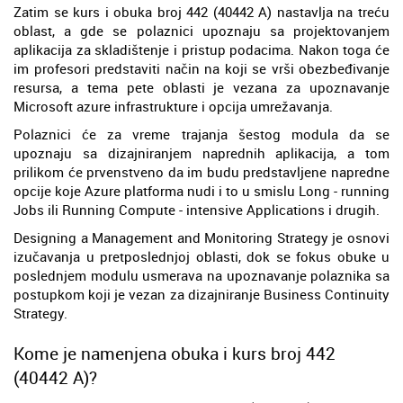
Zatim se kurs i obuka broj 442 (40442 A) nastavlja na treću
oblast, a gde se polaznici upoznaju sa projektovanjem
aplikacija za skladištenje i pristup podacima. Nakon toga će
im profesori predstaviti način na koji se vrši obezbeđivanje
resursa, a tema pete oblasti je vezana za upoznavanje
Microsoft azure infrastrukture i opcija umrežavanja.
Polaznici će za vreme trajanja šestog modula da se
upoznaju sa dizajniranjem naprednih aplikacija, a tom
prilikom će prvenstveno da im budu predstavljene napredne
opcije koje Azure platforma nudi i to u smislu Long - running
Jobs ili Running Compute - intensive Applications i drugih.
Designing a Management and Monitoring Strategy je osnovi
izučavanja u pretposlednjoj oblasti, dok se fokus obuke u
poslednjem modulu usmerava na upoznavanje polaznika sa
postupkom koji je vezan za dizajniranje Business Continuity
Strategy.
Kome je namenjena obuka i kurs broj 442
(40442 A)?