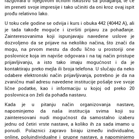
razgovara o njegovom ličnom iskustvu sa polaganja, te će
im preneti svoje impresije i tako učiniti da oni kroz ovaj ispit
prođu relativno lako.
U toku cele godine se odvija i kurs i obuka 442 (40442 A), ali
je tada takođe moguće i izvršiti prijavu za pohađanje.
Zainteresovanima koji ispunjavaju navedene uslove je
dozvoljeno da se prijave na nekoliko načina, što znači da
mogu, na prvom mestu da dođu lično u prostoriji one
poslovnice koja im najviše odgovara i na taj način pristupe
prijavljivanju, a isto tako imaju mogućnost i da je
kontaktiraju preko mejla ili broja telefona. U slučaju da neko
odabere elektronski način prijavljivanja, potrebno je da na
zvaničnu mail adresu navedene institucije pošalje sve svoje
lične podatke, kao i informaciju u kojoj od preko 20
poslovnica on želi da pohađa nastavu.
Kada je u pitanju način organizovanja nastave,
napominjemo da naša institucija svima koji su
zainteresovani nudi mogućnost da samostalno izaberu
jednu od četiri vrste nastave, a koliko ih za sada imamo u
ponudi. Polaznici zapravo biraju između individualne,
online, poluindividualne i grupne nastave, a napominjemo