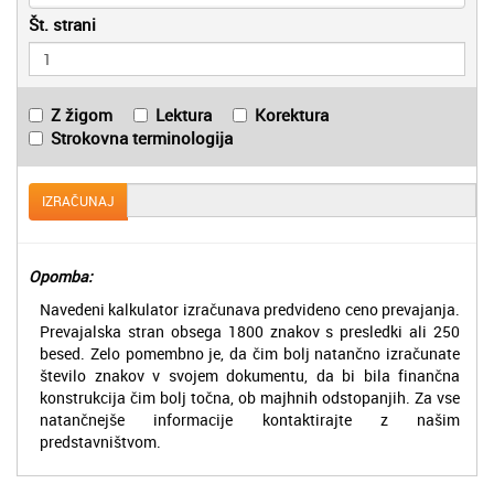
Št. strani
Z žigom
Lektura
Korektura
Strokovna terminologija
IZRAČUNAJ
Opomba:
Navedeni kalkulator izračunava predvideno ceno prevajanja.
Prevajalska stran obsega 1800 znakov s presledki ali 250
besed. Zelo pomembno je, da čim bolj natančno izračunate
število znakov v svojem dokumentu, da bi bila finančna
konstrukcija čim bolj točna, ob majhnih odstopanjih. Za vse
natančnejše informacije kontaktirajte z našim
predstavništvom.