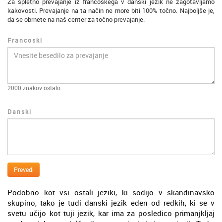
Za spletno prevajanje iz francoskega v danski jezik ne zagotavljamo
kakovosti. Prevajanje na ta način ne more biti 100% točno. Najboljše je,
da se obrnete na naš center za točno prevajanje.
Francoski
2000
znakov ostalo.
Danski
Prevedi
Podobno kot vsi ostali jeziki, ki sodijo v skandinavsko
skupino, tako je tudi danski jezik eden od redkih, ki se v
svetu učijo kot tuji jezik, kar ima za posledico primanjkljaj