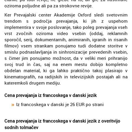
oziroma poljudne ali pa za strokovne revije.
Ker Prevajalski center Akademije Oxford sledi svetovnim
trendom s področja prevajanja, ki jih z uspehom
implementira v svoje poslovanje, tako poleg prevajanja vseh
vrst zvočnih oziroma video vsebin (oddaj, reklamnih
sporočil, serij, dokumentarnih, animiranih, igranih in risanih
filmov) vsem strankam ponujamo tudi dodatne storitve v
smislu podnaslavljanja in sinhronizacije prevedenih vsebin,
s čimer jim ponujamo možnost, da v veliki meri prihranijo
svoj trud in čas, saj na enem mestu dobijo kompletno
obdelan material, ki ga lahko praktično takoj plasirajo v
kinematografih, na radijskih in televizijskih postajah ali na
kateremkoli drugem mediju.
Cena prevajanja iz francoskega v danski jezik
Iz francoskega v danski je 26 EUR po strani
Cena prevajanja iz francoskega v danski jezik z overitvijo
sodnih tolmačev