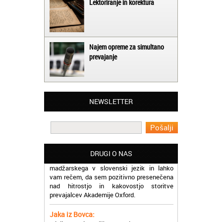
Lektoriranje in korektura
Najem opreme za simultano
prevajanje
Matjaž iz Ajdovščine:
Lahko pohvalim vse zaposlene v Akademiji
Oxford, ker so resnično profesionalni in
NEWSLETTER
prevajalske storitve opravljajo hitro in
učinkoviti.
Martina iz Bleda:
Potrebovala sem prevajanje iz
DRUGI O NAS
madžarskega v slovenski jezik in lahko
vam rečem, da sem pozitivno presenečena
nad hitrostjo in kakovostjo storitve
prevajalcev Akademije Oxford.
Jaka iz Bovca:
Mislim, da je odlično, ker lahko na enem
mestu najdem prevajalske storitve za