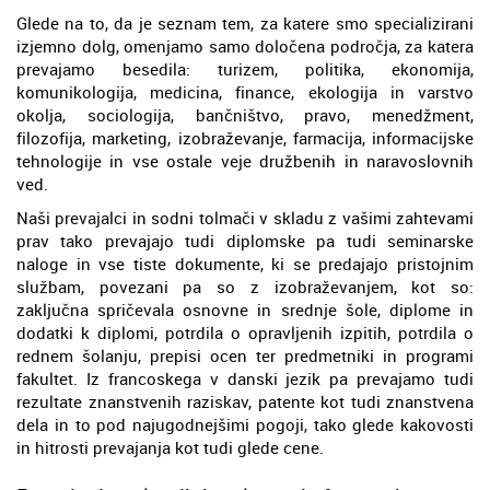
Glede na to, da je seznam tem, za katere smo specializirani
izjemno dolg, omenjamo samo določena področja, za katera
prevajamo besedila: turizem, politika, ekonomija,
komunikologija, medicina, finance, ekologija in varstvo
okolja, sociologija, bančništvo, pravo, menedžment,
filozofija, marketing, izobraževanje, farmacija, informacijske
tehnologije in vse ostale veje družbenih in naravoslovnih
ved.
Naši prevajalci in sodni tolmači v skladu z vašimi zahtevami
prav tako prevajajo tudi diplomske pa tudi seminarske
naloge in vse tiste dokumente, ki se predajajo pristojnim
službam, povezani pa so z izobraževanjem, kot so:
zaključna spričevala osnovne in srednje šole, diplome in
dodatki k diplomi, potrdila o opravljenih izpitih, potrdila o
rednem šolanju, prepisi ocen ter predmetniki in programi
fakultet. Iz francoskega v danski jezik pa prevajamo tudi
rezultate znanstvenih raziskav, patente kot tudi znanstvena
dela in to pod najugodnejšimi pogoji, tako glede kakovosti
in hitrosti prevajanja kot tudi glede cene.