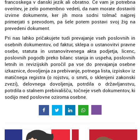
francoskega v danski jezik ali obratno. Če vam je potrebna
overitev, je zelo pomembno vedeti, da nam morate dostaviti
izvirne dokumente, ker jih mora sodni tolmač najprej
primerjati s prevodom, pa šele potem postavi svoj žig na
prevedeni dokument.
Pri nas lahko pričakujete tudi prevajanje vseh poslovnih in
osebnih dokumentov, od faktur, sklepa o ustanovitvi pravne
osebe, statuta in ustanovitvenega akta podjetja, licenc,
poslovnih pogodb preko bilanc stanja in uspeha, poslovnih
letnih in revizijskih poročil pa vse do prevajanja osebne
izkaznice, dovoljenja za prebivanje, potnega lista, izpiskov iz
matičnega registra (o rojstvu, o smrti, o sklenjeni zakonski
zvezi), delovnega dovoljenja, potrdila o državljanstvu,
potrdila o stalnem prebivališču, točneje vseh dokumentov, ki
sodijo med poslovne oziroma osebne.