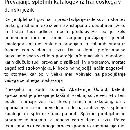
Prevajanje spletnih katalogov iz francoskega v
danski jezik
Ker je Spletna trgovina in predstavljanje izdelkov in storitev
preko globalne mreže izjemno zastopana v sodobnem svetu
in hkrati tudi odličen način predstavitve, pa je zelo
pomembno tudi to, komu zaupati prevajanje spletnih
katalogov kot tudi spletnih prodajaln in spletnih strani iz
francoskega v danski jezik. Da bi dobili profesionalno
prevajanje vseh vsebin s področja informacijskih tehnologij,
kar vključuje tudi prevajanje aplikacij in programov, morate
angažirati strokovnjake, ki bodo na najboljši način zagotovili
to storitev, kar bo v veliki meri vplivalo na poboljšanje
vašega celotnega poslovanja.
Prevajalci in sodni tolmači Akademije Oxford, katerih
specialnost je prevajanje takšnih vsebin, so že več let v tem
poslu in imajo več kot dovolj znanja in izkušenj, da v
optimalnem roku prevedejo tudi najzahtevnejše spletne
kataloge in spletne strani pa tudi Spletne prodajalne in
programsko opremo iz francoskega v danski jezik. Poleg
tega jim v toku celotnega procesa podporo zagotavljajo tudi