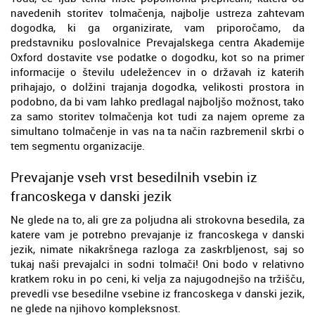
navedenih storitev tolmačenja, najbolje ustreza zahtevam
dogodka, ki ga organizirate, vam priporočamo, da
predstavniku poslovalnice Prevajalskega centra Akademije
Oxford dostavite vse podatke o dogodku, kot so na primer
informacije o številu udeležencev in o državah iz katerih
prihajajo, o dolžini trajanja dogodka, velikosti prostora in
podobno, da bi vam lahko predlagal najboljšo možnost, tako
za samo storitev tolmačenja kot tudi za najem opreme za
simultano tolmačenje in vas na ta način razbremenil skrbi o
tem segmentu organizacije.
Prevajanje vseh vrst besedilnih vsebin iz
francoskega v danski jezik
Ne glede na to, ali gre za poljudna ali strokovna besedila, za
katere vam je potrebno prevajanje iz francoskega v danski
jezik, nimate nikakršnega razloga za zaskrbljenost, saj so
tukaj naši prevajalci in sodni tolmači! Oni bodo v relativno
kratkem roku in po ceni, ki velja za najugodnejšo na tržišču,
prevedli vse besedilne vsebine iz francoskega v danski jezik,
ne glede na njihovo kompleksnost.