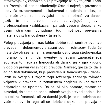
strokovnjakov, zadolženih za prevajanje iz in v ta jezik. Toda,
ker Prevajalski center Akademije Oxford največjo pozornost
posveča raznovrstnosti in kakovosti ponujenih storitev, so
del naše ekipe tudi prevajalci in sodni tolmači za danski
jezik in na prvem mestu zahvaljujoč njihovim
profesionalnim kvalifikacijam pa tudi vsestranskosti, lahko
vsem strankam ponudimo tudi možnost prevajanja
materialov iz francoskega v ta jezik.
Poleg prevajanja pri nas lahko dobite tudi storitev overitve
prevedenih dokumentov s strani sodnih tolmačev. Toda, če
niste dovolj seznanjeni s pomembnostjo tega strokovnjaka,
moramo omeniti, da overitev s strani zapriseženega
sodnega tolmača za francoski ali danski jezik igra ključno
vlogo pri pravni veljavnosti prevoda. Namreč, gre za to, da je
edino tisti dokument, ki je preveden iz francoskega v danski
jezik in overjen z žigom zapriseženega sodnega tolmača
veljaven v pravnem in zakonskem pogledu in kot takšen
pripravljen za uporabo. Da ne bi bilo pomote, morate se
zavedati, da samo en sodni tolmač overja prevod, toda ali bo
to tisti za francoski ali za danski jezik je edino odvisno od
vaše zahteve in tega, ali se določeni dokument prevaja iz