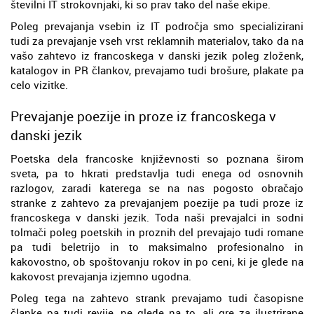
številni IT strokovnjaki, ki so prav tako del naše ekipe.
Poleg prevajanja vsebin iz IT področja smo specializirani
tudi za prevajanje vseh vrst reklamnih materialov, tako da na
vašo zahtevo iz francoskega v danski jezik poleg zloženk,
katalogov in PR člankov, prevajamo tudi brošure, plakate pa
celo vizitke.
Prevajanje poezije in proze iz francoskega v
danski jezik
Poetska dela francoske književnosti so poznana širom
sveta, pa to hkrati predstavlja tudi enega od osnovnih
razlogov, zaradi katerega se na nas pogosto obračajo
stranke z zahtevo za prevajanjem poezije pa tudi proze iz
francoskega v danski jezik. Toda naši prevajalci in sodni
tolmači poleg poetskih in proznih del prevajajo tudi romane
pa tudi beletrijo in to maksimalno profesionalno in
kakovostno, ob spoštovanju rokov in po ceni, ki je glede na
kakovost prevajanja izjemno ugodna.
Poleg tega na zahtevo strank prevajamo tudi časopisne
članke pa tudi revije, ne glede na to, ali gre za ilustrirane