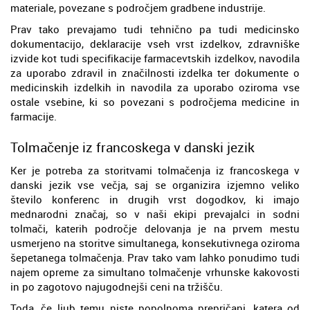
materiale, povezane s področjem gradbene industrije.
Prav tako prevajamo tudi tehnično pa tudi medicinsko
dokumentacijo, deklaracije vseh vrst izdelkov, zdravniške
izvide kot tudi specifikacije farmacevtskih izdelkov, navodila
za uporabo zdravil in značilnosti izdelka ter dokumente o
medicinskih izdelkih in navodila za uporabo oziroma vse
ostale vsebine, ki so povezani s področjema medicine in
farmacije.
Tolmačenje iz francoskega v danski jezik
Ker je potreba za storitvami tolmačenja iz francoskega v
danski jezik vse večja, saj se organizira izjemno veliko
število konferenc in drugih vrst dogodkov, ki imajo
mednarodni značaj, so v naši ekipi prevajalci in sodni
tolmači, katerih področje delovanja je na prvem mestu
usmerjeno na storitve simultanega, konsekutivnega oziroma
šepetanega tolmačenja. Prav tako vam lahko ponudimo tudi
najem opreme za simultano tolmačenje vrhunske kakovosti
in po zagotovo najugodnejši ceni na tržišču.
Toda, če ljub temu niste popolnoma prepričani, katera od