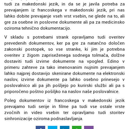
tudi za makedonski jezik, in da se je javila potreba za
prevajanjem iz francoskega v makedonski jezik, pri nas
lahko dobite prevajanje vseh vrst vsebin, ne glede na to, ali
gre za osebne in poslovne dokumente ali pa za medicinsko
oziroma tehnično dokumentacijo.
V skladu s potrebami strank opravljamo tudi overitev
prevedenih dokumentov, ker pa gre za natančno določen
zakonski postopek, so vse stranke, ki jim je potrebna
overitev z žigom zapriseženega sodnega tolmača, dolžne
dostaviti tudi izvirne dokumente na vpogled. Edino v
primeru zahteve za tako imenovanim nujnim prevajanjem
lahko najprej dostavijo skenirane dokumente na elektronski
naslov, izvirne dokumente pa lahko osebno prinesejo v
poslovalnico ali pa jih pošljejo po kurirski službi ali pa s
priporočeno poštno pošiljko na naslov naše poslovalnice.
Poleg dokumentov iz francoskega v makedonski jezik
prevajamo tudi serije in filme pa tudi vse ostale vrste
zvočnih in video vsebin ter opravljamo tudi storitev
sinhronizacije oziroma podnaslavljanja.