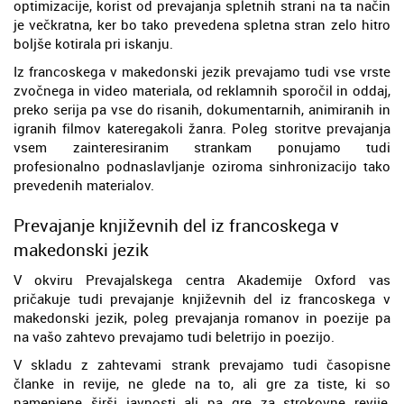
optimizacije, korist od prevajanja spletnih strani na ta način
je večkratna, ker bo tako prevedena spletna stran zelo hitro
boljše kotirala pri iskanju.
Iz francoskega v makedonski jezik prevajamo tudi vse vrste
zvočnega in video materiala, od reklamnih sporočil in oddaj,
preko serija pa vse do risanih, dokumentarnih, animiranih in
igranih filmov kateregakoli žanra. Poleg storitve prevajanja
vsem zainteresiranim strankam ponujamo tudi
profesionalno podnaslavljanje oziroma sinhronizacijo tako
prevedenih materialov.
Prevajanje književnih del iz francoskega v
makedonski jezik
V okviru Prevajalskega centra Akademije Oxford vas
pričakuje tudi prevajanje književnih del iz francoskega v
makedonski jezik, poleg prevajanja romanov in poezije pa
na vašo zahtevo prevajamo tudi beletrijo in poezijo.
V skladu z zahtevami strank prevajamo tudi časopisne
članke in revije, ne glede na to, ali gre za tiste, ki so
namenjene širši javnosti ali pa gre za strokovne revije,