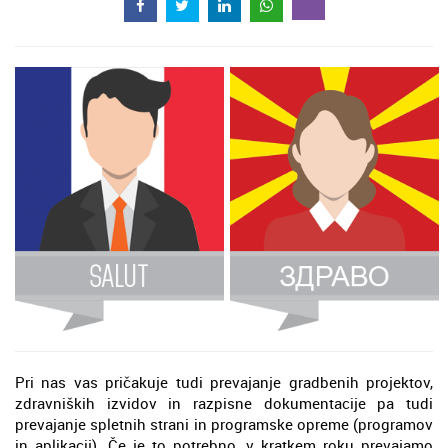
Pri nas vas pričakuje tudi prevajanje gradbenih projektov,
zdravniških izvidov in razpisne dokumentacije pa tudi
prevajanje spletnih strani in programske opreme (programov
in aplikacij). Če je to potrebno, v kratkem roku prevajamo