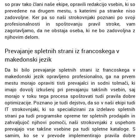
so prav tako člani naše ekipe, opravili redakcijo vsebin, ki so
prevedene na drugem mestu, s katerimi pa stranke niso
zadovoljne. Ker pa so naši strokovnjaki poznani po svoji
profesionalnosti in spoštovanju pravil stroke, vam
zagotavljamo, da ne obstaja oseba, ki ne bo zadovoljna z
njihovim delom.
Prevajanje spletnih strani iz francoskega v
makedonski jezik
Da bi bilo prevajanje spletnih strani iz francoskega v
makedonski jezik opravljeno profesionalno, ga na prvem
mestu morajo opraviti tisti prevajalci in sodni tolmači, ki
imajo dovolj izkušenj pri prevajanju takšnih vsebin, saj
morajo v toku tega procesa spoštovati tudi pravila dobre
optimizacije. Poznano je tudi dejstvo, da so v naši ekipi tudi
IT strokovnjaki, ki so specializirani za izdelavo spletnih
strani pa tudi programske opreme ter spletnih prodajaln in
zahvaljujoč njihovi pomoči, naši strokovnjaki z uspehom
prevajajo vse takšne vsebine pa tudi spletne kataloge. S
samim, ko se v prevode implementirajo pravila dobre