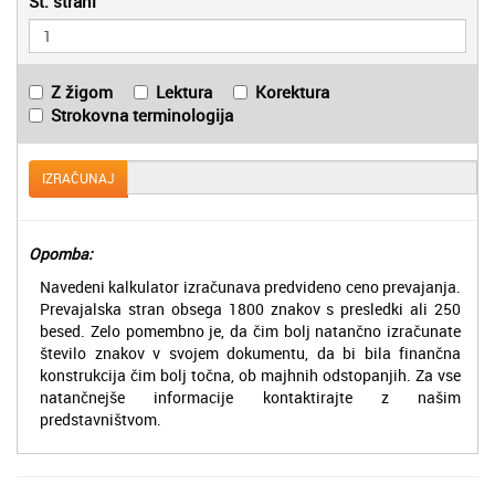
Št. strani
Z žigom
Lektura
Korektura
Strokovna terminologija
IZRAČUNAJ
Opomba:
Navedeni kalkulator izračunava predvideno ceno prevajanja.
Prevajalska stran obsega 1800 znakov s presledki ali 250
besed. Zelo pomembno je, da čim bolj natančno izračunate
število znakov v svojem dokumentu, da bi bila finančna
konstrukcija čim bolj točna, ob majhnih odstopanjih. Za vse
natančnejše informacije kontaktirajte z našim
predstavništvom.