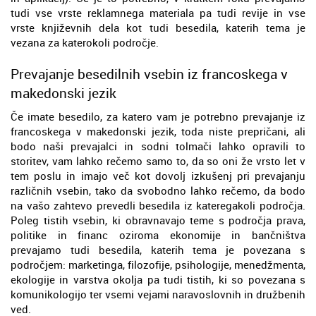
tudi vse vrste reklamnega materiala pa tudi revije in vse
vrste književnih dela kot tudi besedila, katerih tema je
vezana za katerokoli področje.
Prevajanje besedilnih vsebin iz francoskega v
makedonski jezik
Če imate besedilo, za katero vam je potrebno prevajanje iz
francoskega v makedonski jezik, toda niste prepričani, ali
bodo naši prevajalci in sodni tolmači lahko opravili to
storitev, vam lahko rečemo samo to, da so oni že vrsto let v
tem poslu in imajo več kot dovolj izkušenj pri prevajanju
različnih vsebin, tako da svobodno lahko rečemo, da bodo
na vašo zahtevo prevedli besedila iz kateregakoli področja.
Poleg tistih vsebin, ki obravnavajo teme s področja prava,
politike in financ oziroma ekonomije in bančništva
prevajamo tudi besedila, katerih tema je povezana s
področjem: marketinga, filozofije, psihologije, menedžmenta,
ekologije in varstva okolja pa tudi tistih, ki so povezana s
komunikologijo ter vsemi vejami naravoslovnih in družbenih
ved.