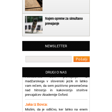
Najem opreme za simultano
prevajanje
Matjaž iz Ajdovščine:
Lahko pohvalim vse zaposlene v Akademiji
NEWSLETTER
Oxford, ker so resnično profesionalni in
prevajalske storitve opravljajo hitro in
učinkoviti.
Martina iz Bleda:
Potrebovala sem prevajanje iz
DRUGI O NAS
madžarskega v slovenski jezik in lahko
vam rečem, da sem pozitivno presenečena
nad hitrostjo in kakovostjo storitve
prevajalcev Akademije Oxford.
Jaka iz Bovca:
Mislim, da je odlično, ker lahko na enem
mestu najdem prevajalske storitve za