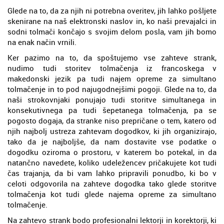
Glede na to, da za njih ni potrebna overitev, jih lahko pošljete
skenirane na naš elektronski naslov in, ko naši prevajalci in
sodni tolmači končajo s svojim delom posla, vam jih bomo
na enak način vrnili.
Ker pazimo na to, da spoštujemo vse zahteve strank,
nudimo tudi storitev tolmačenja iz francoskega v
makedonski jezik pa tudi najem opreme za simultano
tolmačenje in to pod najugodnejšimi pogoji. Glede na to, da
naši strokovnjaki ponujajo tudi storitve simultanega in
konsekutivnega pa tudi šepetanega tolmačenja, pa se
pogosto dogaja, da stranke niso prepričane o tem, katero od
njih najbolj ustreza zahtevam dogodkov, ki jih organizirajo,
tako da je najboljše, da nam dostavite vse podatke o
dogodku oziroma o prostoru, v katerem bo potekal, in da
natančno navedete, koliko udeležencev pričakujete kot tudi
čas trajanja, da bi vam lahko pripravili ponudbo, ki bo v
celoti odgovorila na zahteve dogodka tako glede storitve
tolmačenja kot tudi glede najema opreme za simultano
tolmačenje.
Na zahtevo strank bodo profesionalni lektorji in korektorji, ki