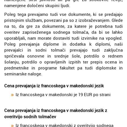
namenjene določeni skupini ljudi.
Poleg tega prevajamo tudi vse dokumente, ki se predajajo
pristojnim službam, povezani pa so z izobraževanjem. Glede
na to, da gre za dokumente, za katere je potrebna tudi
overitev zapriseženega sodnega tolmača, da bi se lahko
uporabljali, nam morate dostaviti tudi izvirnike na vpogled.
Poleg prevajanja diplome in dodatka k diplomi, naši
prevajalci in sodni tolmači prevajajo tudi zaključna
spričevala osnovne in srednje šole, potrdilo o rednem
šolanju, potrdilo o opravljenih izpitih ter prepis ocena in
predmetnike in programe fakultet pa tudi diplomske in
seminarske naloge.
Cena prevajanja iz francoskega v makedonski jezik
Iz francoskega v makedonski je 19 EUR po strani
Cena prevajanja iz francoskega v makedonski jezik z
overitvijo sodnih tolmačev
Iz francoskega v makedonski z overitvijo sodnega