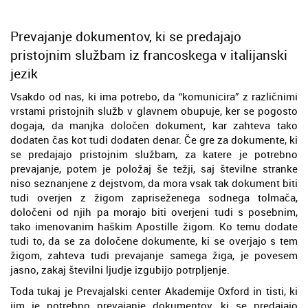
Prevajanje dokumentov, ki se predajajo
pristojnim službam iz francoskega v italijanski
jezik
Vsakdo od nas, ki ima potrebo, da “komunicira” z različnimi
vrstami pristojnih služb v glavnem obupuje, ker se pogosto
dogaja, da manjka določen dokument, kar zahteva tako
dodaten čas kot tudi dodaten denar. Če gre za dokumente, ki
se predajajo pristojnim službam, za katere je potrebno
prevajanje, potem je položaj še težji, saj številne stranke
niso seznanjene z dejstvom, da mora vsak tak dokument biti
tudi overjen z žigom zapriseženega sodnega tolmača,
določeni od njih pa morajo biti overjeni tudi s posebnim,
tako imenovanim haškim Apostille žigom. Ko temu dodate
tudi to, da se za določene dokumente, ki se overjajo s tem
žigom, zahteva tudi prevajanje samega žiga, je povesem
jasno, zakaj številni ljudje izgubijo potrpljenje.
Toda tukaj je Prevajalski center Akademije Oxford in tisti, ki
jim je potrebno prevajanje dokumentov, ki se predajajo