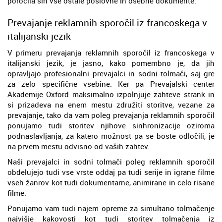
poročila sin vse ostale poslovne in osebne dokumente.
Prevajanje reklamnih sporočil iz francoskega v
italijanski jezik
V primeru prevajanja reklamnih sporočil iz francoskega v
italijanski jezik, je jasno, kako pomembno je, da jih
opravljajo profesionalni prevajalci in sodni tolmači, saj gre
za zelo specifične vsebine. Ker pa Prevajalski center
Akademije Oxford maksimalno izpolnjuje zahteve strank in
si prizadeva na enem mestu združiti storitve, vezane za
prevajanje, tako da vam poleg prevajanja reklamnih sporočil
ponujamo tudi storitev njihove sinhronizacije oziroma
podnaslavljanja, za katero možnost pa se boste odločili, je
na prvem mestu odvisno od vaših zahtev.
Naši prevajalci in sodni tolmači poleg reklamnih sporočil
obdelujejo tudi vse vrste oddaj pa tudi serije in igrane filme
vseh žanrov kot tudi dokumentarne, animirane in celo risane
filme.
Ponujamo vam tudi najem opreme za simultano tolmačenje
najvišje kakovosti kot tudi storitev tolmačenja iz