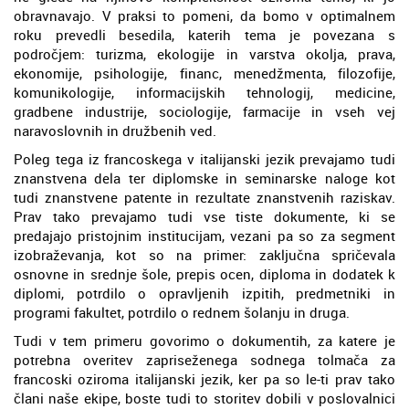
obravnavajo. V praksi to pomeni, da bomo v optimalnem
roku prevedli besedila, katerih tema je povezana s
področjem: turizma, ekologije in varstva okolja, prava,
ekonomije, psihologije, financ, menedžmenta, filozofije,
komunikologije, informacijskih tehnologij, medicine,
gradbene industrije, sociologije, farmacije in vseh vej
naravoslovnih in družbenih ved.
Poleg tega iz francoskega v italijanski jezik prevajamo tudi
znanstvena dela ter diplomske in seminarske naloge kot
tudi znanstvene patente in rezultate znanstvenih raziskav.
Prav tako prevajamo tudi vse tiste dokumente, ki se
predajajo pristojnim institucijam, vezani pa so za segment
izobraževanja, kot so na primer: zaključna spričevala
osnovne in srednje šole, prepis ocen, diploma in dodatek k
diplomi, potrdilo o opravljenih izpitih, predmetniki in
programi fakultet, potrdilo o rednem šolanju in druga.
Tudi v tem primeru govorimo o dokumentih, za katere je
potrebna overitev zapriseženega sodnega tolmača za
francoski oziroma italijanski jezik, ker pa so le-ti prav tako
člani naše ekipe, boste tudi to storitev dobili v poslovalnici