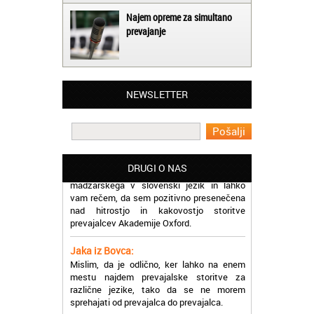
Najem opreme za simultano
prevajanje
Matjaž iz Ajdovščine:
Lahko pohvalim vse zaposlene v Akademiji
Oxford, ker so resnično profesionalni in
NEWSLETTER
prevajalske storitve opravljajo hitro in
učinkoviti.
Martina iz Bleda:
Potrebovala sem prevajanje iz
madžarskega v slovenski jezik in lahko
DRUGI O NAS
vam rečem, da sem pozitivno presenečena
nad hitrostjo in kakovostjo storitve
prevajalcev Akademije Oxford.
Jaka iz Bovca:
Mislim, da je odlično, ker lahko na enem
mestu najdem prevajalske storitve za
različne jezike, tako da se ne morem
sprehajati od prevajalca do prevajalca.
Eva iz Brežic: