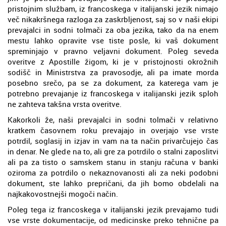
pristojnim službam, iz francoskega v italijanski jezik nimajo
več nikakršnega razloga za zaskrbljenost, saj so v naši ekipi
prevajalci in sodni tolmači za oba jezika, tako da na enem
mestu lahko opravite vse tiste posle, ki vaš dokument
spreminjajo v pravno veljavni dokument. Poleg seveda
overitve z Apostille žigom, ki je v pristojnosti okrožnih
sodišč in Ministrstva za pravosodje, ali pa imate morda
posebno srečo, pa se za dokument, za katerega vam je
potrebno prevajanje iz francoskega v italijanski jezik sploh
ne zahteva takšna vrsta overitve.
Kakorkoli že, naši prevajalci in sodni tolmači v relativno
kratkem časovnem roku prevajajo in overjajo vse vrste
potrdil, soglasij in izjav in vam na ta način privarčujejo čas
in denar. Ne glede na to, ali gre za potrdilo o stalni zaposlitvi
ali pa za tisto o samskem stanu in stanju računa v banki
oziroma za potrdilo o nekaznovanosti ali za neki podobni
dokument, ste lahko prepričani, da jih bomo obdelali na
najkakovostnejši mogoči način.
Poleg tega iz francoskega v italijanski jezik prevajamo tudi
vse vrste dokumentacije, od medicinske preko tehnične pa