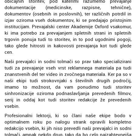
običajnih storitev, pod katerimi razumemo prevajanje
dokumentacije (medicinske, razpisne, tehnične),
dokumentov (osebnih in poslovnih), ter različnih potrdil in
izjav oziroma vseh dokumentov, ki se predajajo pristojnim
institucijam. Prevajalski center Akademije Oxford vsakomur,
ki ima potrebo za prevajanjem spletnih strani in spletnih
trgovin ponuja tudi to storitev, in to pod ugodnimi pogoji,
tako glede hitrosti in kakovosti prevajanja kot tudi glede
cen.
Naši prevajalci in sodni tolmači so prav tako specializirani
tudi za prevajanje vseh vrst reklamnega materiala pa tudi
znanstvenih del ter video in zvočnega materiala. Ker pa so v
naši ekipi tudi strokovnjaki s številnih drugih področij,
imamo to možnost, da vam ponudimo tudi storitev
sinhronizacije oziroma podnaslavljanja prevedenih filmov,
serij in oddaj kot tudi storitev redakcije že prevedenih
vsebin.
Profesionalni lektorji, ki so člani naše ekipe bodo v
optimalnem roku po nalogu strank opravili kompletno
redakcijo vsebin, ki jih niso prevedli naši prevajalci in sodni
tolmači, ampak nekdo drug, tako da bo celo najzahtevnejša