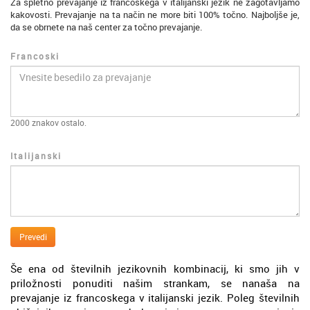
Za spletno prevajanje iz francoskega v italijanski jezik ne zagotavljamo
kakovosti. Prevajanje na ta način ne more biti 100% točno. Najboljše je,
da se obrnete na naš center za točno prevajanje.
Francoski
2000
znakov ostalo.
Italijanski
Prevedi
Še ena od številnih jezikovnih kombinacij, ki smo jih v
priložnosti ponuditi našim strankam, se nanaša na
prevajanje iz francoskega v italijanski jezik. Poleg številnih