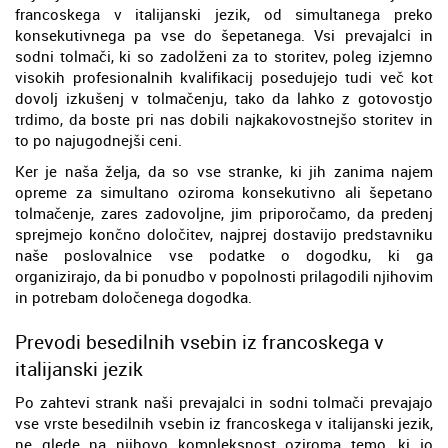
francoskega v italijanski jezik, od simultanega preko
konsekutivnega pa vse do šepetanega. Vsi prevajalci in
sodni tolmači, ki so zadolženi za to storitev, poleg izjemno
visokih profesionalnih kvalifikacij posedujejo tudi več kot
dovolj izkušenj v tolmačenju, tako da lahko z gotovostjo
trdimo, da boste pri nas dobili najkakovostnejšo storitev in
to po najugodnejši ceni.
Ker je naša želja, da so vse stranke, ki jih zanima najem
opreme za simultano oziroma konsekutivno ali šepetano
tolmačenje, zares zadovoljne, jim priporočamo, da predenj
sprejmejo končno določitev, najprej dostavijo predstavniku
naše poslovalnice vse podatke o dogodku, ki ga
organizirajo, da bi ponudbo v popolnosti prilagodili njihovim
in potrebam določenega dogodka.
Prevodi besedilnih vsebin iz francoskega v
italijanski jezik
Po zahtevi strank naši prevajalci in sodni tolmači prevajajo
vse vrste besedilnih vsebin iz francoskega v italijanski jezik,
ne glede na njihovo kompleksnost oziroma temo, ki jo