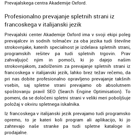
Prevajalskega centra Akademije Oxford.
Profesionalno prevajanje spletnih strani iz
francoskega v italijanski jezik
Prevajalski center Akademije Oxford ima v svoji ekipi poleg
prevajalcev in sodnih tolmačev za oba jezika tudi številne
strokovnjake, katerih specialnost je izdelava spletnih strani,
programskih rešitev pa tudi spletnih trgovin. Prav
zahvaljujoč njim in pomoči, ki jo dajejo našim
strokovnjakom, zadolženim za prevajanje spletnih strani iz
francoskega v italijanski jezik, lahko brez težav rečemo, da
pri nas dobite profesionalno opravljeno prevajanje takšnih
vsebin, saj spletne strani prevajamo ob absolutnem
spoštovanju pravil SEO (Search Engine Optimisation). To
pomeni, da se določeni spletni strani v veliki meri poboljšuje
položaj v okviru spletnega iskalnika.
Iz francoskega v italijanski jezik prevajamo tudi programsko
opremo, to je kateri koli program ali aplikacijo, ki jo
zahtevajo naše stranke pa tudi spletne kataloge in
prodajalne.