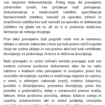
vse razpisne dokumentacije. Poleg tega, da prevajamo
zdravniške izvide, vas pričakuje tudi prevajanje:
dokumentacije o medicinskih izdelkih, specifikacije
farmacevtskih izdelkov, navodil za uporabo zdravil in
značilnosti izdelka kot tudi navodil za uporabo in deklaracije
izdelkov ne glede na to, ali so ti iz področja medicine,
farmacije ali nekega drugega.
Prav tako prevajamo tudi pogodb vseh vrst in namenov,
sklepe o razvezi zakonske zveze pa tudi pravni red Evropske
Unije ter sodne sklepe in vse pravne akte kot tudi certifikate,
dovoljenje za prebivanje, licence in delovna dovoljenja.
Naši prevajalci in sodni tolmači seveda prevajajo tudi vse
osebne oziroma poslovne dokumente, tako da na vašo
zahtevo v kratkem roku prevajamo in overjamo: potni list,
vozniško dovoljenje, izpiske iz matičnega registra (o rojstvu,
o smrti, o sklenjeni zakonski zvezi), osebno izkaznico,
potrdilo o državljanstvu, prometno dovoljenje, potni list,
potrdilo o prebivališču, sklep o ustanovitvi pravne osebe,
fakture, letna poslovna poročila, sklepe, bilance stanja in
uspeha, ustanovitveni akt in statut podjetja, revizijska