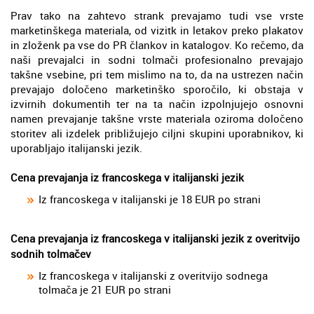
Prav tako na zahtevo strank prevajamo tudi vse vrste
marketinškega materiala, od vizitk in letakov preko plakatov
in zloženk pa vse do PR člankov in katalogov. Ko rečemo, da
naši prevajalci in sodni tolmači profesionalno prevajajo
takšne vsebine, pri tem mislimo na to, da na ustrezen način
prevajajo določeno marketinško sporočilo, ki obstaja v
izvirnih dokumentih ter na ta način izpolnjujejo osnovni
namen prevajanje takšne vrste materiala oziroma določeno
storitev ali izdelek približujejo ciljni skupini uporabnikov, ki
uporabljajo italijanski jezik.
Cena prevajanja iz francoskega v italijanski jezik
Iz francoskega v italijanski je 18 EUR po strani
Cena prevajanja iz francoskega v italijanski jezik z overitvijo
sodnih tolmačev
Iz francoskega v italijanski z overitvijo sodnega
tolmača je 21 EUR po strani