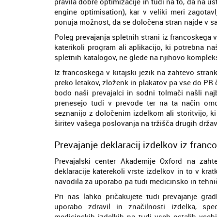
pravila dobre optimizacije in tudi na to, da na 
engine optimisation), kar v veliki meri zagota
ponuja možnost, da se določena stran najde v s
Poleg prevajanja spletnih strani iz francoskega
katerikoli program ali aplikacijo, ki potrebna 
spletnih katalogov, ne glede na njihovo komplek
Iz francoskega v kitajski jezik na zahtevo stran
preko letakov, zloženk in plakatov pa vse do PR
bodo naši prevajalci in sodni tolmači našli naj
prenesejo tudi v prevode ter na ta način omog
seznanijo z določenim izdelkom ali storitvijo, ki
širitev vašega poslovanja na tržišča drugih držav
Prevajanje deklaracij izdelkov iz franco
Prevajalski center Akademije Oxford na zahte
deklaracije katerekoli vrste izdelkov in to v kr
navodila za uporabo pa tudi medicinsko in tehn
Pri nas lahko pričakujete tudi prevajanje grad
uporabo zdravil in značilnosti izdelka, spe
medicinskih izdelkih pa tudi vseh ostalih vseb