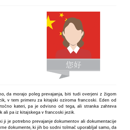
 da morajo poleg prevajanja, biti tudi overjeni z žigom
k, v tem primeru za kitajski oziroma francoski. Eden od
čno kateri, pa je odvisno od tega, ali stranka zahteva
k ali pa iz kitajskega v francoski jezik.
ki ji je potrebno prevajanje dokumentov ali dokumentacije
virne dokumente, ki jih bo sodni tolmač uporabljal samo, da