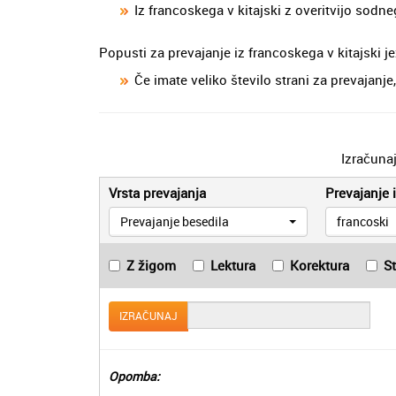
Iz francoskega v kitajski z overitvijo sodn
Popusti za prevajanje iz francoskega v kitajski je
Če imate veliko število strani za prevajan
Izračuna
Vrsta prevajanja
Prevajanje i
Prevajanje besedila
francoski
Z žigom
Lektura
Korektura
S
IZRAČUNAJ
Opomba: