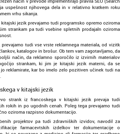
ustrezen način v prevode implementirajo pravila SEO (Search
vlja uspešnost njihovega dela in v relativno kratkem roku
amem vrhu sikanja.
 v kitajski jezik prevajamo tudi programsko opremo oziroma
našim strankam pa tudi vsebine spletnih prodajaln oziroma
snost.
k prevajamo tudi vse vrste reklamnega materiala, od vizitk
 člankov, katalogov in brošur. Ob tem vam zagotavljamo, da
boljši način, da reklamno sporočilo iz izvirnih materialov
očijo strankam, ki jim je kitajski jezik materni, da se
 jo reklamirate, kar bo imelo zelo pozitiven učinek tudi na
.
skega v kitajski jezik
vo strank iz francoskega v kitajski jezik prevaja tudi
atkih rokih in po ugodnih cenah. Poleg tega prevajamo tudi
ično oziroma razpisno dokumentacijo.
benih projektov pa tudi zdravniških izvidov, navodil za
cifikacije farmacevtskih izdelkov ter dokumentacije o
in, ki so povezane z medicino ali farmacijo ter gradbeno