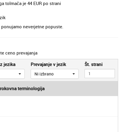
ega tolmača je 44 EUR po strani
zik
je, ponujamo neverjetne popuste.
jte ceno prevajanja
z jezika
Prevajanje v jezik
Št. strani
Ni izbrano
trokovna terminologija