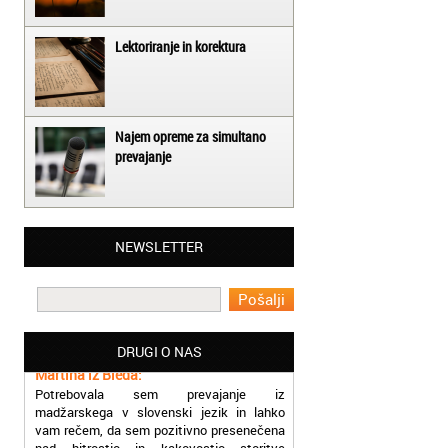
Lektoriranje in korektura
Najem opreme za simultano
prevajanje
Matjaž iz Ajdovščine:
NEWSLETTER
Lahko pohvalim vse zaposlene v Akademiji
Oxford, ker so resnično profesionalni in
prevajalske storitve opravljajo hitro in
učinkoviti.
Martina iz Bleda:
DRUGI O NAS
Potrebovala sem prevajanje iz
madžarskega v slovenski jezik in lahko
vam rečem, da sem pozitivno presenečena
nad hitrostjo in kakovostjo storitve
prevajalcev Akademije Oxford.