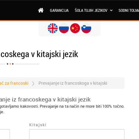
GARANCIJA
ŠOLA TUJIH JEZIKOV
SODNI TOLM
ncoskega v kitajski jezik
ač za francoski
Prevajanje iz francoskoga v kitajski
nje iz francoskega v kitajski jezik
agotavljamo kakovosti. Prevajanje na ta način ne more biti 100% točno.
je.
Kitajski