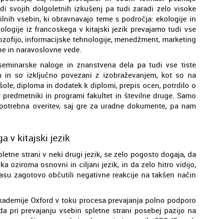
 svojih dolgoletnih izkušenj pa tudi zaradi zelo visoke
ilnih vsebin, ki obravnavajo teme s področja: ekologije in
hologije iz francoskega v kitajski jezik prevajamo tudi vse
filozofijo, informacijske tehnologije, menedžment, marketing
ne in naravoslovne vede.
eminarske naloge in znanstvena dela pa tudi vse tiste
m in so izključno povezani z izobraževanjem, kot so na
šole, diploma in dodatek k diplomi, prepis ocen, potrdilo o
er predmetniki in programi fakultet in številne druge. Samo
e potrebna overitev, saj gre za uradne dokumente, pa nam
a v kitajski jezik
letne strani v neki drugi jezik, se zelo pogosto dogaja, da
a oziroma osnovni in ciljani jezik, in da zelo hitro vidijo,
su zagotovo občutili negativne reakcije na takšen način
 Akademije Oxford v toku procesa prevajanja polno podporo
 da pri prevajanju vsebin spletne strani posebej pazijo na