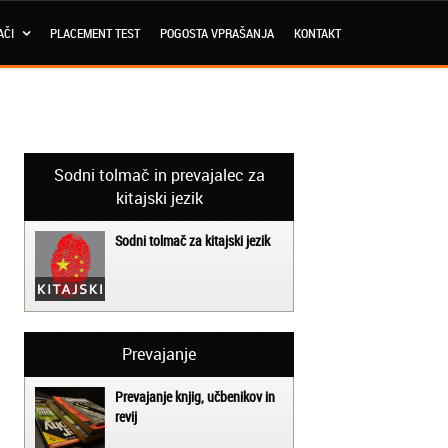
AČI
PLACEMENT TEST
POGOSTA VPRAŠANJA
KONTAKT
Sodni tolmač in prevajalec za
kitajski jezik
Sodni tolmač za kitajski jezik
Prevajanje
Prevajanje knjig, učbenikov in
revij