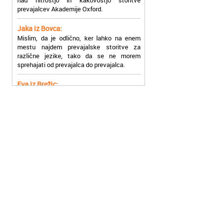
Jaka iz Bovca:
Mislim, da je odlično, ker lahko na enem
mestu najdem prevajalske storitve za
različne jezike, tako da se ne morem
sprehajati od prevajalca do prevajalca.
Eva iz Brežic:
Nujno sem potrebovala prevod v francoski
jezik, na spletu sem našla Oxford, jih
poklicala in v roku nekaj ur sem po
elektronski pošti prejela prevod. Resnično
so izjemni!
Zoran iz Velenja:
Uslužni, hitri in ljubeznivi, za njih imam
samo pohvalne besede!
Anja iz Višnje Gore:
Najboljše prevajalske storitve lahko najdete
prav v Akademiji Oxford! Vsaka čast!
Jure z Vrhnike:
Sodni tolmači iz Akademije Oxford so me