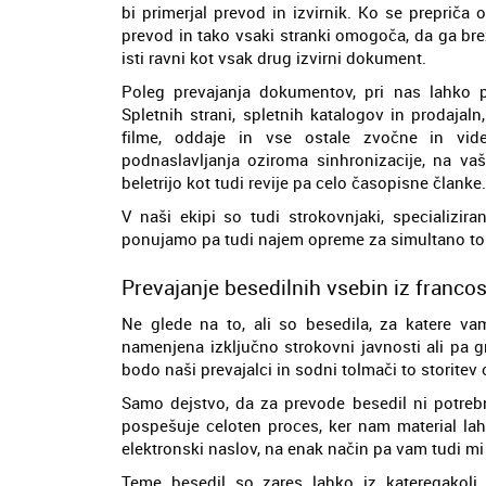
bi primerjal prevod in izvirnik. Ko se prepriča
prevod in tako vsaki stranki omogoča, da ga brez
isti ravni kot vsak drug izvirni dokument.
Poleg prevajanja dokumentov, pri nas lahko pr
Spletnih strani, spletnih katalogov in prodajaln,
filme, oddaje in vse ostale zvočne in vid
podnaslavljanja oziroma sinhronizacije, na va
beletrijo kot tudi revije pa celo časopisne članke.
V naši ekipi so tudi strokovnjaki, specializira
ponujamo pa tudi najem opreme za simultano tol
Prevajanje besedilnih vsebin iz francos
Ne glede na to, ali so besedila, za katere vam
namenjena izključno strokovni javnosti ali pa g
bodo naši prevajalci in sodni tolmači to storite
Samo dejstvo, da za prevode besedil ni potrebn
pospešuje celoten proces, ker nam material lah
elektronski naslov, na enak način pa vam tudi 
Teme besedil so zares lahko iz kateregakoli 