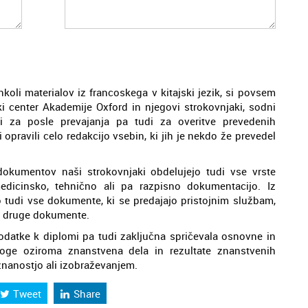
koli materialov iz francoskega v kitajski jezik, si povsem
ki center Akademije Oxford in njegovi strokovnjaki, sodni
udi za posle prevajanja pa tudi za overitve prevedenih
pravili celo redakcijo vsebin, ki jih je nekdo že prevedel
okumentov naši strokovnjaki obdelujejo tudi vse vrste
edicinsko, tehnično ali pa razpisno dokumentacijo. Iz
o tudi vse dokumente, ki se predajajo pristojnim službam,
lne druge dokumente.
datke k diplomi pa tudi zaključna spričevala osnovne in
loge oziroma znanstvena dela in rezultate znanstvenih
znanostjo ali izobraževanjem.
Tweet
Share