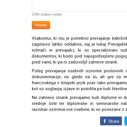
2000
znakov ostalo.
Prevedi
Vsakomur, ki mu je potrebno prevajanje kakršnih
zagotovo lahko oddahne, saj je tukaj Prevajals
tolmači in prevajalci, ki so specializirani t
dokumentov, ki bodo pod najugodnejšimi pogoji o
pred vami, ki pa ni zadovoljil zahteve strank.
Poleg prevajanja osebnih oziroma poslovnih d
dokumentacije, ne glede na to, ali gre za m
francoskega v kitajski jezik prav tako prevajam
kot so soglasja, izjave in potrdila pa tudi števi
Na zahtevo strank prevajamo tudi diplome in do
srednje šole ter diplomske in seminarske na
raziskav oziroma vse vsebine, ki so povezane z 
Share