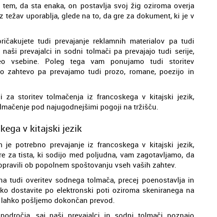
 o tem, da sta enaka, on postavlja svoj žig oziroma overja
 težav uporablja, glede na to, da gre za dokument, ki je v
ičakujete tudi prevajanje reklamnih materialov pa tudi
 naši prevajalci in sodni tolmači pa prevajajo tudi serije,
eo vsebine. Poleg tega vam ponujamo tudi storitev
šo zahtevo pa prevajamo tudi prozo, romane, poezijo in
ni za storitev tolmačenja iz francoskega v kitajski jezik,
mačenje pod najugodnejšimi pogoji na tržišču.
kega v kitajski jezik
 je potrebno prevajanje iz francoskega v kitajski jezik,
re za tista, ki sodijo med poljudna, vam zagotavljamo, da
v opravili ob popolnem spoštovanju vseh vaših zahtev.
a tudi overitev sodnega tolmača, precej poenostavlja in
ko dostavite po elektronski poti oziroma skeniranega na
mi lahko pošljemo dokončan prevod.
področja, saj naši prevajalci in sodni tolmači poznajo