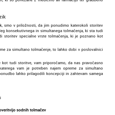
zik
k, smo v priložnosti, da jim ponudimo katerokoli storitev
oleg konsekutivnega in simultanega tolmačenja, ki sta tudi
 storitev specialne vrste tolmačenja, ki je poznano kot
me za simultano tolmačenje, to lahko dobi v poslovalnici
 kot tudi storitve, vam priporočamo, da nas pravočasno
 katerega vam je potreben najem opreme za simultano
 ponudbo lahko prilagodili koncepciji in zahtevam samega
i
 overitvijo sodnih tolmačev