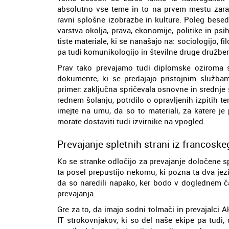
absolutno vse teme in to na prvem mestu zaradi
ravni splošne izobrazbe in kulture. Poleg besed
varstva okolja, prava, ekonomije, politike in psi
tiste materiale, ki se nanašajo na: sociologijo, 
pa tudi komunikologijo in številne druge družbe
Prav tako prevajamo tudi diplomske oziroma s
dokumente, ki se predajajo pristojnim služba
primer: zaključna spričevala osnovne in srednje 
rednem šolanju, potrdilo o opravljenih izpitih t
imejte na umu, da so to materiali, za katere j
morate dostaviti tudi izvirnike na vpogled.
Prevajanje spletnih strani iz francoskeg
Ko se stranke odločijo za prevajanje določene sp
ta posel prepustijo nekomu, ki pozna ta dva jezik
da so naredili napako, ker bodo v doglednem ča
prevajanja.
Gre za to, da imajo sodni tolmači in prevajalci
IT strokovnjakov, ki so del naše ekipe pa tudi,