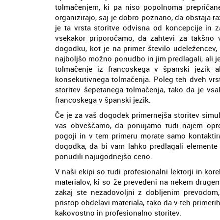
tolmačenjem, ki pa niso popolnoma prepričane,
organizirajo, saj je dobro poznano, da obstaja 
je ta vrsta storitve odvisna od koncepcije in
vsekakor priporočamo, da zahtevi za takšno 
dogodku, kot je na primer število udeležencev, 
najboljšo možno ponudbo in jim predlagali, ali j
tolmačenje iz francoskega v španski jezik al
konsekutivnega tolmačenja. Poleg teh dveh vrst 
storitev šepetanega tolmačenja, tako da je vsa
francoskega v španski jezik.
Če je za vaš dogodek primernejša storitev simu
vas obveščamo, da ponujamo tudi najem opre
pogoji in v tem primeru morate samo kontaktira
dogodka, da bi vam lahko predlagali elemente
ponudili najugodnejšo ceno.
V naši ekipi so tudi profesionalni lektorji in kore
materialov, ki so že prevedeni na nekem drugem
zakaj ste nezadovoljni z dobljenim prevodom, s
pristop obdelavi materiala, tako da v teh prime
kakovostno in profesionalno storitev.