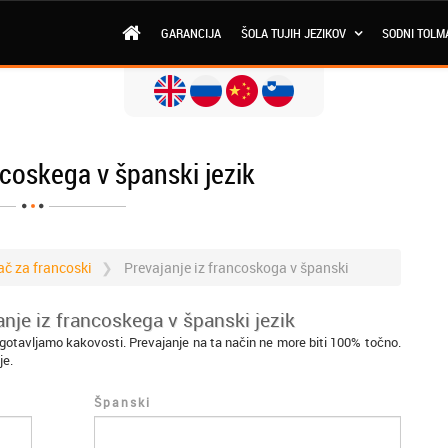
GARANCIJA
ŠOLA TUJIH JEZIKOV
SODNI TOLM
ncoskega v španski jezik
ač za francoski
Prevajanje iz francoskoga v španski
nje iz francoskega v španski jezik
agotavljamo kakovosti. Prevajanje na ta način ne more biti 100% točno.
je.
Španski