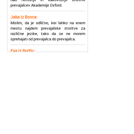
Jaka iz Bovca:
Mislim, da je odlično, ker lahko na enem
mestu najdem prevajalske storitve za
različne jezike, tako da se ne morem
sprehajati od prevajalca do prevajalca.
Eva iz Brežic:
Nujno sem potrebovala prevod v francoski
jezik, na spletu sem našla Oxford, jih
poklicala in v roku nekaj ur sem po
elektronski pošti prejela prevod. Resnično
so izjemni!
Zoran iz Velenja:
Uslužni, hitri in ljubeznivi, za njih imam
samo pohvalne besede!
Anja iz Višnje Gore:
Najboljše prevajalske storitve lahko najdete
prav v Akademiji Oxford! Vsaka čast!
Jure z Vrhnike:
Sodni tolmači iz Akademije Oxford so me