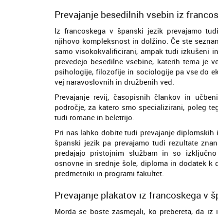
Prevajanje besedilnih vsebin iz franco
Iz francoskega v španski jezik prevajamo tudi
njihovo kompleksnost in dolžino. Če ste seznanj
samo visokokvalificirani, ampak tudi izkušeni 
prevedejo besedilne vsebine, katerih tema je v
psihologije, filozofije in sociologije pa vse do
vej naravoslovnih in družbenih ved.
Prevajanje revij, časopisnih člankov in učben
področje, za katero smo specializirani, poleg t
tudi romane in beletrijo.
Pri nas lahko dobite tudi prevajanje diplomskih 
španski jezik pa prevajamo tudi rezultate znan
predajajo pristojnim službam in so izključno
osnovne in srednje šole, diploma in dodatek k d
predmetniki in programi fakultet.
Prevajanje plakatov iz francoskega v š
Morda se boste zasmejali, ko prebereta, da iz 