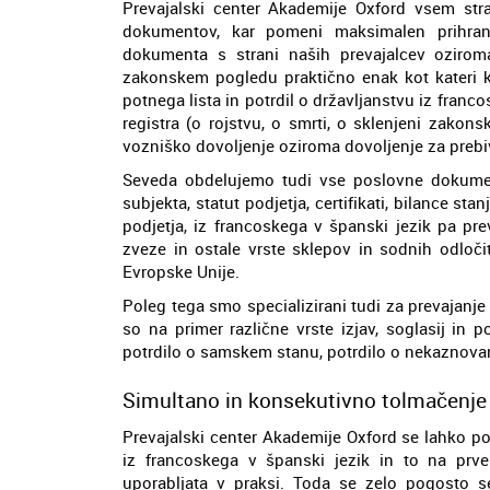
Prevajalski center Akademije Oxford vsem str
dokumentov, kar pomeni maksimalen prihran
dokumenta s strani naših prevajalcev oziro
zakonskem pogledu praktično enak kot kateri ko
potnega lista in potrdil o državljanstvu iz franc
registra (o rojstvu, o smrti, o sklenjeni zakons
vozniško dovoljenje oziroma dovoljenje za prebiv
Seveda obdelujemo tudi vse poslovne dokument
subjekta, statut podjetja, certifikati, bilance sta
podjetja, iz francoskega v španski jezik pa pr
zveze in ostale vrste sklepov in sodnih odloči
Evropske Unije.
Poleg tega smo specializirani tudi za prevajanj
so na primer različne vrste izjav, soglasij in po
potrdilo o samskem stanu, potrdilo o nekaznovano
Simultano in konsekutivno tolmačenje 
Prevajalski center Akademije Oxford se lahko po
iz francoskega v španski jezik in to na prv
uporabljata v praksi. Toda se zelo pogosto 