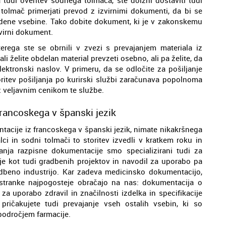
tolmač primerjati prevod z izvirnimi dokumenti, da bi se
evedene vsebine. Tako dobite dokument, ki je v zakonskemu
virni dokument.
erega ste se obrnili v zvezi s prevajanjem materiala iz
li želite obdelan material prevzeti osebno, ali pa želite, da
tronski naslov. V primeru, da se odločite za pošiljanje
ritev pošiljanja po kurirski službi zaračunava popolnoma
 z veljavnim cenikom te službe.
francoskega v španski jezik
tacije iz francoskega v španski jezik, nimate nikakršnega
lci in sodni tolmači to storitev izvedli v kratkem roku in
anja razpisne dokumentacije smo specializirani tudi za
e kot tudi gradbenih projektov in navodil za uporabo pa
adbeno industrijo. Kar zadeva medicinsko dokumentacijo,
stranke najpogosteje obračajo na nas: dokumentacija o
 za uporabo zdravil in značilnosti izdelka in specifikacije
pričakujete tudi prevajanje vseh ostalih vsebin, ki so
področjem farmacije.