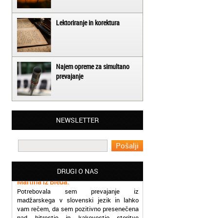
Lektoriranje in korektura
Najem opreme za simultano
prevajanje
Matjaž iz Ajdovščine:
NEWSLETTER
Lahko pohvalim vse zaposlene v Akademiji
Oxford, ker so resnično profesionalni in
prevajalske storitve opravljajo hitro in
učinkoviti.
Martina iz Bleda:
DRUGI O NAS
Potrebovala sem prevajanje iz
madžarskega v slovenski jezik in lahko
vam rečem, da sem pozitivno presenečena
nad hitrostjo in kakovostjo storitve
prevajalcev Akademije Oxford.