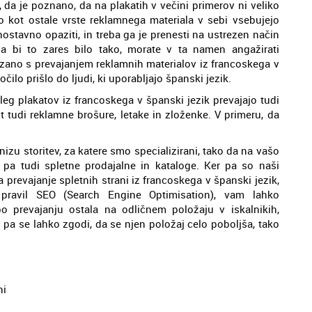
, da je poznano, da na plakatih v večini primerov ni veliko
ko kot ostale vrste reklamnega materiala v sebi vsebujejo
nostavno opaziti, in treba ga je prenesti na ustrezen način
da bi to zares bilo tako, morate v ta namen angažirati
ezano s prevajanjem reklamnih materialov iz francoskega v
čilo prišlo do ljudi, ki uporabljajo španski jezik.
leg plakatov iz francoskega v španski jezik prevajajo tudi
ot tudi reklamne brošure, letake in zloženke. V primeru, da
nizu storitev, za katere smo specializirani, tako da na vašo
 pa tudi spletne prodajalne in kataloge. Ker pa so naši
a prevajanje spletnih strani iz francoskega v španski jezik,
ravil SEO (Search Engine Optimisation), vam lahko
o prevajanju ostala na odličnem položaju v iskalnikih,
 pa se lahko zgodi, da se njen položaj celo poboljša, tako
ni