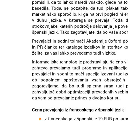
pomislili, da to lahko naredi vsakdo, glede na to
besedila. Toda, ne pozabite, da tudi plakati ta
marketinško sporočilo, ki ga na prvi pogled ni e
v duhu jezika, v katerega se prevaja. Toda, 
strokovnjake, katerih področje delovanja je pov
španski jezik. Tako zagotavljate, da bo vaše sporo
Prevajalci in sodni tolmači Akademije Oxford po
in PR članke ter kataloge izdelkov in storitev k
želite, za vas lahko prevedemo tudi vizitke.
Informacijske tehnologije predstavljaju še eno v 
zahtevo prevajamo tudi programe in aplikacije
prevajalci in sodni tolmači specijalizovani tudi z
ob popolnem spoštovanju vseh obstoječih p
zagotavljamo, da bo tudi spletna stran tudi p
zahvaljujoč dobri optimizaciji prevedenih vsebin
da vam bo prevajanje prineslo dvojno korist.
Cena prevajanja iz francoskega v španski jezik
Iz francoskega v španski je 19 EUR po stra