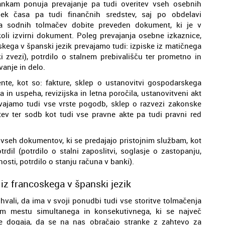
ankam ponuja prevajanje pa tudi overitev vseh osebnih
ek časa pa tudi finančnih sredstev, saj po obdelavi
ma sodnih tolmačev dobite preveden dokument, ki je v
li izvirni dokument. Poleg prevajanja osebne izkaznice,
oskega v španski jezik prevajamo tudi: izpiske iz matičnega
ki zvezi), potrdilo o stalnem prebivališču ter prometno in
anje in delo.
e, kot so: fakture, sklep o ustanovitvi gospodarskega
nja in uspeha, revizijska in letna poročila, ustanovitveni akt
evajamo tudi vse vrste pogodb, sklep o razvezi zakonske
tev ter sodb kot tudi vse pravne akte pa tudi pravni red
e vseh dokumentov, ki se predajajo pristojnim službam, kot
trdil (potrdilo o stalni zaposlitvi, soglasje o zastopanju,
sti, potrdilo o stanju računa v banki).
iz francoskega v španski jezik
hvali, da ima v svoji ponudbi tudi vse storitve tolmačenja
em mestu simultanega in konsekutivnega, ki se največ
se dogaja, da se na nas obračajo stranke z zahtevo za