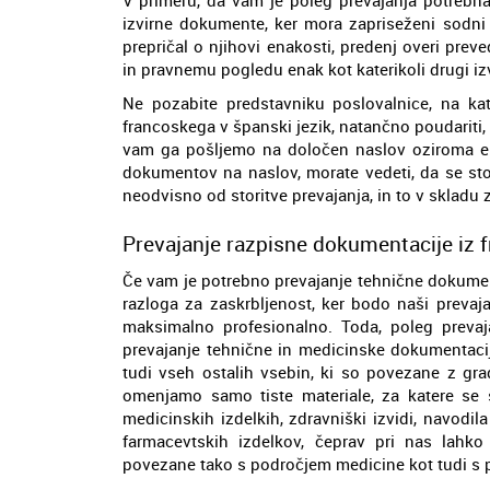
izvirne dokumente, ker mora zapriseženi sodni 
prepričal o njihovi enakosti, predenj overi pr
in pravnemu pogledu enak kot katerikoli drugi iz
Ne pozabite predstavniku poslovalnice, na kat
francoskega v španski jezik, natančno poudariti, a
vam ga pošljemo na določen naslov oziroma elek
dokumentov na naslov, morate vedeti, da se sto
neodvisno od storitve prevajanja, in to v skladu
Prevajanje razpisne dokumentacije iz 
Če vam je potrebno prevajanje tehnične dokumen
razloga za zaskrbljenost, ker bodo naši prevaja
maksimalno profesionalno. Toda, poleg prevaj
prevajanje tehnične in medicinske dokumentacij
tudi vseh ostalih vsebin, ki so povezane z gr
omenjamo samo tiste materiale, za katere se 
medicinskih izdelkih, zdravniški izvidi, navodila
farmacevtskih izdelkov, čeprav pri nas lahko 
povezane tako s področjem medicine kot tudi s 