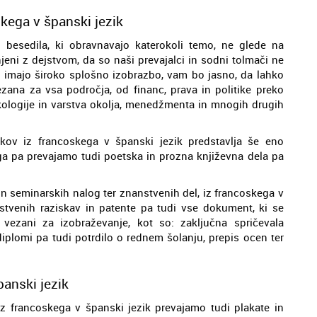
skega v španski jezik
 besedila, ki obravnavajo katerokoli temo, ne glede na
eni z dejstvom, da so naši prevajalci in sodni tolmači ne
in imajo široko splošno izobrazbo, vam bo jasno, da lahko
ezana za vsa področja, od financ, prava in politike preko
 ekologije in varstva okolja, menedžmenta in mnogih drugih
ikov iz francoskega v španski jezik predstavlja še eno
ega pa prevajamo tudi poetska in prozna književna dela pa
in seminarskih nalog ter znanstvenih del, iz francoskega v
stvenih raziskav in patente pa tudi vse dokument, ki se
 vezani za izobraževanje, kot so: zaključna spričevala
iplomi pa tudi potrdilo o rednem šolanju, prepis ocen ter
panski jezik
iz francoskega v španski jezik prevajamo tudi plakate in