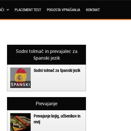
AČI
PLACEMENT TEST
POGOSTA VPRAŠANJA
KONTAKT
Sodni tolmač in prevajalec za
španski jezik
Sodni tolmač za španski jezik
Prevajanje
Prevajanje knjig, učbenikov in
revij