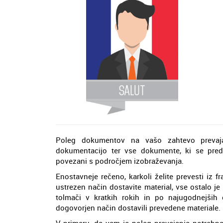
Poleg dokumentov na vašo zahtevo prevaja
dokumentacijo ter vse dokumente, ki se preda
povezani s področjem izobraževanja.
Enostavneje rečeno, karkoli želite prevesti iz 
ustrezen način dostavite material, vse ostalo je
tolmači v kratkih rokih in po najugodnejših 
dogovorjen način dostavili prevedene materiale.
V primeru, da vam je poleg prevajanja potrebna