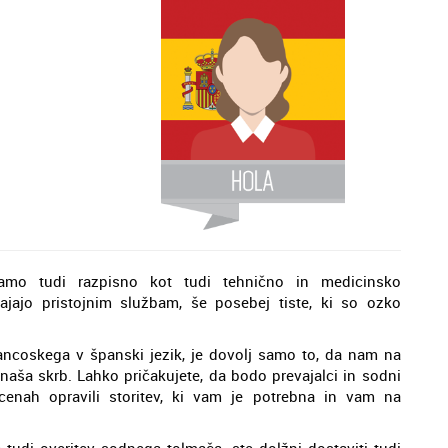
mo tudi razpisno kot tudi tehnično in medicinsko
jajo pristojnim službam, še posebej tiste, ki so ozko
francoskega v španski jezik, je dovolj samo to, da nam na
 naša skrb. Lahko pričakujete, da bodo prevajalci in sodni
cenah opravili storitev, ki vam je potrebna in vam na
 tudi overitev sodnega tolmača, ste dolžni dostaviti tudi