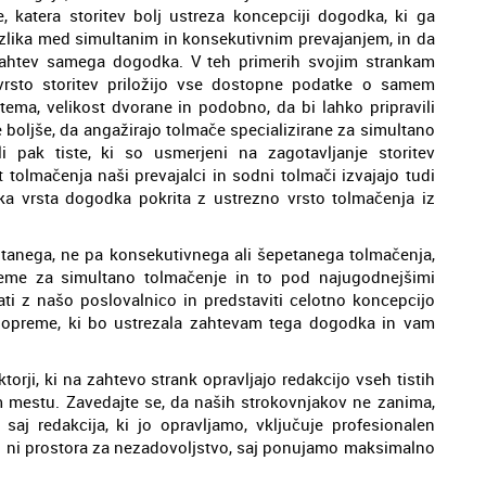
 katera storitev bolj ustreza koncepciji dogodka, ki ga
razlika med simultanim in konsekutivnim prevajanjem, in da
 zahtev samega dogodka. V teh primerih svojim strankam
vrsto storitev priložijo vse dostopne podatke o samem
tema, velikost dvorane in podobno, da bi lahko pripravili
e boljše, da angažirajo tolmače specializirane za simultano
i pak tiste, ki so usmerjeni na zagotavljanje storitev
tolmačenja naši prevajalci in sodni tolmači izvajajo tudi
ka vrsta dogodka pokrita z ustrezno vrsto tolmačenja iz
ltanega, ne pa konsekutivnega ali šepetanega tolmačenja,
me za simultano tolmačenje in to pod najugodnejšimi
ti z našo poslovalnico in predstaviti celotno koncepcijo
 opreme, ki bo ustrezala zahtevam tega dogodka in vam
ktorji, ki na zahtevo strank opravljajo redakcijo vseh tistih
 mestu. Zavedajte se, da naših strokovnjakov ne zanima,
aj redakcija, ki jo opravljamo, vključuje profesionalen
rih ni prostora za nezadovoljstvo, saj ponujamo maksimalno