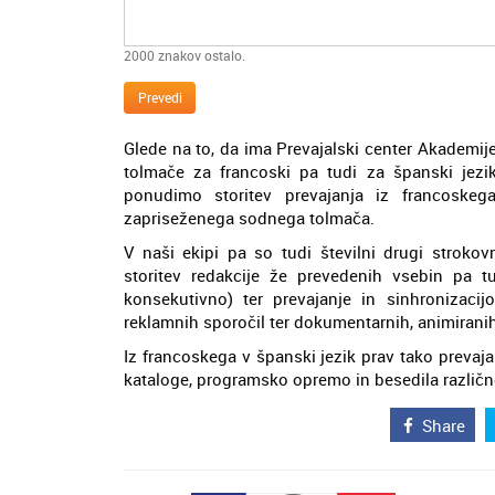
2000
znakov ostalo.
Prevedi
Glede na to, da ima Prevajalski center Akademij
tolmače za francoski pa tudi za španski jezi
ponudimo storitev prevajanja iz francoskega
zapriseženega sodnega tolmača.
V naši ekipi pa so tudi številni drugi stroko
storitev redakcije že prevedenih vsebin pa tu
konsekutivno) ter prevajanje in sinhronizaci
reklamnih sporočil ter dokumentarnih, animiranih i
Iz francoskega v španski jezik prav tako prevaja
kataloge, programsko opremo in besedila različn
Share