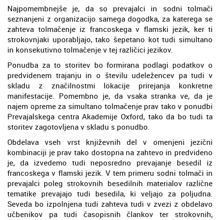
Najpomembnejše je, da so prevajalci in sodni tolmači
seznanjeni z organizacijo samega dogodka, za katerega se
zahteva tolmačenje iz francoskega v flamski jezik, ker ti
strokovnjaki uporabljajo, tako šepetano kot tudi simultano
in konsekutivno tolmačenje v tej različici jezikov.
Ponudba za to storitev bo formirana podlagi podatkov o
predvidenem trajanju in o številu udeležencev pa tudi v
skladu z značilnostmi lokacije prirejanja konkretne
manifestacije. Pomembno je, da vsaka stranka ve, da je
najem opreme za simultano tolmačenje prav tako v ponudbi
Prevajalskega centra Akademije Oxford, tako da bo tudi ta
storitev zagotovljena v skladu s ponudbo.
Obdelava vseh vrst književnih del v omenjeni jezični
kombinaciji je prav tako dostopna na zahtevo in predvideno
je, da izvedemo tudi neposredno prevajanje besedil iz
francoskega v flamski jezik. V tem primeru sodni tolmači in
prevajalci poleg strokovnih besedilnih materialov različne
tematike prevajajo tudi besedila, ki veljajo za poljudna.
Seveda bo izpolnjena tudi zahteva tudi v zvezi z obdelavo
učbenikov pa tudi časopisnih člankov ter strokovnih,