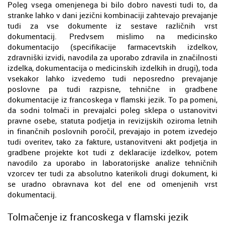
Poleg vsega omenjenega bi bilo dobro navesti tudi to, da
stranke lahko v dani jezični kombinaciji zahtevajo prevajanje
tudi za vse dokumente iz sestave različnih vrst
dokumentacij. Predvsem mislimo na medicinsko
dokumentacijo (specifikacije farmacevtskih izdelkov,
zdravniški izvidi, navodila za uporabo zdravila in značilnosti
izdelka, dokumentacija o medicinskih izdelkih in drugi), toda
vsekakor lahko izvedemo tudi neposredno prevajanje
poslovne pa tudi razpisne, tehnične in gradbene
dokumentacije iz francoskega v flamski jezik. To pa pomeni,
da sodni tolmači in prevajalci poleg sklepa o ustanovitvi
pravne osebe, statuta podjetja in revizijskih oziroma letnih
in finančnih poslovnih poročil, prevajajo in potem izvedejo
tudi overitev, tako za fakture, ustanovitveni akt podjetja in
gradbene projekte kot tudi z deklaracije izdelkov, potem
navodilo za uporabo in laboratorijske analize tehničnih
vzorcev ter tudi za absolutno katerikoli drugi dokument, ki
se uradno obravnava kot del ene od omenjenih vrst
dokumentacij.
Tolmačenje iz francoskega v flamski jezik