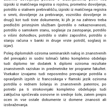
izpiski iz matičnega registra o rojstvu, prometno dovoljenje,
potrdilo o stalnem prebivališču, izpiski iz matičnega registra
o smrti, dovoljenje za prebivanje, vozniško dovoljenje in
drugi) kot tudi tiste dokumente, ki jih je na zahtevo treba
predložiti pristojnim službam (potrdilo o nekaznovanosti,
potrdilo o samskem stanu, soglasje za zastopanje, potrdilo
o višini dohodkov, potrdilo o stalni zaposlitvi, potrdilo o
stanju računa v banki in druge vrste potrdil, soglasij in
izjav).
Poleg diplomskih oziroma seminarskih nalog in znanstvenih
del prevajalci in sodni tolmači lahko kompletno obdelajo
tudi diplomo ter dodatek k diplomi oziroma rezultate
znanstvenih raziskav in predmetnike ter programe fakultet.
Vsekakor izvajamo tudi neposredno prevajanje potrdila o
opravljenih izpitih iz francoskega v flamski jezik oziroma
potrdila o rednem šolanju in znanstvenih patentov, po
potrebi pa ti strokovnjaki kompletno obdelujejo tudi
zaključna spričevala osnovne in srednje šole, zatem prepis
ocen in vse ostale dokumente iz domene znanosti ali
izobraževanja.