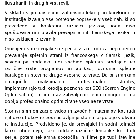
ilustriranih in drugih vrst revij.
V skladu s postavljenimi zahtevami lektorji in korektorji te
institucije izvajajo vse potrebne popravke v vsebinah, ki so
prevedene v konkretni različici jezikov, toda niso
spoštovana niti pravila prevajanja niti flamskega jezika in
niso usklajeni z izvirniki.
Omenjeni strokovnjaki so specializirani tudi za neposredno
prevajanje spletnih strani iz francoskega v flamski jezik,
seveda pa obdelajo tudi vsebino spletnih prodajaln ter
različne vrste programov in aplikacij oziroma spletne
kataloge in številne druge vsebine te vrste. Da bi strankam
omogočili maksimalno profesionalno storitev,
implementirajo tudi orodja, poznana kot SEO (Search Engine
Optimisation) in jim prav zahvaljujoč temu omogočijo, da
dobijo profesionalno optimizirane vsebine te vrste.
Storitvi sinhronizacije video in zvočnih materialov kot tudi
njihovo strokovno podnaslavljanje sta na razpolago v okviru
te institucije. Predvideno je, da prevajalci in sodni tolmači
lahko obdelujejo, tako oddaje različne tematike kot tudi
serije, potem reklamna sporočila in filme pa tudi številne