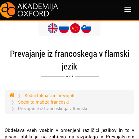
MENI
Prevajanje iz francoskega v flamski
jezik
Sodni tolmači in prevajalci
Sodni tolmač za francoski
Prevajanje iz francoskoga v flamski
Obdelava vseh vsebin v omenjeni različici jezikov in to v
pisani obliki je na zahtevo na razpolago v Prevajalskem