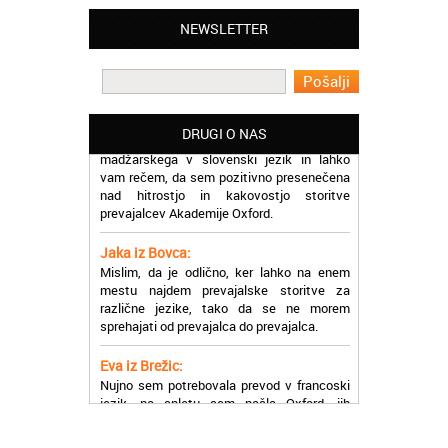
Lahko pohvalim vse zaposlene v Akademiji
Oxford, ker so resnično profesionalni in
NEWSLETTER
prevajalske storitve opravljajo hitro in
učinkoviti.
Martina iz Bleda:
Potrebovala sem prevajanje iz
madžarskega v slovenski jezik in lahko
DRUGI O NAS
vam rečem, da sem pozitivno presenečena
nad hitrostjo in kakovostjo storitve
prevajalcev Akademije Oxford.
Jaka iz Bovca:
Mislim, da je odlično, ker lahko na enem
mestu najdem prevajalske storitve za
različne jezike, tako da se ne morem
sprehajati od prevajalca do prevajalca.
Eva iz Brežic:
Nujno sem potrebovala prevod v francoski
jezik, na spletu sem našla Oxford, jih
poklicala in v roku nekaj ur sem po
elektronski pošti prejela prevod. Resnično
so izjemni!