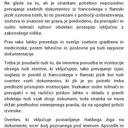
Ne glede na to, ali je strankam potrebno neposredno
prevajanje osebnih dokumentov iz francoskega v flamski
jezik oziroma tistih, ki so povezani s področji izobraževanja,
sodstva in znanosti ter prava, je predvideno, da prevajalci in
sodni tolmači njihovi obdelavi pristopijo izključno z
zakonskega vidika.
Prav tako lahko prevedejo in overijo vsebino gradbene in
medicinske, potem tehnične in poslovne pa tudi razpisne
dokumentacije.
Treba je poudariti tudi to, da trenutna ponudba te institucije
obsega tudi storitve, ki vključujejo, tako prevajanje izjav,
soglasij in potrdil iz francoskega v flamski jezik kot tudi
overitev vseh dokumentov, ki jih je po potrebi treba
predložiti pristojnim institucijam. Vsekakor sodni tolmači in
prevajalci v tej različici jezikov lahko v skladu s pravili
obdelajo tudi vsak drugi dokument, toda stranka se mora
držati predhodno omenjenega pravila, da na vpogled priloži
izvirnike.
Overitev, ki vključuje postavljanje Haškega žiga na
dokumente, sicer bolj poznanega pod imenom Apostille ni