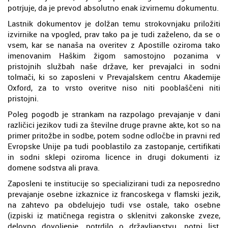
potrjuje, da je prevod absolutno enak izvirnemu dokumentu.
Lastnik dokumentov je dolžan temu strokovnjaku priložiti
izvirnike na vpogled, prav tako pa je tudi zaželeno, da se o
vsem, kar se nanaša na overitev z Apostille oziroma tako
imenovanim Haškim žigom samostojno pozanima v
pristojnih službah naše države, ker prevajalci in sodni
tolmači, ki so zaposleni v Prevajalskem centru Akademije
Oxford, za to vrsto overitve niso niti pooblaščeni niti
pristojni.
Poleg pogodb je strankam na razpolago prevajanje v dani
različici jezikov tudi za številne druge pravne akte, kot so na
primer pritožbe in sodbe, potem sodne odločbe in pravni red
Evropske Unije pa tudi pooblastilo za zastopanje, certifikati
in sodni sklepi oziroma licence in drugi dokumenti iz
domene sodstva ali prava.
Zaposleni te institucije so specializirani tudi za neposredno
prevajanje osebne izkaznice iz francoskega v flamski jezik,
na zahtevo pa obdelujejo tudi vse ostale, tako osebne
(izpiski iz matičnega registra o sklenitvi zakonske zveze,
delovno dovoljenje, potrdilo o državljanstvu, potni list,