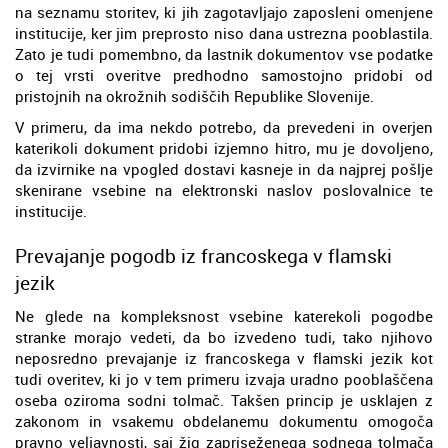
na seznamu storitev, ki jih zagotavljajo zaposleni omenjene
institucije, ker jim preprosto niso dana ustrezna pooblastila.
Zato je tudi pomembno, da lastnik dokumentov vse podatke
o tej vrsti overitve predhodno samostojno pridobi od
pristojnih na okrožnih sodiščih Republike Slovenije.
V primeru, da ima nekdo potrebo, da prevedeni in overjen
katerikoli dokument pridobi izjemno hitro, mu je dovoljeno,
da izvirnike na vpogled dostavi kasneje in da najprej pošlje
skenirane vsebine na elektronski naslov poslovalnice te
institucije.
Prevajanje pogodb iz francoskega v flamski
jezik
Ne glede na kompleksnost vsebine katerekoli pogodbe
stranke morajo vedeti, da bo izvedeno tudi, tako njihovo
neposredno prevajanje iz francoskega v flamski jezik kot
tudi overitev, ki jo v tem primeru izvaja uradno pooblaščena
oseba oziroma sodni tolmač. Takšen princip je usklajen z
zakonom in vsakemu obdelanemu dokumentu omogoča
pravno veljavnosti, saj žig zapriseženega sodnega tolmača