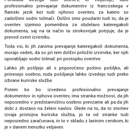
profesionalno prevajanje dokumentov iz francoskega v
flamski jezik kot tudi njihovo overitev, za katero so
zadolženi sodni tolmači. Dolžni smo poudariti tudi to, da je
overitev izjemno pomembna za obdelavo kateregakoli
dokumenta, saj na ta način ta strokovnjak potrjuje, da je
prevod zvest izvirniku.
Toda vsi, ki jih zanima prevajanje kateregakoli dokumenta,
morajo vedeti, da so pri tem dolžni priložiti izvirnike, ker njih
uporabljajo sodni tolmač pri postopku overitve.
Lahko jih pošljejo ali s priporočeno poštno pošiljko, ali
prinesejo osebno, toda pošiljanje lahko izvedejo tudi preko
izbrane kurirske službe.
Potem ko bo izvedeno profesionalno prevajanje
dokumentov in njihova overitev, ima stranka možnost, da jih
neposredno v predstavništvu osebno prevzame ali pa da jih
dobi z dostavo na želeni naslov. Glede na to, da to storitev
izvaja pristojna kurirska služba, jo ta od stranke tudi
neposredno zaračunava, in to v skladu z lastnim cenikom, ki
je v danem trenutku veljaven.