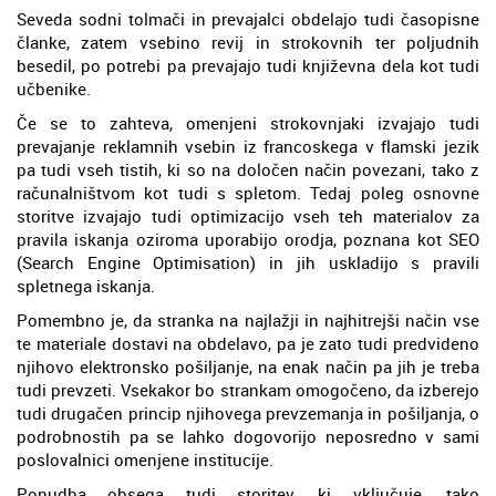
Seveda sodni tolmači in prevajalci obdelajo tudi časopisne
članke, zatem vsebino revij in strokovnih ter poljudnih
besedil, po potrebi pa prevajajo tudi književna dela kot tudi
učbenike.
Če se to zahteva, omenjeni strokovnjaki izvajajo tudi
prevajanje reklamnih vsebin iz francoskega v flamski jezik
pa tudi vseh tistih, ki so na določen način povezani, tako z
računalništvom kot tudi s spletom. Tedaj poleg osnovne
storitve izvajajo tudi optimizacijo vseh teh materialov za
pravila iskanja oziroma uporabijo orodja, poznana kot SEO
(Search Engine Optimisation) in jih uskladijo s pravili
spletnega iskanja.
Pomembno je, da stranka na najlažji in najhitrejši način vse
te materiale dostavi na obdelavo, pa je zato tudi predvideno
njihovo elektronsko pošiljanje, na enak način pa jih je treba
tudi prevzeti. Vsekakor bo strankam omogočeno, da izberejo
tudi drugačen princip njihovega prevzemanja in pošiljanja, o
podrobnostih pa se lahko dogovorijo neposredno v sami
poslovalnici omenjene institucije.
Ponudba obsega tudi storitev, ki vključuje, tako