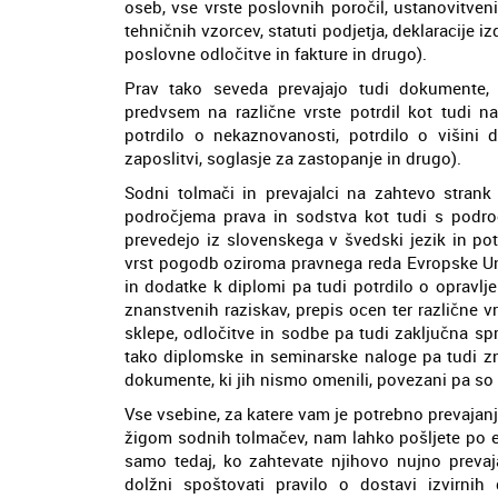
oseb, vse vrste poslovnih poročil, ustanovitveni
tehničnih vzorcev, statuti podjetja, deklaracije i
poslovne odločitve in fakture in drugo).
Prav tako seveda prevajajo tudi dokumente, k
predvsem na različne vrste potrdil kot tudi na
potrdilo o nekaznovanosti, potrdilo o višini 
zaposlitvi, soglasje za zastopanje in drugo).
Sodni tolmači in prevajalci na zahtevo strank
področjema prava in sodstva kot tudi s področ
prevedejo iz slovenskega v švedski jezik in po
vrst pogodb oziroma pravnega reda Evropske Uni
in dodatke k diplomi pa tudi potrdilo o opravlje
znanstvenih raziskav, prepis ocen ter različne vr
sklepe, odločitve in sodbe pa tudi zaključna spr
tako diplomske in seminarske naloge pa tudi z
dokumente, ki jih nismo omenili, povezani pa so
Vse vsebine, za katere vam je potrebno prevajanj
žigom sodnih tolmačev, nam lahko pošljete po e
samo tedaj, ko zahtevate njihovo nujno prevaja
dolžni spoštovati pravilo o dostavi izvirn