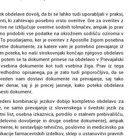
 obdelave dovolj, da bi se lahko tudi uporabljali v praksi,
ti, ki zahtevajo posebno vrsto overitve. Gre za overitev z
itve ne izključuje overitve sodnih tolmačev, ampak jo prav
no pridobiti vse podatke na okrožnem sodišču oziroma v
. To poudarjamo, ker je overitev z Apostille žigom posebna
etne dokumente, za katere vam je potrebno prevajanje iz
gom poteka, ko naši strokovnjaki končajo njegovo obdelavo
in potem se ta dokument prinese na obdelavo v Prevajalski
o vsebina dokumente kot tudi vsebina žiga. Prav iz tega
redhodno opisanega, pa je zato tudi priporočljivo, da se
preden nam dostavi dokumente na prevajanje, saj tako
r denar, saj ji je precej jasneje, kako poteka obdelava
nesti dokument.
vedeni kombinaciji jezikov dobijo kompletno obdelavo za
e, ne samo prevajanje iz slovenskega v švedski jezik za
i list, osebna izkaznica, potrdilo o stalnem prebivališču,
, delovno dovoljenje in druge osebne dokumente), ampak
mente, ki sestavljajo tehnično, poslovno in medicinsko pa
kacije farmacevtskih izdelkov, sklep o ustanovitvi pravnih