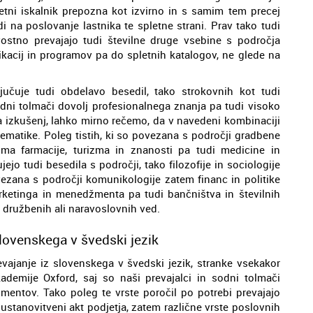
letni iskalnik prepozna kot izvirno in s samim tem precej
di na poslovanje lastnika te spletne strani. Prav tako tudi
ostno prevajajo tudi številne druge vsebine s področja
likacij in programov pa do spletnih katalogov, ne glede na
jučuje tudi obdelavo besedil, tako strokovnih kot tudi
sodni tolmači dovolj profesionalnega znanja pa tudi visoko
a izkušenj, lahko mirno rečemo, da v navedeni kombinaciji
tematike. Poleg tistih, ki so povezana s področji gradbene
roma farmacije, turizma in znanosti pa tudi medicine in
ejo tudi besedila s področji, tako filozofije in sociologije
ovezana s področji komunikologije zatem financ in politike
rketinga in menedžmenta pa tudi bančništva in številnih
 družbenih ali naravoslovnih ved.
slovenskega v švedski jezik
evajanje iz slovenskega v švedski jezik, stranke vsekakor
ademije Oxford, saj so naši prevajalci in sodni tolmači
mentov. Tako poleg te vrste poročil po potrebi prevajajo
i ustanovitveni akt podjetja, zatem različne vrste poslovnih