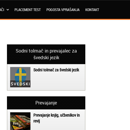
AČI
PLACEMENT TEST
POGOSTA VPRAŠANJA
KONTAKT
Sodni tolmač in prevajalec za
švedski jezik
Sodni tolmač za švedski jezik
Prevajanje
Prevajanje knjig, učbenikov in
revij