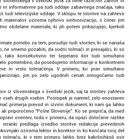
 slovenskega v švedski jezik za filme različnih žanrov in
ne in informativne pa tudi oddaje zabavnega značaja, tako
ot tudi televizijske oddaje. V sklopu te storitve na zahtevo
h materialov oziroma njihovo sinhronizacijo, s čimer jim
 obdelane materiale, ki jih potem prikazujejo, kjerkoli
imate potrebo za tem, ponudijo tudi storitev, ki se nanaša
, ne smemo pozabiti, da sodni tolmači in prevajalci, ki so
o, tako konsekutivno ter šepetano kot tudi simultano
je zelo pomembno, da posedujemo informacije o konkretnem
eve in vrsto tolmačenja. V primeru, ko prav simultano
rganizirajo, jim po zelo ugodnih cenah omogočamo tudi
v iz slovenskega v švedski jezik, saj ta storitev zahteva
e vseh drugih vsebin. Postopek je namreč zelo enostaven
lmač primerja prevod in izvirni dokument, ki nam ga lahko
 ali priporočeno “Pošte Slovenije”. Ko se prepriča, da med
avi overitev, toda v primeru, da opazi določene razlike
ranki predlaga izvedbo storitve redakcije prevedenih
okovnjaki oziroma lektor in korektor in ko končata svoj del
tolmaču, ki v tem primeru lahko brez kakršnihkoli ovir