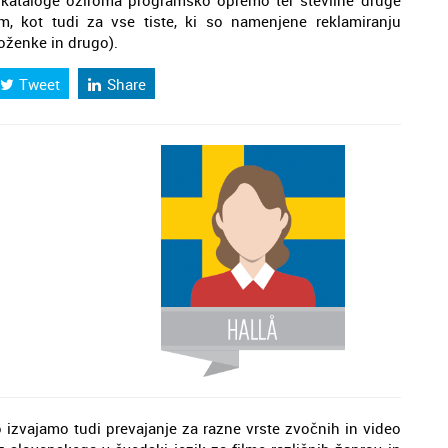
n kataloge oziroma programsko opremo ter številne druge
, kot tudi za vse tiste, ki so namenjene reklamiranju
zloženke in drugo).
Tweet
Share
 izvajamo tudi prevajanje za razne vrste zvočnih in video