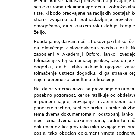
vsebin, kar se nanaša predvsem na prevajanje iz
serije oziroma reklamna sporočila, izobraževal
tiste, ki bodo predvajane na radijskih postajah k
strank izvajamo tudi podnaslavljanje prevedeni
omogočamo, da v kratkem roku dobijo kompletno
želijo.
Poudarjamo, da vam naši strokovnjaki lahko, če 
na tolmačenje iz slovenskega v švedski jezik. No
zaposleni v Akademiji Oxford, lahko izvedej
tolmačenje v tej kombinaciji jezikov, tako da 
dogodku, da bi lahko uskladili njegove zaht
tolmačenje ustreza dogodku, ki ga stranke o
najem opreme za simultano tolmačenje.
No, da se vrnemo nazaj na prevajanje dokumento
posebno pozornost, ker se razlikuje od obdelav
in pomeni najprej prevajanje in zatem sodni to
prinesete osebno, pošljete preko kurirske službe
tema dvema dokumentoma ni odstopanj, lahko opr
med tema dvema dokumentoma, sodni tolmač st
dokumentov, kar prav tako tako izvajajo naši str
posla, tako obdelan dokument vrneta sodnemu 