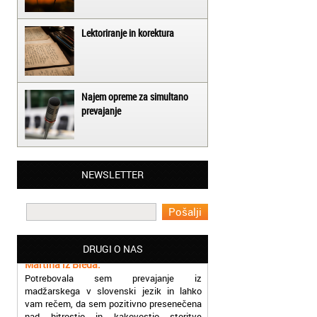
Lektoriranje in korektura
Najem opreme za simultano
prevajanje
Matjaž iz Ajdovščine:
NEWSLETTER
Lahko pohvalim vse zaposlene v Akademiji
Oxford, ker so resnično profesionalni in
prevajalske storitve opravljajo hitro in
učinkoviti.
Martina iz Bleda:
DRUGI O NAS
Potrebovala sem prevajanje iz
madžarskega v slovenski jezik in lahko
vam rečem, da sem pozitivno presenečena
nad hitrostjo in kakovostjo storitve
prevajalcev Akademije Oxford.