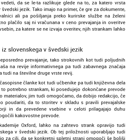
edeti, da se le-ta razlikuje glede na to, za katero vrsta
 švedski jezik. Tako imajo na primer, če gre za dokumente,
nici ali pa pošiljanja preko kurirske službe na želeni
atno plačilo saj ni vračunana v ceno prevajanja in overitve
bin, za katere se ne izvaja overitev, njih strankam lahko
j iz slovenskega v švedski jezik
neposredno prevajanje, tako strokovnih kot tudi poljudnih
naša na revije informativnega pa tudi zabavnega značaja
tudi na številne druge vrste revij.
 časopisne članke kot tudi učbenike pa tudi književna dela
e je to potrebno strankam, ki posedujejo dokončane prevode
to materialov, jim tudi omogočamo, da dobijo redakcijo, če
poudariti, da to storitev v skladu s pravili prevajalske
ktorji in da prevedene vsebine v celoti prilagajajo duhu
ogočili kakovostne prevode.
Akademije Oxford, lahko na zahtevo strank opravijo tudi
skega v švedski jezik. Ob tej priložnosti uporabljajo tudi
o za cilj, da se konkretni spletni strani omogoči še boljši