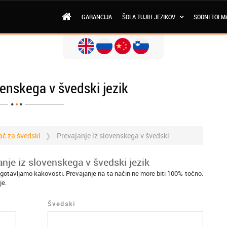
GARANCIJA
ŠOLA TUJIH JEZIKOV
SODNI TOLM
venskega v švedski jezik
ač za švedski
Prevajanje iz slovenskega v švedski
nje iz slovenskega v švedski jezik
agotavljamo kakovosti. Prevajanje na ta način ne more biti 100% točno.
je.
Švedski