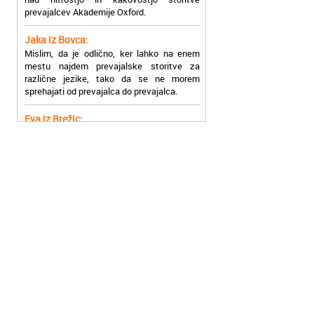
Jaka iz Bovca:
Mislim, da je odlično, ker lahko na enem
mestu najdem prevajalske storitve za
različne jezike, tako da se ne morem
sprehajati od prevajalca do prevajalca.
Eva iz Brežic:
Nujno sem potrebovala prevod v francoski
jezik, na spletu sem našla Oxford, jih
poklicala in v roku nekaj ur sem po
elektronski pošti prejela prevod. Resnično
so izjemni!
Zoran iz Velenja:
Uslužni, hitri in ljubeznivi, za njih imam
samo pohvalne besede!
Anja iz Višnje Gore:
Najboljše prevajalske storitve lahko najdete
prav v Akademiji Oxford! Vsaka čast!
Jure z Vrhnike:
Sodni tolmači iz Akademije Oxford so me