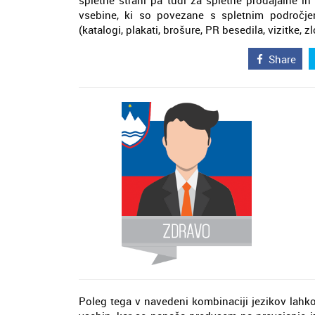
spletne strani pa tudi za spletne prodajalne i
vsebine, ki so povezane s spletnim področjem
(katalogi, plakati, brošure, PR besedila, vizitke, 
Share
Poleg tega v navedeni kombinaciji jezikov lahko