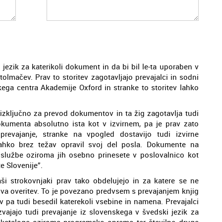
 jezik za katerikoli dokument in da bi bil le-ta uporaben v
tolmačev. Prav to storitev zagotavljajo prevajalci in sodni
skega centra Akademije Oxford in stranke to storitev lahko
izključno za prevod dokumentov in ta žig zagotavlja tudi
kumenta absolutno ista kot v izvirnem, pa je prav zato
revajanje, stranke na vpogled dostavijo tudi izvirne
ahko brez težav opravil svoj del posla. Dokumente na
 službe oziroma jih osebno prinesete v poslovalnico kot
e Slovenije”.
aši strokovnjaki prav tako obdelujejo in za katere se ne
hova overitev. To je povezano predvsem s prevajanjem knjig
v pa tudi besedil katerekoli vsebine in namena. Prevajalci
zvajajo tudi prevajanje iz slovenskega v švedski jezik za