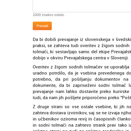
2000
znakov ostalo.
Prevedi
Da bi dobili prevajanje iz slovenskega v švedski
praksi, se zahteva tudi overitev z žigom sodnih 
tolmači, ki sestavljajo samo del ekipe Prevajal
dobijo v okviru Prevajalskega centra v Sloveniji.
Overitev z žigom sodnih tolmačev se uporablja 
uradno potrdilo, da je vsebina prevedenega do
potrebno, da pri pošiljanju dokumentov na p
dokumente, da bi zapriseženi sodni tolmač l
prevajanje nam lahko dostavite preko kurirske
tudi, da nam jih pošljete priporočeno preko “Pošt
Z druge strani so vse ostale vsebine, ki jih n
zahteva dostava izvirnikov, saj se ne izvaja nji
in učbenikov oziroma revij in časopisnih članko
in sodni tolmači na zahtevo strank prav tako i