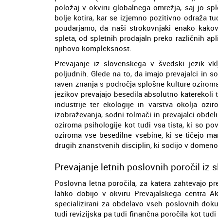
položaj v okviru globalnega omrežja, saj jo sp
bolje kotira, kar se izjemno pozitivno odraža tu
poudarjamo, da naši strokovnjaki enako kakov
spleta, od spletnih prodajaln preko različnih ap
njihovo kompleksnost.
Prevajanje iz slovenskega v švedski jezik vkl
poljudnih. Glede na to, da imajo prevajalci in 
raven znanja s področja splošne kulture ozirom
jezikov prevajajo besedila absolutno katerekoli 
industrije ter ekologije in varstva okolja ozi
izobraževanja, sodni tolmači in prevajalci obdeluj
oziroma psihologije kot tudi vsa tista, ki so p
oziroma vse besedilne vsebine, ki se tičejo ma
drugih znanstvenih disciplin, ki sodijo v domeno
Prevajanje letnih poslovnih poročil iz 
Poslovna letna poročila, za katera zahtevajo pr
lahko dobijo v okviru Prevajalskega centra Ak
specializirani za obdelavo vseh poslovnih doku
tudi revizijska pa tudi finančna poročila kot tud