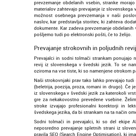
prevzemanje obdelanih vsebin, stranke morajo v
materialov zahtevajo prevajanje iz slovenskega v
možnost osebnega prevzemanja v naši posloval
naslov, kar predstavlja storitev, ki zahteva dod
dokumente. Kar zadeva prevzemanje obdelanih vse
pošljemo tudi po elektronski pošti, če to želijo.
Prevajanje strokovnih in poljudnih revi
Prevajalci in sodni tolmači strankam ponujajo 
revij iz slovenskega v švedski jezik. To se na
oziroma na vse tiste, ki so namenjene otrokom pa 
Naši strokovnjaki prav tako lahko prevajajo tudi
(beletrija, poezija, proza, romani in drugo). Č
iz slovenskega v švedski jezik za katerokoli vrs
gre za nekakovostno prevedene vsebine. Želimo 
stroke izvajajo profesionalni korektorji in le
švedskega jezika, da bi strankam na ta način om
Sodni tolmači in prevajalci, ki so del ekipe 
neposredno prevajanje spletnih strani iz sloven
pravila SEO (Search Engine Optimisation), ki imaj