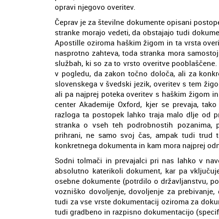
opravi njegovo overitev.
Čeprav je za številne dokumente opisani postopek
stranke morajo vedeti, da obstajajo tudi dokumen
Apostille oziroma haškim žigom in ta vrsta over
nasprotno zahteva, toda stranka mora samostoj
službah, ki so za to vrsto overitve pooblaščene
v pogledu, da zakon točno določa, ali za konkr
slovenskega v švedski jezik, overitev s tem ži
ali pa najprej poteka overitev s haškim žigom 
center Akademije Oxford, kjer se prevaja, tak
razloga ta postopek lahko traja malo dlje od p
stranka o vseh teh podrobnostih pozanima, 
prihrani, ne samo svoj čas, ampak tudi trud te
konkretnega dokumenta in kam mora najprej od
Sodni tolmači in prevajalci pri nas lahko v na
absolutno katerikoli dokument, kar pa vključuj
osebne dokumente (potrdilo o državljanstvu, potn
vozniško dovoljenje, dovoljenje za prebivanje
tudi za vse vrste dokumentacij oziroma za doku
tudi gradbeno in razpisno dokumentacijo (specifi