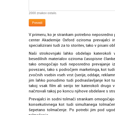
2000
znakov ostalo.
Prevedi
V primeru, ko je strankam potrebno neposredno pr
center Akademije Oxford oziroma prevajalci in
specializirani tudi za to storitev, tako v pisani o
Naši strokovnjaki lahko obdelajo katerokoli
besedilnih materialov oziroma časopisne članke,
tako omogočajo tudi neposredno prevajanje iz 
povezani, tako s področjem marketinga, kot tudi
zvočnih vsebin vseh vrst (serije, oddaje, reklamn
jim lahko ponudimo tudi podnaslavljanje kot tu
takoj vsak film ali serijo ter katerokoli drugo
načrtovali takoj po koncu njihove obdelave s str
Prevajalci in sodni tolmači strankam omogočajo t
konsekutivnega kot tudi simultanega tolmačen
šepetano tolmačenje. Po potrebi jim pod ugo