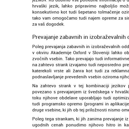
hrvaški jezik, lahko pripravimo najboljšo mož
konsekutivno kot tudi šepetano tolmačenje ozir
tako vam omogočamo tudi najem opreme za simul
za vaš dogodek.
Prevajanje zabavnih in izobraževalnih 
Poleg prevajanja zabavnih in izobraževalnih odda
v okviru Akademije Oxford v Sloveniji lahko ob
zvočnih vsebin. Tako prevajajo tudi informativn
na zahtevo strank izvajamo tudi neposredno preva
katerekoli vrste ali žanra kot tudi za reklamn
podnaslavljanje prevedenih vsebin oziroma njiho
Na zahtevo strank v tej kombinaciji jezikov 
povezano s prevajanjem iz švedskega v hrvaški j
toku njihove obdelave uporabljajo tudi optimiz
tudi programsko opremo (programi in aplikacije
druge vsebine, ki jih ob tej priložnosti nismo om
Poleg tega strankam, ki jih zanima prevajanje i
ugodnih cenah ponudimo njihovo hitro in ka