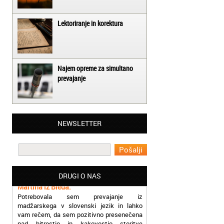
Lektoriranje in korektura
Najem opreme za simultano
prevajanje
Matjaž iz Ajdovščine:
NEWSLETTER
Lahko pohvalim vse zaposlene v Akademiji
Oxford, ker so resnično profesionalni in
prevajalske storitve opravljajo hitro in
učinkoviti.
Martina iz Bleda:
DRUGI O NAS
Potrebovala sem prevajanje iz
madžarskega v slovenski jezik in lahko
vam rečem, da sem pozitivno presenečena
nad hitrostjo in kakovostjo storitve
prevajalcev Akademije Oxford.