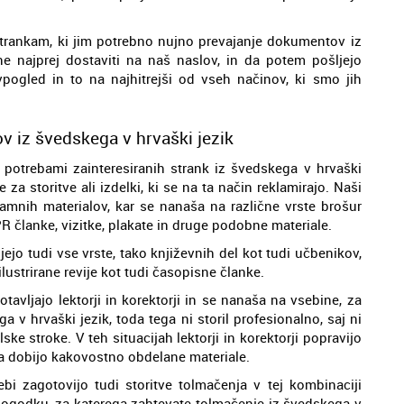
 strankam, ki jim potrebno nujno prevajanje dokumentov iz
ne najprej dostaviti na naš naslov, in da potem pošljejo
pogled in to na najhitrejši od vseh načinov, ki smo jih
ov iz švedskega v hrvaški jezik
 potrebami zainteresiranih strank iz švedskega v hrvaški
e za storitve ali izdelki, ki se na ta način reklamirajo. Naši
klamnih materialov, kar se nanaša na različne vrste brošur
R članke, vizitke, plakate in druge podobne materiale.
ejo tudi vse vrste, tako književnih del kot tudi učbenikov,
lustrirane revije kot tudi časopisne članke.
otavljajo lektorji in korektorji in se nanaša na vsebine, za
a v hrvaški jezik, toda tega ni storil profesionalno, saj ni
ke stroke. V teh situacijah lektorji in korektorji popravijo
 dobijo kakovostno obdelane materiale.
bi zagotovijo tudi storitve tolmačenja v tej kombinaciji
dogodku, za katerega zahtevate tolmačenje iz švedskega v