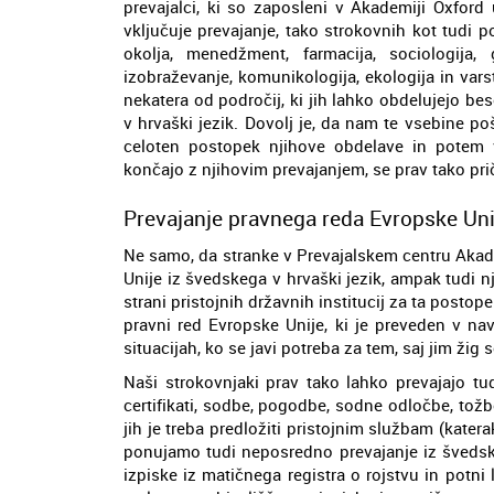
prevajalci, ki so zaposleni v Akademiji Oxford
vključuje prevajanje, tako strokovnih kot tudi po
okolja, menedžment, farmacija, sociologija, 
izobraževanje, komunikologija, ekologija in vars
nekatera od področij, ki jih lahko obdelujejo be
v hrvaški jezik. Dovolj je, da nam te vsebine poš
celoten postopek njihove obdelave in potem 
končajo z njihovim prevajanjem, se prav tako pri
Prevajanje pravnega reda Evropske Unij
Ne samo, da stranke v Prevajalskem centru Akad
Unije iz švedskega v hrvaški jezik, ampak tudi 
strani pristojnih državnih institucij za ta post
pravni red Evropske Unije, ki je preveden v na
situacijah, ko se javi potreba za tem, saj jim ži
Naši strokovnjaki prav tako lahko prevajajo tu
certifikati, sodbe, pogodbe, sodne odločbe, tožb
jih je treba predložiti pristojnim službam (katera
ponujamo tudi neposredno prevajanje iz švedske
izpiske iz matičnega registra o rojstvu in potni 