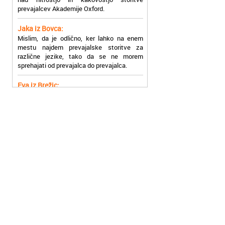
Jaka iz Bovca:
Mislim, da je odlično, ker lahko na enem
mestu najdem prevajalske storitve za
različne jezike, tako da se ne morem
sprehajati od prevajalca do prevajalca.
Eva iz Brežic:
Nujno sem potrebovala prevod v francoski
jezik, na spletu sem našla Oxford, jih
poklicala in v roku nekaj ur sem po
elektronski pošti prejela prevod. Resnično
so izjemni!
Zoran iz Velenja:
Uslužni, hitri in ljubeznivi, za njih imam
samo pohvalne besede!
Anja iz Višnje Gore:
Najboljše prevajalske storitve lahko najdete
prav v Akademiji Oxford! Vsaka čast!
Jure z Vrhnike:
Sodni tolmači iz Akademije Oxford so me