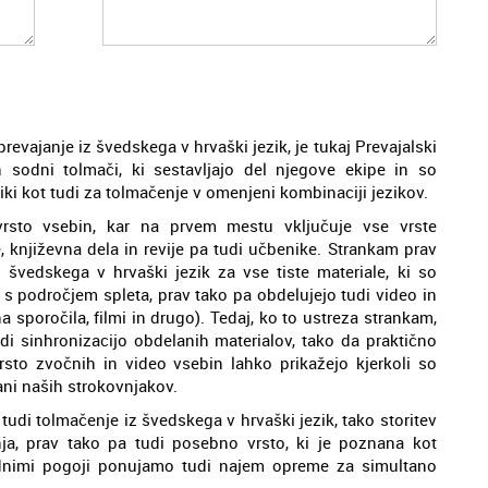
evajanje iz švedskega v hrvaški jezik, je tukaj Prevajalski
 sodni tolmači, ki sestavljajo del njegove ekipe in so
bliki kot tudi za tolmačenje v omenjeni kombinaciji jezikov.
 vrsto vsebin, kar na prvem mestu vključuje vse vrste
 književna dela in revije pa tudi učbenike. Strankam prav
švedskega v hrvaški jezik za vse tiste materiale, ki so
 s področjem spleta, prav tako pa obdelujejo tudi video in
a sporočila, filmi in drugo). Tedaj, ko to ustreza strankam,
di sinhronizacijo obdelanih materialov, tako da praktično
 vrsto zvočnih in video vsebin lahko prikažejo kjerkoli so
ani naših strokovnjakov.
udi tolmačenje iz švedskega v hrvaški jezik, tako storitev
ja, prav tako pa tudi posebno vrsto, ki je poznana kot
dnimi pogoji ponujamo tudi najem opreme za simultano