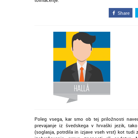
tolmačenje.
Share
Poleg vsega, kar smo ob tej priložnosti nave
prevajanje iz švedskega v hrvaški jezik, tako
(soglasja, potrdila in izjave vseh vrst) kot tu