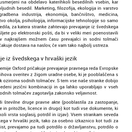
 usmerjeni na obdelavo katerihkoli besedilnih vsebin, kar
ljudnih besedil. Marketing, filozofija, ekologija in varstvo
gradbena industrija, ekonomija, bančništvo, medicina,
tvo okolja, psihologija, informacijske tehnologije so samo
sedila, za katera stranke zahtevajo prevajanje iz švedskega
ljete po elektronski pošti, da bi v veliki meri poenostavili
v najkrajšem možnem času prevajalci in sodni tolmači
čakuje dostava na naslov, če vam tako najbolj ustreza.
e iz švedskega v hrvaški jezik
emije Oxford pričakuje prevajanje pravnega reda Evropske
njihova overitev z žigom uradne osebe, ki je pooblaščena s
opek oziroma sodnih tolmačev. S tem vse naše stranke dobijo
vedeni jezični kombinaciji in ga lahko uporabljajo v vseh
g sodnih tolmačev zagotavlja zakonsko veljavnost.
di številne druge pravne akte (pooblastila za zastopanje,
e in pritožbe, licence in drugo) kot tudi vse dokumente, ki
koli vrsta soglasij, potrdil in izjav). Vsem strankam seveda
ga v hrvaški jezik, tako za osebno izkaznico kot tudi za
list, prevajamo pa tudi potrdilo o državljanstvu, potrdilo o