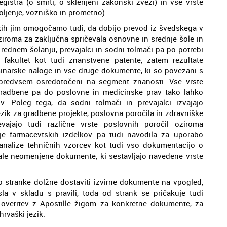
egistra (o smrti, o sklenjeni zakonski zvezi) in vse vrste
oljenje, vozniško in prometno).
kih jim omogočamo tudi, da dobijo prevod iz švedskega v
ziroma za zaključna spričevala osnovne in srednje šole in
 o rednem šolanju, prevajalci in sodni tolmači pa po potrebi
fakultet kot tudi znanstvene patente, zatem rezultate
inarske naloge in vse druge dokumente, ki so povezani s
o predvsem osredotočeni na segment znanosti. Vse vrste
gradbene pa do poslovne in medicinske prav tako lahko
. Poleg tega, da sodni tolmači in prevajalci izvajajo
zik za gradbene projekte, poslovna poročila in zdravniške
vajajo tudi različne vrste poslovnih poročil oziroma
ije farmacevtskih izdelkov pa tudi navodila za uporabo
e analize tehničnih vzorcev kot tudi vso dokumentacijo o
stale neomenjene dokumente, ki sestavljajo navedene vrste
o stranke dolžne dostaviti izvirne dokumente na vpogled,
la v skladu s pravili, toda od strank se pričakuje tudi
 overitev z Apostille žigom za konkretne dokumente, za
hrvaški jezik.