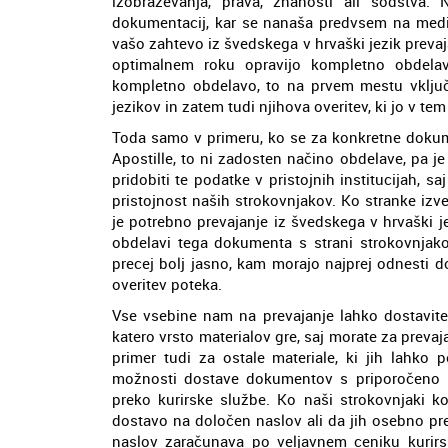
izobraževanja, prava, znanosti ali sodstva. 
dokumentacij, kar se nanaša predvsem na medici
vašo zahtevo iz švedskega v hrvaški jezik preva
optimalnem roku opravijo kompletno obdelav
kompletno obdelavo, to na prvem mestu vključ
jezikov in zatem tudi njihova overitev, ki jo v te
Toda samo v primeru, ko se za konkretne dokume
Apostille, to ni zadosten načino obdelave, pa 
pridobiti te podatke v pristojnih institucijah, 
pristojnost naših strokovnjakov. Ko stranke izv
je potrebno prevajanje iz švedskega v hrvaški jez
obdelavi tega dokumenta s strani strokovnjako
precej bolj jasno, kam morajo najprej odnesti 
overitev poteka.
Vse vsebine nam na prevajanje lahko dostavite 
katero vrsto materialov gre, saj morate za prevaj
primer tudi za ostale materiale, ki jih lahko 
možnosti dostave dokumentov s priporočeno po
preko kurirske službe. Ko naši strokovnjaki ko
dostavo na določen naslov ali da jih osebno pr
naslov zaračunava po veljavnem ceniku kurirs