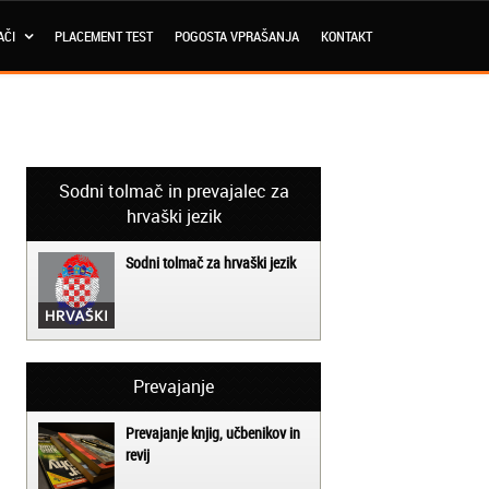
AČI
PLACEMENT TEST
POGOSTA VPRAŠANJA
KONTAKT
Sodni tolmač in prevajalec za
hrvaški jezik
Sodni tolmač za hrvaški jezik
Prevajanje
Prevajanje knjig, učbenikov in
revij