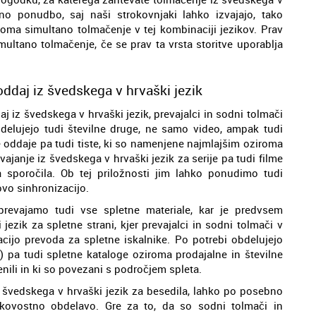
no ponudbo, saj naši strokovnjaki lahko izvajajo, tako
oma simultano tolmačenje v tej kombinaciji jezikov. Prav
tano tolmačenje, če se prav ta vrsta storitve uporablja
oddaj iz švedskega v hrvaški jezik
j iz švedskega v hrvaški jezik, prevajalci in sodni tolmači
delujejo tudi številne druge, ne samo video, ampak tudi
e oddaje pa tudi tiste, ki so namenjene najmlajšim oziroma
janje iz švedskega v hrvaški jezik za serije pa tudi filme
a sporočila. Ob tej priložnosti jim lahko ponudimo tudi
vo sinhronizacijo.
prevajamo tudi vse spletne materiale, kar je predvsem
ezik za spletne strani, kjer prevajalci in sodni tolmači v
acijo prevoda za spletne iskalnike. Po potrebi obdelujejo
) pa tudi spletne kataloge oziroma prodajalne in številne
enili in ki so povezani s področjem spleta.
z švedskega v hrvaški jezik za besedila, lahko po posebno
kovostno obdelavo. Gre za to, da so sodni tolmači in