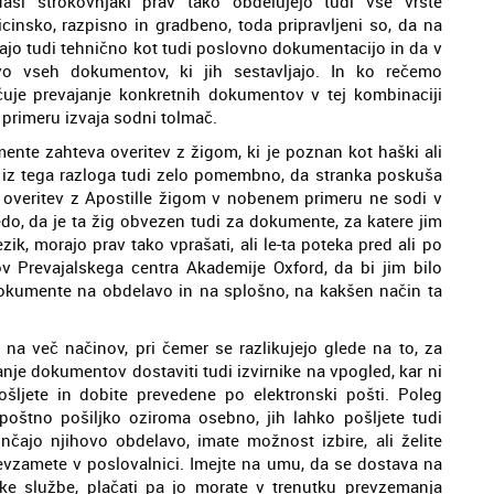
Naši strokovnjaki prav tako obdelujejo tudi vse vrste
nsko, razpisno in gradbeno, toda pripravljeni so, da na
jajo tudi tehnično kot tudi poslovno dokumentacijo in da v
o vseh dokumentov, ki jih sestavljajo. In ko rečemo
uje prevajanje konkretnih dokumentov v tej kombinaciji
m primeru izvaja sodni tolmač.
nte zahteva overitev z žigom, ki je poznan kot haški ali
je iz tega razloga tudi zelo pomembno, da stranka poskuša
saj overitev z Apostille žigom v nobenem primeru ne sodi v
edo, da je ta žig obvezen tudi za dokumente, za katere jim
ik, morajo prav tako vprašati, ali le-ta poteka pred ali po
v Prevajalskega centra Akademije Oxford, da bi jim bilo
dokumente na obdelavo in na splošno, na kakšen način ta
na več načinov, pri čemer se razlikujejo glede na to, za
anje dokumentov dostaviti tudi izvirnike na vpogled, kar ni
pošljete in dobite prevedene po elektronski pošti. Poleg
štno pošiljko oziroma osebno, jih lahko pošljete tudi
nčajo njihovo obdelavo, imate možnost izbire, ali želite
evzamete v poslovalnici. Imejte na umu, da se dostava na
ke službe, plačati pa jo morate v trenutku prevzemanja