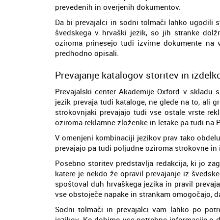
prevedenih in overjenih dokumentov.
Da bi prevajalci in sodni tolmači lahko ugodili
švedskega v hrvaški jezik, so jih stranke dolž
oziroma prinesejo tudi izvirne dokumente na v
predhodno opisali.
Prevajanje katalogov storitev in izdelk
Prevajalski center Akademije Oxford v skladu s
jezik prevaja tudi kataloge, ne glede na to, ali gr
strokovnjaki prevajajo tudi vse ostale vrste re
oziroma reklamne zloženke in letake pa tudi na P
V omenjeni kombinaciji jezikov prav tako obdeluj
prevajajo pa tudi poljudne oziroma strokovne in i
Posebno storitev predstavlja redakcija, ki jo zag
katere je nekdo že opravil prevajanje iz švedskeg
spoštoval duh hrvaškega jezika in pravil prevajals
vse obstoječe napake in strankam omogočajo, da
Sodni tolmači in prevajalci vam lahko po potre
jezikov. Ko dobimo vse potrebne informacije o 