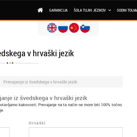
GARANCIJA
ŠOLA TUJIH JEZIKOV
SODNI TOLM
edskega v hrvaški jezik
Prevajanje iz švedskega v hrvaški jezik
anje iz švedskega v hrvaški jezik
otavljamo kakovosti. Prevajanje na ta način ne more biti 100% točno.
je.
Hrvaški