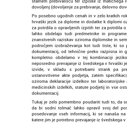
stalnem prebivališču ter izpiske iz matičnega r
dovoljenj (dovoljenje za prebivanje, delovno dov
Po posebno ugodnih cenah in v zelo kratkih ro
hrvaški jezik za diplome in dodatke k diplomi o
za potrdila o opravljenih izpitih ter za potrdila
lahko obdelajo tudi predmetnike in programe 
znanstvenih raziskav oziroma diplomske in sem
področjem izobraževanja kot tudi tiste, ki s
dokumentacij, od tehnične preko razpisna in 
kompletno obdelamo v tej kombinaciji jezikov
neposredno prevajanje iz švedskega v hrvaški je
izvide, v skladu s potrebami strank pa pre
ustanovitvene akte podjetja, zatem specifikac
oziroma deklaracije izdelkov ter laboratorijsk
medicinskih izdelkih, statute podjetij in vse o
dokumentacij.
Tukaj je zelo pomembno poudariti tudi to, da s
da bi sodni tolmač lahko opravil svoj del pos
posedovanje vseh informacij, ki se nanaša na
katere jim je potrebno prevajanje iz švedskega v 