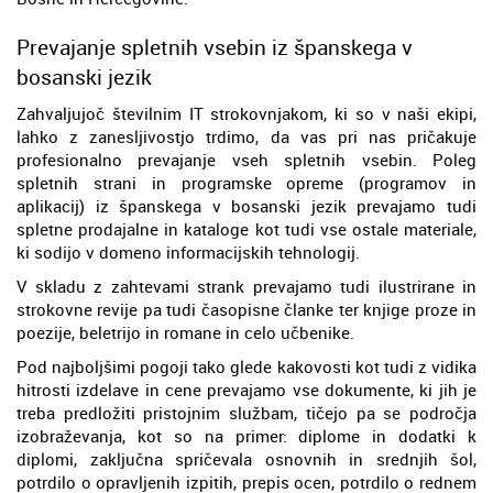
Prevajanje spletnih vsebin iz španskega v
bosanski jezik
Zahvaljujoč številnim IT strokovnjakom, ki so v naši ekipi,
lahko z zanesljivostjo trdimo, da vas pri nas pričakuje
profesionalno prevajanje vseh spletnih vsebin. Poleg
spletnih strani in programske opreme (programov in
aplikacij) iz španskega v bosanski jezik prevajamo tudi
spletne prodajalne in kataloge kot tudi vse ostale materiale,
ki sodijo v domeno informacijskih tehnologij.
V skladu z zahtevami strank prevajamo tudi ilustrirane in
strokovne revije pa tudi časopisne članke ter knjige proze in
poezije, beletrijo in romane in celo učbenike.
Pod najboljšimi pogoji tako glede kakovosti kot tudi z vidika
hitrosti izdelave in cene prevajamo vse dokumente, ki jih je
treba predložiti pristojnim službam, tičejo pa se področja
izobraževanja, kot so na primer: diplome in dodatki k
diplomi, zaključna spričevala osnovnih in srednjih šol,
potrdilo o opravljenih izpitih, prepis ocen, potrdilo o rednem