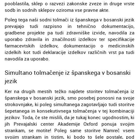
pooblastila, sklep o razvezi zakonske zveze in druge vrste
sodb in sodnih sklepov oziroma vse pravne akte.
Poleg tega naši sodni tolmači iz španskega v bosanski jezik
prevajajo tudi razpisno in tehnično dokumentacijo,
gradbene projekte pa tudi zdravniške izvide, navodila za
uporabo zdravila in značilnosti izdelkov ter specifikacije
farmacevtskih izdelkov, dokumentacijo o medicinskih
izdelkih kot tudi deklaracije izdelkov različnih vrst pa tudi
navodila za uporabo.
Simultano tolmačenje iz španskega v bosanski
jezik
Ker na drugih mestih težko najdete storitev tolmačenja iz
španskega v bosanski jezik, smo posebej ponosni na svoje
strokovnjake, ki poleg simultanega zagotavljajo tudi storitve
šepetanega in konsekutivnega tolmačenja v tej kombinaciji
jezikov. Toda, če ste mislili, da je tukaj konec ugodnostim, ki
jih Prevajalski center Akademije Oxford ponuja svojim
strankam, se motite! Poleg same storitve Namreč vsem
svojim strankam in tistim, ki bodo to šele postale, pod