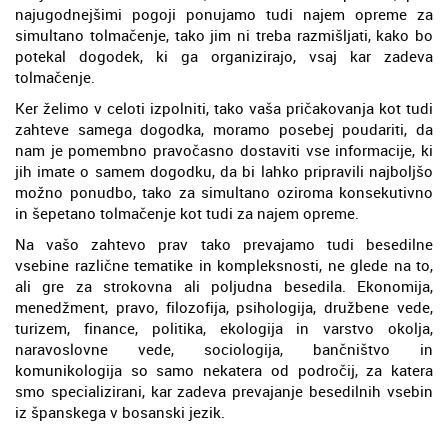
najugodnejšimi pogoji ponujamo tudi najem opreme za
simultano tolmačenje, tako jim ni treba razmišljati, kako bo
potekal dogodek, ki ga organizirajo, vsaj kar zadeva
tolmačenje.
Ker želimo v celoti izpolniti, tako vaša pričakovanja kot tudi
zahteve samega dogodka, moramo posebej poudariti, da
nam je pomembno pravočasno dostaviti vse informacije, ki
jih imate o samem dogodku, da bi lahko pripravili najboljšo
možno ponudbo, tako za simultano oziroma konsekutivno
in šepetano tolmačenje kot tudi za najem opreme.
Na vašo zahtevo prav tako prevajamo tudi besedilne
vsebine različne tematike in kompleksnosti, ne glede na to,
ali gre za strokovna ali poljudna besedila. Ekonomija,
menedžment, pravo, filozofija, psihologija, družbene vede,
turizem, finance, politika, ekologija in varstvo okolja,
naravoslovne vede, sociologija, bančništvo in
komunikologija so samo nekatera od področij, za katera
smo specializirani, kar zadeva prevajanje besedilnih vsebin
iz španskega v bosanski jezik.