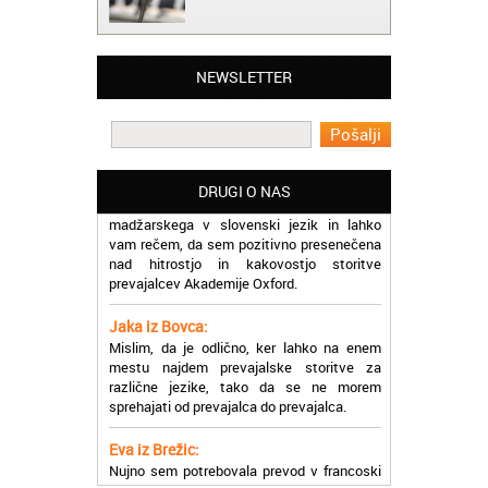
Matjaž iz Ajdovščine:
Lahko pohvalim vse zaposlene v Akademiji
Oxford, ker so resnično profesionalni in
NEWSLETTER
prevajalske storitve opravljajo hitro in
učinkoviti.
Martina iz Bleda:
Potrebovala sem prevajanje iz
DRUGI O NAS
madžarskega v slovenski jezik in lahko
vam rečem, da sem pozitivno presenečena
nad hitrostjo in kakovostjo storitve
prevajalcev Akademije Oxford.
Jaka iz Bovca:
Mislim, da je odlično, ker lahko na enem
mestu najdem prevajalske storitve za
različne jezike, tako da se ne morem
sprehajati od prevajalca do prevajalca.
Eva iz Brežic:
Nujno sem potrebovala prevod v francoski
jezik, na spletu sem našla Oxford, jih
poklicala in v roku nekaj ur sem po