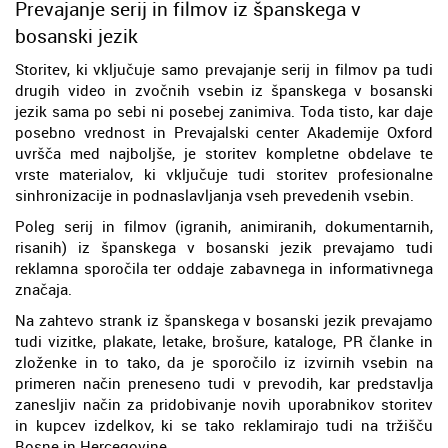
Prevajanje serij in filmov iz španskega v
bosanski jezik
Storitev, ki vključuje samo prevajanje serij in filmov pa tudi
drugih video in zvočnih vsebin iz španskega v bosanski
jezik sama po sebi ni posebej zanimiva. Toda tisto, kar daje
posebno vrednost in Prevajalski center Akademije Oxford
uvršča med najboljše, je storitev kompletne obdelave te
vrste materialov, ki vključuje tudi storitev profesionalne
sinhronizacije in podnaslavljanja vseh prevedenih vsebin.
Poleg serij in filmov (igranih, animiranih, dokumentarnih,
risanih) iz španskega v bosanski jezik prevajamo tudi
reklamna sporočila ter oddaje zabavnega in informativnega
značaja.
Na zahtevo strank iz španskega v bosanski jezik prevajamo
tudi vizitke, plakate, letake, brošure, kataloge, PR članke in
zloženke in to tako, da je sporočilo iz izvirnih vsebin na
primeren način preneseno tudi v prevodih, kar predstavlja
zanesljiv način za pridobivanje novih uporabnikov storitev
in kupcev izdelkov, ki se tako reklamirajo tudi na tržišču
Bosne in Hercegovine.