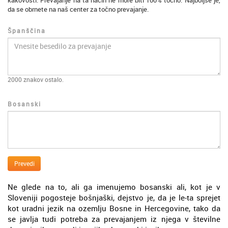
kakovosti. Prevajanje na ta način ne more biti 100% točno. Najboljše je,
da se obrnete na naš center za točno prevajanje.
Španščina
2000
znakov ostalo.
Bosanski
Prevedi
Ne glede na to, ali ga imenujemo bosanski ali, kot je v
Sloveniji pogosteje bošnjaški, dejstvo je, da je le-ta sprejet
kot uradni jezik na ozemlju Bosne in Hercegovine, tako da
se javlja tudi potreba za prevajanjem iz njega v številne