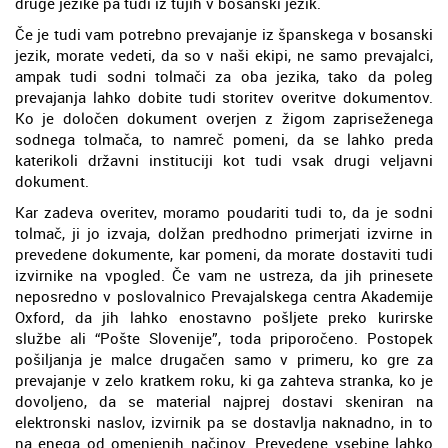
druge jezike pa tudi iz tujih v bosanski jezik.
Če je tudi vam potrebno prevajanje iz španskega v bosanski
jezik, morate vedeti, da so v naši ekipi, ne samo prevajalci,
ampak tudi sodni tolmači za oba jezika, tako da poleg
prevajanja lahko dobite tudi storitev overitve dokumentov.
Ko je določen dokument overjen z žigom zapriseženega
sodnega tolmača, to namreč pomeni, da se lahko preda
katerikoli državni instituciji kot tudi vsak drugi veljavni
dokument.
Kar zadeva overitev, moramo poudariti tudi to, da je sodni
tolmač, ji jo izvaja, dolžan predhodno primerjati izvirne in
prevedene dokumente, kar pomeni, da morate dostaviti tudi
izvirnike na vpogled. Če vam ne ustreza, da jih prinesete
neposredno v poslovalnico Prevajalskega centra Akademije
Oxford, da jih lahko enostavno pošljete preko kurirske
službe ali “Pošte Slovenije”, toda priporočeno. Postopek
pošiljanja je malce drugačen samo v primeru, ko gre za
prevajanje v zelo kratkem roku, ki ga zahteva stranka, ko je
dovoljeno, da se material najprej dostavi skeniran na
elektronski naslov, izvirnik pa se dostavlja naknadno, in to
na enega od omenjenih načinov. Prevedene vsebine lahko