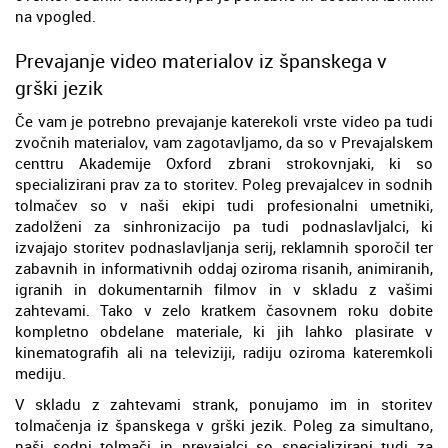
na vpogled.
Prevajanje video materialov iz španskega v
grški jezik
Če vam je potrebno prevajanje katerekoli vrste video pa tudi
zvočnih materialov, vam zagotavljamo, da so v Prevajalskem
centtru Akademije Oxford zbrani strokovnjaki, ki so
specializirani prav za to storitev. Poleg prevajalcev in sodnih
tolmačev so v naši ekipi tudi profesionalni umetniki,
zadolženi za sinhronizacijo pa tudi podnaslavljalci, ki
izvajajo storitev podnaslavljanja serij, reklamnih sporočil ter
zabavnih in informativnih oddaj oziroma risanih, animiranih,
igranih in dokumentarnih filmov in v skladu z vašimi
zahtevami. Tako v zelo kratkem časovnem roku dobite
kompletno obdelane materiale, ki jih lahko plasirate v
kinematografih ali na televiziji, radiju oziroma kateremkoli
mediju.
V skladu z zahtevami strank, ponujamo im in storitev
tolmačenja iz španskega v grški jezik. Poleg za simultano,
naši sodni tolmači in prevajalci so specializirani tudi za