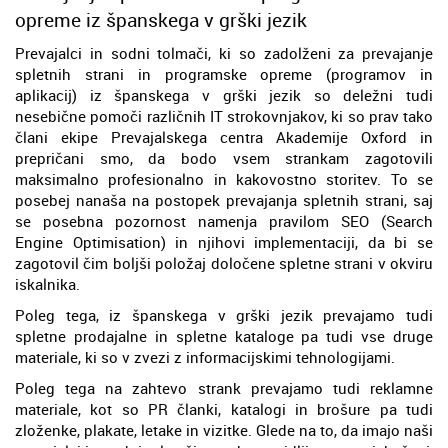
opreme iz španskega v grški jezik
Prevajalci in sodni tolmači, ki so zadolženi za prevajanje
spletnih strani in programske opreme (programov in
aplikacij) iz španskega v grški jezik so deležni tudi
nesebične pomoči različnih IT strokovnjakov, ki so prav tako
člani ekipe Prevajalskega centra Akademije Oxford in
prepričani smo, da bodo vsem strankam zagotovili
maksimalno profesionalno in kakovostno storitev. To se
posebej nanaša na postopek prevajanja spletnih strani, saj
se posebna pozornost namenja pravilom SEO (Search
Engine Optimisation) in njihovi implementaciji, da bi se
zagotovil čim boljši položaj določene spletne strani v okviru
iskalnika.
Poleg tega, iz španskega v grški jezik prevajamo tudi
spletne prodajalne in spletne kataloge pa tudi vse druge
materiale, ki so v zvezi z informacijskimi tehnologijami.
Poleg tega na zahtevo strank prevajamo tudi reklamne
materiale, kot so PR članki, katalogi in brošure pa tudi
zloženke, plakate, letake in vizitke. Glede na to, da imajo naši