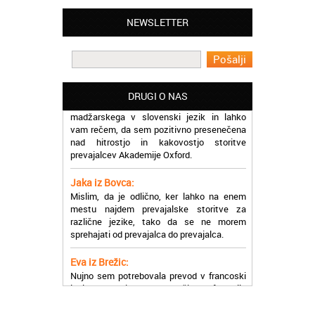
Lahko pohvalim vse zaposlene v Akademiji
Oxford, ker so resnično profesionalni in
NEWSLETTER
prevajalske storitve opravljajo hitro in
učinkoviti.
Martina iz Bleda:
Potrebovala sem prevajanje iz
DRUGI O NAS
madžarskega v slovenski jezik in lahko
vam rečem, da sem pozitivno presenečena
nad hitrostjo in kakovostjo storitve
prevajalcev Akademije Oxford.
Jaka iz Bovca:
Mislim, da je odlično, ker lahko na enem
mestu najdem prevajalske storitve za
različne jezike, tako da se ne morem
sprehajati od prevajalca do prevajalca.
Eva iz Brežic:
Nujno sem potrebovala prevod v francoski
jezik, na spletu sem našla Oxford, jih
poklicala in v roku nekaj ur sem po
elektronski pošti prejela prevod. Resnično
so izjemni!