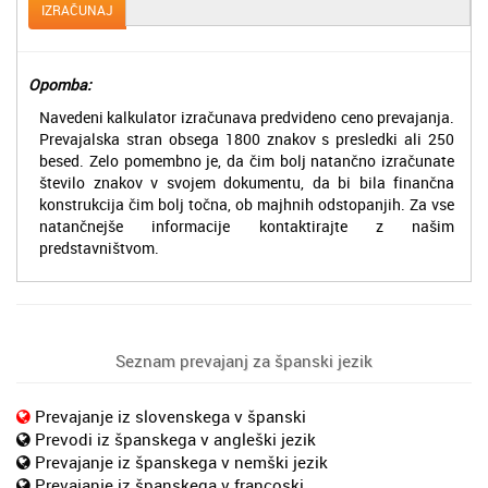
IZRAČUNAJ
Opomba:
Navedeni kalkulator izračunava predvideno ceno prevajanja.
Prevajalska stran obsega 1800 znakov s presledki ali 250
besed. Zelo pomembno je, da čim bolj natančno izračunate
število znakov v svojem dokumentu, da bi bila finančna
konstrukcija čim bolj točna, ob majhnih odstopanjih. Za vse
natančnejše informacije kontaktirajte z našim
predstavništvom.
Seznam prevajanj za španski jezik
Prevajanje iz slovenskega v španski
Prevodi iz španskega v angleški jezik
Prevajanje iz španskega v nemški jezik
Prevajanje iz španskega v francoski