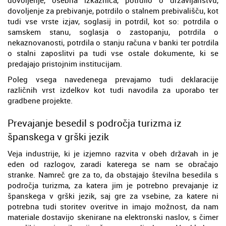
dovoljenje za prebivanje, potrdilo o stalnem prebivališču, kot
tudi vse vrste izjav, soglasij in potrdil, kot so: potrdila o
samskem stanu, soglasja o zastopanju, potrdila o
nekaznovanosti, potrdila o stanju računa v banki ter potrdila
o stalni zaposlitvi pa tudi vse ostale dokumente, ki se
predajajo pristojnim institucijam.
Poleg vsega navedenega prevajamo tudi deklaracije
različnih vrst izdelkov kot tudi navodila za uporabo ter
gradbene projekte.
Prevajanje besedil s področja turizma iz
španskega v grški jezik
Veja industrije, ki je izjemno razvita v obeh državah in je
eden od razlogov, zaradi katerega se nam se obračajo
stranke. Namreč gre za to, da obstajajo številna besedila s
področja turizma, za katera jim je potrebno prevajanje iz
španskega v grški jezik, saj gre za vsebine, za katere ni
potrebna tudi storitev overitve in imajo možnost, da nam
materiale dostavijo skenirane na elektronski naslov, s čimer