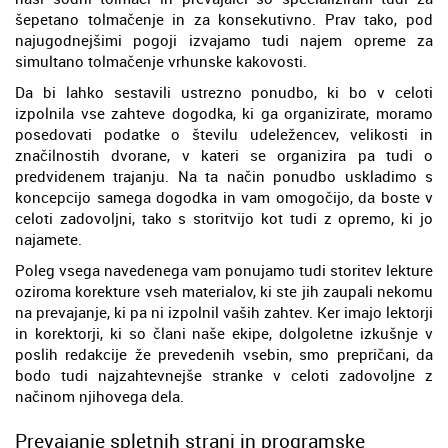
šepetano tolmačenje in za konsekutivno. Prav tako, pod
najugodnejšimi pogoji izvajamo tudi najem opreme za
simultano tolmačenje vrhunske kakovosti.
Da bi lahko sestavili ustrezno ponudbo, ki bo v celoti
izpolnila vse zahteve dogodka, ki ga organizirate, moramo
posedovati podatke o številu udeležencev, velikosti in
značilnostih dvorane, v kateri se organizira pa tudi o
predvidenem trajanju. Na ta način ponudbo uskladimo s
koncepcijo samega dogodka in vam omogočijo, da boste v
celoti zadovoljni, tako s storitvijo kot tudi z opremo, ki jo
najamete.
Poleg vsega navedenega vam ponujamo tudi storitev lekture
oziroma korekture vseh materialov, ki ste jih zaupali nekomu
na prevajanje, ki pa ni izpolnil vaših zahtev. Ker imajo lektorji
in korektorji, ki so člani naše ekipe, dolgoletne izkušnje v
poslih redakcije že prevedenih vsebin, smo prepričani, da
bodo tudi najzahtevnejše stranke v celoti zadovoljne z
načinom njihovega dela.
Prevajanje spletnih strani in programske