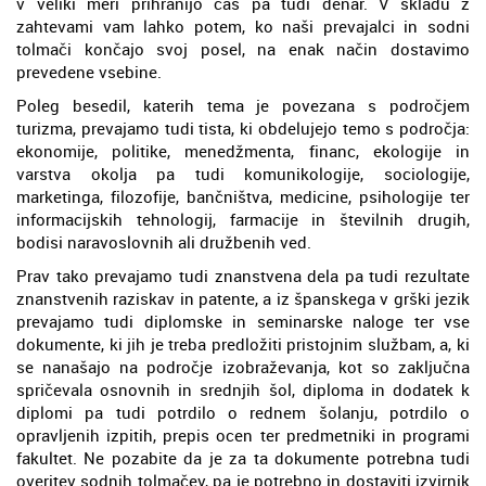
v veliki meri prihranijo čas pa tudi denar. V skladu z
zahtevami vam lahko potem, ko naši prevajalci in sodni
tolmači končajo svoj posel, na enak način dostavimo
prevedene vsebine.
Poleg besedil, katerih tema je povezana s področjem
turizma, prevajamo tudi tista, ki obdelujejo temo s področja:
ekonomije, politike, menedžmenta, financ, ekologije in
varstva okolja pa tudi komunikologije, sociologije,
marketinga, filozofije, bančništva, medicine, psihologije ter
informacijskih tehnologij, farmacije in številnih drugih,
bodisi naravoslovnih ali družbenih ved.
Prav tako prevajamo tudi znanstvena dela pa tudi rezultate
znanstvenih raziskav in patente, a iz španskega v grški jezik
prevajamo tudi diplomske in seminarske naloge ter vse
dokumente, ki jih je treba predložiti pristojnim službam, a, ki
se nanašajo na področje izobraževanja, kot so zaključna
spričevala osnovnih in srednjih šol, diploma in dodatek k
diplomi pa tudi potrdilo o rednem šolanju, potrdilo o
opravljenih izpitih, prepis ocen ter predmetniki in programi
fakultet. Ne pozabite da je za ta dokumente potrebna tudi
overitev sodnih tolmačev, pa je potrebno in dostaviti izvirnik