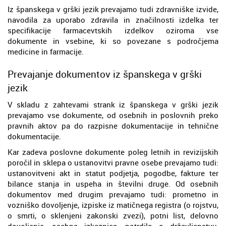
Iz španskega v grški jezik prevajamo tudi zdravniške izvide,
navodila za uporabo zdravila in značilnosti izdelka ter
specifikacije farmacevtskih izdelkov oziroma vse
dokumente in vsebine, ki so povezane s področjema
medicine in farmacije.
Prevajanje dokumentov iz španskega v grški
jezik
V skladu z zahtevami strank iz španskega v grški jezik
prevajamo vse dokumente, od osebnih in poslovnih preko
pravnih aktov pa do razpisne dokumentacije in tehnične
dokumentacije.
Kar zadeva poslovne dokumente poleg letnih in revizijskih
poročil in sklepa o ustanovitvi pravne osebe prevajamo tudi:
ustanovitveni akt in statut podjetja, pogodbe, fakture ter
bilance stanja in uspeha in številni druge. Od osebnih
dokumentov med drugim prevajamo tudi: prometno in
vozniško dovoljenje, izpiske iz matičnega registra (o rojstvu,
o smrti, o sklenjeni zakonski zvezi), potni list, delovno
dovoljenje, osebna izkaznica, potrdilo o državljanstvu,