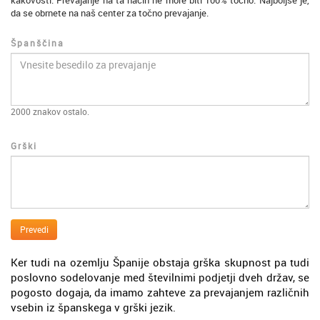
kakovosti. Prevajanje na ta način ne more biti 100% točno. Najboljše je,
da se obrnete na naš center za točno prevajanje.
Španščina
2000
znakov ostalo.
Grški
Prevedi
Ker tudi na ozemlju Španije obstaja grška skupnost pa tudi
poslovno sodelovanje med številnimi podjetji dveh držav, se
pogosto dogaja, da imamo zahteve za prevajanjem različnih
vsebin iz španskega v grški jezik.