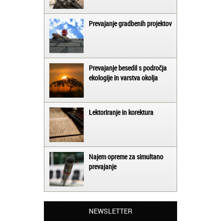
Prevajanje gradbenih projektov
Prevajanje besedil s področja
ekologije in varstva okolja
Lektoriranje in korektura
Najem opreme za simultano
prevajanje
Matjaž iz Ajdovščine:
NEWSLETTER
Lahko pohvalim vse zaposlene v Akademiji