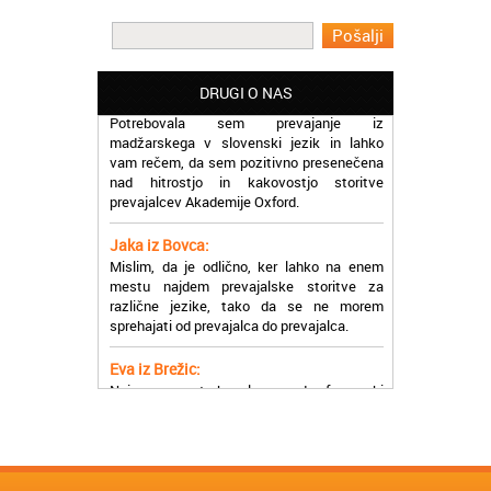
Oxford, ker so resnično profesionalni in
prevajalske storitve opravljajo hitro in
učinkoviti.
Martina iz Bleda:
DRUGI O NAS
Potrebovala sem prevajanje iz
madžarskega v slovenski jezik in lahko
vam rečem, da sem pozitivno presenečena
nad hitrostjo in kakovostjo storitve
prevajalcev Akademije Oxford.
Jaka iz Bovca:
Mislim, da je odlično, ker lahko na enem
mestu najdem prevajalske storitve za
različne jezike, tako da se ne morem
sprehajati od prevajalca do prevajalca.
Eva iz Brežic:
Nujno sem potrebovala prevod v francoski
jezik, na spletu sem našla Oxford, jih
poklicala in v roku nekaj ur sem po
elektronski pošti prejela prevod. Resnično
so izjemni!