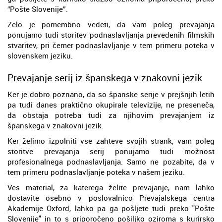
“Pošte Slovenije”.
Zelo je pomembno vedeti, da vam poleg prevajanja
ponujamo tudi storitev podnaslavljanja prevedenih filmskih
stvaritev, pri čemer podnaslavljanje v tem primeru poteka v
slovenskem jeziku.
Prevajanje serij iz španskega v znakovni jezik
Ker je dobro poznano, da so španske serije v prejšnjih letih
pa tudi danes praktično okupirale televizije, ne preseneča,
da obstaja potreba tudi za njihovim prevajanjem iz
španskega v znakovni jezik.
Ker želimo izpolniti vse zahteve svojih strank, vam poleg
storitve prevajanja serij ponujamo tudi možnost
profesionalnega podnaslavljanja. Samo ne pozabite, da v
tem primeru podnaslavljanje poteka v našem jeziku.
Ves material, za katerega želite prevajanje, nam lahko
dostavite osebno v poslovalnico Prevajalskega centra
Akademije Oxford, lahko pa ga pošljete tudi preko "Pošte
Slovenije" in to s priporočeno pošiljko oziroma s kurirsko