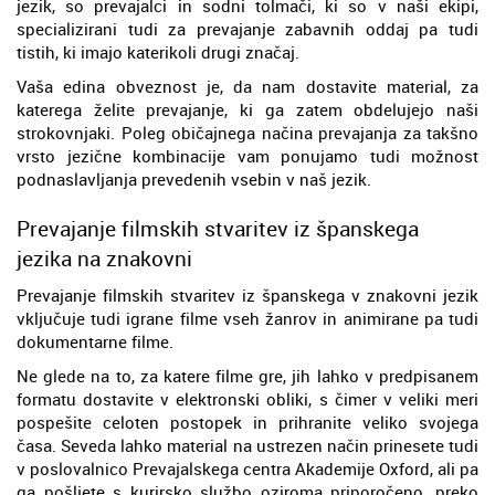
jezik, so prevajalci in sodni tolmači, ki so v naši ekipi,
specializirani tudi za prevajanje zabavnih oddaj pa tudi
tistih, ki imajo katerikoli drugi značaj.
Vaša edina obveznost je, da nam dostavite material, za
katerega želite prevajanje, ki ga zatem obdelujejo naši
strokovnjaki. Poleg običajnega načina prevajanja za takšno
vrsto jezične kombinacije vam ponujamo tudi možnost
podnaslavljanja prevedenih vsebin v naš jezik.
Prevajanje filmskih stvaritev iz španskega
jezika na znakovni
Prevajanje filmskih stvaritev iz španskega v znakovni jezik
vključuje tudi igrane filme vseh žanrov in animirane pa tudi
dokumentarne filme.
Ne glede na to, za katere filme gre, jih lahko v predpisanem
formatu dostavite v elektronski obliki, s čimer v veliki meri
pospešite celoten postopek in prihranite veliko svojega
časa. Seveda lahko material na ustrezen način prinesete tudi
v poslovalnico Prevajalskega centra Akademije Oxford, ali pa
ga pošljete s kurirsko službo oziroma priporočeno, preko