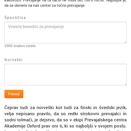
kakovosti. Prevajanje na ta način ne more biti 100% točno. Najboljše je,
da se obrnete na naš center za točno prevajanje.
Španščina
2000
znakov ostalo.
Norveški
Prevedi
Čeprav tudi za norveški kot tudi za finski in švedski jezik,
velja nepisano pravilo, da so redki strokovni prevajalci in
sodni tolmači, je dejstvo, da so v ekipi Prevajalskega centra
Akademije Oxford prav oni ti, ki so najboljši v svojem poslu.