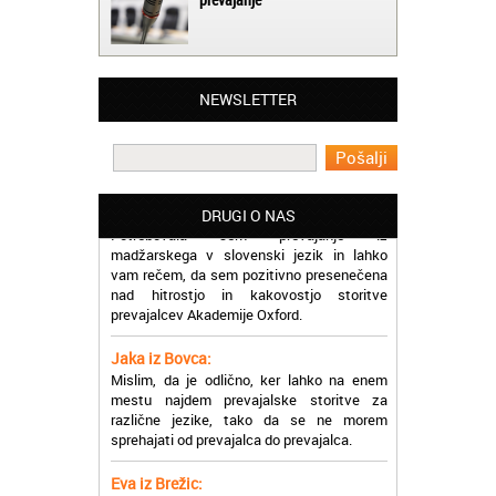
Matjaž iz Ajdovščine:
Lahko pohvalim vse zaposlene v Akademiji
NEWSLETTER
Oxford, ker so resnično profesionalni in
prevajalske storitve opravljajo hitro in
učinkoviti.
Martina iz Bleda:
Potrebovala sem prevajanje iz
DRUGI O NAS
madžarskega v slovenski jezik in lahko
vam rečem, da sem pozitivno presenečena
nad hitrostjo in kakovostjo storitve
prevajalcev Akademije Oxford.
Jaka iz Bovca:
Mislim, da je odlično, ker lahko na enem
mestu najdem prevajalske storitve za
različne jezike, tako da se ne morem
sprehajati od prevajalca do prevajalca.
Eva iz Brežic:
Nujno sem potrebovala prevod v francoski