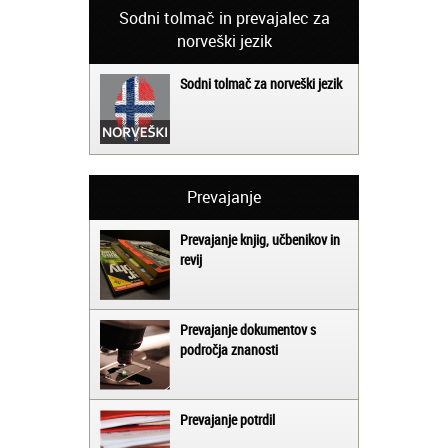
Sodni tolmač in prevajalec za
norveški jezik
Sodni tolmač za norveški jezik
Prevajanje
Prevajanje knjig, učbenikov in
revij
Prevajanje dokumentov s
področja znanosti
Prevajanje potrdil