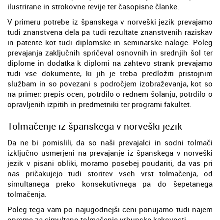
ilustrirane in strokovne revije ter časopisne članke.
V primeru potrebe iz španskega v norveški jezik prevajamo
tudi znanstvena dela pa tudi rezultate znanstvenih raziskav
in patente kot tudi diplomske in seminarske naloge. Poleg
prevajanja zaključnih spričeval osnovnih in srednjih šol ter
diplome in dodatka k diplomi na zahtevo strank prevajamo
tudi vse dokumente, ki jih je treba predložiti pristojnim
službam in so povezani s področjem izobraževanja, kot so
na primer: prepis ocen, potrdilo o rednem šolanju, potrdilo o
opravljenih izpitih in predmetniki ter programi fakultet.
Tolmačenje iz španskega v norveški jezik
Da ne bi pomislili, da so naši prevajalci in sodni tolmači
izključno usmerjeni na prevajanje iz španskega v norveški
jezik v pisani obliki, moramo posebej poudariti, da vas pri
nas pričakujejo tudi storitev vseh vrst tolmačenja, od
simultanega preko konsekutivnega pa do šepetanega
tolmačenja.
Poleg tega vam po najugodnejši ceni ponujamo tudi najem
opreme za simultano tolmačenje vrhunske kakovosti.