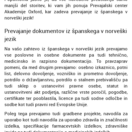
manjši del storitev, ki vam jih ponuja Prevajalski center
Akademije Oxford, kar zadeva prevajanje iz španskega v
norveški jezik!
Prevajanje dokumentov iz španskega v norveški
jezik
Na vašo zahtevo iz španskega v norveški jezik prevajamo
vse poslovne in osebne dokumente pa tudi tehnično,
medicinsko in razpisno dokumentacijo. To pravzaprav
pomeni, da med drugim prevajamo: osebno izkaznico, potni
list, delovno dovoljenje, vozniško in prometno dovoljenje,
potrdilo o državljanstvu, potrdilo o stalnem prebivališču pa
tudi sklep o ustanovitvi pravne osebe, statut in
ustanovitveni akt podjetja, različne vrste poročil, pogodbe,
certifikate ter pooblastila, licence pa tudi sodne odločbe in
sodbe kot tudi pravni red Evropske Unije.
Poleg tega prevajamo tudi gradbene projekte, navodila za
uporabo kot tudi navodila za uporabo zdravila in značilnosti
izdelka, specifikacije farmacevtskih izdelkov, zdravniške
izvide pa tudi dokumentacijo o medicinskih izdelkih.