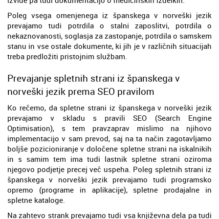
Poleg vsega omenjenega iz španskega v norveški jezik
prevajamo tudi potrdila o stalni zaposlitvi, potrdila o
nekaznovanosti, soglasja za zastopanje, potrdila o samskem
stanu in vse ostale dokumente, ki jih je v različnih situacijah
treba predložiti pristojnim službam.
Prevajanje spletnih strani iz španskega v
norveški jezik prema SEO pravilom
Ko rečemo, da spletne strani iz španskega v norveški jezik
prevajamo v skladu s pravili SEO (Search Engine
Optimisation), s tem pravzaprav mislimo na njihovo
implementacijo v sam prevod, saj na ta način zagotavljamo
boljše pozicioniranje v določene spletne strani na iskalnikih
in s samim tem ima tudi lastnik spletne strani oziroma
njegovo podjetje precej več uspeha. Poleg spletnih strani iz
španskega v norveški jezik prevajamo tudi programsko
opremo (programe in aplikacije), spletne prodajalne in
spletne kataloge.
Na zahtevo strank prevajamo tudi vsa književna dela pa tudi