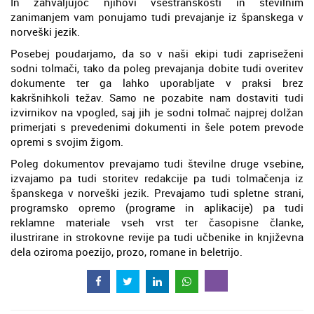
In zahvaljujoč njihovi vsestranskosti in številnim
zanimanjem vam ponujamo tudi prevajanje iz španskega v
norveški jezik.
Posebej poudarjamo, da so v naši ekipi tudi zapriseženi
sodni tolmači, tako da poleg prevajanja dobite tudi overitev
dokumente ter ga lahko uporabljate v praksi brez
kakršnihkoli težav. Samo ne pozabite nam dostaviti tudi
izvirnikov na vpogled, saj jih je sodni tolmač najprej dolžan
primerjati s prevedenimi dokumenti in šele potem prevode
opremi s svojim žigom.
Poleg dokumentov prevajamo tudi številne druge vsebine,
izvajamo pa tudi storitev redakcije pa tudi tolmačenja iz
španskega v norveški jezik. Prevajamo tudi spletne strani,
programsko opremo (programe in aplikacije) pa tudi
reklamne materiale vseh vrst ter časopisne članke,
ilustrirane in strokovne revije pa tudi učbenike in književna
dela oziroma poezijo, prozo, romane in beletrijo.