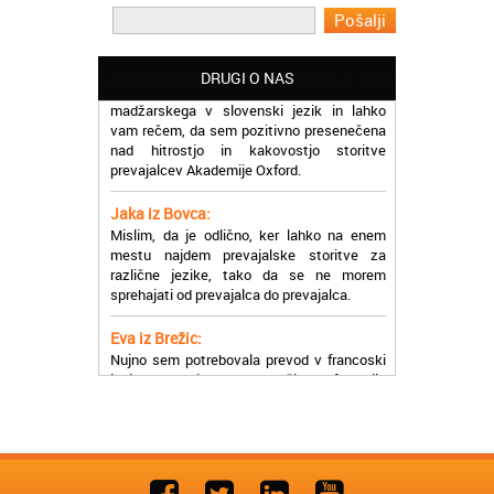
Martina iz Bleda:
Potrebovala sem prevajanje iz
DRUGI O NAS
madžarskega v slovenski jezik in lahko
vam rečem, da sem pozitivno presenečena
nad hitrostjo in kakovostjo storitve
prevajalcev Akademije Oxford.
Jaka iz Bovca:
Mislim, da je odlično, ker lahko na enem
mestu najdem prevajalske storitve za
različne jezike, tako da se ne morem
sprehajati od prevajalca do prevajalca.
Eva iz Brežic:
Nujno sem potrebovala prevod v francoski
jezik, na spletu sem našla Oxford, jih
poklicala in v roku nekaj ur sem po
elektronski pošti prejela prevod. Resnično
so izjemni!
Zoran iz Velenja:
Uslužni, hitri in ljubeznivi, za njih imam