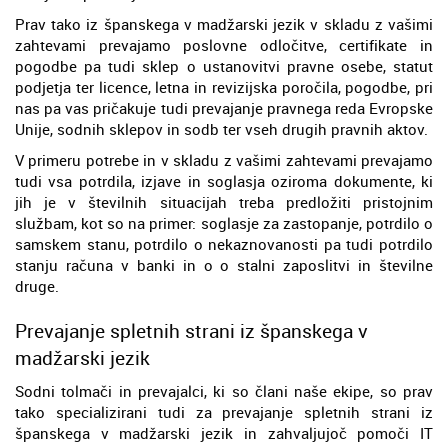
Prav tako iz španskega v madžarski jezik v skladu z vašimi
zahtevami prevajamo poslovne odločitve, certifikate in
pogodbe pa tudi sklep o ustanovitvi pravne osebe, statut
podjetja ter licence, letna in revizijska poročila, pogodbe, pri
nas pa vas pričakuje tudi prevajanje pravnega reda Evropske
Unije, sodnih sklepov in sodb ter vseh drugih pravnih aktov.
V primeru potrebe in v skladu z vašimi zahtevami prevajamo
tudi vsa potrdila, izjave in soglasja oziroma dokumente, ki
jih je v številnih situacijah treba predložiti pristojnim
službam, kot so na primer: soglasje za zastopanje, potrdilo o
samskem stanu, potrdilo o nekaznovanosti pa tudi potrdilo
stanju računa v banki in o o stalni zaposlitvi in številne
druge.
Prevajanje spletnih strani iz španskega v
madžarski jezik
Sodni tolmači in prevajalci, ki so člani naše ekipe, so prav
tako specializirani tudi za prevajanje spletnih strani iz
španskega v madžarski jezik in zahvaljujoč pomoči IT