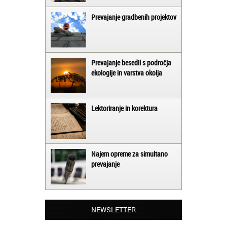
Prevajanje gradbenih projektov
Prevajanje besedil s področja
ekologije in varstva okolja
Lektoriranje in korektura
Najem opreme za simultano
prevajanje
Matjaž iz Ajdovščine:
Lahko pohvalim vse zaposlene v Akademiji
Oxford, ker so resnično profesionalni in
NEWSLETTER
prevajalske storitve opravljajo hitro in
učinkoviti.