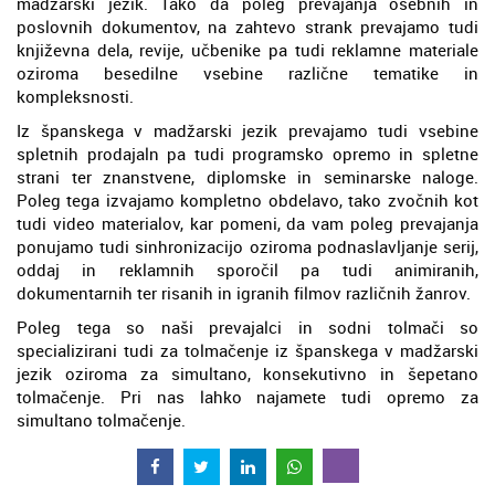
madžarski jezik. Tako da poleg prevajanja osebnih in
poslovnih dokumentov, na zahtevo strank prevajamo tudi
književna dela, revije, učbenike pa tudi reklamne materiale
oziroma besedilne vsebine različne tematike in
kompleksnosti.
Iz španskega v madžarski jezik prevajamo tudi vsebine
spletnih prodajaln pa tudi programsko opremo in spletne
strani ter znanstvene, diplomske in seminarske naloge.
Poleg tega izvajamo kompletno obdelavo, tako zvočnih kot
tudi video materialov, kar pomeni, da vam poleg prevajanja
ponujamo tudi sinhronizacijo oziroma podnaslavljanje serij,
oddaj in reklamnih sporočil pa tudi animiranih,
dokumentarnih ter risanih in igranih filmov različnih žanrov.
Poleg tega so naši prevajalci in sodni tolmači so
specializirani tudi za tolmačenje iz španskega v madžarski
jezik oziroma za simultano, konsekutivno in šepetano
tolmačenje. Pri nas lahko najamete tudi opremo za
simultano tolmačenje.