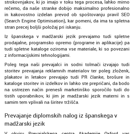
strokovnjakov, ki jo imajo v toku tega procesa, lahko mirno
rečemo, da naše stranke dobijo maksimalno profesionalno
in kakovostno izdelan prevod ob spoštovanju pravil SEO
(Search Engine Optimisation), kar pomeni, da ima ta spletna
stran precej boljši položaj pri iskanju.
Iz španskega v madžarski jezik prevajamo tudi spletne
prodajalne, programsko opremo (programe in aplikacije) pa
tudi spletne kataloge oziroma vse materiale, ki so povezani
z informacijskimi tehnologijami.
Poleg tega naši prevajalci in sodni tolmači izvajajo tudi
storitev prevajanja reklamnih materialov ter poleg zloženk,
plakatov in letakov prevajajo tudi PR članke, brošure in
kataloge storitev in izdelkov in lahko ste prepričani, da bodo
na ustrezen način prenesli marketinško sporočilo tudi do
tistih uporabnikov, ki jim je madžarski jezik materni in s
samim tem vplivali na širitev tržišča.
Prevajanje diplomskih nalog iz španskega v
madžarski jezik
V okviru Prevajalskega centra Akademije Oxford vas