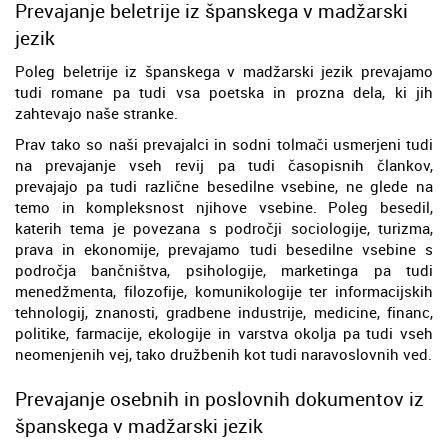
Prevajanje beletrije iz španskega v madžarski
jezik
Poleg beletrije iz španskega v madžarski jezik prevajamo
tudi romane pa tudi vsa poetska in prozna dela, ki jih
zahtevajo naše stranke.
Prav tako so naši prevajalci in sodni tolmači usmerjeni tudi
na prevajanje vseh revij pa tudi časopisnih člankov,
prevajajo pa tudi različne besedilne vsebine, ne glede na
temo in kompleksnost njihove vsebine. Poleg besedil,
katerih tema je povezana s področji sociologije, turizma,
prava in ekonomije, prevajamo tudi besedilne vsebine s
področja bančništva, psihologije, marketinga pa tudi
menedžmenta, filozofije, komunikologije ter informacijskih
tehnologij, znanosti, gradbene industrije, medicine, financ,
politike, farmacije, ekologije in varstva okolja pa tudi vseh
neomenjenih vej, tako družbenih kot tudi naravoslovnih ved.
Prevajanje osebnih in poslovnih dokumentov iz
španskega v madžarski jezik