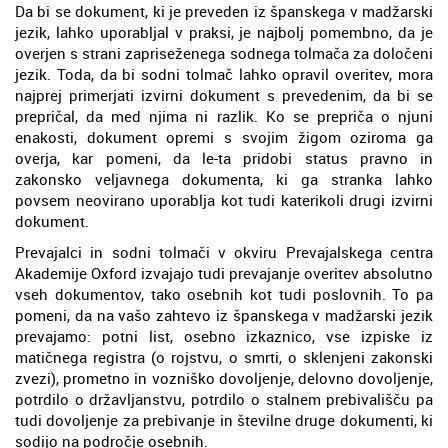
Da bi se dokument, ki je preveden iz španskega v madžarski
jezik, lahko uporabljal v praksi, je najbolj pomembno, da je
overjen s strani zapriseženega sodnega tolmača za določeni
jezik. Toda, da bi sodni tolmač lahko opravil overitev, mora
najprej primerjati izvirni dokument s prevedenim, da bi se
prepričal, da med njima ni razlik. Ko se prepriča o njuni
enakosti, dokument opremi s svojim žigom oziroma ga
overja, kar pomeni, da le-ta pridobi status pravno in
zakonsko veljavnega dokumenta, ki ga stranka lahko
povsem neovirano uporablja kot tudi katerikoli drugi izvirni
dokument.
Prevajalci in sodni tolmači v okviru Prevajalskega centra
Akademije Oxford izvajajo tudi prevajanje overitev absolutno
vseh dokumentov, tako osebnih kot tudi poslovnih. To pa
pomeni, da na vašo zahtevo iz španskega v madžarski jezik
prevajamo: potni list, osebno izkaznico, vse izpiske iz
matičnega registra (o rojstvu, o smrti, o sklenjeni zakonski
zvezi), prometno in vozniško dovoljenje, delovno dovoljenje,
potrdilo o državljanstvu, potrdilo o stalnem prebivališču pa
tudi dovoljenje za prebivanje in številne druge dokumenti, ki
sodijo na področje osebnih.