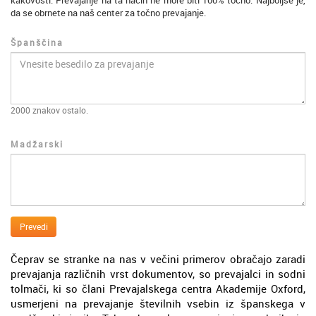
kakovosti. Prevajanje na ta način ne more biti 100% točno. Najboljše je,
da se obrnete na naš center za točno prevajanje.
Španščina
2000
znakov ostalo.
Madžarski
Prevedi
Čeprav se stranke na nas v večini primerov obračajo zaradi
prevajanja različnih vrst dokumentov, so prevajalci in sodni
tolmači, ki so člani Prevajalskega centra Akademije Oxford,
usmerjeni na prevajanje številnih vsebin iz španskega v