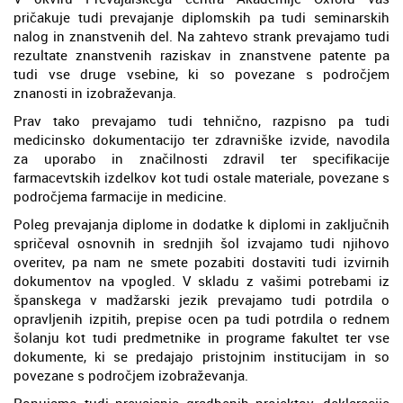
pričakuje tudi prevajanje diplomskih pa tudi seminarskih
nalog in znanstvenih del. Na zahtevo strank prevajamo tudi
rezultate znanstvenih raziskav in znanstvene patente pa
tudi vse druge vsebine, ki so povezane s področjem
znanosti in izobraževanja.
Prav tako prevajamo tudi tehnično, razpisno pa tudi
medicinsko dokumentacijo ter zdravniške izvide, navodila
za uporabo in značilnosti zdravil ter specifikacije
farmacevtskih izdelkov kot tudi ostale materiale, povezane s
področjema farmacije in medicine.
Poleg prevajanja diplome in dodatke k diplomi in zaključnih
spričeval osnovnih in srednjih šol izvajamo tudi njihovo
overitev, pa nam ne smete pozabiti dostaviti tudi izvirnih
dokumentov na vpogled. V skladu z vašimi potrebami iz
španskega v madžarski jezik prevajamo tudi potrdila o
opravljenih izpitih, prepise ocen pa tudi potrdila o rednem
šolanju kot tudi predmetnike in programe fakultet ter vse
dokumente, ki se predajajo pristojnim institucijam in so
povezane s področjem izobraževanja.
Ponujamo tudi prevajanje gradbenih projektov, deklaracije