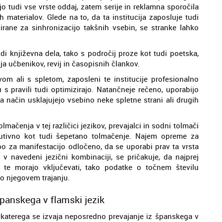
jo tudi vse vrste oddaj, zatem serije in reklamna sporočila
 materialov. Glede na to, da ta institucija zaposluje tudi
zirane za sinhronizacijo takšnih vsebin, se stranke lahko
di književna dela, tako s področij proze kot tudi poetska,
a učbenikov, revij in časopisnih člankov.
vom ali s spletom, zaposleni te institucije profesionalno
 s pravili tudi optimizirajo. Natančneje rečeno, uporabijo
a način usklajujejo vsebino neke spletne strani ali drugih
lmačenja v tej različici jezikov, prevajalci in sodni tolmači
kutivno kot tudi šepetano tolmačenje. Najem opreme za
o za manifestacijo odločeno, da se uporabi prav ta vrsta
 v navedeni jezični kombinaciji, se pričakuje, da najprej
n te morajo vključevati, tako podatke o točnem številu
 o njegovem trajanju.
španskega v flamski jezik
a katerega se izvaja neposredno prevajanje iz španskega v