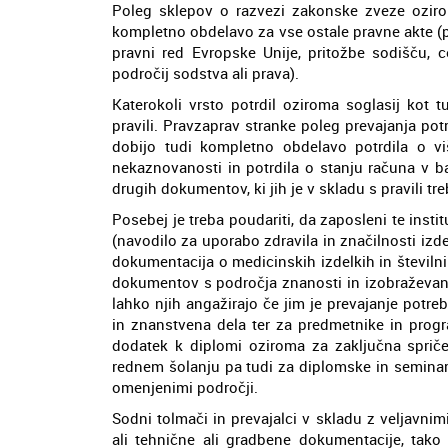
Poleg sklepov o razvezi zakonske zveze oziro
kompletno obdelavo za vse ostale pravne akte (p
pravni red Evropske Unije, pritožbe sodišču, c
področij sodstva ali prava).
Katerokoli vrsto potrdil oziroma soglasij kot t
pravili. Pravzaprav stranke poleg prevajanja po
dobijo tudi kompletno obdelavo potrdila o vi
nekaznovanosti in potrdila o stanju računa v ban
drugih dokumentov, ki jih je v skladu s pravili t
Posebej je treba poudariti, da zaposleni te ins
(navodilo za uporabo zdravila in značilnosti izdel
dokumentacija o medicinskih izdelkih in številni
dokumentov s področja znanosti in izobraževanj
lahko njih angažirajo če jim je prevajanje potr
in znanstvena dela ter za predmetnike in progra
dodatek k diplomi oziroma za zaključna spriče
rednem šolanju pa tudi za diplomske in seminar
omenjenimi področji.
Sodni tolmači in prevajalci v skladu z veljavnim
ali tehnične ali gradbene dokumentacije, tako 