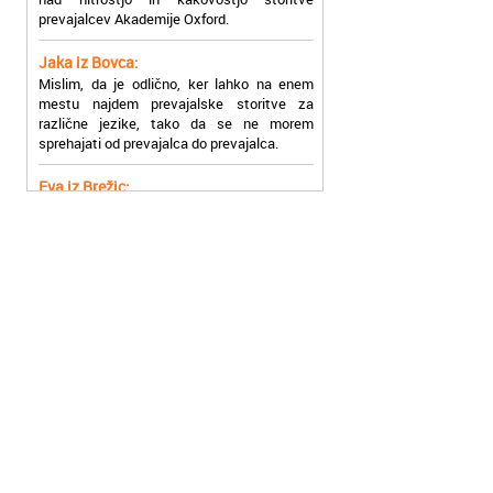
Jaka iz Bovca:
Mislim, da je odlično, ker lahko na enem
mestu najdem prevajalske storitve za
različne jezike, tako da se ne morem
sprehajati od prevajalca do prevajalca.
Eva iz Brežic:
Nujno sem potrebovala prevod v francoski
jezik, na spletu sem našla Oxford, jih
poklicala in v roku nekaj ur sem po
elektronski pošti prejela prevod. Resnično
so izjemni!
Zoran iz Velenja:
Uslužni, hitri in ljubeznivi, za njih imam
samo pohvalne besede!
Anja iz Višnje Gore:
Najboljše prevajalske storitve lahko najdete
prav v Akademiji Oxford! Vsaka čast!
Jure z Vrhnike: