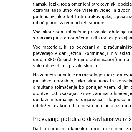
flamski jezik, toda omenjeni strokovnjaki obdela
oziroma absolutno vse vrste in video in zvočnih
podnaslavljalce kot tudi strokovnjake, speciali
odločijo tudi za eno od teh storitev.
Vsekakor sodni tolmači in prevajalci obdelajo tu
strankam pa je omogočena tudi storitev prevajanj
Vse materiale, ki so povezani ali z računalništ
prevedejo v dani jezični kombinaciji in v skladu
orodja SEO (Search Engine Optimisation) in na t
spletnih vsebin s pravili iskanja.
Na zahtevo strank je na razpolago tudi storitev to
pa lahko uporabijo, tako simultano in konse
simultano tolmačenje bo ponujen vsem, ki jim b
storitve. Od vsakogar, ki se zanima tolmačenje
dostavi informacije o organizaciji dogodka i
udeležencev kot tudi o mestu prirejanja oziroma
Prevajanje potrdila o državljanstvu iz 
Da bi in omejeni i katerikoli drugi dokument, z