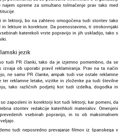
je najem opreme za simultano tolmačenje prav tako med
itucije.
ji in lektorji, bo na zahtevo omogočena tudi storitev tako
 in lekture in korekture. Da poenostavimo, ti strokovnjaki
ebinah katerekoli vrste popravijo in jih uskladijo, tako s
iki.
lamski jezik
i so tudi PR članki, tako da je izjemno pomembno, da se
k izvaja ob uporabi pravil reklamiranja. Prav na ta način
jejo, ne samo PR članke, ampak tudi vse ostale reklamne
e ter reklamne letake, vizitke in zloženke pa tudi številne
nju, tako različnih podjetij kot tudi izdelka, dogodka in
o zaposleni in korektorji kot tudi lektorji, kar pomeni, da
trebna storitev redakcije katerihkoli materialov. Omenjeni
 prevedenih vsebinah popravijo, in to ob maksimalnem
veljajo.
edemo tudi neposredno prevajanje filmov iz španskega v