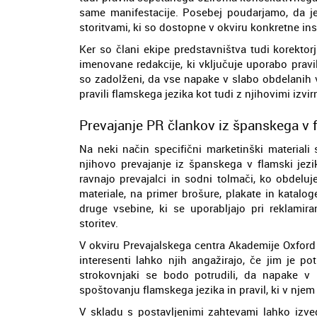
same manifestacije. Posebej poudarjamo, da 
storitvami, ki so dostopne v okviru konkretne inst
Ker so člani ekipe predstavništva tudi korektor
imenovane redakcije, ki vključuje uporabo pravil
so zadolženi, da vse napake v slabo obdelanih vs
pravili flamskega jezika kot tudi z njihovimi izvirn
Prevajanje PR člankov iz španskega v f
Na neki način specifični marketinški material
njihovo prevajanje iz španskega v flamski jezi
ravnajo prevajalci in sodni tolmači, ko obdelu
materiale, na primer brošure, plakate in katalog
druge vsebine, ki se uporabljajo pri reklamira
storitev.
V okviru Prevajalskega centra Akademije Oxford s
interesenti lahko njih angažirajo, če jim je po
strokovnjaki se bodo potrudili, da napake v
spoštovanju flamskega jezika in pravil, ki v njem 
V skladu s postavljenimi zahtevami lahko izv