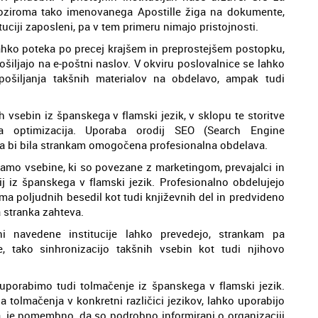
 oziroma tako imenovanega Apostille žiga na dokumente,
ituciji zaposleni, pa v tem primeru nimajo pristojnosti.
lahko poteka po precej krajšem in preprostejšem postopku,
šiljajo na e-poštni naslov. V okviru poslovalnice se lahko
ošiljanja takšnih materialov na obdelavo, ampak tudi
h vsebin iz španskega v flamski jezik, v sklopu te storitve
lna optimizacija. Uporaba orodij SEO (Search Engine
 da bi bila strankam omogočena profesionalna obdelava.
amo vsebine, ki so povezane z marketingom, prevajalci in
vij iz španskega v flamski jezik. Profesionalno obdelujejo
ma poljudnih besedil kot tudi književnih del in predvideno
a stranka zahteva.
eni navedene institucije lahko prevedejo, strankam pa
e, tako sinhronizacijo takšnih vsebin kot tudi njihovo
o uporabimo tudi tolmačenje iz španskega v flamski jezik.
a tolmačenja v konkretni različici jezikov, lahko uporabijo
, je pomembno, da so podrobno informirani o organizaciji