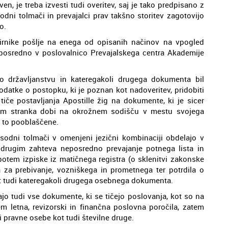
en, je treba izvesti tudi overitev, saj je tako predpisano z
dni tolmači in prevajalci prav takšno storitev zagotovijo
o.
irnike pošlje na enega od opisanih načinov na vpogled
posredno v poslovalnico Prevajalskega centra Akademije
o državljanstvu in kateregakoli drugega dokumenta bil
odatke o postopku, ki je poznan kot nadoveritev, pridobiti
če postavljanja Apostille žig na dokumente, ki je sicer
em stranka dobi na okrožnem sodišču v mestu svojega
a to pooblaščene.
 sodni tolmači v omenjeni jezični kombinaciji obdelajo v
 drugim zahteva neposredno prevajanje potnega lista in
potem izpiske iz matičnega registra (o sklenitvi zakonske
ja za prebivanje, vozniškega in prometnega ter potrdila o
ot tudi kateregakoli drugega osebnega dokumenta.
ajo tudi vse dokumente, ki se tičejo poslovanja, kot so na
em letna, revizorski in finančna poslovna poročila, zatem
i pravne osebe kot tudi številne druge.