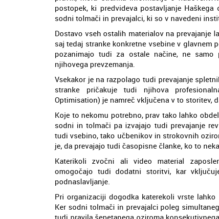
postopek, ki predvideva postavljanje Haškega
sodni tolmači in prevajalci, ki so v navedeni inst
Dostavo vseh ostalih materialov na prevajanje 
saj tedaj stranke konkretne vsebine v glavnem po
pozanimajo tudi za ostale načine, ne samo p
njihovega prevzemanja.
Vsekakor je na razpolago tudi prevajanje spletni
stranke pričakuje tudi njihova profesiona
Optimisation) je namreč vključena v to storitev,
Koje to nekomu potrebno, prav tako lahko obdel
sodni in tolmači pa izvajajo tudi prevajanje re
tudi vsebino, tako učbenikov in strokovnih oziro
je, da prevajajo tudi časopisne članke, ko to nek
Katerikoli zvočni ali video material zaposl
omogočajo tudi dodatni storitvi, kar vključuj
podnaslavljanje.
Pri organizaciji dogodka katerekoli vrste lahk
Ker sodni tolmači in prevajalci poleg simultaneg
tudi pravila šepetanega oziroma konsekutivnega