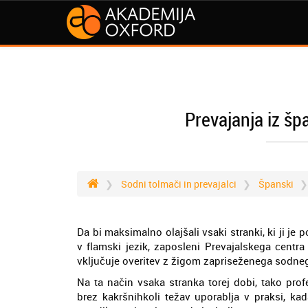
Prevajanja iz šp
Sodni tolmači in prevajalci
Španski
Da bi maksimalno olajšali vsaki stranki, ki ji 
v flamski jezik, zaposleni Prevajalskega centra 
vključuje overitev z žigom zapriseženega sodne
Na ta način vsaka stranka torej dobi, tako pro
brez kakršnihkoli težav uporablja v praksi, ka