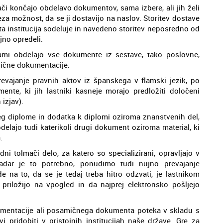
ači končajo obdelavo dokumentov, sama izbere, ali jih želi
reza možnost, da se ji dostavijo na naslov. Storitev dostave
 ta institucija sodeluje in navedeno storitev neposredno od
jno opredeli.
vami obdelajo vse dokumente iz sestave, tako poslovne,
nične dokumentacije.
evajanje pravnih aktov iz španskega v flamski jezik, po
nte, ki jih lastniki kasneje morajo predložiti določeni
 izjav).
oleg diplome in dodatka k diplomi oziroma znanstvenih del,
delajo tudi katerikoli drugi dokument oziroma material, ki
.
ni tolmači delo, za katero so specializirani, opravljajo v
adar je to potrebno, ponudimo tudi nujno prevajanje
 na to, da se je tedaj treba hitro odzvati, je lastnikom
riložijo na vpogled in da najprej elektronsko pošljejo
kumentacije ali posamičnega dokumenta poteka v skladu s
vi pridobiti v pristojnih institucijah naše države. Gre za