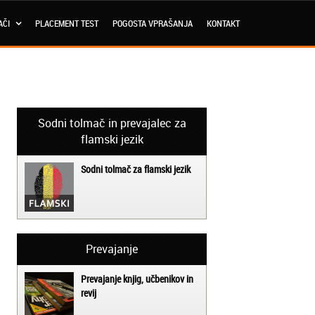
AČI
PLACEMENT TEST
POGOSTA VPRAŠANJA
KONTAKT
Sodni tolmač in prevajalec za
flamski jezik
Sodni tolmač za flamski jezik
Prevajanje
Prevajanje knjig, učbenikov in
revij