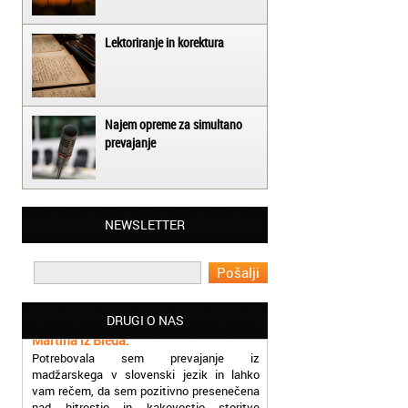
Lektoriranje in korektura
Najem opreme za simultano
prevajanje
Matjaž iz Ajdovščine:
NEWSLETTER
Lahko pohvalim vse zaposlene v Akademiji
Oxford, ker so resnično profesionalni in
prevajalske storitve opravljajo hitro in
učinkoviti.
Martina iz Bleda:
DRUGI O NAS
Potrebovala sem prevajanje iz
madžarskega v slovenski jezik in lahko
vam rečem, da sem pozitivno presenečena
nad hitrostjo in kakovostjo storitve
prevajalcev Akademije Oxford.