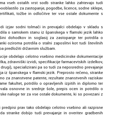
ma vseh ostalih vrst sodb stranke lahko zahtevajo tudi
ooblastilo za zastopanje, pogodbe, licence, sodne sklepe,
ertifikati, tožbe in odločitve ter vse ostale dokumente s
udi izjav sodni tolmači in prevajalci obdelajo v skladu s
trdila o samskem stanu iz španskega v flamski jezik lahko
šini dohodkov in soglasij za zastopanje ter potrdila o
ki oziroma potrdila o stalni zaposlitvi kot tudi številnih
reba predložiti državnim službam.
titucije obdelajo celotno vsebino medicinske dokumentacije
ka, zdravniški izvidi, specifikacije farmacevtskih izdelkov,
 drugi), specializirani pa so tudi za neposredno prevajanje
a iz španskega v flamski jezik. Preprosto rečeno, stranke
ebno za znanstvene patente, rezultate znanstvenih raziskav
me fakultet, potrdilo o opravljenih izpitih in diplomo ter
vala osnovne in srednje šole, prepis ocen in potrdilo o
ske naloge ter za vse ostale dokumente, ki so povezani z
i predpisi prav tako obdelajo celotno vsebino ali razpisne
da stranke dobijo tudi prevajanje in overitev gradbenih