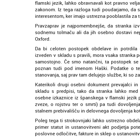
flamski jezik, lahko obravnavali kot pravno veljav
zakonom. Iz tega razloga tudi poudarjamo, da so
interesentom, ker imajo ustrezna pooblastila za t
Pravzaprav je najpomembnejše, da stranka izv
sodnemu tolmaču ali da jih osebno dostavi ne
Oxford.
Da bi celoten postopek obdelave in potrdila 
izveden v skladu s pravili, mora vsaka stranka p
samostojno. Če smo natančni, ta postopek se ti
poznan tudi pod imenom Haški. Podatke o t
stanovanja, saj prav tam delujejo službe, ki so z
Katerikoli drugi osebni dokument prevajalci in
skladu s predpisi, tako da stranka lahko med
osebne izkaznice iz španskega v flamski jezik 
zveze, o rojstvu ter o smrti) pa tudi dovoljen
stalnem prebivališču in delovnega dovoljenja k
Poleg tega ti strokovnjaki lahko ustrezno obdel
primer statut in ustanovitveni akt podjetja pot
poslovne odločitve, fakture in sklep o ustanovitv