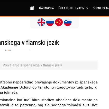
GARANCIJA
ŠOLA TUJIH JEZIKOV
SODNI TOLM
anskega v flamski jezik
Prevajanje iz španskega v flamski jezik
je potrebno neposredno prevajanje dokumentov iz španskega
Akademije Oxford ob tej storitvi zagotovijo tudi tisto, ki
ga tolmača.
fesionalno kot tudi hitro storitev, obdelane dokumente pa
darkoli je to potrebno, saj žig sodnega tolmača služi kot