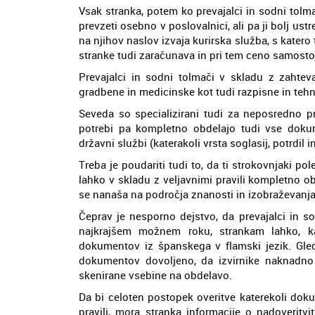
Vsak stranka, potem ko prevajalci in sodni tolm
prevzeti osebno v poslovalnici, ali pa ji bolj ust
na njihov naslov izvaja kurirska služba, s katero
stranke tudi zaračunava in pri tem ceno samosto
Prevajalci in sodni tolmači v skladu z zahte
gradbene in medicinske kot tudi razpisne in teh
Seveda so specializirani tudi za neposredno pr
potrebi pa kompletno obdelajo tudi vse dokume
državni službi (katerakoli vrsta soglasij, potrdil in
Treba je poudariti tudi to, da ti strokovnjaki p
lahko v skladu z veljavnimi pravili kompletno ob
se nanaša na področja znanosti in izobraževanja
Čeprav je nesporno dejstvo, da prevajalci in sod
najkrajšem možnem roku, strankam lahko, k
dokumentov iz španskega v flamski jezik. Glede
dokumentov dovoljeno, da izvirnike naknadno p
skenirane vsebine na obdelavo.
Da bi celoten postopek overitve katerekoli do
pravili, mora stranka informacije o nadoveritvit