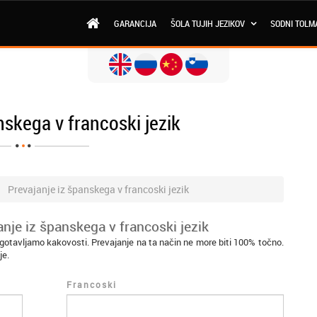
GARANCIJA
ŠOLA TUJIH JEZIKOV
SODNI TOLM
nskega v francoski jezik
Prevajanje iz španskega v francoski jezik
nje iz španskega v francoski jezik
agotavljamo kakovosti. Prevajanje na ta način ne more biti 100% točno.
je.
Francoski