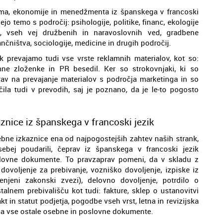
izma, ekonomije in menedžmenta iz španskega v francoski
ejo temo s področij: psihologije, politike, financ, ekologije
je, vseh vej družbenih in naravoslovnih ved, gradbene
bančništva, sociologije, medicine in drugih področij.
 prevajamo tudi vse vrste reklamnih materialov, kot so:
klamne zloženke in PR besedil. Ker so strokovnjaki, ki so
prav na prevajanje materialov s področja marketinga in so
ila tudi v prevodih, saj je poznano, da je le-to pogosto
aznice iz španskega v francoski jezik
sebne izkaznice ena od najpogostejših zahtev naših strank,
bej poudarili, čeprav iz španskega v francoski jezik
slovne dokumente. To pravzaprav pomeni, da v skladu z
ovoljenje za prebivanje, vozniško dovoljenje, izpiske iz
enjeni zakonski zvezi), delovno dovoljenje, potrdilo o
talnem prebivališču kot tudi: fakture, sklep o ustanovitvi
kt in statut podjetja, pogodbe vseh vrst, letna in revizijska
oma vse ostale osebne in poslovne dokumente.