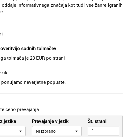
i oddaje informativnega značaja kot tudi vse žanre igranih
e.
ni
 overitvijo sodnih tolmačev
ega tolmača je 23 EUR po strani
ezik
je, ponujamo neverjetne popuste.
jte ceno prevajanja
z jezika
Prevajanje v jezik
Št. strani
Ni izbrano