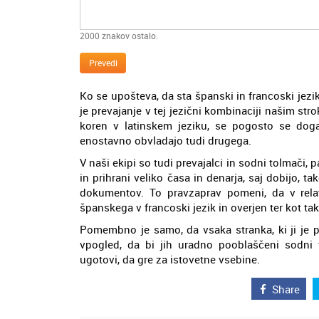
2000
znakov ostalo.
Prevedi
Ko se upošteva, da sta španski in francoski jezik
je prevajanje v tej jezični kombinaciji našim str
koren v latinskem jeziku, se pogosto se doga
enostavno obvladajo tudi drugega.
V naši ekipi so tudi prevajalci in sodni tolmači,
in prihrani veliko časa in denarja, saj dobijo, ta
dokumentov. To pravzaprav pomeni, da v rela
španskega v francoski jezik in overjen ter kot ta
Pomembno je samo, da vsaka stranka, ki ji je p
vpogled, da bi jih uradno pooblaščeni sodni t
ugotovi, da gre za istovetne vsebine.
Share