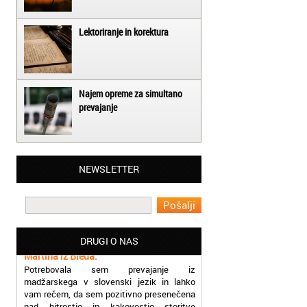
Lektoriranje in korektura
Najem opreme za simultano
prevajanje
Matjaž iz Ajdovščine:
NEWSLETTER
Lahko pohvalim vse zaposlene v Akademiji
Oxford, ker so resnično profesionalni in
prevajalske storitve opravljajo hitro in
učinkoviti.
Martina iz Bleda:
DRUGI O NAS
Potrebovala sem prevajanje iz
madžarskega v slovenski jezik in lahko
vam rečem, da sem pozitivno presenečena
nad hitrostjo in kakovostjo storitve
prevajalcev Akademije Oxford.