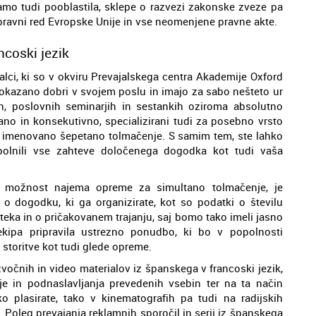
jamo tudi pooblastila, sklepe o razvezi zakonske zveze pa
pravni red Evropske Unije in vse neomenjene pravne akte.
ncoski jezik
alci, ki so v okviru Prevajalskega centra Akademije Oxford
dokazano dobri v svojem poslu in imajo za sabo nešteto ur
h, poslovnih seminarjih in sestankih oziroma absolutno
no in konsekutivno, specializirani tudi za posebno vrsto
ko imenovano šepetano tolmačenje. S samim tem, ste lahko
polnili vse zahteve določenega dogodka kot tudi vaša
i možnost najema opreme za simultano tolmačenje, je
e o dogodku, ki ga organizirate, kot so podatki o številu
teka in o pričakovanem trajanju, saj bomo tako imeli jasno
ekipa pripravila ustrezno ponudbo, ki bo v popolnosti
storitve kot tudi glede opreme.
 zvočnih in video materialov iz španskega v francoski jezik,
ije in podnaslavljanja prevedenih vsebin ter na ta način
o plasirate, tako v kinematografih pa tudi na radijskih
. Poleg prevajanja reklamnih sporočil in serij iz španskega