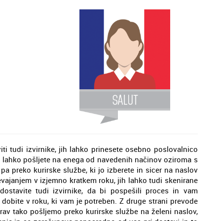
ti tudi izvirnike, jih lahko prinesete osebno poslovalnico
ih lahko pošljete na enega od navedenih načinov oziroma s
pa preko kurirske službe, ki jo izberete in sicer na naslov
evajanjem v izjemno kratkem roku, jih lahko tudi skenirane
ostavite tudi izvirnike, da bi pospešili proces in vam
dobite v roku, ki vam je potreben. Z druge strani prevode
rav tako pošljemo preko kurirske službe na želeni naslov,