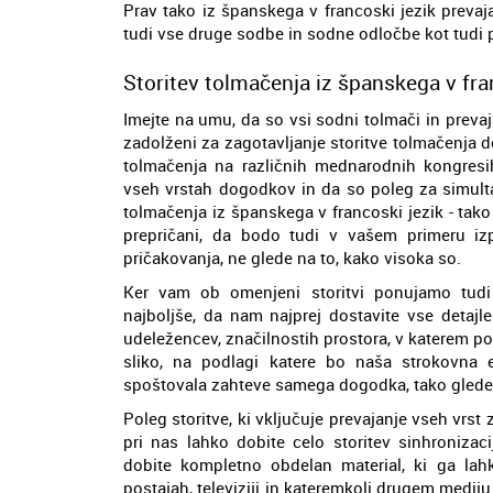
Prav tako iz španskega v francoski jezik preva
tudi vse druge sodbe in sodne odločbe kot tudi 
Storitev tolmačenja iz španskega v fra
Imejte na umu, da so vsi sodni tolmači in prevaj
zadolženi za zagotavljanje storitve tolmačenja 
tolmačenja na različnih mednarodnih kongresi
vseh vrstah dogodkov in da so poleg za simulta
tolmačenja iz španskega v francoski jezik - ta
prepričani, da bodo tudi v vašem primeru iz
pričakovanja, ne glede na to, kako visoka so.
Ker vam ob omenjeni storitvi ponujamo tud
najboljše, da nam najprej dostavite vse detajl
udeležencev, značilnostih prostora, v katerem po
sliko, na podlagi katere bo naša strokovna 
spoštovala zahteve samega dogodka, tako glede 
Poleg storitve, ki vključuje prevajanje vseh vrst
pri nas lahko dobite celo storitev sinhronizac
dobite kompletno obdelan material, ki ga lahk
postajah, televiziji in kateremkoli drugem mediju