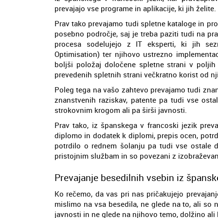
prevajajo vse programe in aplikacije, ki jih želite.
Prav tako prevajamo tudi spletne kataloge in prod
posebno področje, saj je treba paziti tudi na pr
procesa sodelujejo z IT eksperti, ki jih s
Optimisation) ter njihovo ustrezno implement
boljši položaj določene spletne strani v poljih
prevedenih spletnih strani večkratno korist od n
Poleg tega na vašo zahtevo prevajamo tudi znan
znanstvenih raziskav, patente pa tudi vse osta
strokovnim krogom ali pa širši javnosti.
Prav tako, iz španskega v francoski jezik prev
diplomo in dodatek k diplomi, prepis ocen, potrdi
potrdilo o rednem šolanju pa tudi vse ostale do
pristojnim službam in so povezani z izobraževa
Prevajanje besedilnih vsebin iz špansk
Ko rečemo, da vas pri nas pričakujejo prevajanj
mislimo na vsa besedila, ne glede na to, ali so
javnosti in ne glede na njihovo temo, dolžino al