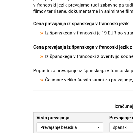
v francoski jezik prevajamo tudi zabavne pa tud
filmov ter risane, dokumentarne in animirane film
Cena prevajanja iz španskega v francoski jezik
Iz španskega v francoski je 19 EUR po stra
Cena prevajanja iz španskega v francoski jezik z
Iz španskega v francoski z overitvijo sodn
Popusti za prevajanje iz španskega v francoski j
Če imate veliko število strani za prevajan
Izračuna
Vrsta prevajanja
Prevajanje i
Prevajanje besedila
španski