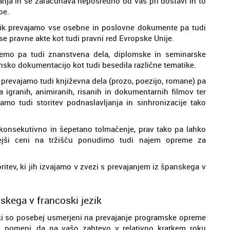
janja in se zaračunava neposredno od vas pri dostavi in to
be.
zik prevajamo vse osebne in poslovne dokumente pa tudi
e pravne akte kot tudi pravni red Evropske Unije.
remo pa tudi znanstvena dela, diplomske in seminarske
nsko dokumentacijo kot tudi besedila različne tematike.
k prevajamo tudi književna dela (prozo, poezijo, romane) pa
ja igranih, animiranih, risanih in dokumentarnih filmov ter
jamo tudi storitev podnaslavljanja in sinhronizacije tako
, konsekutivno in šepetano tolmačenje, prav tako pa lahko
ejši ceni na tržišču ponudimo tudi najem opreme za
tev, ki jih izvajamo v zvezi s prevajanjem iz španskega v
kega v francoski jezik
i, ki so posebej usmerjeni na prevajanje programske opreme
av pomeni, da na vašo zahtevo v relativno kratkem roku