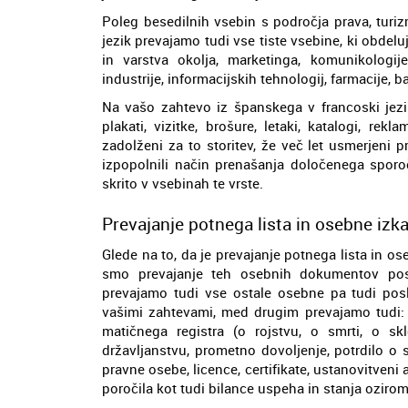
Poleg besedilnih vsebin s področja prava, tur
jezik prevajamo tudi vse tiste vsebine, ki obdeluj
in varstva okolja, marketinga, komunikologi
industrije, informacijskih tehnologij, farmacije, 
Na vašo zahtevo iz španskega v francoski jezik
plakati, vizitke, brošure, letaki, katalogi, re
zadolženi za to storitev, že več let usmerjeni 
izpopolnili način prenašanja določenega sporoč
skrito v vsebinah te vrste.
Prevajanje potnega lista in osebne izk
Glede na to, da je prevajanje potnega lista in o
smo prevajanje teh osebnih dokumentov pose
prevajamo tudi vse ostale osebne pa tudi po
vašimi zahtevami, med drugim prevajamo tudi: d
matičnega registra (o rojstvu, o smrti, o skl
državljanstvu, prometno dovoljenje, potrdilo o s
pravne osebe, licence, certifikate, ustanovitveni a
poročila kot tudi bilance uspeha in stanja ozir