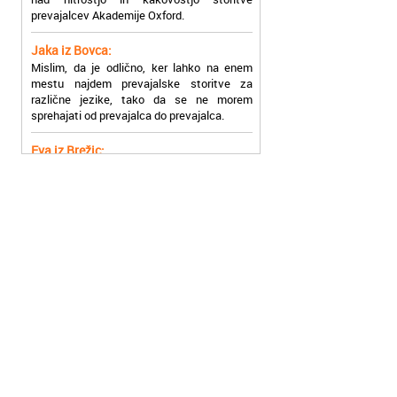
Jaka iz Bovca:
Mislim, da je odlično, ker lahko na enem
mestu najdem prevajalske storitve za
različne jezike, tako da se ne morem
sprehajati od prevajalca do prevajalca.
Eva iz Brežic:
Nujno sem potrebovala prevod v francoski
jezik, na spletu sem našla Oxford, jih
poklicala in v roku nekaj ur sem po
elektronski pošti prejela prevod. Resnično
so izjemni!
Zoran iz Velenja:
Uslužni, hitri in ljubeznivi, za njih imam
samo pohvalne besede!
Anja iz Višnje Gore:
Najboljše prevajalske storitve lahko najdete
prav v Akademiji Oxford! Vsaka čast!
Jure z Vrhnike:
Sodni tolmači iz Akademije Oxford so me