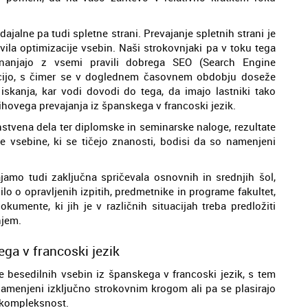
ajalne pa tudi spletne strani. Prevajanje spletnih strani je
avila optimizacije vsebin. Naši strokovnjaki pa v toku tega
eznanjajo z vsemi pravili dobrega SEO (Search Engine
acijo, s čimer se v doglednem časovnem obdobju doseže
 iskanja, kar vodi dovodi do tega, da imajo lastniki tako
jihovega prevajanja iz španskega v francoski jezik.
stvena dela ter diplomske in seminarske naloge, rezultate
le vsebine, ki se tičejo znanosti, bodisi da so namenjeni
ajamo tudi zaključna spričevala osnovnih in srednjih šol,
lo o opravljenih izpitih, predmetnike in programe fakultet,
kumente, ki jih je v različnih situacijah treba predložiti
njem.
ega v francoski jezik
e besedilnih vsebin iz španskega v francoski jezik, s tem
 namenjeni izključno strokovnim krogom ali pa se plasirajo
i kompleksnost.