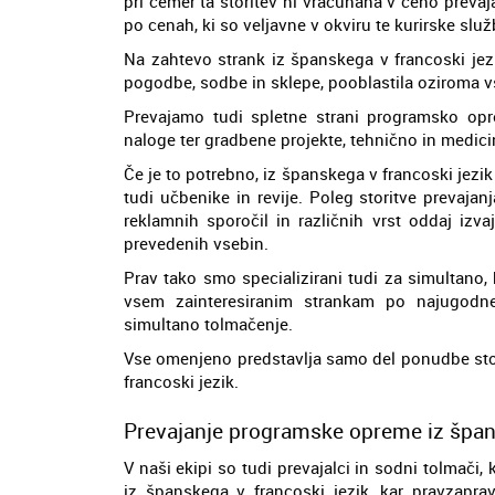
pri čemer ta storitev ni vračunana v ceno preva
po cenah, ki so veljavne v okviru te kurirske služ
Na zahtevo strank iz španskega v francoski je
pogodbe, sodbe in sklepe, pooblastila oziroma vs
Prevajamo tudi spletne strani programsko op
naloge ter gradbene projekte, tehnično in medici
Če je to potrebno, iz španskega v francoski jezi
tudi učbenike in revije. Poleg storitve prevajan
reklamnih sporočil in različnih vrst oddaj izva
prevedenih vsebin.
Prav tako smo specializirani tudi za simultano
vsem zainteresiranim strankam po najugodn
simultano tolmačenje.
Vse omenjeno predstavlja samo del ponudbe stori
francoski jezik.
Prevajanje programske opreme iz špans
V naši ekipi so tudi prevajalci in sodni tolmač
iz španskega v francoski jezik, kar pravzapr