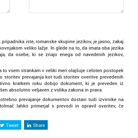
 pripadnika iste, romanske skupine jezikov, je jasno, zakaj
okovnjakom veliko lažje. In glede na to, da imata oba jezika
ja, da osebe, ki se znajo enega od navedenih jezikov,
 pa to vsem strankam v veliki meri olajšuje celoten postopek
ko storitev prevajanja kot tudi storitev overitve prevedenih
tivno kratkem roku dobijo dokument, ki je preveden iz
kšen absolutno veljaven z vidika zakona in prava.
otrebno prevajanje dokumentov dostavi tudi izvirnike na
olmač lahko primerjal s prevodi in opravil overitev, če
Tweet
Share