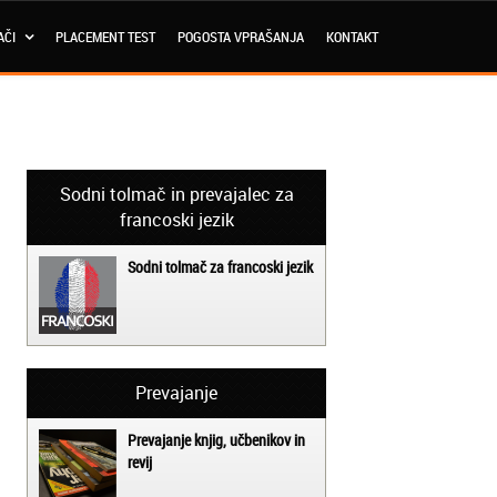
AČI
PLACEMENT TEST
POGOSTA VPRAŠANJA
KONTAKT
Sodni tolmač in prevajalec za
francoski jezik
Sodni tolmač za francoski jezik
Prevajanje
Prevajanje knjig, učbenikov in
revij