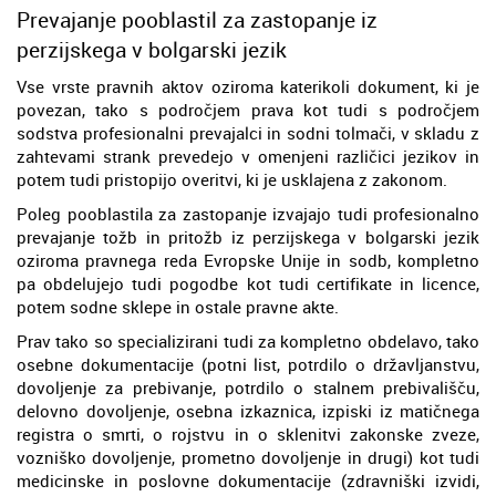
Prevajanje pooblastil za zastopanje iz
perzijskega v bolgarski jezik
Vse vrste pravnih aktov oziroma katerikoli dokument, ki je
povezan, tako s področjem prava kot tudi s področjem
sodstva profesionalni prevajalci in sodni tolmači, v skladu z
zahtevami strank prevedejo v omenjeni različici jezikov in
potem tudi pristopijo overitvi, ki je usklajena z zakonom.
Poleg pooblastila za zastopanje izvajajo tudi profesionalno
prevajanje tožb in pritožb iz perzijskega v bolgarski jezik
oziroma pravnega reda Evropske Unije in sodb, kompletno
pa obdelujejo tudi pogodbe kot tudi certifikate in licence,
potem sodne sklepe in ostale pravne akte.
Prav tako so specializirani tudi za kompletno obdelavo, tako
osebne dokumentacije (potni list, potrdilo o državljanstvu,
dovoljenje za prebivanje, potrdilo o stalnem prebivališču,
delovno dovoljenje, osebna izkaznica, izpiski iz matičnega
registra o smrti, o rojstvu in o sklenitvi zakonske zveze,
vozniško dovoljenje, prometno dovoljenje in drugi) kot tudi
medicinske in poslovne dokumentacije (zdravniški izvidi,