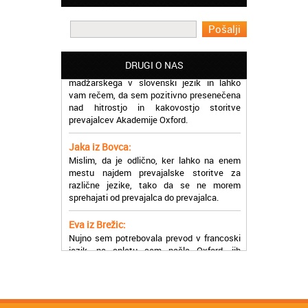
učinkoviti.
Martina iz Bleda:
Potrebovala sem prevajanje iz
DRUGI O NAS
madžarskega v slovenski jezik in lahko
vam rečem, da sem pozitivno presenečena
nad hitrostjo in kakovostjo storitve
prevajalcev Akademije Oxford.
Jaka iz Bovca:
Mislim, da je odlično, ker lahko na enem
mestu najdem prevajalske storitve za
različne jezike, tako da se ne morem
sprehajati od prevajalca do prevajalca.
Eva iz Brežic:
Nujno sem potrebovala prevod v francoski
jezik, na spletu sem našla Oxford, jih
poklicala in v roku nekaj ur sem po
elektronski pošti prejela prevod. Resnično
so izjemni!
Zoran iz Velenja: