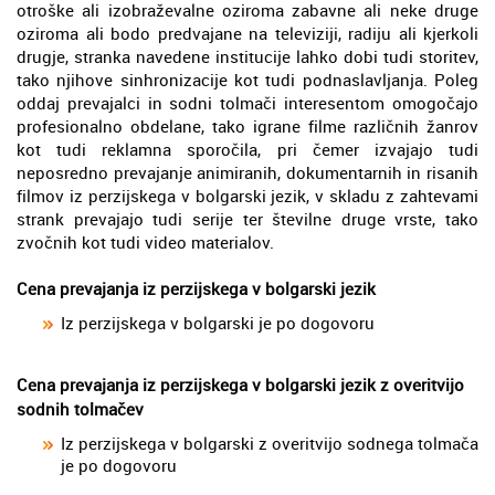
otroške ali izobraževalne oziroma zabavne ali neke druge
oziroma ali bodo predvajane na televiziji, radiju ali kjerkoli
drugje, stranka navedene institucije lahko dobi tudi storitev,
tako njihove sinhronizacije kot tudi podnaslavljanja. Poleg
oddaj prevajalci in sodni tolmači interesentom omogočajo
profesionalno obdelane, tako igrane filme različnih žanrov
kot tudi reklamna sporočila, pri čemer izvajajo tudi
neposredno prevajanje animiranih, dokumentarnih in risanih
filmov iz perzijskega v bolgarski jezik, v skladu z zahtevami
strank prevajajo tudi serije ter številne druge vrste, tako
zvočnih kot tudi video materialov.
Cena prevajanja iz perzijskega v bolgarski jezik
Iz perzijskega v bolgarski je po dogovoru
Cena prevajanja iz perzijskega v bolgarski jezik z overitvijo
sodnih tolmačev
Iz perzijskega v bolgarski z overitvijo sodnega tolmača
je po dogovoru