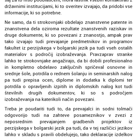
državnimi institucijami, ki to overitev izvajajo, da pridobi vse
informacije, ki so potrebne.
Ne samo, da ti strokovnjaki obdelajo znanstvene patente in
znanstvena dela oziroma rezultate znanstvenih raziskav in
druge dokumente, ki so povezani z znanostjo, ampak prav
tako izvajajo tudi prevajanje predmetnikov in programov
fakultet iz perzijskega v bolgarski jezik pa tudi vseh ostalih
materialov s področij izobraževanja. Pravzaprav stranke
lahko te strokovnjake angažirajo, da bi dobili profesionalno
in kompletno obdelavo zaključnih spričeval osnovne in
srednje šole, potrdila o rednem šolanju in seminarskih nalog
pa tudi prepisa ocen, diplome in dodatka k diplomi ter
potrdila o opravljenih izpitih in diplomskih nalog kot tudi
številnih drugih dokumentov, ki so s področjem
izobraževanja na katerikoli način povezani.
Treba je poudariti tudi to, da prevajalci in sodni tolmači
odgovorijo tudi na zahteve posameznikov v zvezi z
neposrednim prevajanjem gradbenih projektov iz
perzijskega v bolgarski jezik pa tudi, da v tej različici jezikov
lahko v skladu s pravili obdelujejo, tako deklaracije izdelkov