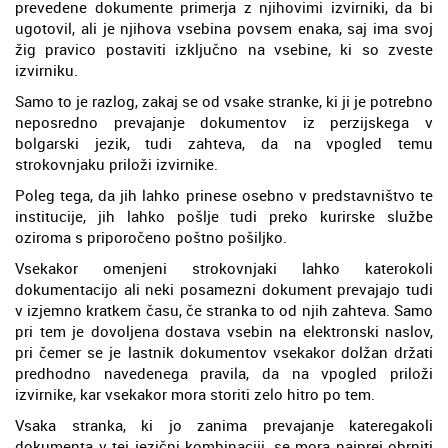
prevedene dokumente primerja z njihovimi izvirniki, da bi
ugotovil, ali je njihova vsebina povsem enaka, saj ima svoj
žig pravico postaviti izključno na vsebine, ki so zveste
izvirniku.
Samo to je razlog, zakaj se od vsake stranke, ki ji je potrebno
neposredno prevajanje dokumentov iz perzijskega v
bolgarski jezik, tudi zahteva, da na vpogled temu
strokovnjaku priloži izvirnike.
Poleg tega, da jih lahko prinese osebno v predstavništvo te
institucije, jih lahko pošlje tudi preko kurirske službe
oziroma s priporočeno poštno pošiljko.
Vsekakor omenjeni strokovnjaki lahko katerokoli
dokumentacijo ali neki posamezni dokument prevajajo tudi
v izjemno kratkem času, če stranka to od njih zahteva. Samo
pri tem je dovoljena dostava vsebin na elektronski naslov,
pri čemer se je lastnik dokumentov vsekakor dolžan držati
predhodno navedenega pravila, da na vpogled priloži
izvirnike, kar vsekakor mora storiti zelo hitro po tem.
Vsaka stranka, ki jo zanima prevajanje kateregakoli
dokumenta v tej jezični kombinaciji, se mora najprej obrniti