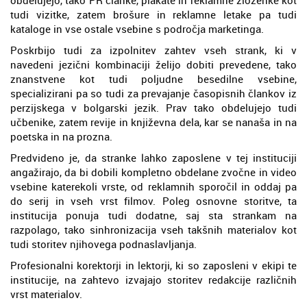
tudi vizitke, zatem brošure in reklamne letake pa tudi
kataloge in vse ostale vsebine s področja marketinga.
Poskrbijo tudi za izpolnitev zahtev vseh strank, ki v
navedeni jezični kombinaciji želijo dobiti prevedene, tako
znanstvene kot tudi poljudne besedilne vsebine,
specializirani pa so tudi za prevajanje časopisnih člankov iz
perzijskega v bolgarski jezik. Prav tako obdelujejo tudi
učbenike, zatem revije in književna dela, kar se nanaša in na
poetska in na prozna.
Predvideno je, da stranke lahko zaposlene v tej instituciji
angažirajo, da bi dobili kompletno obdelane zvočne in video
vsebine katerekoli vrste, od reklamnih sporočil in oddaj pa
do serij in vseh vrst filmov. Poleg osnovne storitve, ta
institucija ponuja tudi dodatne, saj sta strankam na
razpolago, tako sinhronizacija vseh takšnih materialov kot
tudi storitev njihovega podnaslavljanja.
Profesionalni korektorji in lektorji, ki so zaposleni v ekipi te
institucije, na zahtevo izvajajo storitev redakcije različnih
vrst materialov.