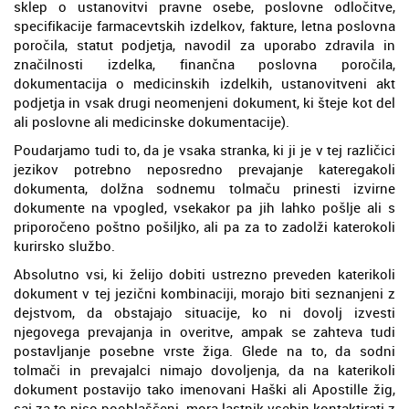
sklep o ustanovitvi pravne osebe, poslovne odločitve,
specifikacije farmacevtskih izdelkov, fakture, letna poslovna
poročila, statut podjetja, navodil za uporabo zdravila in
značilnosti izdelka, finančna poslovna poročila,
dokumentacija o medicinskih izdelkih, ustanovitveni akt
podjetja in vsak drugi neomenjeni dokument, ki šteje kot del
ali poslovne ali medicinske dokumentacije).
Poudarjamo tudi to, da je vsaka stranka, ki ji je v tej različici
jezikov potrebno neposredno prevajanje kateregakoli
dokumenta, dolžna sodnemu tolmaču prinesti izvirne
dokumente na vpogled, vsekakor pa jih lahko pošlje ali s
priporočeno poštno pošiljko, ali pa za to zadolži katerokoli
kurirsko službo.
Absolutno vsi, ki želijo dobiti ustrezno preveden katerikoli
dokument v tej jezični kombinaciji, morajo biti seznanjeni z
dejstvom, da obstajajo situacije, ko ni dovolj izvesti
njegovega prevajanja in overitve, ampak se zahteva tudi
postavljanje posebne vrste žiga. Glede na to, da sodni
tolmači in prevajalci nimajo dovoljenja, da na katerikoli
dokument postavijo tako imenovani Haški ali Apostille žig,
saj za to niso pooblaščeni, mora lastnik vsebin kontaktirati z