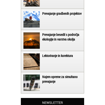
Prevajanje gradbenih projektov
Prevajanje besedil s področja
ekologije in varstva okolja
Lektoriranje in korektura
Najem opreme za simultano
prevajanje
Matjaž iz Ajdovščine:
Lahko pohvalim vse zaposlene v Akademiji
Oxford, ker so resnično profesionalni in
NEWSLETTER
prevajalske storitve opravljajo hitro in