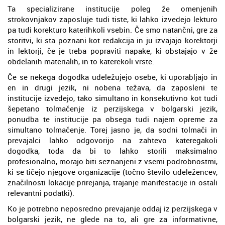
Ta specializirane institucije poleg že omenjenih
strokovnjakov zaposluje tudi tiste, ki lahko izvedejo lekturo
pa tudi korekturo katerihkoli vsebin. Če smo natančni, gre za
storitvi, ki sta poznani kot redakcija in ju izvajajo korektorji
in lektorji, če je treba popraviti napake, ki obstajajo v že
obdelanih materialih, in to katerekoli vrste.
Če se nekega dogodka udeležujejo osebe, ki uporabljajo in
en in drugi jezik, ni nobena težava, da zaposleni te
institucije izvedejo, tako simultano in konsekutivno kot tudi
šepetano tolmačenje iz perzijskega v bolgarski jezik,
ponudba te institucije pa obsega tudi najem opreme za
simultano tolmačenje. Torej jasno je, da sodni tolmači in
prevajalci lahko odgovorijo na zahtevo kateregakoli
dogodka, toda da bi to lahko storili maksimalno
profesionalno, morajo biti seznanjeni z vsemi podrobnostmi,
ki se tičejo njegove organizacije (točno število udeležencev,
značilnosti lokacije prirejanja, trajanje manifestacije in ostali
relevantni podatki).
Ko je potrebno neposredno prevajanje oddaj iz perzijskega v
bolgarski jezik, ne glede na to, ali gre za informativne,