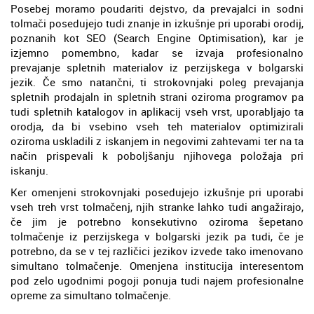
Posebej moramo poudariti dejstvo, da prevajalci in sodni
tolmači posedujejo tudi znanje in izkušnje pri uporabi orodij,
poznanih kot SEO (Search Engine Optimisation), kar je
izjemno pomembno, kadar se izvaja profesionalno
prevajanje spletnih materialov iz perzijskega v bolgarski
jezik. Če smo natančni, ti strokovnjaki poleg prevajanja
spletnih prodajaln in spletnih strani oziroma programov pa
tudi spletnih katalogov in aplikacij vseh vrst, uporabljajo ta
orodja, da bi vsebino vseh teh materialov optimizirali
oziroma uskladili z iskanjem in negovimi zahtevami ter na ta
način prispevali k poboljšanju njihovega položaja pri
iskanju.
Ker omenjeni strokovnjaki posedujejo izkušnje pri uporabi
vseh treh vrst tolmačenj, njih stranke lahko tudi angažirajo,
če jim je potrebno konsekutivno oziroma šepetano
tolmačenje iz perzijskega v bolgarski jezik pa tudi, če je
potrebno, da se v tej različici jezikov izvede tako imenovano
simultano tolmačenje. Omenjena institucija interesentom
pod zelo ugodnimi pogoji ponuja tudi najem profesionalne
opreme za simultano tolmačenje.