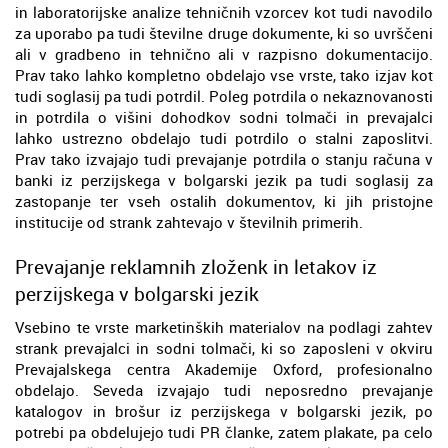
in laboratorijske analize tehničnih vzorcev kot tudi navodilo
za uporabo pa tudi številne druge dokumente, ki so uvrščeni
ali v gradbeno in tehnično ali v razpisno dokumentacijo.
Prav tako lahko kompletno obdelajo vse vrste, tako izjav kot
tudi soglasij pa tudi potrdil. Poleg potrdila o nekaznovanosti
in potrdila o višini dohodkov sodni tolmači in prevajalci
lahko ustrezno obdelajo tudi potrdilo o stalni zaposlitvi.
Prav tako izvajajo tudi prevajanje potrdila o stanju računa v
banki iz perzijskega v bolgarski jezik pa tudi soglasij za
zastopanje ter vseh ostalih dokumentov, ki jih pristojne
institucije od strank zahtevajo v številnih primerih.
Prevajanje reklamnih zloženk in letakov iz
perzijskega v bolgarski jezik
Vsebino te vrste marketinških materialov na podlagi zahtev
strank prevajalci in sodni tolmači, ki so zaposleni v okviru
Prevajalskega centra Akademije Oxford, profesionalno
obdelajo. Seveda izvajajo tudi neposredno prevajanje
katalogov in brošur iz perzijskega v bolgarski jezik, po
potrebi pa obdelujejo tudi PR članke, zatem plakate, pa celo