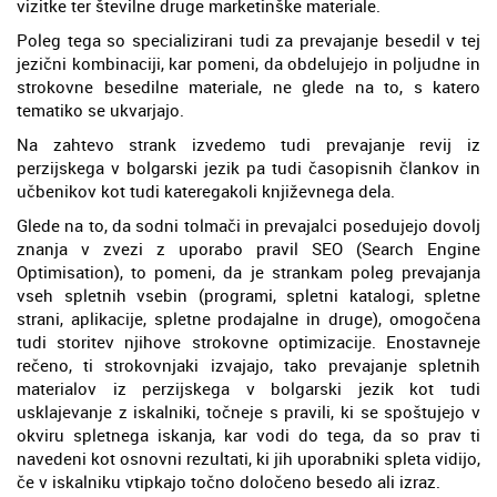
vizitke ter številne druge marketinške materiale.
Poleg tega so specializirani tudi za prevajanje besedil v tej
jezični kombinaciji, kar pomeni, da obdelujejo in poljudne in
strokovne besedilne materiale, ne glede na to, s katero
tematiko se ukvarjajo.
Na zahtevo strank izvedemo tudi prevajanje revij iz
perzijskega v bolgarski jezik pa tudi časopisnih člankov in
učbenikov kot tudi kateregakoli književnega dela.
Glede na to, da sodni tolmači in prevajalci posedujejo dovolj
znanja v zvezi z uporabo pravil SEO (Search Engine
Optimisation), to pomeni, da je strankam poleg prevajanja
vseh spletnih vsebin (programi, spletni katalogi, spletne
strani, aplikacije, spletne prodajalne in druge), omogočena
tudi storitev njihove strokovne optimizacije. Enostavneje
rečeno, ti strokovnjaki izvajajo, tako prevajanje spletnih
materialov iz perzijskega v bolgarski jezik kot tudi
usklajevanje z iskalniki, točneje s pravili, ki se spoštujejo v
okviru spletnega iskanja, kar vodi do tega, da so prav ti
navedeni kot osnovni rezultati, ki jih uporabniki spleta vidijo,
če v iskalniku vtipkajo točno določeno besedo ali izraz.