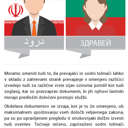
Moramo omeniti tudi to, da prevajalci in sodni tolmači lahko
v skladu z zahtevami strank prevajanje v omenjeni različici
izvedejo tudi za različne vrste izjav oziroma potrdil kot tudi
soglasij, kar so pravzaprav dokumenti, ki jih njihovi lastniki
morajo predložiti določeni pristojni službi.
Obdelava dokumentov se izvaja, kot je to že omenjeno, ob
maksimalnem spoštovanju vseh določb veljavnega zakona,
pa so po opravljenem pregledu ti strokovnjaki dolžni izvesti
tudi overitev. Točneje rečeno, zapriseženi sodni tolmači