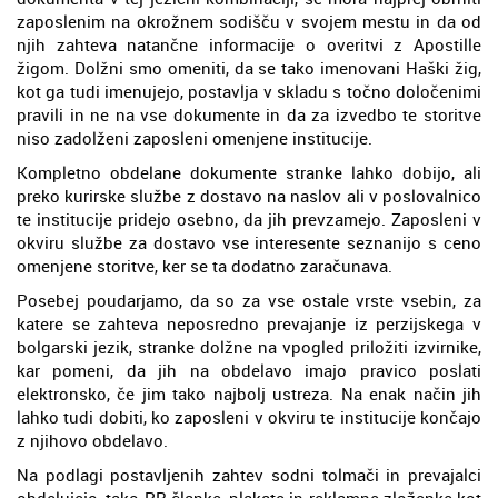
zaposlenim na okrožnem sodišču v svojem mestu in da od
njih zahteva natančne informacije o overitvi z Apostille
žigom. Dolžni smo omeniti, da se tako imenovani Haški žig,
kot ga tudi imenujejo, postavlja v skladu s točno določenimi
pravili in ne na vse dokumente in da za izvedbo te storitve
niso zadolženi zaposleni omenjene institucije.
Kompletno obdelane dokumente stranke lahko dobijo, ali
preko kurirske službe z dostavo na naslov ali v poslovalnico
te institucije pridejo osebno, da jih prevzamejo. Zaposleni v
okviru službe za dostavo vse interesente seznanijo s ceno
omenjene storitve, ker se ta dodatno zaračunava.
Posebej poudarjamo, da so za vse ostale vrste vsebin, za
katere se zahteva neposredno prevajanje iz perzijskega v
bolgarski jezik, stranke dolžne na vpogled priložiti izvirnike,
kar pomeni, da jih na obdelavo imajo pravico poslati
elektronsko, če jim tako najbolj ustreza. Na enak način jih
lahko tudi dobiti, ko zaposleni v okviru te institucije končajo
z njihovo obdelavo.
Na podlagi postavljenih zahtev sodni tolmači in prevajalci
obdelujejo, tako PR članke, plakate in reklamne zloženke kot