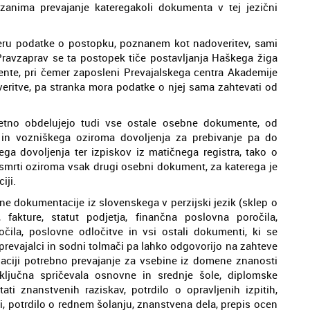
zanima prevajanje kateregakoli dokumenta v tej jezični
meru podatke o postopku, poznanem kot nadoveritev, sami
. Pravzaprav se ta postopek tiče postavljanja Haškega žiga
te, pri čemer zaposleni Prevajalskega centra Akademije
veritve, pa stranka mora podatke o njej sama zahtevati od
letno obdelujejo tudi vse ostale osebne dokumente, od
u in vozniškega oziroma dovoljenja za prebivanje pa do
ega dovoljenja ter izpiskov iz matičnega registra, tako o
o smrti oziroma vsak drugi osebni dokument, za katerega je
iji.
e dokumentacije iz slovenskega v perzijski jezik (sklep o
, fakture, statut podjetja, finančna poslovna poročila,
očila, poslovne odločitve in vsi ostali dokumenti, ki se
 prevajalci in sodni tolmači pa lahko odgovorijo na zahteve
inaciji potrebno prevajanje za vsebine iz domene znanosti
aključna spričevala osnovne in srednje šole, diplomske
tati znanstvenih raziskav, potrdilo o opravljenih izpitih,
, potrdilo o rednem šolanju, znanstvena dela, prepis ocen