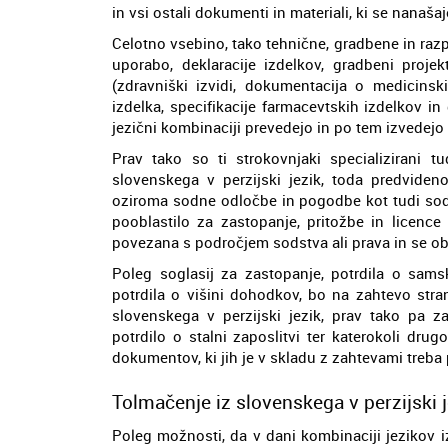
in vsi ostali dokumenti in materiali, ki se nanaš
Celotno vsebino, tako tehnične, gradbene in razp
uporabo, deklaracije izdelkov, gradbeni projek
(zdravniški izvidi, dokumentacija o medicinski
izdelka, specifikacije farmacevtskih izdelkov in
jezični kombinaciji prevedejo in po tem izvedejo tu
Prav tako so ti strokovnjaki specializirani 
slovenskega v perzijski jezik, toda predviden
oziroma sodne odločbe in pogodbe kot tudi sodne
pooblastilo za zastopanje, pritožbe in licence
povezana s področjem sodstva ali prava in se ob
Poleg soglasij za zastopanje, potrdila o sam
potrdila o višini dohodkov, bo na zahtevo stra
slovenskega v perzijski jezik, prav tako pa za
potrdilo o stalni zaposlitvi ter katerokoli dru
dokumentov, ki jih je v skladu z zahtevami treba p
Tolmačenje iz slovenskega v perzijski j
Poleg možnosti, da v dani kombinaciji jezikov 