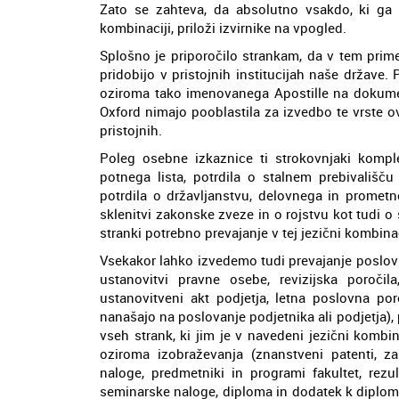
Zato se zahteva, da absolutno vsakdo, ki ga 
kombinaciji, priloži izvirnike na vpogled.
Splošno je priporočilo strankam, da v tem pri
pridobijo v pristojnih institucijah naše države
oziroma tako imenovanega Apostille na dokumen
Oxford nimajo pooblastila za izvedbo te vrste o
pristojnih.
Poleg osebne izkaznice ti strokovnjaki komp
potnega lista, potrdila o stalnem prebivališč
potrdila o državljanstvu, delovnega in prometn
sklenitvi zakonske zveze in o rojstvu kot tudi 
stranki potrebno prevajanje v tej jezični kombinac
Vsekakor lahko izvedemo tudi prevajanje poslovn
ustanovitvi pravne osebe, revizijska poročila
ustanovitveni akt podjetja, letna poslovna por
nanašajo na poslovanje podjetnika ali podjetja),
vseh strank, ki jim je v navedeni jezični komb
oziroma izobraževanja (znanstveni patenti, z
naloge, predmetniki in programi fakultet, rezul
seminarske naloge, diploma in dodatek k diplomi