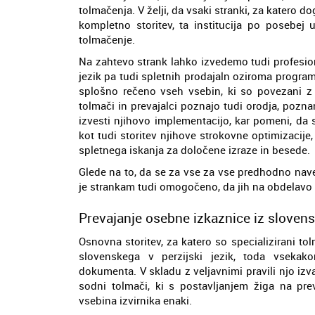
tolmačenja. V želji, da vsaki stranki, za katero
kompletno storitev, ta institucija po posebe
tolmačenje.
Na zahtevo strank lahko izvedemo tudi profesion
jezik pa tudi spletnih prodajaln oziroma programo
splošno rečeno vseh vsebin, ki so povezani z
tolmači in prevajalci poznajo tudi orodja, pozn
izvesti njihovo implementacijo, kar pomeni, da 
kot tudi storitev njihove strokovne optimizacije
spletnega iskanja za določene izraze in besede.
Glede na to, da se za vse za vse predhodno nav
je strankam tudi omogočeno, da jih na obdelavo p
Prevajanje osebne izkaznice iz slovensk
Osnovna storitev, za katero so specializirani t
slovenskega v perzijski jezik, toda vsekak
dokumenta. V skladu z veljavnimi pravili njo iz
sodni tolmači, ki s postavljanjem žiga na pre
vsebina izvirnika enaki.