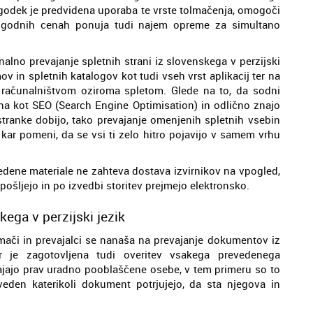
 dogodek je predvidena uporaba te vrste tolmačenja, omogoči
j ugodnih cenah ponuja tudi najem opreme za simultano
alno prevajanje spletnih strani iz slovenskega v perzijski
v in spletnih katalogov kot tudi vseh vrst aplikacij ter na
 računalništvom oziroma spletom. Glede na to, da sodni
ana kot SEO (Search Engine Optimisation) in odlično znajo
stranke dobijo, tako prevajanje omenjenih spletnih vsebin
, kar pomeni, da se vsi ti zelo hitro pojavijo v samem vrhu
edene materiale ne zahteva dostava izvirnikov na vpogled,
ošljejo in po izvedbi storitev prejmejo elektronsko.
ega v perzijski jezik
olmači in prevajalci se nanaša na prevajanje dokumentov iz
or je zagotovljena tudi overitev vsakega prevedenega
vajajo prav uradno pooblaščene osebe, v tem primeru so to
veden katerikoli dokument potrjujejo, da sta njegova in