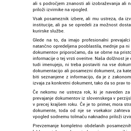
ali s področjem znanosti ali izobraževanja ali
priloži izvirnike na vpogled.
Vsak posameznik izbere, ali mu ustreza, da iz
institucije, ali pa se opredeli za možnost dos
kurirske službe.
Glede na to, da imajo profesionalni prevajalci
natančno opredeljena pooblastila, mednje pa ni u
dokumentov priporočamo, da se obrne na pristoj
informacije o tej vrsti overitve. Naša dolžnost j
tudi imenujejo, ni treba postaviti na vse doku
dokumentacijo ali posamezni dokument, za kate
biti seznanjene z informacijo, da je z zakonom
izvaja za konkretni dokument, tako da so prav to 
Če nekomu ne ustreza rok, ki je naveden za 
prevajanje dokumentov iz slovenskega v perzijski
v precej krajšem roku. Če je to primer, mora st
dokumente, toda od nje se vsekakor zahteva 
vpogled sodnemu tolmaču naknadno priloži izv
Prevzemanje kompletno obdelanih posameznih