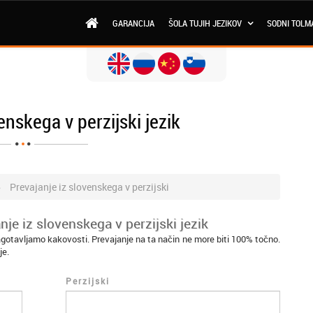
GARANCIJA
ŠOLA TUJIH JEZIKOV
SODNI TOLM
enskega v perzijski jezik
Prevajanje iz slovenskega v perzijski
je iz slovenskega v perzijski jezik
zagotavljamo kakovosti. Prevajanje na ta način ne more biti 100% točno.
je.
Perzijski