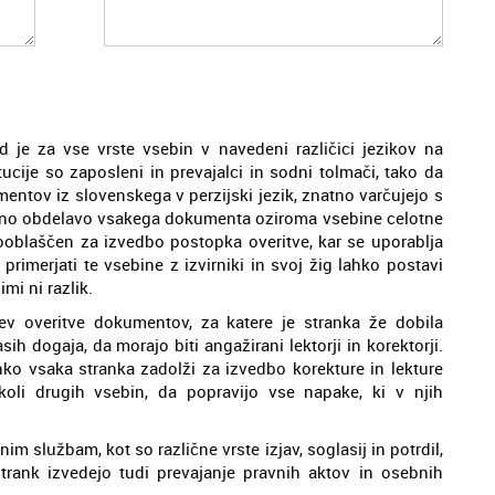
 je za vse vrste vsebin v navedeni različici jezikov na
ucije so zaposleni in prevajalci in sodni tolmači, tako da
entov iz slovenskega v perzijski jezik, znatno varčujejo s
tno obdelavo vsakega dokumenta oziroma vsebine celotne
pooblaščen za izvedbo postopka overitve, kar se uporablja
imerjati te vsebine z izvirniki in svoj žig lahko postavi
mi ni razlik.
tev overitve dokumentov, za katere je stranka že dobila
sih dogaja, da morajo biti angažirani lektorji in korektorji.
 lahko vsaka stranka zadolži za izvedbo korekture in lekture
oli drugih vsebin, da popravijo vse napake, ki v njih
im službam, kot so različne vrste izjav, soglasij in potrdil,
trank izvedejo tudi prevajanje pravnih aktov in osebnih