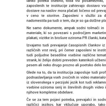
lahko poteka osebno, toda vsi posamezniki, 
zaposlenih te institucije zahtevajo dostavo vs
dostave na naslov mora plačati ločeno od prevaj
v ceno te storitve. Zaposleni v službi za 
nadomestila pa tudi o tem, da je so ga dolžne pl
Ne samo dokumente, ampak sodni tolmači in prev
materiale, ki so povezani s področjem marketi
plakati, vizitke in brošure oziroma PR članki, kata
Izvajamo tudi prevajanje časopisnih člankov iz
različnih vrst revij, pri čemer zaposleni te ins
tudi poljudne besedilne vsebine različne temat
strank, ki želijo dobiti preveden katerikoli učben
pesem ali neko drugo prozno ali poetsko delo kn
Glede na to, da ta institucija zaposluje tudi profe
podnaslavljanja vseh zvočnih in video materialov
iz slovenskega v perzijski jezik kot tudi reklamni
vsebine oziroma serij in številnih drugih video i
njihove kompletne obdelave.
Če se za tem pojavi potreba, prevajalci in sodn
različici jezikov, kar vključuje uporabo, t