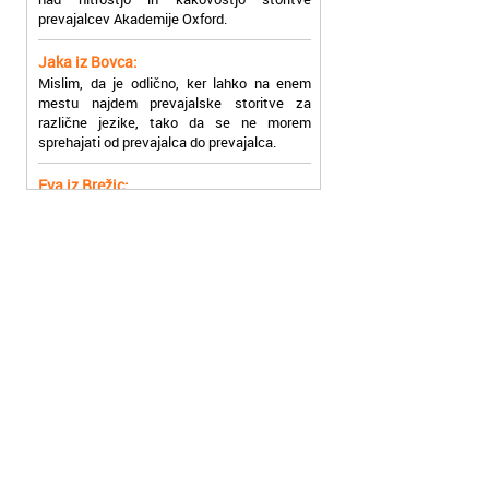
Jaka iz Bovca:
Mislim, da je odlično, ker lahko na enem
mestu najdem prevajalske storitve za
različne jezike, tako da se ne morem
sprehajati od prevajalca do prevajalca.
Eva iz Brežic:
Nujno sem potrebovala prevod v francoski
jezik, na spletu sem našla Oxford, jih
poklicala in v roku nekaj ur sem po
elektronski pošti prejela prevod. Resnično
so izjemni!
Zoran iz Velenja:
Uslužni, hitri in ljubeznivi, za njih imam
samo pohvalne besede!
Anja iz Višnje Gore:
Najboljše prevajalske storitve lahko najdete
prav v Akademiji Oxford! Vsaka čast!
Jure z Vrhnike:
Sodni tolmači iz Akademije Oxford so me