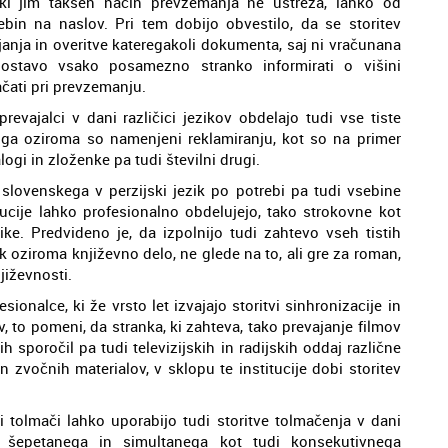
ki jim takšen način prevzemanja ne ustreza, lahko od
ebin na naslov. Pri tem dobijo obvestilo, da se storitev
anja in overitve kateregakoli dokumenta, saj ni vračunana
dostavo vsako posamezno stranko informirati o višini
ačati pri prevzemanju.
ajalci v dani različici jezikov obdelajo tudi vse tiste
nga oziroma so namenjeni reklamiranju, kot so na primer
logi in zloženke pa tudi številni drugi.
 slovenskega v perzijski jezik po potrebi pa tudi vsebine
titucije lahko profesionalno obdelujejo, tako strokovne kot
ike. Predvideno je, da izpolnijo tudi zahtevo vseh tistih
ik oziroma književno delo, ne glede na to, ali gre za roman,
jiževnosti.
sionalce, ki že vrsto let izvajajo storitvi sinhronizacije in
, to pomeni, da stranka, ki zahteva, tako prevajanje filmov
h sporočil pa tudi televizijskih in radijskih oddaj različne
n zvočnih materialov, v sklopu te institucije dobi storitev
i tolmači lahko uporabijo tudi storitve tolmačenja v dani
ako šepetanega in simultanega kot tudi konsekutivnega