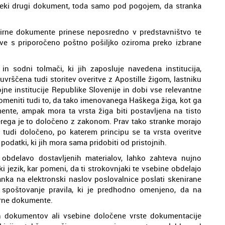
 neki drugi dokument, toda samo pod pogojem, da stranka
virne dokumente prinese neposredno v predstavništvo te
tave s priporočeno poštno pošiljko oziroma preko izbrane
 in sodni tolmači, ki jih zaposluje navedena institucija,
vrščena tudi storitev overitve z Apostille žigom, lastniku
ne institucije Republike Slovenije in dobi vse relevantne
e omeniti tudi to, da tako imenovanega Haškega žiga, kot ga
mente, ampak mora ta vrsta žiga biti postavljena na tisto
rega je to določeno z zakonom. Prav tako stranke morajo
 tudi določeno, po katerem principu se ta vrsta overitve
podatki, ki jih mora sama pridobiti od pristojnih.
obdelavo dostavljenih materialov, lahko zahteva nujno
 jezik, kar pomeni, da ti strokovnjaki te vsebine obdelajo
ranka na elektronski naslov poslovalnice poslati skenirane
spoštovanje pravila, ki je predhodno omenjeno, da na
irne dokumente.
 dokumentov ali vsebine določene vrste dokumentacije