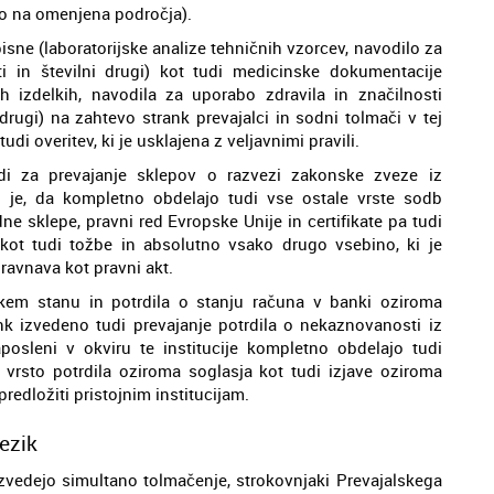
ajo na omenjena področja).
isne (laboratorijske analize tehničnih vzorcev, navodilo za
ti in številni drugi) kot tudi medicinske dokumentacije
h izdelkih, navodila za uporabo zdravila in značilnosti
 drugi) na zahtevo strank prevajalci in sodni tolmači v tej
di overitev, ki je usklajena z veljavnimi pravili.
tudi za prevajanje sklepov o razvezi zakonske zveze iz
o je, da kompletno obdelajo tudi vse ostale vrste sodb
 sklepe, pravni red Evropske Unije in certifikate pa tudi
 kot tudi tožbe in absolutno vsako drugo vsebino, ki je
ravnava kot pravni akt.
skem stanu in potrdila o stanju računa v banki oziroma
nk izvedeno tudi prevajanje potrdila o nekaznovanosti iz
posleni v okviru te institucije kompletno obdelajo tudi
go vrsto potrdila oziroma soglasja kot tudi izjave oziroma
redložiti pristojnim institucijam.
ezik
izvedejo simultano tolmačenje, strokovnjaki Prevajalskega