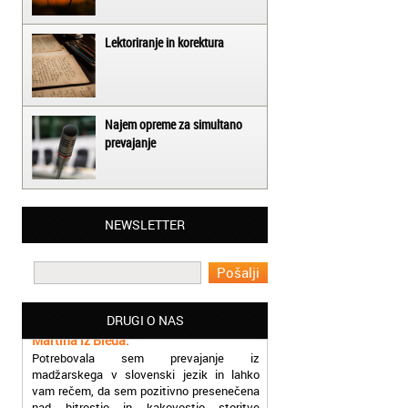
Lektoriranje in korektura
Najem opreme za simultano
prevajanje
Matjaž iz Ajdovščine:
NEWSLETTER
Lahko pohvalim vse zaposlene v Akademiji
Oxford, ker so resnično profesionalni in
prevajalske storitve opravljajo hitro in
učinkoviti.
Martina iz Bleda:
DRUGI O NAS
Potrebovala sem prevajanje iz
madžarskega v slovenski jezik in lahko
vam rečem, da sem pozitivno presenečena
nad hitrostjo in kakovostjo storitve
prevajalcev Akademije Oxford.