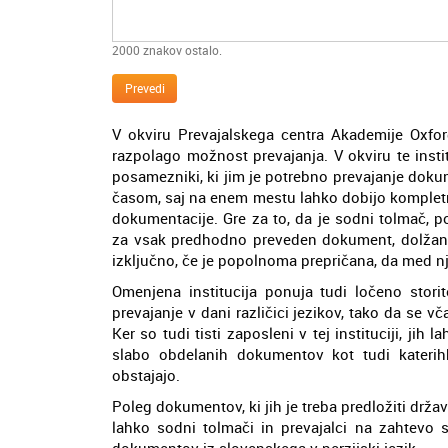
2000
znakov ostalo.
Prevedi
V okviru Prevajalskega centra Akademije Oxford
razpolago možnost prevajanja. V okviru te instit
posamezniki, ki jim je potrebno prevajanje dokum
časom, saj na enem mestu lahko dobijo komple
dokumentacije. Gre za to, da je sodni tolmač, 
za vsak predhodno preveden dokument, dolžan pr
izključno, če je popolnoma prepričana, da med nji
Omenjena institucija ponuja tudi ločeno stori
prevajanje v dani različici jezikov, tako da se vča
Ker so tudi tisti zaposleni v tej instituciji, jih
slabo obdelanih dokumentov kot tudi katerihk
obstajajo.
Poleg dokumentov, ki jih je treba predložiti državn
lahko sodni tolmači in prevajalci na zahtevo s