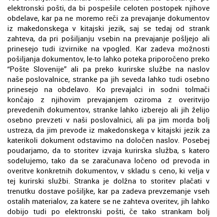
elektronski pošti, da bi pospešile celoten postopek njihove
obdelave, kar pa ne moremo reči za prevajanje dokumentov
iz makedonskega v kitajski jezik, saj se tedaj od strank
zahteva, da pri pošiljanju vsebin na prevajanje pošljejo ali
prinesejo tudi izvirnike na vpogled. Kar zadeva možnosti
pošiljanja dokumentov, le-to lahko poteka priporočeno preko
“Pošte Slovenije” ali pa preko kurirske službe na naslov
naše poslovalnice, stranke pa jih seveda lahko tudi osebno
prinesejo na obdelavo. Ko prevajalci in sodni tolmači
končajo z njihovim prevajanjem oziroma z overitvijo
prevedenih dokumentov, stranke lahko izberejo ali jih želijo
osebno prevzeti v naši poslovalnici, ali pa jim morda bolj
ustreza, da jim prevode iz makedonskega v kitajski jezik za
katerikoli dokument odstavimo na določen naslov. Posebej
poudarjamo, da to storitev izvaja kurirska služba, s katero
sodelujemo, tako da se zaračunava ločeno od prevoda in
overitve konkretnih dokumentov, v skladu s ceno, ki velja v
tej kurirski službi. Stranka je dolžna to storitev plačati v
trenutku dostave pošiljke, kar pa zadeva prevzemanje vseh
ostalih materialov, za katere se ne zahteva overitev, jih lahko
dobijo tudi po elektronski pošti, če tako strankam bolj