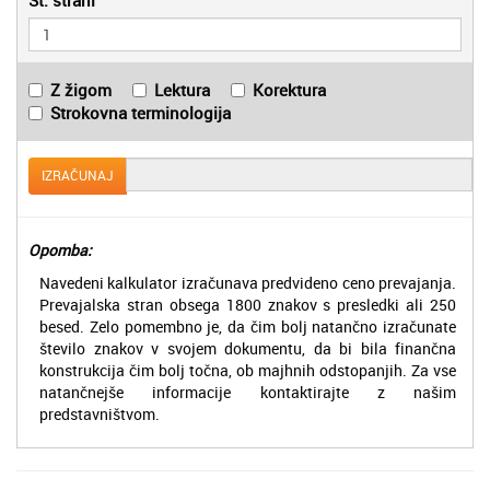
Z žigom
Lektura
Korektura
Strokovna terminologija
IZRAČUNAJ
Opomba:
Navedeni kalkulator izračunava predvideno ceno prevajanja.
Prevajalska stran obsega 1800 znakov s presledki ali 250
besed. Zelo pomembno je, da čim bolj natančno izračunate
število znakov v svojem dokumentu, da bi bila finančna
konstrukcija čim bolj točna, ob majhnih odstopanjih. Za vse
natančnejše informacije kontaktirajte z našim
predstavništvom.