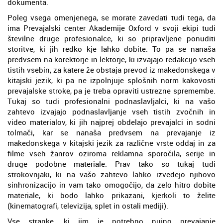
dokumenta.
Poleg vsega omenjenega, se morate zavedati tudi tega, da
ima Prevajalski center Akademije Oxford v svoji ekipi tudi
številne druge profesionalce, ki so pripravljene ponuditi
storitve, ki jih redko kje lahko dobite. To pa se nanaša
predvsem na korektorje in lektorje, ki izvajajo redakcijo vseh
tistih vsebin, za katere že obstaja prevod iz makedonskega v
kitajski jezik, ki pa ne izpolnjuje splošnih norm kakovosti
prevajalske stroke, pa je treba opraviti ustrezne spremembe.
Tukaj so tudi profesionalni podnaslavljalci, ki na vašo
zahtevo izvajajo podnaslavljanje vseh tistih zvočnih in
video materialov, ki jih najprej obdelajo prevajalci in sodni
tolmači, kar se nanaša predvsem na prevajanje iz
makedonskega v kitajski jezik za različne vrste oddaj in za
filme vseh žanrov oziroma reklamna sporočila, serije in
druge podobne materiale. Prav tako so tukaj tudi
strokovnjaki, ki na vašo zahtevo lahko izvedejo njihovo
sinhronizacijo in vam tako omogočijo, da zelo hitro dobite
materiale, ki bodo lahko prikazani, kjerkoli to želite
(kinematografi, televizija, splet in ostali mediji).
Vse stranke, ki jim je potrebno nujno prevajanje