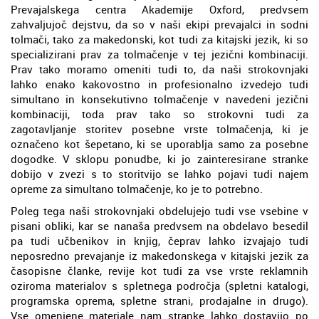
Prevajalskega centra Akademije Oxford, predvsem
zahvaljujoč dejstvu, da so v naši ekipi prevajalci in sodni
tolmači, tako za makedonski, kot tudi za kitajski jezik, ki so
specializirani prav za tolmačenje v tej jezični kombinaciji.
Prav tako moramo omeniti tudi to, da naši strokovnjaki
lahko enako kakovostno in profesionalno izvedejo tudi
simultano in konsekutivno tolmačenje v navedeni jezični
kombinaciji, toda prav tako so strokovni tudi za
zagotavljanje storitev posebne vrste tolmačenja, ki je
označeno kot šepetano, ki se uporablja samo za posebne
dogodke. V sklopu ponudbe, ki jo zainteresirane stranke
dobijo v zvezi s to storitvijo se lahko pojavi tudi najem
opreme za simultano tolmačenje, ko je to potrebno.
Poleg tega naši strokovnjaki obdelujejo tudi vse vsebine v
pisani obliki, kar se nanaša predvsem na obdelavo besedil
pa tudi učbenikov in knjig, čeprav lahko izvajajo tudi
neposredno prevajanje iz makedonskega v kitajski jezik za
časopisne članke, revije kot tudi za vse vrste reklamnih
oziroma materialov s spletnega področja (spletni katalogi,
programska oprema, spletne strani, prodajalne in drugo).
Vse omenjene materiale nam stranke lahko dostavijo po