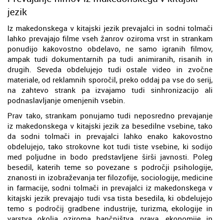
jezik
Iz makedonskega v kitajski jezik prevajalci in sodni tolmači
lahko prevajajo filme vseh žanrov oziroma vrst in strankam
ponudijo kakovostno obdelavo, ne samo igranih filmov,
ampak tudi dokumentarnih pa tudi animiranih, risanih in
drugih. Seveda obdelujejo tudi ostale video in zvočne
materiale, od reklamnih sporočil, preko oddaj pa vse do serij,
na zahtevo strank pa izvajamo tudi sinhronizacijo ali
podnaslavljanje omenjenih vsebin.
Prav tako, strankam ponujamo tudi neposredno prevajanje
iz makedonskega v kitajski jezik za besedilne vsebine, tako
da sodni tolmači in prevajalci lahko enako kakovostno
obdelujejo, tako strokovne kot tudi tiste vsebine, ki sodijo
med poljudne in bodo predstavljene širši javnosti. Poleg
besedil, katerih teme so povezane s področji psihologije,
znanosti in izobraževanja ter filozofije, sociologije, medicine
in farmacije, sodni tolmači in prevajalci iz makedonskega v
kitajski jezik prevajajo tudi vsa tista besedila, ki obdelujejo
temo s področij gradbene industrije, turizma, ekologije in
varstva okolja oziroma bančništva, prava, ekonomije in