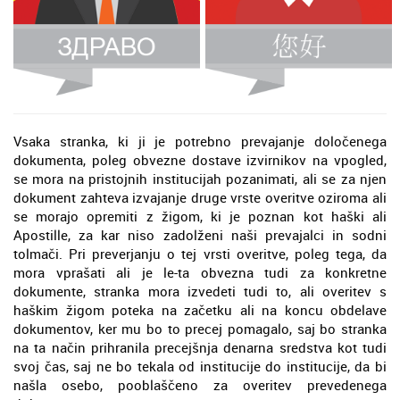
Vsaka stranka, ki ji je potrebno prevajanje določenega
dokumenta, poleg obvezne dostave izvirnikov na vpogled,
se mora na pristojnih institucijah pozanimati, ali se za njen
dokument zahteva izvajanje druge vrste overitve oziroma ali
se morajo opremiti z žigom, ki je poznan kot haški ali
Apostille, za kar niso zadolženi naši prevajalci in sodni
tolmači. Pri preverjanju o tej vrsti overitve, poleg tega, da
mora vprašati ali je le-ta obvezna tudi za konkretne
dokumente, stranka mora izvedeti tudi to, ali overitev s
haškim žigom poteka na začetku ali na koncu obdelave
dokumentov, ker mu bo to precej pomagalo, saj bo stranka
na ta način prihranila precejšnja denarna sredstva kot tudi
svoj čas, saj ne bo tekala od institucije do institucije, da bi
našla osebo, pooblaščeno za overitev prevedenega