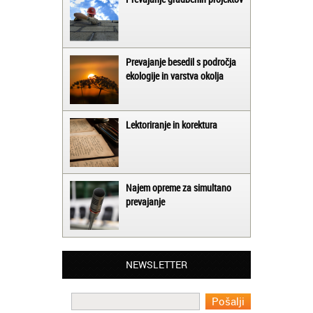
Prevajanje besedil s področja
ekologije in varstva okolja
Lektoriranje in korektura
Najem opreme za simultano
prevajanje
Matjaž iz Ajdovščine:
Lahko pohvalim vse zaposlene v Akademiji
NEWSLETTER
Oxford, ker so resnično profesionalni in
prevajalske storitve opravljajo hitro in
učinkoviti.