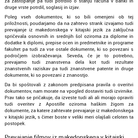
za zastopanje pa tudi potrdilo o stanju računa v banki in
druge vrste potrdil, soglasij in izjav.
Poleg vseh dokumentov, ki so bili omenjeni ob tej
priložnosti, poudarjamo da na zahtevo strank izvajamo tudi
prevajanje iz makedonskega v kitajski jezik za zaključna
spričevala osnovnih in srednjih šol oziroma za diplome in
dodatke k diplomi, prepise ocen in predmetnike in programe
fakultet pa tudi za vse ostale dokumente, ki so povezani s
področjem izobraževanja. Seveda, če je to potrebno,
prevajamo tudi znanstvena dela kot tudi rezultate
znanstvenih raziskav pa tudi znanstvene patente in druge
dokumente, ki so povezani z znanostjo.
Da bi spoštovali z zakonom predpisana pravila o overitvi
dokumentov, nam morate na vpogled dostaviti tudi izvirnike.
Prav tako se pričakuje, da izveste tudi ali ali morajo opraviti
tudi overitev z Apostille oziroma haškim žigom za
dokumente, za katere zahtevate prevajanje iz makedonskega
v kitajski jezik, s čimer boste v veliki meri olajšali celoten ta
postopek.
Prevajanje filmov iz makedonskega v kitajski