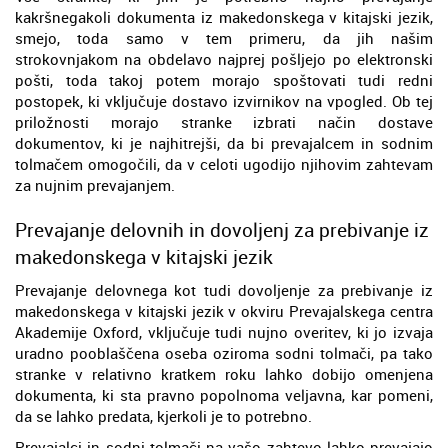
kakršnegakoli dokumenta iz makedonskega v kitajski jezik,
smejo, toda samo v tem primeru, da jih našim
strokovnjakom na obdelavo najprej pošljejo po elektronski
pošti, toda takoj potem morajo spoštovati tudi redni
postopek, ki vključuje dostavo izvirnikov na vpogled. Ob tej
priložnosti morajo stranke izbrati način dostave
dokumentov, ki je najhitrejši, da bi prevajalcem in sodnim
tolmačem omogočili, da v celoti ugodijo njihovim zahtevam
za nujnim prevajanjem.
Prevajanje delovnih in dovoljenj za prebivanje iz
makedonskega v kitajski jezik
Prevajanje delovnega kot tudi dovoljenje za prebivanje iz
makedonskega v kitajski jezik v okviru Prevajalskega centra
Akademije Oxford, vključuje tudi nujno overitev, ki jo izvaja
uradno pooblaščena oseba oziroma sodni tolmači, pa tako
stranke v relativno kratkem roku lahko dobijo omenjena
dokumenta, ki sta pravno popolnoma veljavna, kar pomeni,
da se lahko predata, kjerkoli je to potrebno.
Prevajalci in sodni tolmači na vašo zahtevo lahko prevajajo