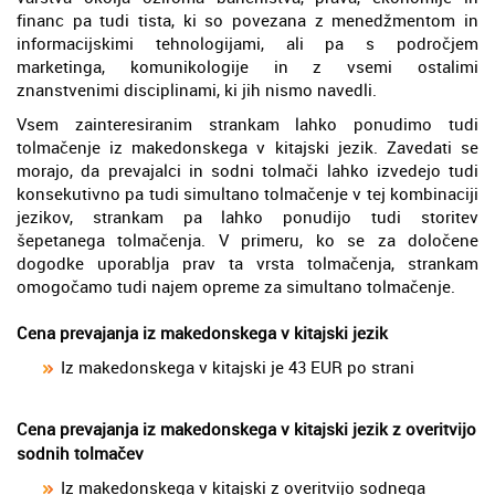
financ pa tudi tista, ki so povezana z menedžmentom in
informacijskimi tehnologijami, ali pa s področjem
marketinga, komunikologije in z vsemi ostalimi
znanstvenimi disciplinami, ki jih nismo navedli.
Vsem zainteresiranim strankam lahko ponudimo tudi
tolmačenje iz makedonskega v kitajski jezik. Zavedati se
morajo, da prevajalci in sodni tolmači lahko izvedejo tudi
konsekutivno pa tudi simultano tolmačenje v tej kombinaciji
jezikov, strankam pa lahko ponudijo tudi storitev
šepetanega tolmačenja. V primeru, ko se za določene
dogodke uporablja prav ta vrsta tolmačenja, strankam
omogočamo tudi najem opreme za simultano tolmačenje.
Cena prevajanja iz makedonskega v kitajski jezik
Iz makedonskega v kitajski je 43 EUR po strani
Cena prevajanja iz makedonskega v kitajski jezik z overitvijo
sodnih tolmačev
Iz makedonskega v kitajski z overitvijo sodnega