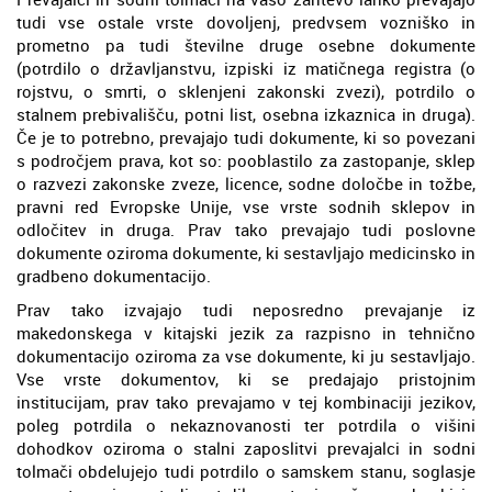
tudi vse ostale vrste dovoljenj, predvsem vozniško in
prometno pa tudi številne druge osebne dokumente
(potrdilo o državljanstvu, izpiski iz matičnega registra (o
rojstvu, o smrti, o sklenjeni zakonski zvezi), potrdilo o
stalnem prebivališču, potni list, osebna izkaznica in druga).
Če je to potrebno, prevajajo tudi dokumente, ki so povezani
s področjem prava, kot so: pooblastilo za zastopanje, sklep
o razvezi zakonske zveze, licence, sodne določbe in tožbe,
pravni red Evropske Unije, vse vrste sodnih sklepov in
odločitev in druga. Prav tako prevajajo tudi poslovne
dokumente oziroma dokumente, ki sestavljajo medicinsko in
gradbeno dokumentacijo.
Prav tako izvajajo tudi neposredno prevajanje iz
makedonskega v kitajski jezik za razpisno in tehnično
dokumentacijo oziroma za vse dokumente, ki ju sestavljajo.
Vse vrste dokumentov, ki se predajajo pristojnim
institucijam, prav tako prevajamo v tej kombinaciji jezikov,
poleg potrdila o nekaznovanosti ter potrdila o višini
dohodkov oziroma o stalni zaposlitvi prevajalci in sodni
tolmači obdelujejo tudi potrdilo o samskem stanu, soglasje