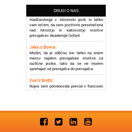
Martina iz Bleda:
Potrebovala sem prevajanje iz
DRUGI O NAS
madžarskega v slovenski jezik in lahko
vam rečem, da sem pozitivno presenečena
nad hitrostjo in kakovostjo storitve
prevajalcev Akademije Oxford.
Jaka iz Bovca:
Mislim, da je odlično, ker lahko na enem
mestu najdem prevajalske storitve za
različne jezike, tako da se ne morem
sprehajati od prevajalca do prevajalca.
Eva iz Brežic:
Nujno sem potrebovala prevod v francoski
jezik, na spletu sem našla Oxford, jih
poklicala in v roku nekaj ur sem po
elektronski pošti prejela prevod. Resnično
so izjemni!
Zoran iz Velenja:
Uslužni, hitri in ljubeznivi, za njih imam
samo pohvalne besede!