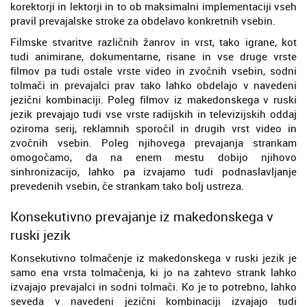
korektorji in lektorji in to ob maksimalni implementaciji vseh
pravil prevajalske stroke za obdelavo konkretnih vsebin.
Filmske stvaritve različnih žanrov in vrst, tako igrane, kot
tudi animirane, dokumentarne, risane in vse druge vrste
filmov pa tudi ostale vrste video in zvočnih vsebin, sodni
tolmači in prevajalci prav tako lahko obdelajo v navedeni
jezični kombinaciji. Poleg filmov iz makedonskega v ruski
jezik prevajajo tudi vse vrste radijskih in televizijskih oddaj
oziroma serij, reklamnih sporočil in drugih vrst video in
zvočnih vsebin. Poleg njihovega prevajanja strankam
omogočamo, da na enem mestu dobijo njihovo
sinhronizacijo, lahko pa izvajamo tudi podnaslavljanje
prevedenih vsebin, če strankam tako bolj ustreza.
Konsekutivno prevajanje iz makedonskega v
ruski jezik
Konsekutivno tolmačenje iz makedonskega v ruski jezik je
samo ena vrsta tolmačenja, ki jo na zahtevo strank lahko
izvajajo prevajalci in sodni tolmači. Ko je to potrebno, lahko
seveda v navedeni jezični kombinaciji izvajajo tudi