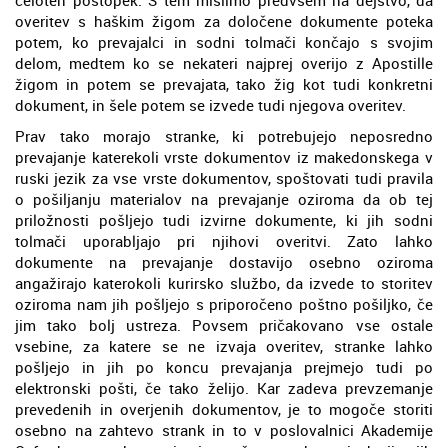
overitev s haškim žigom za določene dokumente poteka
potem, ko prevajalci in sodni tolmači končajo s svojim
delom, medtem ko se nekateri najprej overijo z Apostille
žigom in potem se prevajata, tako žig kot tudi konkretni
dokument, in šele potem se izvede tudi njegova overitev.
Prav tako morajo stranke, ki potrebujejo neposredno
prevajanje katerekoli vrste dokumentov iz makedonskega v
ruski jezik za vse vrste dokumentov, spoštovati tudi pravila
o pošiljanju materialov na prevajanje oziroma da ob tej
priložnosti pošljejo tudi izvirne dokumente, ki jih sodni
tolmači uporabljajo pri njihovi overitvi. Zato lahko
dokumente na prevajanje dostavijo osebno oziroma
angažirajo katerokoli kurirsko službo, da izvede to storitev
oziroma nam jih pošljejo s priporočeno poštno pošiljko, če
jim tako bolj ustreza. Povsem pričakovano vse ostale
vsebine, za katere se ne izvaja overitev, stranke lahko
pošljejo in jih po koncu prevajanja prejmejo tudi po
elektronski pošti, če tako želijo. Kar zadeva prevzemanje
prevedenih in overjenih dokumentov, je to mogoče storiti
osebno na zahtevo strank in to v poslovalnici Akademije