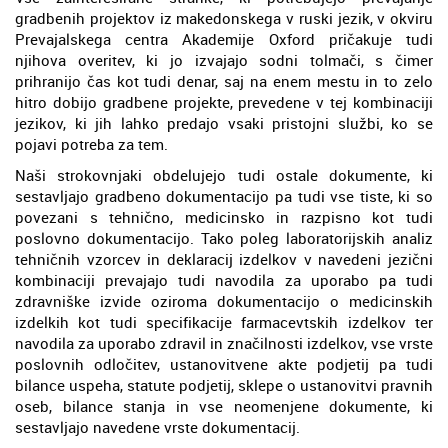
gradbenih projektov iz makedonskega v ruski jezik, v okviru
Prevajalskega centra Akademije Oxford pričakuje tudi
njihova overitev, ki jo izvajajo sodni tolmači, s čimer
prihranijo čas kot tudi denar, saj na enem mestu in to zelo
hitro dobijo gradbene projekte, prevedene v tej kombinaciji
jezikov, ki jih lahko predajo vsaki pristojni službi, ko se
pojavi potreba za tem.
Naši strokovnjaki obdelujejo tudi ostale dokumente, ki
sestavljajo gradbeno dokumentacijo pa tudi vse tiste, ki so
povezani s tehnično, medicinsko in razpisno kot tudi
poslovno dokumentacijo. Tako poleg laboratorijskih analiz
tehničnih vzorcev in deklaracij izdelkov v navedeni jezični
kombinaciji prevajajo tudi navodila za uporabo pa tudi
zdravniške izvide oziroma dokumentacijo o medicinskih
izdelkih kot tudi specifikacije farmacevtskih izdelkov ter
navodila za uporabo zdravil in značilnosti izdelkov, vse vrste
poslovnih odločitev, ustanovitvene akte podjetij pa tudi
bilance uspeha, statute podjetij, sklepe o ustanovitvi pravnih
oseb, bilance stanja in vse neomenjene dokumente, ki
sestavljajo navedene vrste dokumentacij.