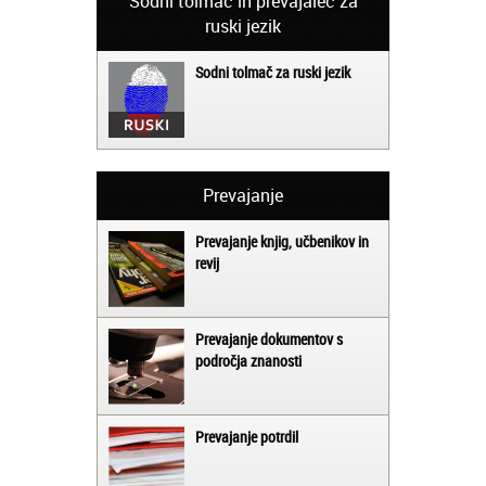
Sodni tolmač in prevajalec za
ruski jezik
Sodni tolmač za ruski jezik
Prevajanje
Prevajanje knjig, učbenikov in
revij
Prevajanje dokumentov s
področja znanosti
Prevajanje potrdil