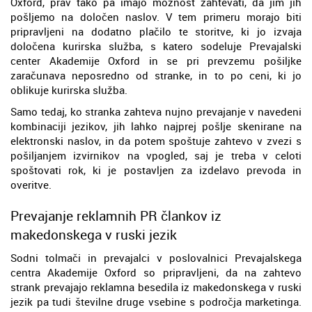
Oxford, prav tako pa imajo možnost zahtevati, da jim jih
pošljemo na določen naslov. V tem primeru morajo biti
pripravljeni na dodatno plačilo te storitve, ki jo izvaja
določena kurirska služba, s katero sodeluje Prevajalski
center Akademije Oxford in se pri prevzemu pošiljke
zaračunava neposredno od stranke, in to po ceni, ki jo
oblikuje kurirska služba.
Samo tedaj, ko stranka zahteva nujno prevajanje v navedeni
kombinaciji jezikov, jih lahko najprej pošlje skenirane na
elektronski naslov, in da potem spoštuje zahtevo v zvezi s
pošiljanjem izvirnikov na vpogled, saj je treba v celoti
spoštovati rok, ki je postavljen za izdelavo prevoda in
overitve.
Prevajanje reklamnih PR člankov iz
makedonskega v ruski jezik
Sodni tolmači in prevajalci v poslovalnici Prevajalskega
centra Akademije Oxford so pripravljeni, da na zahtevo
strank prevajajo reklamna besedila iz makedonskega v ruski
jezik pa tudi številne druge vsebine s področja marketinga.