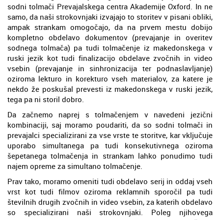
sodni tolmači Prevajalskega centra Akademije Oxford. In ne
samo, da naši strokovnjaki izvajajo to storitev v pisani obliki,
ampak strankam omogočajo, da na prvem mestu dobijo
kompletno obdelavo dokumentov (prevajanje in overitev
sodnega tolmača) pa tudi tolmačenje iz makedonskega v
ruski jezik kot tudi finalizacijo obdelave zvočnih in video
vsebin (prevajanje in sinhronizacija ter podnaslavljanje)
oziroma lekturo in korekturo vseh materialov, za katere je
nekdo že poskušal prevesti iz makedonskega v ruski jezik,
tega pa ni storil dobro.
Da začnemo naprej s tolmačenjem v navedeni jezični
kombinaciji, saj moramo poudariti, da so sodni tolmači in
prevajalci specializirani za vse vrste te storitve, kar vključuje
uporabo simultanega pa tudi konsekutivnega oziroma
šepetanega tolmačenja in strankam lahko ponudimo tudi
najem opreme za simultano tolmačenje.
Prav tako, moramo omeniti tudi obdelavo serij in oddaj vseh
vrst kot tudi filmov oziroma reklamnih sporočil pa tudi
številnih drugih zvočnih in video vsebin, za katerih obdelavo
so specializirani naši strokovnjaki. Poleg njihovega