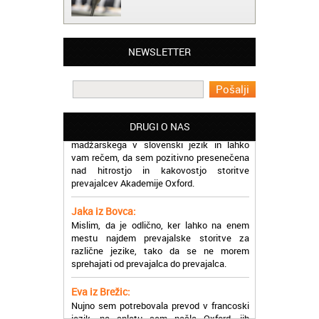
Matjaž iz Ajdovščine:
Lahko pohvalim vse zaposlene v Akademiji
Oxford, ker so resnično profesionalni in
NEWSLETTER
prevajalske storitve opravljajo hitro in
učinkoviti.
Martina iz Bleda:
Potrebovala sem prevajanje iz
madžarskega v slovenski jezik in lahko
DRUGI O NAS
vam rečem, da sem pozitivno presenečena
nad hitrostjo in kakovostjo storitve
prevajalcev Akademije Oxford.
Jaka iz Bovca:
Mislim, da je odlično, ker lahko na enem
mestu najdem prevajalske storitve za
različne jezike, tako da se ne morem
sprehajati od prevajalca do prevajalca.
Eva iz Brežic:
Nujno sem potrebovala prevod v francoski
jezik, na spletu sem našla Oxford, jih
poklicala in v roku nekaj ur sem po