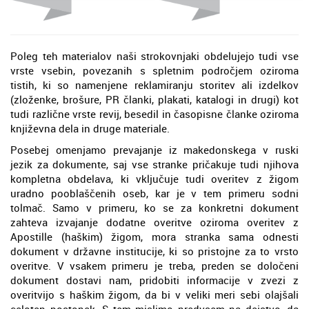
Poleg teh materialov naši strokovnjaki obdelujejo tudi vse
vrste vsebin, povezanih s spletnim področjem oziroma
tistih, ki so namenjene reklamiranju storitev ali izdelkov
(zloženke, brošure, PR članki, plakati, katalogi in drugi) kot
tudi različne vrste revij, besedil in časopisne članke oziroma
književna dela in druge materiale.
Posebej omenjamo prevajanje iz makedonskega v ruski
jezik za dokumente, saj vse stranke pričakuje tudi njihova
kompletna obdelava, ki vključuje tudi overitev z žigom
uradno pooblaščenih oseb, kar je v tem primeru sodni
tolmač. Samo v primeru, ko se za konkretni dokument
zahteva izvajanje dodatne overitve oziroma overitev z
Apostille (haškim) žigom, mora stranka sama odnesti
dokument v državne institucije, ki so pristojne za to vrsto
overitve. V vsakem primeru je treba, preden se določeni
dokument dostavi nam, pridobiti informacije v zvezi z
overitvijo s haškim žigom, da bi v veliki meri sebi olajšali
celoten postopek. S tem mislimo predvsem na dejstvo, da