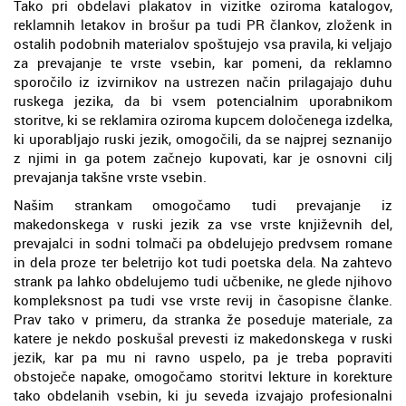
Tako pri obdelavi plakatov in vizitke oziroma katalogov,
reklamnih letakov in brošur pa tudi PR člankov, zloženk in
ostalih podobnih materialov spoštujejo vsa pravila, ki veljajo
za prevajanje te vrste vsebin, kar pomeni, da reklamno
sporočilo iz izvirnikov na ustrezen način prilagajajo duhu
ruskega jezika, da bi vsem potencialnim uporabnikom
storitve, ki se reklamira oziroma kupcem določenega izdelka,
ki uporabljajo ruski jezik, omogočili, da se najprej seznanijo
z njimi in ga potem začnejo kupovati, kar je osnovni cilj
prevajanja takšne vrste vsebin.
Našim strankam omogočamo tudi prevajanje iz
makedonskega v ruski jezik za vse vrste književnih del,
prevajalci in sodni tolmači pa obdelujejo predvsem romane
in dela proze ter beletrijo kot tudi poetska dela. Na zahtevo
strank pa lahko obdelujemo tudi učbenike, ne glede njihovo
kompleksnost pa tudi vse vrste revij in časopisne članke.
Prav tako v primeru, da stranka že poseduje materiale, za
katere je nekdo poskušal prevesti iz makedonskega v ruski
jezik, kar pa mu ni ravno uspelo, pa je treba popraviti
obstoječe napake, omogočamo storitvi lekture in korekture
tako obdelanih vsebin, ki ju seveda izvajajo profesionalni