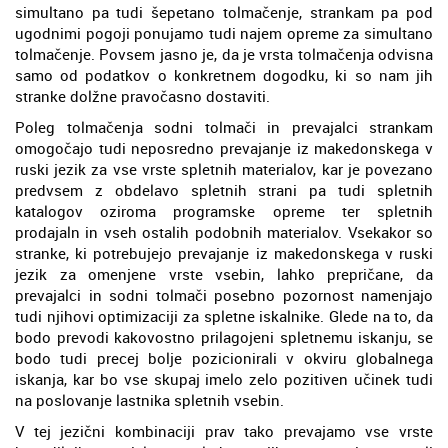
simultano pa tudi šepetano tolmačenje, strankam pa pod
ugodnimi pogoji ponujamo tudi najem opreme za simultano
tolmačenje. Povsem jasno je, da je vrsta tolmačenja odvisna
samo od podatkov o konkretnem dogodku, ki so nam jih
stranke dolžne pravočasno dostaviti.
Poleg tolmačenja sodni tolmači in prevajalci strankam
omogočajo tudi neposredno prevajanje iz makedonskega v
ruski jezik za vse vrste spletnih materialov, kar je povezano
predvsem z obdelavo spletnih strani pa tudi spletnih
katalogov oziroma programske opreme ter spletnih
prodajaln in vseh ostalih podobnih materialov. Vsekakor so
stranke, ki potrebujejo prevajanje iz makedonskega v ruski
jezik za omenjene vrste vsebin, lahko prepričane, da
prevajalci in sodni tolmači posebno pozornost namenjajo
tudi njihovi optimizaciji za spletne iskalnike. Glede na to, da
bodo prevodi kakovostno prilagojeni spletnemu iskanju, se
bodo tudi precej bolje pozicionirali v okviru globalnega
iskanja, kar bo vse skupaj imelo zelo pozitiven učinek tudi
na poslovanje lastnika spletnih vsebin.
V tej jezični kombinaciji prav tako prevajamo vse vrste