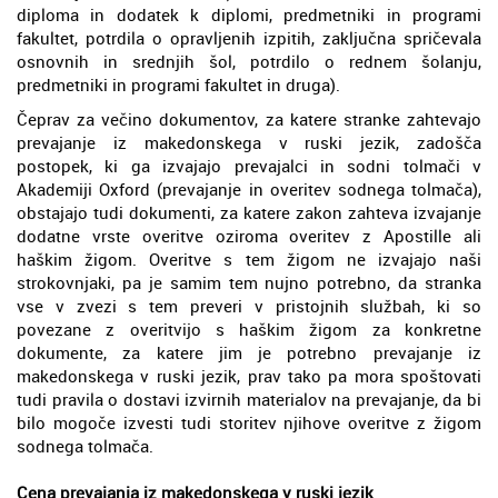
diploma in dodatek k diplomi, predmetniki in programi
fakultet, potrdila o opravljenih izpitih, zaključna spričevala
osnovnih in srednjih šol, potrdilo o rednem šolanju,
predmetniki in programi fakultet in druga).
Čeprav za večino dokumentov, za katere stranke zahtevajo
prevajanje iz makedonskega v ruski jezik, zadošča
postopek, ki ga izvajajo prevajalci in sodni tolmači v
Akademiji Oxford (prevajanje in overitev sodnega tolmača),
obstajajo tudi dokumenti, za katere zakon zahteva izvajanje
dodatne vrste overitve oziroma overitev z Apostille ali
haškim žigom. Overitve s tem žigom ne izvajajo naši
strokovnjaki, pa je samim tem nujno potrebno, da stranka
vse v zvezi s tem preveri v pristojnih službah, ki so
povezane z overitvijo s haškim žigom za konkretne
dokumente, za katere jim je potrebno prevajanje iz
makedonskega v ruski jezik, prav tako pa mora spoštovati
tudi pravila o dostavi izvirnih materialov na prevajanje, da bi
bilo mogoče izvesti tudi storitev njihove overitve z žigom
sodnega tolmača.
Cena prevajanja iz makedonskega v ruski jezik