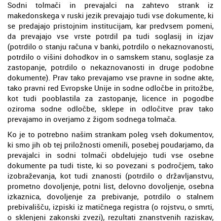
Sodni tolmači in prevajalci na zahtevo strank iz
makedonskega v ruski jezik prevajajo tudi vse dokumente, ki
se predajajo pristojnim institucijam, kar predvsem pomeni,
da prevajajo vse vrste potrdil pa tudi soglasij in izjav
(potrdilo o stanju računa v banki, potrdilo o nekaznovanosti,
potrdilo o višini dohodkov in o samskem stanu, soglasje za
zastopanje, potrdilo o nekaznovanosti in druge podobne
dokumente). Prav tako prevajamo vse pravne in sodne akte,
tako pravni red Evropske Unije in sodne odločbe in pritožbe,
kot tudi pooblastila za zastopanje, licence in pogodbe
oziroma sodne odločbe, sklepe in odločitve prav tako
prevajamo in overjamo z žigom sodnega tolmača.
Ko je to potrebno našim strankam poleg vseh dokumentov,
ki smo jih ob tej priložnosti omenili, posebej poudarjamo, da
prevajalci in sodni tolmači obdelujejo tudi vse osebne
dokumente pa tudi tiste, ki so povezani s področjem, tako
izobraževanja, kot tudi znanosti (potrdilo o državljanstvu,
prometno dovoljenje, potni list, delovno dovoljenje, osebna
izkaznica, dovoljenje za prebivanje, potrdilo o stalnem
prebivališču, izpiski iz matičnega registra (o rojstvu, o smrti,
o sklenjeni zakonski zvezi), rezultati znanstvenih raziskav,