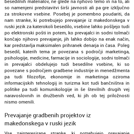
besedilnih materialov, ne glede na njihovo temo in na to, ali
so namenjeni predstavitvi širši javnosti ali pa gre izključno
za strokovne vsebine. Posebej je pomembno poudariti, da
nam stranke, ki potrebujejo prevajanje iz makedonskega v
ruski jezik za katerokoli besedilo, vsebine lahko pošljejo tudi
po elektronski pošti in potem, ko prevajalci in sodni tolmači
končajo njihovo prevajanje, jih lahko dobijo na enak način,
kar predstavlja maksimalen prihranek denarja in časa. Poleg
besedil, katerih tema je povezana s področji marketinga,
psihologije, medicine, farmacije in sociologije, sodni tolmači
in prevajalci obdelujejo tudi besedilne vsebine, ki so
povezane s področjem gradbene industrije in menedžmenta
pa tudi filozofije, ekonomije in marketinga oziroma
informacijskih tehnologij in turizma kot tudi bančništva in
politike pa tudi komunikologije in še številnih drugih vej
naravoslovnih in družbenih ved, ki jih ob tej priložnosti
nismo omenili.
Prevajanje gradbenih projektov iz
makedonskega v ruski jezik
Vse zainteresirane stranke, ki potrebujejo prevajanje