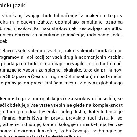
lski jezik
o strankam, izvajajo tudi tolmačenje iz makedonskega v
odka in njegovih zahtev, uporabljajo simultano oziroma
inaciji jezikov. Ko naši strokovnjaki sestavljajo ponudbo
i najem opreme za simultano tolmačenje, toda samo tedaj,
odek.
elavo vseh spletnih vsebin, tako spletnih prodajaln in
 programov ali aplikacij ter vseh drugih neomenjenih vsebin,
oudarjamo tudi to, da imajo prevajalci in sodni tolmači
imizacije vsebin za spletne iskalnike, tako da pri njihovi
na SEO pravila (Search Engine Optimisation) in na ta način
e pojavijo na precej boljšem mestu v okviru globalnega
edonskega v portugalski jezik za strokovna besedila, se
lmači obdelujejo vse vrste vsebin ne glede na kompleksnost
o tudi poljudna besedila, poleg tistih, katerih tema je
financ, bančništva in prava, prevajajo tudi tista, ki so
adbene industrije, komunikologije in marketinga ter vse
nanosti oziroma filozofije, izobraževanja, psihologije in
ugih vej naravoslovnih in družbenih ved.