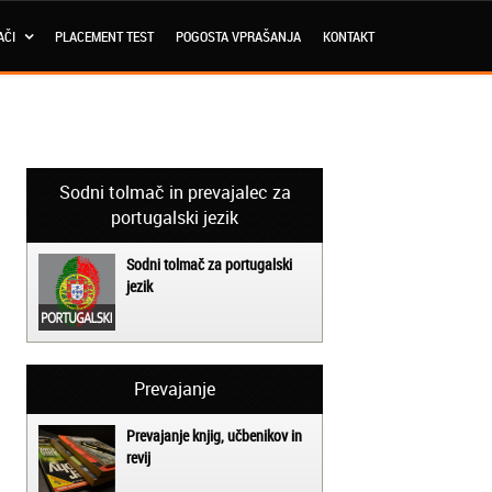
AČI
PLACEMENT TEST
POGOSTA VPRAŠANJA
KONTAKT
Sodni tolmač in prevajalec za
portugalski jezik
Sodni tolmač za portugalski
jezik
Prevajanje
Prevajanje knjig, učbenikov in
revij