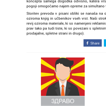
koncepta samega dogodka odvisno, katera vrst
pogoji omogočamo najem opreme za simultano 
Storitev prevoda v pisani obliki se nanaša na 
oziroma knjig in učbenikov vseh vrst. Naši stro
revij oziroma materiale, ki so namenjeni reklamiran
prav tako pa tudi tiste, ki so povezani s spletn
prodajalne, spletne strani in drugo).
Share