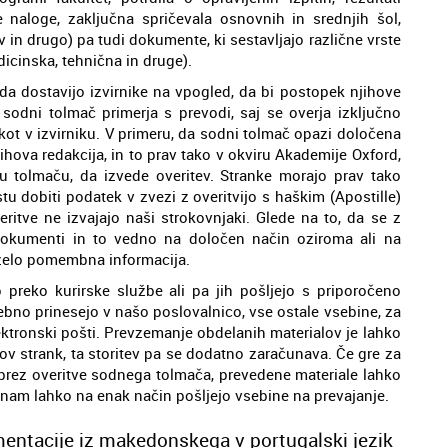
 naloge, zaključna spričevala osnovnih in srednjih šol,
v in drugo) pa tudi dokumente, ki sestavljajo različne vrste
icinska, tehnična in druge).
da dostavijo izvirnike na vpogled, da bi postopek njihove
h sodni tolmač primerja s prevodi, saj se overja izključno
ot v izvirniku. V primeru, da sodni tolmač opazi določena
hova redakcija, in to prav tako v okviru Akademije Oxford,
olmaču, da izvede overitev. Stranke morajo prav tako
dobiti podatek v zvezi z overitvijo s haškim (Apostille)
ritve ne izvajajo naši strokovnjaki. Glede na to, da se z
okumenti in to vedno na določen način oziroma ali na
 zelo pomembna informacija.
preko kurirske službe ali pa jih pošljejo s priporočeno
sebno prinesejo v našo poslovalnico, vse ostale vsebine, za
lektronski pošti. Prevzemanje obdelanih materialov je lahko
ov strank, ta storitev pa se dodatno zaračunava. Če gre za
 brez overitve sodnega tolmača, prevedene materiale lahko
 nam lahko na enak način pošljejo vsebine na prevajanje.
entacije iz makedonskega v portugalski jezik