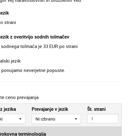
jezik
o strani
ezik z overitvijo sodnih tolmačev
o sodnega tolmača je 33 EUR po strani
lski jezik
je, ponujamo neverjetne popuste.
jte ceno prevajanja
z jezika
Prevajanje v jezik
Št. strani
ki
Ni izbrano
trokovna terminologija