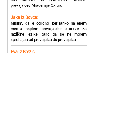
Jaka iz Bovca:
Mislim, da je odlično, ker lahko na enem
mestu najdem prevajalske storitve za
različne jezike, tako da se ne morem
sprehajati od prevajalca do prevajalca.
Eva iz Brežic:
Nujno sem potrebovala prevod v francoski
jezik, na spletu sem našla Oxford, jih
poklicala in v roku nekaj ur sem po
elektronski pošti prejela prevod. Resnično
so izjemni!
Zoran iz Velenja:
Uslužni, hitri in ljubeznivi, za njih imam
samo pohvalne besede!
Anja iz Višnje Gore:
Najboljše prevajalske storitve lahko najdete
prav v Akademiji Oxford! Vsaka čast!
Jure z Vrhnike:
Sodni tolmači iz Akademije Oxford so me