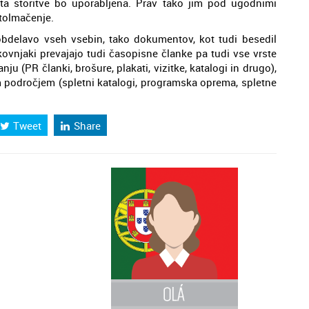
a storitve bo uporabljena. Prav tako jim pod ugodnimi
tolmačenje.
obdelavo vseh vsebin, tako dokumentov, kot tudi besedil
kovnjaki prevajajo tudi časopisne članke pa tudi vse vrste
ju (PR članki, brošure, plakati, vizitke, katalogi in drugo),
im področjem (spletni katalogi, programska oprema, spletne
Tweet
Share