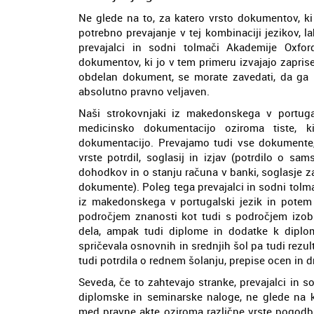
Ne glede na to, za katero vrsto dokumentov, ki
potrebno prevajanje v tej kombinaciji jezikov, 
prevajalci in sodni tolmači Akademije Oxfo
dokumentov, ki jo v tem primeru izvajajo zaprise
obdelan dokument, se morate zavedati, da ga la
absolutno pravno veljaven.
Naši strokovnjaki iz makedonskega v portugal
medicinsko dokumentacijo oziroma tiste, k
dokumentacijo. Prevajamo tudi vse dokumente, k
vrste potrdil, soglasij in izjav (potrdilo o sa
dohodkov in o stanju računa v banki, soglasje za
dokumente). Poleg tega prevajalci in sodni tol
iz makedonskega v portugalski jezik in potem 
področjem znanosti kot tudi s področjem izob
dela, ampak tudi diplome in dodatke k diplom
spričevala osnovnih in srednjih šol pa tudi rezult
tudi potrdila o rednem šolanju, prepise ocen in 
Seveda, če to zahtevajo stranke, prevajalci in s
diplomske in seminarske naloge, ne glede na 
med pravne akte oziroma različne vrste pogodb,