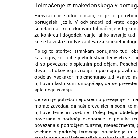
Tolmačenje iz makedonskega v portuga
Prevajalci in sodni tolmači, ko je to potrebn
portugalski jezik. V odvisnosti od vrste dog
šepetano ali konsekutivno tolmačenje v tej komb
za konkretni dogodek, vanjo lahko uvrstijo tud
ko se ta vrsta storitve zahteva za konkretni dog
Poleg te storitve strankam ponujamo tudi obd
katalogov, kot tudi spletnih strani ter vseh vrst
ki so povezane s spletnim področjem. Posebej p
dovolj strokovnega znanja in poznajo pravila opt
obdelavi vsekakor implementirajo tudi vsa veljav
njihovim lastnikom omogočajo, da se preveden
spletnega iskanja.
Če vam je potrebo neposredno prevajanje iz mak
morate zavedati, da naši prevajalci in sodni to
njihove teme in vsebine. Poleg tega obdelujej
povezana s področji ekonomije in politike ter 
povezana s področjem turizma, menedžmenta, gr
vsebine s področij farmacije, sociologije in z
medicine pa tudi informacijskih tehnologij in dr