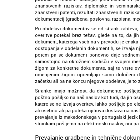
znanstvenih raziskav, diplomske in seminarske
znanstveni patenti, rezultati znanstvenih raziska
dokumentacij (gradbena, poslovna, razpisna, med
Pri obdelavi dokumentov se od strank zahteva, 
overitve potekal brez težav, glede na to, da ji
dokument, katerega vsebina v prevodu je enaka k
odstopanja v obdelanih dokumentih, se izvaja nji
potem pa se dokument ponovno daje sodnemu t
samostojno na okrožnem sodišču v svojem mestu 
žigom za konkretne dokumente, saj te vrste ove
omenjenim žigom opremljajo samo določeni d
začetku ali pa na koncu njegove obdelave, je to
Stranke imajo možnost, da dokumente pošljejo 
poštno pošiljko na naš naslov kot tudi, da jih o
katere se ne izvaja overitev, lahko pošljejo po e
ali osebno ali pa poteka njihova dostava na nasl
prevajanje iz makedonskega v portugalski jezik
strankam pošljemo na elektronski naslov, oni pa
Prevajanje gradbene in tehnične dokum