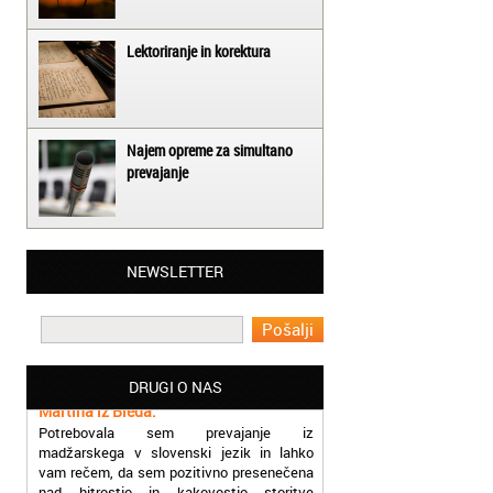
Lektoriranje in korektura
Najem opreme za simultano
prevajanje
Matjaž iz Ajdovščine:
NEWSLETTER
Lahko pohvalim vse zaposlene v Akademiji
Oxford, ker so resnično profesionalni in
prevajalske storitve opravljajo hitro in
učinkoviti.
Martina iz Bleda:
DRUGI O NAS
Potrebovala sem prevajanje iz
madžarskega v slovenski jezik in lahko
vam rečem, da sem pozitivno presenečena
nad hitrostjo in kakovostjo storitve
prevajalcev Akademije Oxford.