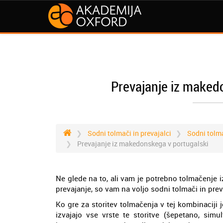
Prevajanje iz makedo
Sodni tolmači in prevajalci
Sodni tolm
Prevajanje iz makedonskega v portugalski
Ne glede na to, ali vam je potrebno tolmačenje 
prevajanje, so vam na voljo sodni tolmači in pre
Ko gre za storitev tolmačenja v tej kombinaciji 
izvajajo vse vrste te storitve (šepetano, sim