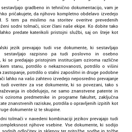
 sestavljajo gradbeno in tehnično dokumentacijo, vam je
lahko pričakujete, da njihovo kompletno obdelavo izvedejo
rd. S tem pa mislimo na storitev overitve prevedenih
ženi sodni tolmači, sicer člani naše ekipe. Ko dobite tako
hko predate katerikoli pristojni službi, saj on šteje kot
ski jezik prevajajo tudi vse dokumente, ki sestavljajo
i sestavljajo razpisno pa tudi poslovno in osebno
i se predajajo pristojnim institucijam oziroma različne
mskem stanu, potrdilo o nekaznovanosti, potrdilo o višini
 zastopanje, potrdilo o stalni zaposlitvi in druge podobne
mači lahko na vašo zahtevo izvedejo neposredno prevajanje
tudi overitev za vse dokumente, ki so povezani, tako s
raževanja in obdelujejo, ne samo znanstvene patente in
i oziroma predmetnike in programe fakultet, zaključna
ate znanstvenih raziskav, potrdila o opravljenih izpitih kot
druge dokumente iz te skupine.
odni tolmači v navedeni kombinaciji jezikov prevajajo tudi
kompleksnost njihove vsebine. Vse dokumente, ki sodijo
 sodnih odločitev in sklepov ter pritožbe, sodbe in tožbe