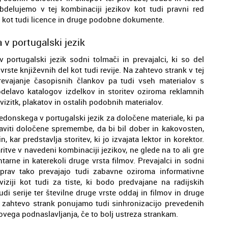
bdelujemo v tej kombinaciji jezikov kot tudi pravni red
ov, kot tudi licence in druge podobne dokumente.
v portugalski jezik
ortugalski jezik sodni tolmači in prevajalci, ki so del
rste književnih del kot tudi revije. Na zahtevo strank v tej
revajanje časopisnih člankov pa tudi vseh materialov s
delavo katalogov izdelkov in storitev oziroma reklamnih
vizitk, plakatov in ostalih podobnih materialov.
onskega v portugalski jezik za določene materiale, ki pa
praviti določene spremembe, da bi bil dober in kakovosten,
kar predstavlja storitev, ki jo izvajata lektor in korektor.
itve v navedeni kombinaciji jezikov, ne glede na to ali gre
arne in katerekoli druge vrsta filmov. Prevajalci in sodni
prav tako prevajajo tudi zabavne oziroma informativne
viziji kot tudi za tiste, ki bodo predvajane na radijskih
di serije ter številne druge vrste oddaj in filmov in druge
na zahtevo strank ponujamo tudi sinhronizacijo prevedenih
hovega podnaslavljanja, če to bolj ustreza strankam.