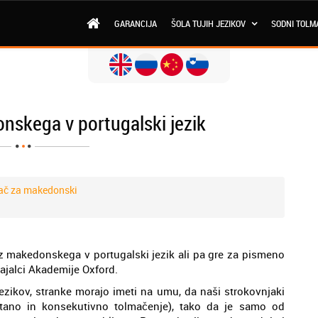
GARANCIJA
ŠOLA TUJIH JEZIKOV
SODNI TOLM
nskega v portugalski jezik
ač za makedonski
iz makedonskega v portugalski jezik ali pa gre za pismeno
vajalci Akademije Oxford.
jezikov, stranke morajo imeti na umu, da naši strokovnjaki
ultano in konsekutivno tolmačenje), tako da je samo od