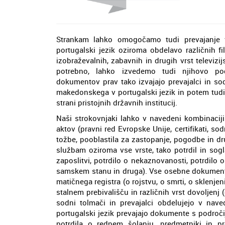
Strankam lahko omogočamo tudi prevajanje 
portugalski jezik oziroma obdelavo različnih fi
izobraževalnih, zabavnih in drugih vrst televizijs
potrebno, lahko izvedemo tudi njihovo pod
dokumentov prav tako izvajajo prevajalci in sod
makedonskega v portugalski jezik in potem tudi
strani pristojnih državnih institucij.
Naši strokovnjaki lahko v navedeni kombinaciji
aktov (pravni red Evropske Unije, certifikati, so
tožbe, pooblastila za zastopanje, pogodbe in dr
službam oziroma vse vrste, tako potrdil in sogla
zaposlitvi, potrdilo o nekaznovanosti, potrdilo 
samskem stanu in druga). Vse osebne dokumente,
matičnega registra (o rojstvu, o smrti, o sklenjen
stalnem prebivališču in različnih vrst dovoljenj
sodni tolmači in prevajalci obdelujejo v nav
portugalski jezik prevajajo dokumente s področi
potrdila o rednem šolanju, predmetniki in prog