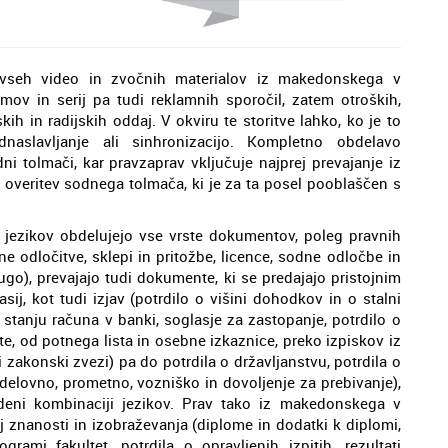
vseh video in zvočnih materialov iz makedonskega v
lmov in serij pa tudi reklamnih sporočil, zatem otroških,
kih in radijskih oddaj. V okviru te storitve lahko, ko je to
naslavljanje ali sinhronizacijo. Kompletno obdelavo
ni tolmači, kar pravzaprav vključuje najprej prevajanje iz
 overitev sodnega tolmača, ki je za ta posel pooblaščen s
 jezikov obdelujejo vse vrste dokumentov, poleg pravnih
dne odločitve, sklepi in pritožbe, licence, sodne odločbe in
ugo), prevajajo tudi dokumente, ki se predajajo pristojnim
sij, kot tudi izjav (potrdilo o višini dohodkov in o stalni
o stanju računa v banki, soglasje za zastopanje, potrdilo o
 od potnega lista in osebne izkaznice, preko izpiskov iz
i zakonski zvezi) pa do potrdila o državljanstvu, potrdila o
 (delovno, prometno, vozniško in dovoljenje za prebivanje),
edeni kombinaciji jezikov. Prav tako iz makedonskega v
j znanosti in izobraževanja (diplome in dodatki k diplomi,
rami fakultet, potrdila o opravljenih izpitih, rezultati