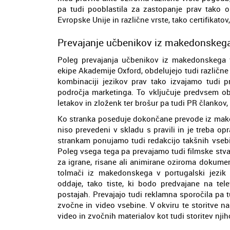
pa tudi pooblastila za zastopanje prav tako o
Evropske Unije in različne vrste, tako certifikat
Prevajanje učbenikov iz makedonskega 
Poleg prevajanja učbenikov iz makedonskega v p
ekipe Akademije Oxford, obdelujejo tudi različne v
kombinaciji jezikov prav tako izvajamo tudi p
področja marketinga. To vključuje predvsem ob
letakov in zloženk ter brošur pa tudi PR člankov, 
Ko stranka poseduje dokončane prevode iz maked
niso prevedeni v skladu s pravili in je treba o
strankam ponujamo tudi redakcijo takšnih vsebin, 
Poleg vsega tega pa prevajamo tudi filmske stvar
za igrane, risane ali animirane oziroma dokument
tolmači iz makedonskega v portugalski jezik 
oddaje, tako tiste, ki bodo predvajane na tele
postajah. Prevajajo tudi reklamna sporočila pa tu
zvočne in video vsebine. V okviru te storitve 
video in zvočnih materialov kot tudi storitev nji