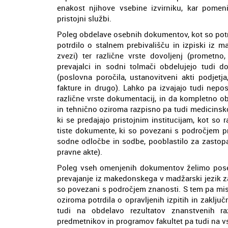
enakost njihove vsebine izvirniku, kar pomen
pristojni službi.
Poleg obdelave osebnih dokumentov, kot so potni 
potrdilo o stalnem prebivališču in izpiski iz ma
zvezi) ter različne vrste dovoljenj (prometno
prevajalci in sodni tolmači obdelujejo tudi
(poslovna poročila, ustanovitveni akti podjetj
fakture in drugo). Lahko pa izvajajo tudi nep
različne vrste dokumentacij, in da kompletno o
in tehnično oziroma razpisno pa tudi medicinsk
ki se predajajo pristojnim institucijam, kot so r
tiste dokumente, ki so povezani s področjem pra
sodne odločbe in sodbe, pooblastilo za zastopa
pravne akte).
Poleg vseh omenjenih dokumentov želimo posebej
prevajanje iz makedonskega v madžarski jezik za
so povezani s področjem znanosti. S tem pa mi
oziroma potrdila o opravljenih izpitih in zaklju
tudi na obdelavo rezultatov znanstvenih r
predmetnikov in programov fakultet pa tudi na v