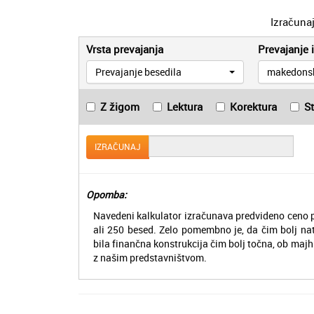
Izračuna
Vrsta prevajanja
Prevajanje i
Prevajanje besedila
makedons
Z žigom
Lektura
Korektura
S
IZRAČUNAJ
Opomba:
Navedeni kalkulator izračunava predvideno ceno p
ali 250 besed. Zelo pomembno je, da čim bolj na
bila finančna konstrukcija čim bolj točna, ob majh
z našim predstavništvom.