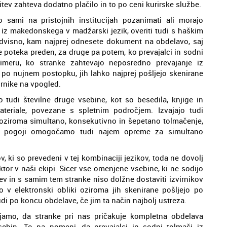
itev zahteva dodatno plačilo in to po ceni kurirske službe.
sami na pristojnih institucijah pozanimati ali morajo
 iz makedonskega v madžarski jezik, overiti tudi s haškim
odvisno, kam najprej odnesete dokument na obdelavo, saj
poteka preden, za druge pa potem, ko prevajalci in sodni
meru, ko stranke zahtevajo neposredno prevajanje iz
o nujnem postopku, jih lahko najprej pošljejo skenirane
irnike na vpogled.
tudi številne druge vsebine, kot so besedila, knjige in
teriale, povezane s spletnim področjem. Izvajajo tudi
oziroma simultano, konsekutivno in šepetano tolmačenje,
nimi pogoji omogočamo tudi najem opreme za simultano
, ki so prevedeni v tej kombinaciji jezikov, toda ne dovolj
ktor v naši ekipi. Sicer vse omenjene vsebine, ki ne sodijo
ev in s samim tem stranke niso dolžne dostaviti izvirnikov
o v elektronski obliki oziroma jih skenirane pošljejo po
udi po koncu obdelave, če jim ta način najbolj ustreza.
amo, da stranke pri nas pričakuje kompletna obdelava
ebin. To pa pomeni, da prevajalci in sodni tolmači iz