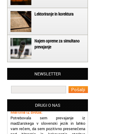
Lektoriranje in korektura
Najem opreme za simultano
prevajanje
Matjaž iz Ajdovščine:
NEWSLETTER
Lahko pohvalim vse zaposlene v Akademiji
Oxford, ker so resnično profesionalni in
prevajalske storitve opravljajo hitro in
učinkoviti.
Martina iz Bleda:
DRUGI O NAS
Potrebovala sem prevajanje iz
madžarskega v slovenski jezik in lahko
vam rečem, da sem pozitivno presenečena
nad hitrostjo in kakovostjo storitve
prevajalcev Akademije Oxford.