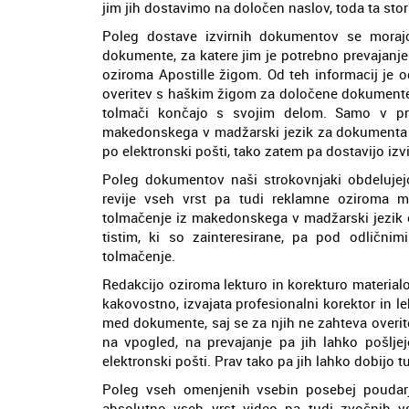
jim jih dostavimo na določen naslov, toda ta stor
Poleg dostave izvirnih dokumentov se morajo 
dokumente, za katere jim je potrebno prevajanje
oziroma Apostille žigom. Od teh informacij je 
overitev s haškim žigom za določene dokumente 
tolmači končajo s svojim delom. Samo v pri
makedonskega v madžarski jezik za dokumenta p
po elektronski pošti, tako zatem pa dostavijo izv
Poleg dokumentov naši strokovnjaki obdelujejo 
revije vseh vrst pa tudi reklamne oziroma ma
tolmačenje iz makedonskega v madžarski jezik 
tistim, ki so zainteresirane, pa pod odlič
tolmačenje.
Redakcijo oziroma lekturo in korekturo materialov
kakovostno, izvajata profesionalni korektor in le
med dokumente, saj se za njih ne zahteva overit
na vpogled, na prevajanje pa jih lahko pošljej
elektronski pošti. Prav tako pa jih lahko dobijo t
Poleg vseh omenjenih vsebin posebej poudarj
absolutno vseh vrst video pa tudi zvočnih vs