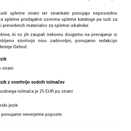
 tudi spletne strani ter strankam ponujajo neposredno
a spletne prodajalne oziroma spletne kataloge pa tudi za
 prevedenih materialov za spletne iskalnike.
bine, ki so jih zaupali nekomu drugemu na prevajanje iz
ljeno storitvijo niso zadovoljni, ponujamo redakcijo
ademije Oxford.
ezik
 strani
ik z overitvijo sodnih tolmačev
sodnega tolmača je 25 EUR po strani
ski jezik
je, ponujamo neverjetne popuste.