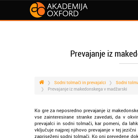
Prevajanje iz maked
Sodni tolmači in prevajalci
Sodni tolm
Prevajanje iz makedonskega v madžarski
Ko gre za neposredno prevajanje iz makedonske
vse zainteresirane stranke zavedati, da v okvi
prevajalci in sodni tolmači, kar pomeni, da l
vključuje najprej njihovo prevajanje v tej jezičn
zapriseženi sodni tolmači. Ko oni prevedene do