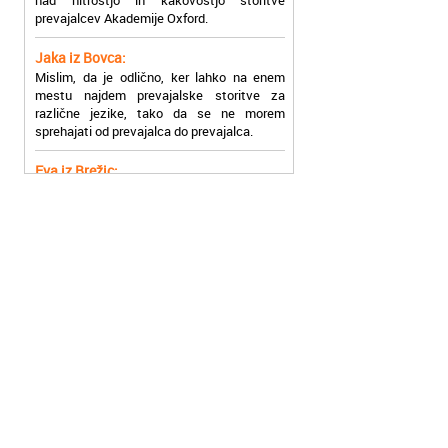
Jaka iz Bovca:
Mislim, da je odlično, ker lahko na enem
mestu najdem prevajalske storitve za
različne jezike, tako da se ne morem
sprehajati od prevajalca do prevajalca.
Eva iz Brežic:
Nujno sem potrebovala prevod v francoski
jezik, na spletu sem našla Oxford, jih
poklicala in v roku nekaj ur sem po
elektronski pošti prejela prevod. Resnično
so izjemni!
Zoran iz Velenja:
Uslužni, hitri in ljubeznivi, za njih imam
samo pohvalne besede!
Anja iz Višnje Gore:
Najboljše prevajalske storitve lahko najdete
prav v Akademiji Oxford! Vsaka čast!
Jure z Vrhnike:
Sodni tolmači iz Akademije Oxford so me