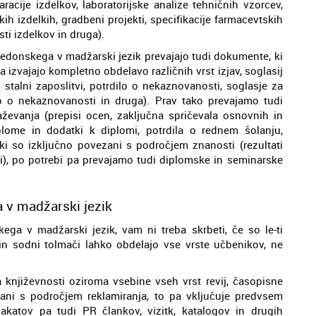
racije izdelkov, laboratorijske analize tehničnih vzorcev,
h izdelkih, gradbeni projekti, specifikacije farmacevtskih
sti izdelkov in druga).
kedonskega v madžarski jezik prevajajo tudi dokumente, ki
 izvajajo kompletno obdelavo različnih vrst izjav, soglasij
o stalni zaposlitvi, potrdilo o nekaznovanosti, soglasje za
o o nekaznovanosti in druga). Prav tako prevajamo tudi
evanja (prepisi ocen, zaključna spričevala osnovnih in
diplome in dodatki k diplomi, potrdila o rednem šolanju,
, ki so izključno povezani s področjem znanosti (rezultati
ti), po potrebi pa prevajamo tudi diplomske in seminarske
 v madžarski jezik
ga v madžarski jezik, vam ni treba skrbeti, če so le-ti
 in sodni tolmači lahko obdelajo vse vrste učbenikov, ne
 književnosti oziroma vsebine vseh vrst revij, časopisne
zani s področjem reklamiranja, to pa vključuje predvsem
lakatov pa tudi PR člankov, vizitk, katalogov in drugih