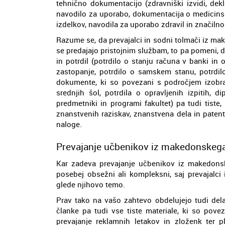
tehnično dokumentacijo (zdravniški izvidi, dekla
navodilo za uporabo, dokumentacija o medicinski
izdelkov, navodila za uporabo zdravil in značilno
Razume se, da prevajalci in sodni tolmači iz ma
se predajajo pristojnim službam, to pa pomeni, da
in potrdil (potrdilo o stanju računa v banki in 
zastopanje, potrdilo o samskem stanu, potrdil
dokumente, ki so povezani s področjem izobraž
srednjih šol, potrdila o opravljenih izpitih, 
predmetniki in programi fakultet) pa tudi tiste
znanstvenih raziskav, znanstvena dela in paten
naloge.
Prevajanje učbenikov iz makedonskega
Kar zadeva prevajanje učbenikov iz makedonske
posebej obsežni ali kompleksni, saj prevajalci
glede njihovo temo.
Prav tako na vašo zahtevo obdelujejo tudi dela
članke pa tudi vse tiste materiale, ki so pove
prevajanje reklamnih letakov in zloženk ter p