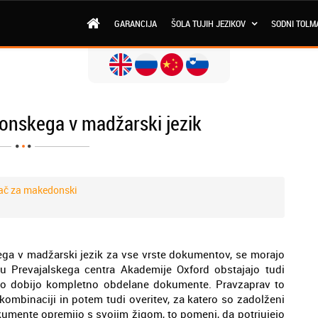
GARANCIJA
ŠOLA TUJIH JEZIKOV
SODNI TOLM
onskega v madžarski jezik
ač za makedonski
ga v madžarski jezik za vse vrste dokumentov, se morajo
ru Prevajalskega centra Akademije Oxford obstajajo tudi
ahko dobijo kompletno obdelane dokumente. Pravzaprav to
i kombinaciji in potem tudi overitev, za katero so zadolženi
kumente opremijo s svojim žigom, to pomeni, da potrjujejo