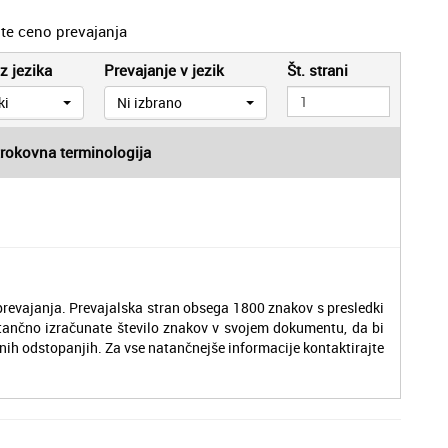
jte ceno prevajanja
z jezika
Prevajanje v jezik
Št. strani
ki
Ni izbrano
trokovna terminologija
revajanja. Prevajalska stran obsega 1800 znakov s presledki
tančno izračunate število znakov v svojem dokumentu, da bi
nih odstopanjih. Za vse natančnejše informacije kontaktirajte