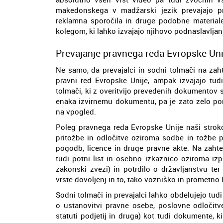
makedonskega v madžarski jezik prevajajo pr
reklamna sporočila in druge podobne materiale
kolegom, ki lahko izvajajo njihovo podnaslavljanj
Prevajanje pravnega reda Evropske Un
Ne samo, da prevajalci in sodni tolmači na zah
pravni red Evropske Unije, ampak izvajajo tudi
tolmači, ki z overitvijo prevedenih dokumentov 
enaka izvirnemu dokumentu, pa je zato zelo pom
na vpogled.
Poleg pravnega reda Evropske Unije naši stroko
pritožbe in odločitve oziroma sodbe in tožbe pa
pogodb, licence in druge pravne akte. Na zaht
tudi potni list in osebno izkaznico oziroma izpi
zakonski zvezi) in potrdilo o državljanstvu ter
vrste dovoljenj in to, tako vozniško in prometno
Sodni tolmači in prevajalci lahko obdelujejo tu
o ustanovitvi pravne osebe, poslovne odločitve,
statuti podjetij in druga) kot tudi dokumente, 