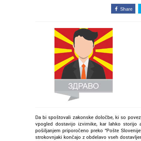
Share
Da bi spoštovali zakonske določbe, ki so povez
vpogled dostavijo izvirnike, kar lahko storij
pošiljanjem priporočeno preko “Pošte Slovenije
strokovnjaki končajo z obdelavo vseh dostavljen