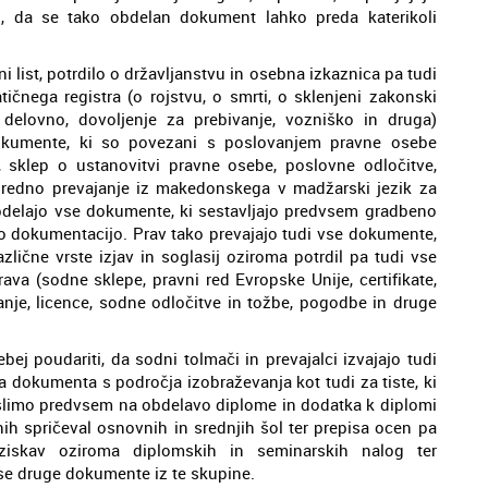
i, da se tako obdelan dokument lahko preda katerikoli
list, potrdilo o državljanstvu in osebna izkaznica pa tudi
tičnega registra (o rojstvu, o smrti, o sklenjeni zakonski
, delovno, dovoljenje za prebivanje, vozniško in druga)
 dokumente, ki so povezani s poslovanjem pravne osebe
a, sklep o ustanovitvi pravne osebe, poslovne odločitve,
osredno prevajanje iz makedonskega v madžarski jezik za
bdelajo vse dokumente, ki sestavljajo predvsem gradbeno
o dokumentacijo. Prav tako prevajajo tudi vse dokumente,
azlične vrste izjav in soglasij oziroma potrdil pa tudi vse
va (sodne sklepe, pravni red Evropske Unije, certifikate,
nje, licence, sodne odločitve in tožbe, pogodbe in druge
 poudariti, da sodni tolmači in prevajalci izvajajo tudi
 dokumenta s področja izobraževanja kot tudi za tiste, ki
slimo predvsem na obdelavo diplome in dodatka k diplomi
čnih spričeval osnovnih in srednjih šol ter prepisa ocen pa
aziskav oziroma diplomskih in seminarskih nalog ter
se druge dokumente iz te skupine.