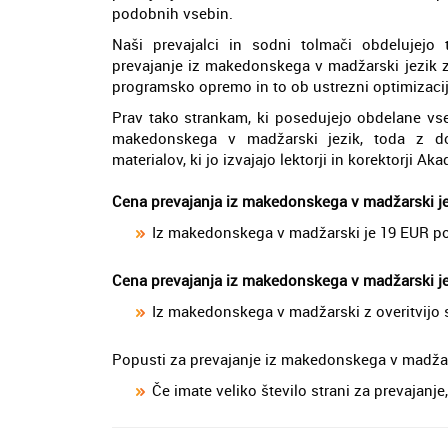
podobnih vsebin.
Naši prevajalci in sodni tolmači obdelujejo
prevajanje iz makedonskega v madžarski jezik z
programsko opremo in to ob ustrezni optimizaciji
Prav tako strankam, ki posedujejo obdelane vse
makedonskega v madžarski jezik, toda z dob
materialov, ki jo izvajajo lektorji in korektorji Ak
Cena prevajanja iz makedonskega v madžarski j
Iz makedonskega v madžarski je 19 EUR po
Cena prevajanja iz makedonskega v madžarski jez
Iz makedonskega v madžarski z overitvijo 
Popusti za prevajanje iz makedonskega v madžar
Če imate veliko število strani za prevajan