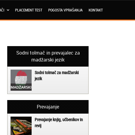
AČI
PLACEMENT TEST
POGOSTA VPRAŠANJA
KONTAKT
Sodni tolmač in prevajalec za
madžarski jezik
Sodni tolmač za madžarski
jezik
Prevajanje
Prevajanje knjig, učbenikov in
revij