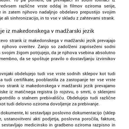
edvsem različne vrste oddaj in filmov oziroma serije,
 in zatem njihovo nadaljnjo obdelavo prepustijo svojim
e ali sinhronizacijo, in to vse v skladu z zahtevami strank.
ije iz makedonskega v madžarski jezik
tevo strank iz makedonskega v madžarski jezik prevajajo
 njihovo overitev. Zanjo so zadolženi zapriseženi sodni
s svojim žigom potrjujejo, da je njihova vsebina absolutno
embno, da se spoštuje pravilo o dostavljanju izvirnikov
vnjaki obdelujejo tudi vse vrste sodnih sklepov kot tudi
 tudi certifikate, pooblastila za zastopanje ter vse vrste
evo strank iz makedonskega v madžarski jezik prevajamo
ske iz matičnega registra (o rojstvu, o smrti, o sklenjeni
 potrdilo o stalnem prebivališču. Obdelujejo tudi različne
 kot tudi delovno oziroma dovoljenje za prebivanje.
di dokumente, ki sestavljajo poslovno dokumentacijo (sklep
 ustanovitveni akti podjetja, poslovna poročila, fakture,
ki sestavljajo medicinsko in gradbeno oziroma razpisno in