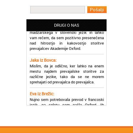
učinkoviti.
Martina iz Bleda:
Potrebovala sem prevajanje iz
madžarskega v slovenski jezik in lahko
DRUGI O NAS
vam rečem, da sem pozitivno presenečena
nad hitrostjo in kakovostjo storitve
prevajalcev Akademije Oxford.
Jaka iz Bovca:
Mislim, da je odlično, ker lahko na enem
mestu najdem prevajalske storitve za
različne jezike, tako da se ne morem
sprehajati od prevajalca do prevajalca.
Eva iz Brežic:
Nujno sem potrebovala prevod v francoski
jezik, na spletu sem našla Oxford, jih
poklicala in v roku nekaj ur sem po
elektronski pošti prejela prevod. Resnično
so izjemni!
Zoran iz Velenja:
Uslužni, hitri in ljubeznivi, za njih imam