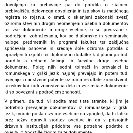
dovoljenja za prebivanje pa do potrdila o stalnem
prebivališču, delovnega dovoljenja in izpiskov iz matičnega
registra (o rojstvu, o smrti, o sklenjeni zakonski zvezi)
oziroma številnih drugih neomenjenih osebnih dokumentov
ter vse dokumente in druge vsebine, ki so povezane s
področjem izobraževanja, kot so diplomske in seminarske
naloge, predmetniki in programi fakultet ter zaključna
spričevala osnovne in srednje šole oziroma potrdila o
opravljenih izpitih ter diplome in dodatke k diplomi pa tudi
potrdila o rednem šolanju in številne druge osebne
dokumente. Poleg njih sodni tolmači in prevajalci iz
romunskega v grški jezik najprej prevajajo in potem tudi
overjajo znanstvene patente oziroma rezultate znanstvenih
raziskav kot tudi znanstvena dela in vse ostale dokumente,
ki so povezani s področjem znanosti.
V primeru, da tudi vi sodite med tiste stranke, ki jim je
potrebno prevajanje dokumentov iz romunskega v grški
jezik, morate poslati izvirne vsebine na vpogled, da bi lahko
brez težav opravili storitev overitve in da v pristojnih
državnih institucijah pridobite vse potrebne podatke o
overitvi z Apostille žigom za te dokumente.