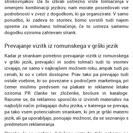
strokovnjakov. Da bi izbrali ustrezno vrste tolmačenja v
omenjeni kombinaciji jezikov, nam morate posredovati vse
podrobnosti v zvezi z dogodkom, ki ga organizirate. V samo
ponudbo, ki zadeva to storitev, bomo uvrstili tudi najem
opreme za simultano tolmačenje, če to ustreza samemu
dogodku oziroma zahtevam strank.
Prevajanje vizitk iz romunskega v grški jezik
Kadar je strankam potrebno prevajanje vizitk iz romunskega
v grški jezik, prevajalci in sodni tolmači tudi to storitev
izvajajo, ne samo v najkrajšem možnem roku, ampak tudi po
cenah, ki so v celoti dostopne. Prav tako pa prevajajo tudi
ostale vsebine, ki so povezane s področjem marketinga, pri
čemer mislimo predvsem na plakate in reklamne letake
oziroma PR članke ter zloženke, brošure in kataloge.
Razume se, da reklamno sporočilo iz izvirnih materialov na
najboljši način prilagajajo duhu jezika, v katerega se prevaja,
pa tako vsem potencialnim strankam, ki jim je grški materni
jezik, ali ga uporabljajo, ponujajo možnost, da se seznanijo s
predmetom reklamiranja.