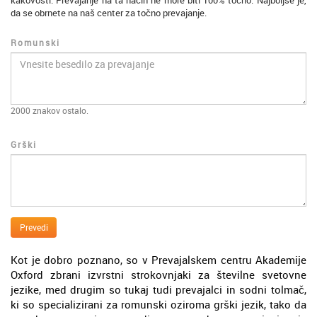
kakovosti. Prevajanje na ta način ne more biti 100% točno. Najboljše je,
da se obrnete na naš center za točno prevajanje.
Romunski
2000
znakov ostalo.
Grški
Prevedi
Kot je dobro poznano, so v Prevajalskem centru Akademije
Oxford zbrani izvrstni strokovnjaki za številne svetovne
jezike, med drugim so tukaj tudi prevajalci in sodni tolmač,
ki so specializirani za romunski oziroma grški jezik, tako da