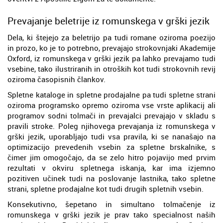
Prevajanje beletrije iz romunskega v grški jezik
Dela, ki štejejo za beletrijo pa tudi romane oziroma poezijo
in prozo, ko je to potrebno, prevajajo strokovnjaki Akademije
Oxford, iz romunskega v grški jezik pa lahko prevajamo tudi
vsebine, tako ilustriranih in otroških kot tudi strokovnih revij
oziroma časopisnih člankov.
Spletne kataloge in spletne prodajalne pa tudi spletne strani
oziroma programsko opremo oziroma vse vrste aplikacij ali
programov sodni tolmači in prevajalci prevajajo v skladu s
pravili stroke. Poleg njihovega prevajanja iz romunskega v
grški jezik, uporabljajo tudi vsa pravila, ki se nanašajo na
optimizacijo prevedenih vsebin za spletne brskalnike, s
čimer jim omogočajo, da se zelo hitro pojavijo med prvim
rezultati v okviru spletnega iskanja, kar ima izjemno
pozitiven učinek tudi na poslovanje lastnika, tako spletne
strani, spletne prodajalne kot tudi drugih spletnih vsebin.
Konsekutivno, šepetano in simultano tolmačenje iz
romunskega v grški jezik je prav tako specialnost naših