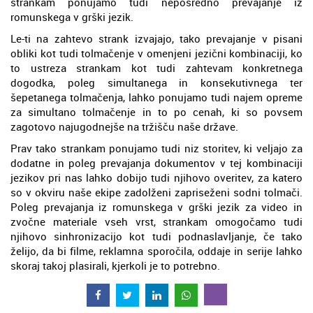
strankam ponujamo tudi neposredno prevajanje iz
romunskega v grški jezik.
Le-ti na zahtevo strank izvajajo, tako prevajanje v pisani
obliki kot tudi tolmačenje v omenjeni jezični kombinaciji, ko
to ustreza strankam kot tudi zahtevam konkretnega
dogodka, poleg simultanega in konsekutivnega ter
šepetanega tolmačenja, lahko ponujamo tudi najem opreme
za simultano tolmačenje in to po cenah, ki so povsem
zagotovo najugodnejše na tržišču naše države.
Prav tako strankam ponujamo tudi niz storitev, ki veljajo za
dodatne in poleg prevajanja dokumentov v tej kombinaciji
jezikov pri nas lahko dobijo tudi njihovo overitev, za katero
so v okviru naše ekipe zadolženi zapriseženi sodni tolmači.
Poleg prevajanja iz romunskega v grški jezik za video in
zvočne materiale vseh vrst, strankam omogočamo tudi
njihovo sinhronizacijo kot tudi podnaslavljanje, če tako
želijo, da bi filme, reklamna sporočila, oddaje in serije lahko
skoraj takoj plasirali, kjerkoli je to potrebno.