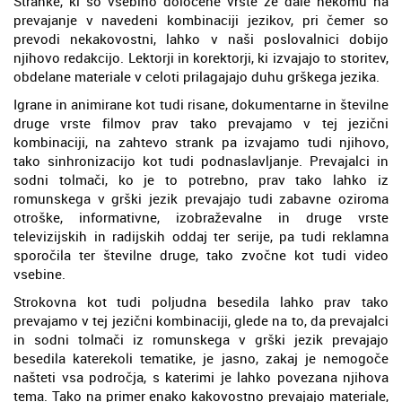
Stranke, ki so vsebino določene vrste že dale nekomu na
prevajanje v navedeni kombinaciji jezikov, pri čemer so
prevodi nekakovostni, lahko v naši poslovalnici dobijo
njihovo redakcijo. Lektorji in korektorji, ki izvajajo to storitev,
obdelane materiale v celoti prilagajajo duhu grškega jezika.
Igrane in animirane kot tudi risane, dokumentarne in številne
druge vrste filmov prav tako prevajamo v tej jezični
kombinaciji, na zahtevo strank pa izvajamo tudi njihovo,
tako sinhronizacijo kot tudi podnaslavljanje. Prevajalci in
sodni tolmači, ko je to potrebno, prav tako lahko iz
romunskega v grški jezik prevajajo tudi zabavne oziroma
otroške, informativne, izobraževalne in druge vrste
televizijskih in radijskih oddaj ter serije, pa tudi reklamna
sporočila ter številne druge, tako zvočne kot tudi video
vsebine.
Strokovna kot tudi poljudna besedila lahko prav tako
prevajamo v tej jezični kombinaciji, glede na to, da prevajalci
in sodni tolmači iz romunskega v grški jezik prevajajo
besedila katerekoli tematike, je jasno, zakaj je nemogoče
našteti vsa področja, s katerimi je lahko povezana njihova
tema. Tako na primer enako kakovostno prevajajo materiale,