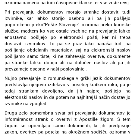
oziroma namena pa tudi časopisne članke ter vse vrste revij.
Pri prevajanju dokumentov morajo stranke dostaviti tudi
izvirnike, kar lahko storijo osebno ali pa jih pošljejo
priporočeno preko“Pošte Slovenije” oziroma preko kurirske
službe, medtem ko vse ostale vsebine na prevajanje lahko
enostavno pošljejo po elektronski pošti, ker ni treba
dostaviti izvirnikov. To pa se prav tako nanaša tudi na
pošiljanje obdelanih materialov, saj na elektronski naslov
pošiljamo samo tiste, ki ne zahtevajo overitve, dokumente
pa stranke lahko dobijo ali na določen naslov ali pa jih
prevzamejo osebno v naši poslovalnici.
Nujno prevajanje iz romunskega v grški jezik dokumentov
predstavlja njegovo izdelavo v posebej kratkem roku, pa je
tedaj strankam dovoljeno, da jih najprej pošljejo na
elektronski naslov in da potem na najhitrejši način dostavijo
izvirnike na vpogled.
Druga zelo pomembna stvar pri prevajanju dokumentov je
informiranost strank o overitvi z Apostille žigom. S tem
žigom se opremljajo samo dokumenti, ki jih predpisuje
zakon, overitev pa poteka na okrožnem sodišču oziroma v