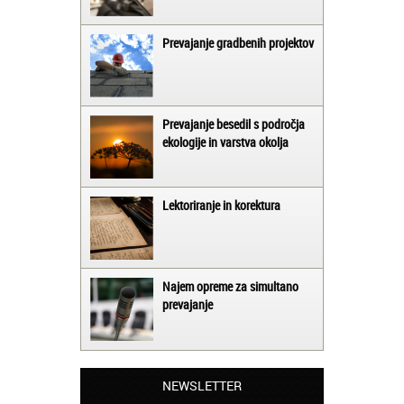
Prevajanje gradbenih projektov
Prevajanje besedil s področja
ekologije in varstva okolja
Lektoriranje in korektura
Najem opreme za simultano
prevajanje
Matjaž iz Ajdovščine:
Lahko pohvalim vse zaposlene v Akademiji
Oxford, ker so resnično profesionalni in
NEWSLETTER
prevajalske storitve opravljajo hitro in