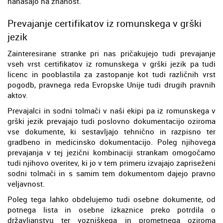
nanašajo na znanost.
Prevajanje certifikatov iz romunskega v grški
jezik
Zainteresirane stranke pri nas pričakujejo tudi prevajanje
vseh vrst certifikatov iz romunskega v grški jezik pa tudi
licenc in pooblastila za zastopanje kot tudi različnih vrst
pogodb, pravnega reda Evropske Unije tudi drugih pravnih
aktov.
Prevajalci in sodni tolmači v naši ekipi pa iz romunskega v
grški jezik prevajajo tudi poslovno dokumentacijo oziroma
vse dokumente, ki sestavljajo tehnično in razpisno ter
gradbeno in medicinsko dokumentacijo. Poleg njihovega
prevajanja v tej jezični kombinaciji strankam omogočamo
tudi njihovo overitev, ki jo v tem primeru izvajajo zapriseženi
sodni tolmači in s samim tem dokumentom dajejo pravno
veljavnost.
Poleg tega lahko obdelujemo tudi osebne dokumente, od
potnega lista in osebne izkaznice preko potrdila o
državljanstvu ter vozniškega in prometnega oziroma