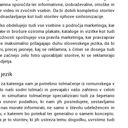
lamna sporočila ter informativne, izobraževalne, otroške in
e video in zvočnih vsebin. Da bi dobili kompletno storitev
aslavljanje kot tudi storitev njihove sinhronizacije.
hko obdelujejo tudi vse vsebine s področja marketinga, kar
e in brošure oziroma plakate, kataloge in vizitke kot tudi
ložnosti spoštujejo vsa pravila marketinga, kar pravzaprav
ne maksimalno prilagajajo duhu slovenskega jezika, da bi
ni, precej jasneje, kaj se reklamira, s čimer se dosega tudi
 začnejo zelo hitro uporabljati storitve, ki se reklamirajo
djetja.
jezik
in za katerega vam je potrebno tolmačenje iz romunskega v
o naši sodni tolmači in prevajalci vašo zahtevo v celoti
 in simultano tolmačenje specializirani tudi za šepetano
a osnovi podatkov, ki nam jih posredujete, sestavljamo
as morate informirati, ne samo o številu udeležencev in
u, v katerem bo potekal ter generalno o samem konceptu.
je to storitev, ki jih ustreza temu dogodku, uvrstimo tudi