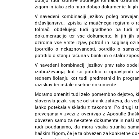
žigom in tako zelo hitro dobijo dokumente, ki jih
V navedeni kombinaciji jezikov poleg prevajan
državljanstvu, izpiska iz matičnega registra o 
tolmači obdelujejo tudi gradbeno pa tudi 
dokumentacijo ter vse dokumente, ki jih jih s
oziroma vse vrste izjav, potrdil in soglasij o
(potrdilo o nekaznovanosti, potrdilo o samsk
potrdilo o stanju računa v banki in o stalni zaposl
V navedeni kombinaciji jezikov prav tako obde
izobraževanja, kot so potrdilo o opravljenih i
rednem šolanju kot tudi predmetniki in programi
raziskav ter ostale osebne dokumente.
Moramo omeniti tudi zelo pomembno dejstvo, k
slovenski jezik, saj se od strank zahteva, da ved
lahko potekala v skladu z zakonom. Po drugi str
preverjanja v zvezi z overitvijo z Apostille (ha
obvezen samo za nekatere dokumente in naši stro
tudi poudarjamo, da mora vsaka stranka sama 
haškim žigom, če je ta obvezen za konkretne dok