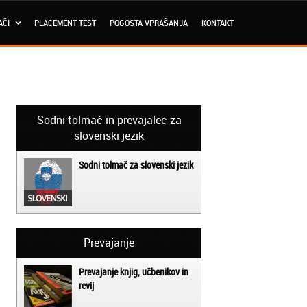
AČI
PLACEMENT TEST
POGOSTA VPRAŠANJA
KONTAKT
Sodni tolmač in prevajalec za
slovenski jezik
Sodni tolmač za slovenski jezik
Prevajanje
Prevajanje knjig, učbenikov in
revij