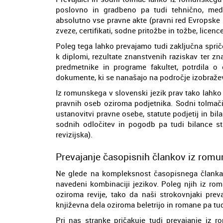
poslovno in gradbeno pa tudi tehnično, medi
absolutno vse pravne akte (pravni red Evropske 
zveze, certifikati, sodne pritožbe in tožbe, licen
Poleg tega lahko prevajamo tudi zaključna sprič
k diplomi, rezultate znanstvenih raziskav ter z
predmetnike in programe fakultet, potrdila o o
dokumente, ki se nanašajo na področje izobraževa
Iz romunskega v slovenski jezik prav tako lahk
pravnih oseb oziroma podjetnika. Sodni tolmači
ustanovitvi pravne osebe, statute podjetij in bil
sodnih odločitev in pogodb pa tudi bilance sta
revizijska).
Prevajanje časopisnih člankov iz romu
Ne glede na kompleksnost časopisnega članka p
navedeni kombinaciji jezikov. Poleg njih iz ro
oziroma revije, tako da naši strokovnjaki pre
književna dela oziroma beletrijo in romane pa tu
Pri nas stranke pričakuje tudi prevajanje iz 