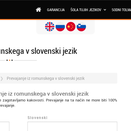
GARANCIJA
ŠOLA TUJIH JEZIKOV
SODNI TOLM
nskega v slovenski jezik
Prevajanje iz romunskega v slovenski jezik
nje iz romunskega v slovenski jezik
e zagotavljamo kakovosti. Prevajanje na ta način ne more biti 100%
revajanje.
Slovenski