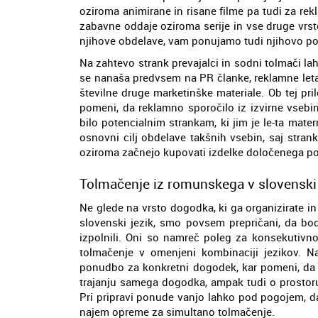
oziroma animirane in risane filme pa tudi za rek
zabavne oddaje oziroma serije in vse druge vrst
njihove obdelave, vam ponujamo tudi njihovo podn
Na zahtevo strank prevajalci in sodni tolmači la
se nanaša predvsem na PR članke, reklamne letak
številne druge marketinške materiale. Ob tej pri
pomeni, da reklamno sporočilo iz izvirne vsebi
bilo potencialnim strankam, ki jim je le-ta mater
osnovni cilj obdelave takšnih vsebin, saj stranke
oziroma začnejo kupovati izdelke določenega po
Tolmačenje iz romunskega v slovenski 
Ne glede na vrsto dogodka, ki ga organizirate 
slovenski jezik, smo povsem prepričani, da bod
izpolnili. Oni so namreč poleg za konsekutivno
tolmačenje v omenjeni kombinaciji jezikov. N
ponudbo za konkretni dogodek, kar pomeni, da n
trajanju samega dogodka, ampak tudi o prostor
Pri pripravi ponude vanjo lahko pod pogojem, da 
najem opreme za simultano tolmačenje.