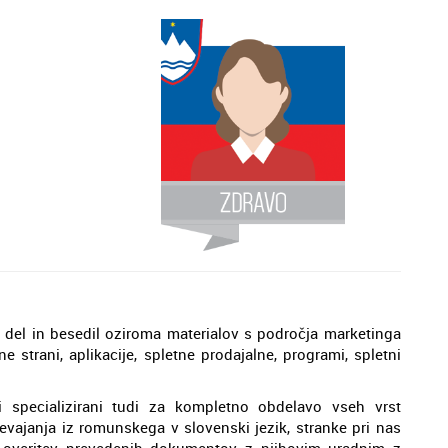
h del in besedil oziroma materialov s področja marketinga
e strani, aplikacije, spletne prodajalne, programi, spletni
 specializirani tudi za kompletno obdelavo vseh vrst
vajanja iz romunskega v slovenski jezik, stranke pri nas
a overitev prevedenih dokumentov z njihovim uradnim z