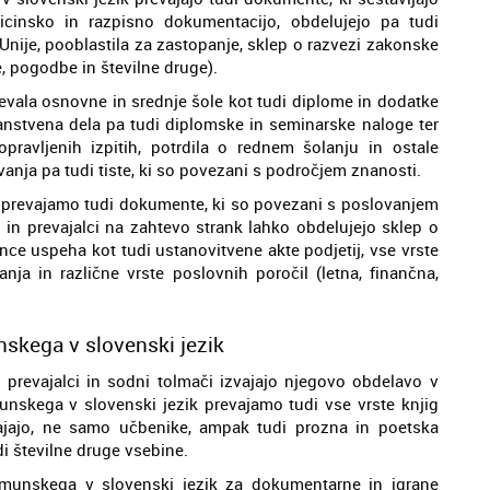
cinsko in razpisno dokumentacijo, obdelujejo pa tudi
Unije, pooblastila za zastopanje, sklep o razvezi zakonske
ce, pogodbe in številne druge).
evala osnovne in srednje šole kot tudi diplome in dodatke
nanstvena dela pa tudi diplomske in seminarske naloge ter
pravljenih izpitih, potrdila o rednem šolanju in ostale
nja pa tudi tiste, ki so povezani s področjem znanosti.
o prevajamo tudi dokumente, ki so povezani s poslovanjem
 in prevajalci na zahtevo strank lahko obdelujejo sklep o
ance uspeha kot tudi ustanovitvene akte podjetij, vse vrste
nja in različne vrste poslovnih poročil (letna, finančna,
nskega v slovenski jezik
revajalci in sodni tolmači izvajajo njegovo obdelavo v
munskega v slovenski jezik prevajamo tudi vse vrste knjig
vajajo, ne samo učbenike, ampak tudi prozna in poetska
di številne druge vsebine.
romunskega v slovenski jezik za dokumentarne in igrane