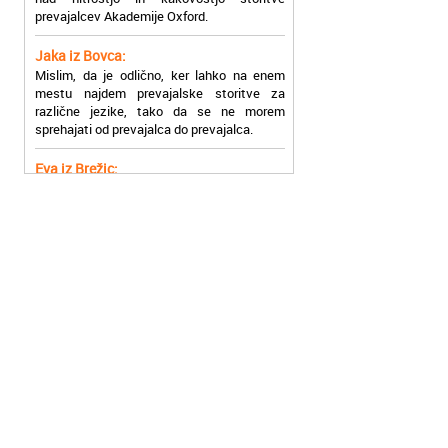
Jaka iz Bovca:
Mislim, da je odlično, ker lahko na enem
mestu najdem prevajalske storitve za
različne jezike, tako da se ne morem
sprehajati od prevajalca do prevajalca.
Eva iz Brežic:
Nujno sem potrebovala prevod v francoski
jezik, na spletu sem našla Oxford, jih
poklicala in v roku nekaj ur sem po
elektronski pošti prejela prevod. Resnično
so izjemni!
Zoran iz Velenja:
Uslužni, hitri in ljubeznivi, za njih imam
samo pohvalne besede!
Anja iz Višnje Gore:
Najboljše prevajalske storitve lahko najdete
prav v Akademiji Oxford! Vsaka čast!
Jure z Vrhnike:
Sodni tolmači iz Akademije Oxford so me