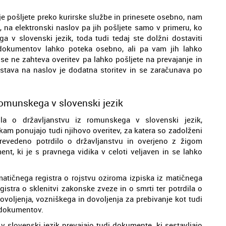
 pošljete preko kurirske službe in prinesete osebno, nam
, na elektronski naslov pa jih pošljete samo v primeru, ko
 v slovenski jezik, toda tudi tedaj ste dolžni dostaviti
 dokumentov lahko poteka osebno, ali pa vam jih lahko
se ne zahteva overitev pa lahko pošljete na prevajanje in
ostava na naslov je dodatna storitev in se zaračunava po
 romunskega v slovenski jezik
dila o državljanstvu iz romunskega v slovenski jezik,
am ponujajo tudi njihovo overitev, za katera so zadolženi
evedeno potrdilo o državljanstvu in overjeno z žigom
t, ki je s pravnega vidika v celoti veljaven in se lahko
tičnega registra o rojstvu oziroma izpiska iz matičnega
gistra o sklenitvi zakonske zveze in o smrti ter potrdila o
ovoljenja, vozniškega in dovoljenja za prebivanje kot tudi
 dokumentov.
v slovenski jezik prevajajo tudi dokumente, ki sestavljajo