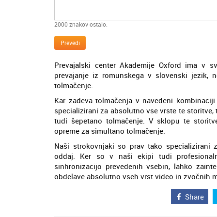
2000
znakov ostalo.
Prevedi
Prevajalski center Akademije Oxford ima v svo
prevajanje iz romunskega v slovenski jezik, n
tolmačenje.
Kar zadeva tolmačenja v navedeni kombinaciji j
specializirani za absolutno vse vrste te storitve
tudi šepetano tolmačenje. V sklopu te stori
opreme za simultano tolmačenje.
Naši strokovnjaki so prav tako specializirani 
oddaj. Ker so v naši ekipi tudi profesionaln
sinhronizacijo prevedenih vsebin, lahko zain
obdelave absolutno vseh vrst video in zvočnih m
Share