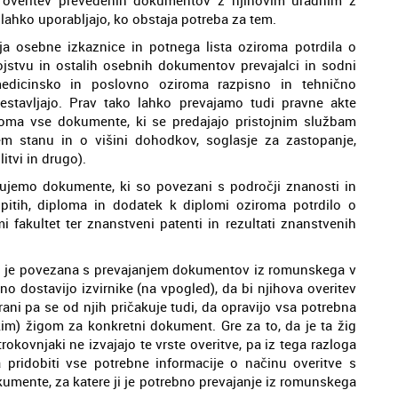
 lahko uporabljajo, ko obstaja potreba za tem.
ja osebne izkaznice in potnega lista oziroma potrdila o
rojstvu in ostalih osebnih dokumentov prevajalci in sodni
medicinsko in poslovno oziroma razpisno in tehnično
estavljajo. Prav tako lahko prevajamo tudi pravne akte
ziroma vse dokumente, ki se predajajo pristojnim službam
em stanu in o višini dohodkov, soglasje za zastopanje,
itvi in drugo).
lujemo dokumente, ki so povezani s področji znanosti in
zpitih, diploma in dodatek k diplomi oziroma potrdilo o
 fakultet ter znanstveni patenti in rezultati znanstvenih
i je povezana s prevajanjem dokumentov iz romunskega v
no dostavijo izvirnike (na vpogled), da bi njihova overitev
ani pa se od njih pričakuje tudi, da opravijo vsa potrebna
škim) žigom za konkretni dokument. Gre za to, da je ta žig
kovnjaki ne izvajajo te vrste overitve, pa iz tega razloga
pridobiti vse potrebne informacije o načinu overitve s
umente, za katere ji je potrebno prevajanje iz romunskega