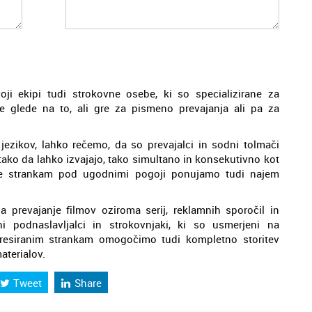
ji ekipi tudi strokovne osebe, ki so specializirane za
e glede na to, ali gre za pismeno prevajanja ali pa za
ezikov, lahko rečemo, da so prevajalci in sodni tolmači
, tako da lahko izvajajo, tako simultano in konsekutivno kot
tve strankam pod ugodnimi pogoji ponujamo tudi najem
za prevajanje filmov oziroma serij, reklamnih sporočil in
i podnaslavljalci in strokovnjaki, ki so usmerjeni na
teresiranim strankam omogočimo tudi kompletno storitev
aterialov.
Tweet
Share