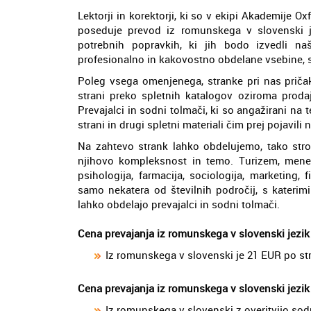
Lektorji in korektorji, ki so v ekipi Akademije O
poseduje prevod iz romunskega v slovenski j
potrebnih popravkih, ki jih bodo izvedli n
profesionalno in kakovostno obdelane vsebine, s
Poleg vsega omenjenega, stranke pri nas pričak
strani preko spletnih katalogov oziroma proda
Prevajalci in sodni tolmači, ki so angažirani na 
strani in drugi spletni materiali čim prej pojavili
Na zahtevo strank lahko obdelujemo, tako stro
njihovo kompleksnost in temo. Turizem, menedžm
psihologija, farmacija, sociologija, marketing,
samo nekatera od številnih področij, s katerim
lahko obdelajo prevajalci in sodni tolmači.
Cena prevajanja iz romunskega v slovenski jezik
Iz romunskega v slovenski je 21 EUR po st
Cena prevajanja iz romunskega v slovenski jezik
Iz romunskega v slovenski z overitvijo sod