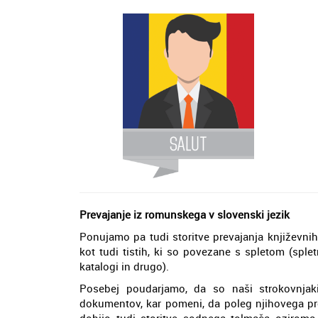
Prevajanje iz romunskega v slovenski jezik
Ponujamo pa tudi storitve prevajanja književni
kot tudi tistih, ki so povezane s spletom (spletn
katalogi in drugo).
Posebej poudarjamo, da so naši strokovnjaki
dokumentov, kar pomeni, da poleg njihovega pre
dobijo tudi storitve sodnega tolmača ozirom