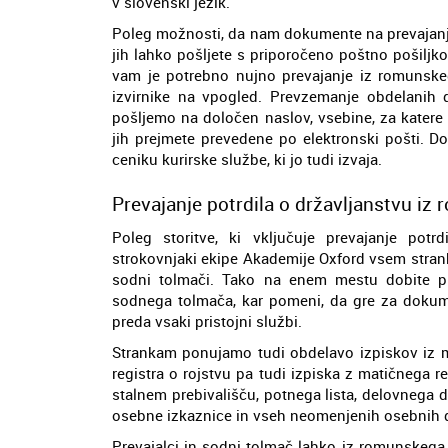
v slovenski jezik.
Poleg možnosti, da nam dokumente na prevajanje
jih lahko pošljete s priporočeno poštno pošiljko
vam je potrebno nujno prevajanje iz romunskega
izvirnike na vpogled. Prevzemanje obdelanih
pošljemo na določen naslov, vsebine, za katere 
jih prejmete prevedene po elektronski pošti. D
ceniku kurirske službe, ki jo tudi izvaja.
Prevajanje potrdila o državljanstvu iz
Poleg storitve, ki vključuje prevajanje potr
strokovnjaki ekipe Akademije Oxford vsem strank
sodni tolmači. Tako na enem mestu dobite pr
sodnega tolmača, kar pomeni, da gre za dokumen
preda vsaki pristojni službi.
Strankam ponujamo tudi obdelavo izpiskov iz ma
registra o rojstvu pa tudi izpiska z matičnega re
stalnem prebivališču, potnega lista, delovnega d
osebne izkaznice in vseh neomenjenih osebnih
Prevajalci in sodni tolmač lahko iz romunskega 