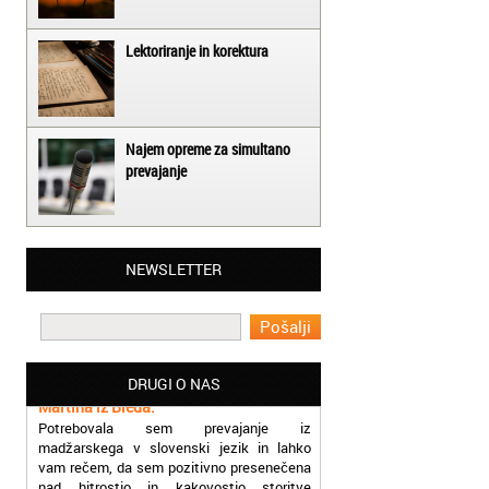
Lektoriranje in korektura
Najem opreme za simultano
prevajanje
Matjaž iz Ajdovščine:
Lahko pohvalim vse zaposlene v Akademiji
NEWSLETTER
Oxford, ker so resnično profesionalni in
prevajalske storitve opravljajo hitro in
učinkoviti.
Martina iz Bleda:
DRUGI O NAS
Potrebovala sem prevajanje iz
madžarskega v slovenski jezik in lahko
vam rečem, da sem pozitivno presenečena
nad hitrostjo in kakovostjo storitve
prevajalcev Akademije Oxford.