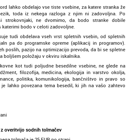
xford lahko obdelajo vse tiste vsebine, za katere stranka že
ezik, toda iz nekega razloga z njim ni zadovoljna. Po
aši strokovnjaki, ne dvomimo, da bodo stranke dobile
 katerimi bodo v celoti zadovoljne.
uje tudi obdelava vseh vrst spletnih vsebin, od spletnih
jaln pa do programske opreme (aplikacij in programov).
teh poslih, pazijo na optimizacijo prevoda, da bi se spletne
 na boljšem položaju v okviru iskalnika.
kovne kot tudi poljudne besedilne vsebine, ne glede na
ent, filozofija, medicina, ekologija in varstvo okolja,
 finance, politika, komunikologija, bančništvo in pravo so
i je lahko povezana tema besedil, ki jih na vašo zahtevo
rani
 z overitvijo sodnih tolmačev
nega tolmača je 25 EUR po strani