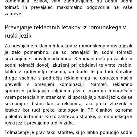
kombinaciji jezikov, vam zagotavljamo, da bosta sodni
tolmač in prevajalec maksimalno odgovorila na vaše
zahteve.
Prevajanje reklamnih letakov iz romunskega v
ruski jezik
Za prevajanje reklamnih letakov iz romunskega v ruski jezik
je zelo pomembno, da so prevajalci in sodni tolmači
seznanjeni s pravili marketinga. Ker imajo naši prevajalci in
sodni tolmači dovolj izkušenj pri obdelavi te vrste vsebin,
lahko z gotovostjo rečemo, da bodo te pa tudi številne
druge vsebine s področja reklamiranja na ustrezen način
prevedli v omenjeni kombinaciji. Namreč, reklamno
sporočilo prilagajajo ciljnemu jeziku oziroma omogočajo
vsem potencialnim strankam, ki uporabljajo ruski jezik, da se
seznanijo s tistim, kar se reklamira, tako preko zloženk in
letakov kot tudi preko katalogov in PR člankov oziroma
plakatov in brošur. Ko to zahtevajo stranke, iz romunskega v
ruski jezik prevajamo tudi vizitke.
Tolmačenje je prav tako storitev, ki jo lahko ponudijo sodni