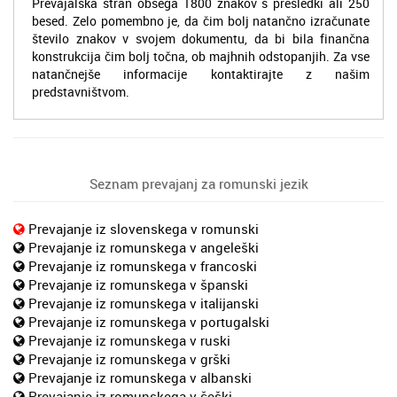
Prevajalska stran obsega 1800 znakov s presledki ali 250
besed. Zelo pomembno je, da čim bolj natančno izračunate
število znakov v svojem dokumentu, da bi bila finančna
konstrukcija čim bolj točna, ob majhnih odstopanjih. Za vse
natančnejše informacije kontaktirajte z našim
predstavništvom.
Seznam prevajanj za romunski jezik
Prevajanje iz slovenskega v romunski
Prevajanje iz romunskega v angeleški
Prevajanje iz romunskega v francoski
Prevajanje iz romunskega v španski
Prevajanje iz romunskega v italijanski
Prevajanje iz romunskega v portugalski
Prevajanje iz romunskega v ruski
Prevajanje iz romunskega v grški
Prevajanje iz romunskega v albanski
Prevajanje iz romunskega v češki