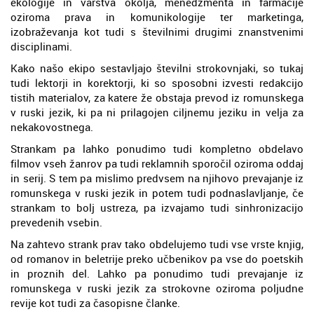
ekologije in varstva okolja, menedžmenta in farmacije
oziroma prava in komunikologije ter marketinga,
izobraževanja kot tudi s številnimi drugimi znanstvenimi
disciplinami.
Kako našo ekipo sestavljajo številni strokovnjaki, so tukaj
tudi lektorji in korektorji, ki so sposobni izvesti redakcijo
tistih materialov, za katere že obstaja prevod iz romunskega
v ruski jezik, ki pa ni prilagojen ciljnemu jeziku in velja za
nekakovostnega.
Strankam pa lahko ponudimo tudi kompletno obdelavo
filmov vseh žanrov pa tudi reklamnih sporočil oziroma oddaj
in serij. S tem pa mislimo predvsem na njihovo prevajanje iz
romunskega v ruski jezik in potem tudi podnaslavljanje, če
strankam to bolj ustreza, pa izvajamo tudi sinhronizacijo
prevedenih vsebin.
Na zahtevo strank prav tako obdelujemo tudi vse vrste knjig,
od romanov in beletrije preko učbenikov pa vse do poetskih
in proznih del. Lahko pa ponudimo tudi prevajanje iz
romunskega v ruski jezik za strokovne oziroma poljudne
revije kot tudi za časopisne članke.