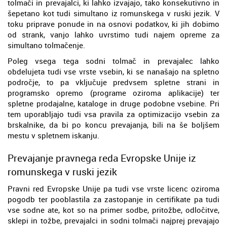
tolmači in prevajalci, ki lahko izvajajo, tako konsekutivno in
šepetano kot tudi simultano iz romunskega v ruski jezik. V
toku priprave ponude in na osnovi podatkov, ki jih dobimo
od strank, vanjo lahko uvrstimo tudi najem opreme za
simultano tolmačenje.
Poleg vsega tega sodni tolmač in prevajalec lahko
obdelujeta tudi vse vrste vsebin, ki se nanašajo na spletno
področje, to pa vključuje predvsem spletne strani in
programsko opremo (programe oziroma aplikacije) ter
spletne prodajalne, kataloge in druge podobne vsebine. Pri
tem uporabljajo tudi vsa pravila za optimizacijo vsebin za
brskalnike, da bi po koncu prevajanja, bili na še boljšem
mestu v spletnem iskanju.
Prevajanje pravnega reda Evropske Unije iz
romunskega v ruski jezik
Pravni red Evropske Unije pa tudi vse vrste licenc oziroma
pogodb ter pooblastila za zastopanje in certifikate pa tudi
vse sodne ate, kot so na primer sodbe, pritožbe, odločitve,
sklepi in tožbe, prevajalci in sodni tolmači najprej prevajajo