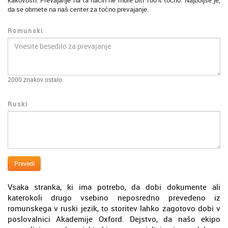
kakovosti. Prevajanje na ta način ne more biti 100% točno. Najboljše je,
da se obrnete na naš center za točno prevajanje.
Romunski
2000
znakov ostalo.
Ruski
Prevedi
Vsaka stranka, ki ima potrebo, da dobi dokumente ali
katerokoli drugo vsebino neposredno prevedeno iz
romunskega v ruski jezik, to storitev lahko zagotovo dobi v
poslovalnici Akademije Oxford. Dejstvo, da našo ekipo