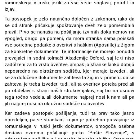
romunskega v ruski jezik za vse vrste soglasij, potrdil in
izjav.
Ta postopek je zelo natančno določen z zakonom, tako da
se od strank pričakuje spoštovanje dveh zelo pomembnih
pravil. Prvo se nanaša na pošiljanje izvirnih dokumentov na
vpogled, drugo pa pomeni, da mora stranka sama poiskati
vse potrebne podatke o overitvi s haškim (Apostille) z žigom
za konkretne dokumente. Te informacije ne morejo ponuditi
prevajalci in sodni tolmači Akademije Oxford, saj le-ti niso
zadolženi za to vrsto overitve, ampak jo stranke lahko dobijo
neposredno na okrožnem sodišču, kjer morajo izvedeti, ali
se za določene dokumente zahteva ta žig in v primeru, da se
zahteva, je treba izvedeti tudi, ali ta overitev poteka pred ali
po obdelavi s strani naših strokovnjakov, saj bo na osnovi
tega točno vedela, ali dokumente najprej nosi k nam ali pa
jih najprej nosi na okrožno sodišče na overitev.
Kar zadeva postopek pošiljanja, tudi ta prav tako jasno
opredeljen, pa se strankam, ki jim je potrebno prevajanje iz
romunskega v ruski jezik dokumentov, omogoča osebna
dostava oziroma pošiljanje preko “Pošte Slovenije”, s
priporočeno pošiljko ali pa preko kurirske službe. Strankam,