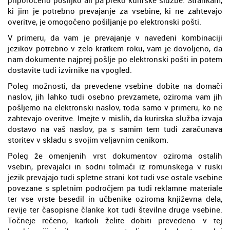
ki jim je potrebno prevajanje za vsebine, ki ne zahtevajo
overitve, je omogočeno pošiljanje po elektronski pošti.
V primeru, da vam je prevajanje v navedeni kombinaciji
jezikov potrebno v zelo kratkem roku, vam je dovoljeno, da
nam dokumente najprej pošlje po elektronski pošti in potem
dostavite tudi izvirnike na vpogled.
Poleg možnosti, da prevedene vsebine dobite na domači
naslov, jih lahko tudi osebno prevzamete, oziroma vam jih
pošljemo na elektronski naslov, toda samo v primeru, ko ne
zahtevajo overitve. Imejte v mislih, da kurirska služba izvaja
dostavo na vaš naslov, pa s samim tem tudi zaračunava
storitev v skladu s svojim veljavnim cenikom.
Poleg že omenjenih vrst dokumentov oziroma ostalih
vsebin, prevajalci in sodni tolmači iz romunskega v ruski
jezik prevajajo tudi spletne strani kot tudi vse ostale vsebine
povezane s spletnim področjem pa tudi reklamne materiale
ter vse vrste besedil in učbenike oziroma književna dela,
revije ter časopisne članke kot tudi številne druge vsebine.
Točneje rečeno, karkoli želite dobiti prevedeno v tej