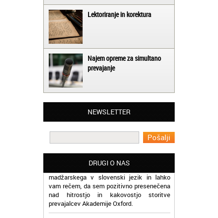
Lektoriranje in korektura
Najem opreme za simultano
prevajanje
Matjaž iz Ajdovščine:
Lahko pohvalim vse zaposlene v Akademiji
Oxford, ker so resnično profesionalni in
NEWSLETTER
prevajalske storitve opravljajo hitro in
učinkoviti.
Martina iz Bleda:
Potrebovala sem prevajanje iz
DRUGI O NAS
madžarskega v slovenski jezik in lahko
vam rečem, da sem pozitivno presenečena
nad hitrostjo in kakovostjo storitve
prevajalcev Akademije Oxford.
Jaka iz Bovca: