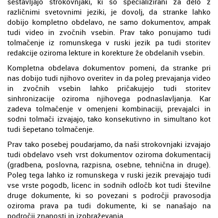
sestavljajo strokovnjaki, ki so specializirani za delo z
različnimi svetovnimi jeziki, je dovolj, da stranke lahko
dobijo kompletno obdelavo, ne samo dokumentov, ampak
tudi video in zvočnih vsebin. Prav tako ponujamo tudi
tolmačenje iz romunskega v ruski jezik pa tudi storitev
redakcije oziroma lekture in korekture že obdelanih vsebin.
Kompletna obdelava dokumentov pomeni, da stranke pri
nas dobijo tudi njihovo overitev in da poleg prevajanja video
in zvočnih vsebin lahko pričakujejo tudi storitev
sinhronizacije oziroma njihovega podnaslavljanja. Kar
zadeva tolmačenje v omenjeni kombinaciji, prevajalci in
sodni tolmači izvajajo, tako konsekutivno in simultano kot
tudi šepetano tolmačenje.
Prav tako posebej poudarjamo, da naši strokovnjaki izvajajo
tudi obdelavo vseh vrst dokumentov oziroma dokumentacij
(gradbena, poslovna, razpisna, osebne, tehnična in druge).
Poleg tega lahko iz romunskega v ruski jezik prevajajo tudi
vse vrste pogodb, licenc in sodnih odločb kot tudi številne
druge dokumente, ki so povezani s področji pravosodja
oziroma prava pa tudi dokumente, ki se nanašajo na
področji znanosti in izobraževanja.