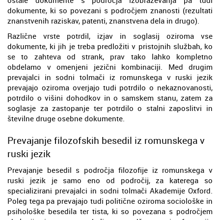
dokumente, ki so povezani s področjem znanosti (rezultati
znanstvenih raziskav, patenti, znanstvena dela in drugo).
Različne vrste potrdil, izjav in soglasij oziroma vse
dokumente, ki jih je treba predložiti v pristojnih službah, ko
se to zahteva od strank, prav tako lahko kompletno
obdelamo v omenjeni jezični kombinaciji. Med drugim
prevajalci in sodni tolmači iz romunskega v ruski jezik
prevajajo oziroma overjajo tudi potrdilo o nekaznovanosti,
potrdilo o višini dohodkov in o samskem stanu, zatem za
soglasje za zastopanje ter potrdilo o stalni zaposlitvi in
številne druge osebne dokumente.
Prevajanje filozofskih besedil iz romunskega v
ruski jezik
Prevajanje besedil s področja filozofije iz romunskega v
ruski jezik je samo eno od področij, za katerega so
specializirani prevajalci in sodni tolmači Akademije Oxford.
Poleg tega pa prevajajo tudi politične oziroma sociološke in
psihološke besedila ter tista, ki so povezana s področjem