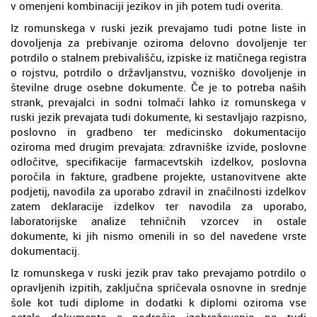
v omenjeni kombinaciji jezikov in jih potem tudi overita.
Iz romunskega v ruski jezik prevajamo tudi potne liste in
dovoljenja za prebivanje oziroma delovno dovoljenje ter
potrdilo o stalnem prebivališču, izpiske iz matičnega registra
o rojstvu, potrdilo o državljanstvu, vozniško dovoljenje in
številne druge osebne dokumente. Če je to potreba naših
strank, prevajalci in sodni tolmači lahko iz romunskega v
ruski jezik prevajata tudi dokumente, ki sestavljajo razpisno,
poslovno in gradbeno ter medicinsko dokumentacijo
oziroma med drugim prevajata: zdravniške izvide, poslovne
odločitve, specifikacije farmacevtskih izdelkov, poslovna
poročila in fakture, gradbene projekte, ustanovitvene akte
podjetij, navodila za uporabo zdravil in značilnosti izdelkov
zatem deklaracije izdelkov ter navodila za uporabo,
laboratorijske analize tehničnih vzorcev in ostale
dokumente, ki jih nismo omenili in so del navedene vrste
dokumentacij.
Iz romunskega v ruski jezik prav tako prevajamo potrdilo o
opravljenih izpitih, zaključna spričevala osnovne in srednje
šole kot tudi diplome in dodatki k diplomi oziroma vse
ostale dokumente s področja izobraževanja pa tudi