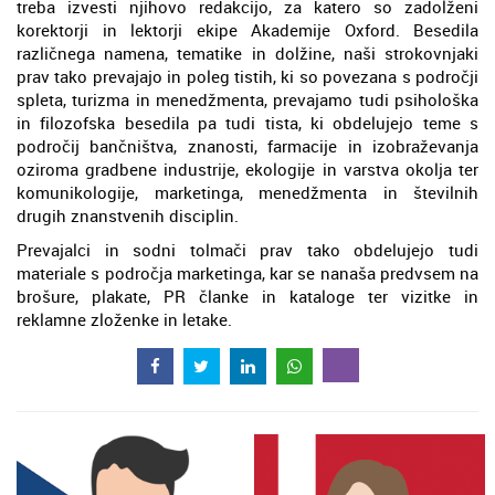
treba izvesti njihovo redakcijo, za katero so zadolženi
korektorji in lektorji ekipe Akademije Oxford. Besedila
različnega namena, tematike in dolžine, naši strokovnjaki
prav tako prevajajo in poleg tistih, ki so povezana s področji
spleta, turizma in menedžmenta, prevajamo tudi psihološka
in filozofska besedila pa tudi tista, ki obdelujejo teme s
področij bančništva, znanosti, farmacije in izobraževanja
oziroma gradbene industrije, ekologije in varstva okolja ter
komunikologije, marketinga, menedžmenta in številnih
drugih znanstvenih disciplin.
Prevajalci in sodni tolmači prav tako obdelujejo tudi
materiale s področja marketinga, kar se nanaša predvsem na
brošure, plakate, PR članke in kataloge ter vizitke in
reklamne zloženke in letake.