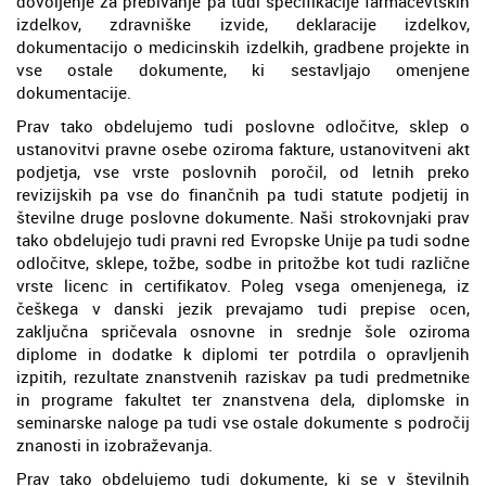
dovoljenje za prebivanje pa tudi specifikacije farmacevtskih
izdelkov, zdravniške izvide, deklaracije izdelkov,
dokumentacijo o medicinskih izdelkih, gradbene projekte in
vse ostale dokumente, ki sestavljajo omenjene
dokumentacije.
Prav tako obdelujemo tudi poslovne odločitve, sklep o
ustanovitvi pravne osebe oziroma fakture, ustanovitveni akt
podjetja, vse vrste poslovnih poročil, od letnih preko
revizijskih pa vse do finančnih pa tudi statute podjetij in
številne druge poslovne dokumente. Naši strokovnjaki prav
tako obdelujejo tudi pravni red Evropske Unije pa tudi sodne
odločitve, sklepe, tožbe, sodbe in pritožbe kot tudi različne
vrste licenc in certifikatov. Poleg vsega omenjenega, iz
češkega v danski jezik prevajamo tudi prepise ocen,
zaključna spričevala osnovne in srednje šole oziroma
diplome in dodatke k diplomi ter potrdila o opravljenih
izpitih, rezultate znanstvenih raziskav pa tudi predmetnike
in programe fakultet ter znanstvena dela, diplomske in
seminarske naloge pa tudi vse ostale dokumente s področij
znanosti in izobraževanja.
Prav tako obdelujemo tudi dokumente, ki se v številnih