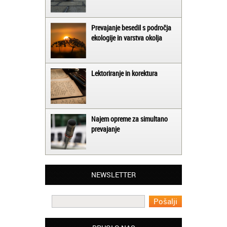
Prevajanje besedil s področja
ekologije in varstva okolja
Lektoriranje in korektura
Najem opreme za simultano
prevajanje
Matjaž iz Ajdovščine:
Lahko pohvalim vse zaposlene v Akademiji
Oxford, ker so resnično profesionalni in
NEWSLETTER
prevajalske storitve opravljajo hitro in
učinkoviti.
Martina iz Bleda:
Potrebovala sem prevajanje iz
madžarskega v slovenski jezik in lahko