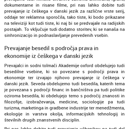
dokumentarne in risane filme, pri nas lahko dobite tudi
prevajanje iz češkega v danski jezik za različne vrste serij,
oddaje ter reklamna sporočila, tako tiste, ki bodo prikazane
na televiziji kot tudi tiste, ki naj bi se predvajale na radijskih
postajah. To vključuje tudi dodatno storitev, ki se nanaša na
sinhronizacijo in podnaslavljanje prevedenih vsebin.
Prevajanje besedil s področja prava in
ekonomije iz češkega v danski jezik
Prevajalci in sodni tolmači Akademije oxford obdelujejo tudi
besedilne vsebine, ki so povezane s področji prava in
ekonomije ter izvajajo njihovo prevajanje iz češkega v
danski jezik. Seveda obdelujemo tudi besedila, katerih tema
je povezana s področji financ in bančništva pa tudi politike
oziroma besedila, ki obdelujejo temo s področij znanosti in
filozofije, izobraževanja, medicine, sociologije pa tudi
turizma, marketinga in gradbene industrije ter menedžmenta,
ekologije in varstva okolja, informacijskih tehnologij in
številnih drugih znanstvenih disciplin.
Pri nas lahko dobite tudi prevajanje učbenikov pa tudi del