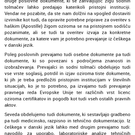
druge poslovne dokumente, ki se zahvaljujoč žigu sodnih
tolmačev lahko predajajo katerikoli pristojni instituciji.
Vendar ne pozabite, da ste nam dolžni na vpogled dostaviti
izvirnike kot tudi, da opravite potrebne priprave za overitev s
haškim (Apostille) žigom oziroma se na pristojnem sodišču
pozanimate, ali se tudi ta overitev izvaja za konkretne
dokumente, za katere vam je potrebno prevajanje iz češkega
v danski jezik.
Poleg poslovnih prevajamo tudi osebne dokumente pa tudi
dokumente, ki so povezani s področjema znanosti in
izobraževanja. Prevajalci in sodni tolmači obdelujejo tudi
vse vrste soglasij, potrdil in izjav oziroma tiste dokumente,
ki jih je treba predložiti pristojnim institucijam v številnih
situacijah, ko je to potrebno, pa izvajamo tudi prevajanje
pravnega reda Evropske Unije ter različnih vrst licenc
oziroma certifikatov in pogodb kot tudi vseh ostalih pravnih
aktov.
Seveda obdelujemo tudi dokumente, ki sestavljajo gradbeno
pa tudi medicinsko, razpisno in tehnično dokumentacijo. Iz
češkega v danski jezik lahko med drugim prevajamo tudi:
navodilo za uporabo, laboratorijske analize tehničnih