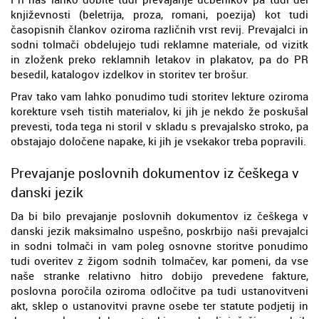
književnosti (beletrija, proza, romani, poezija) kot tudi
časopisnih člankov oziroma različnih vrst revij. Prevajalci in
sodni tolmači obdelujejo tudi reklamne materiale, od vizitk
in zloženk preko reklamnih letakov in plakatov, pa do PR
besedil, katalogov izdelkov in storitev ter brošur.
Prav tako vam lahko ponudimo tudi storitev lekture oziroma
korekture vseh tistih materialov, ki jih je nekdo že poskušal
prevesti, toda tega ni storil v skladu s prevajalsko stroko, pa
obstajajo določene napake, ki jih je vsekakor treba popravili.
Prevajanje poslovnih dokumentov iz češkega v
danski jezik
Da bi bilo prevajanje poslovnih dokumentov iz češkega v
danski jezik maksimalno uspešno, poskrbijo naši prevajalci
in sodni tolmači in vam poleg osnovne storitve ponudimo
tudi overitev z žigom sodnih tolmačev, kar pomeni, da vse
naše stranke relativno hitro dobijo prevedene fakture,
poslovna poročila oziroma odločitve pa tudi ustanovitveni
akt, sklep o ustanovitvi pravne osebe ter statute podjetij in