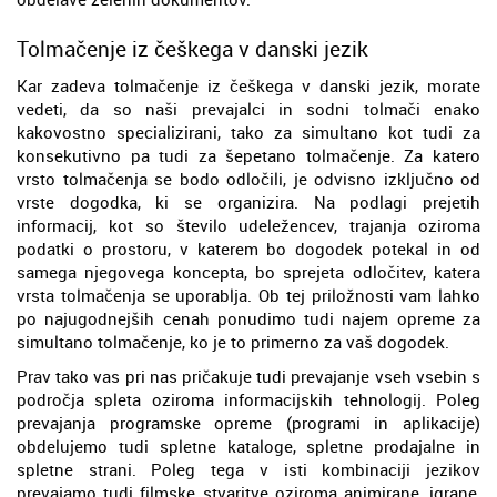
Tolmačenje iz češkega v danski jezik
Kar zadeva tolmačenje iz češkega v danski jezik, morate
vedeti, da so naši prevajalci in sodni tolmači enako
kakovostno specializirani, tako za simultano kot tudi za
konsekutivno pa tudi za šepetano tolmačenje. Za katero
vrsto tolmačenja se bodo odločili, je odvisno izključno od
vrste dogodka, ki se organizira. Na podlagi prejetih
informacij, kot so število udeležencev, trajanja oziroma
podatki o prostoru, v katerem bo dogodek potekal in od
samega njegovega koncepta, bo sprejeta odločitev, katera
vrsta tolmačenja se uporablja. Ob tej priložnosti vam lahko
po najugodnejših cenah ponudimo tudi najem opreme za
simultano tolmačenje, ko je to primerno za vaš dogodek.
Prav tako vas pri nas pričakuje tudi prevajanje vseh vsebin s
področja spleta oziroma informacijskih tehnologij. Poleg
prevajanja programske opreme (programi in aplikacije)
obdelujemo tudi spletne kataloge, spletne prodajalne in
spletne strani. Poleg tega v isti kombinaciji jezikov
prevajamo tudi filmske stvaritve oziroma animirane, igrane,