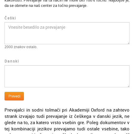
kakovosti. Prevajanje na ta način ne more biti 100% točno. Najboljše je,
da se obrnete na naš center za točno prevajanje.
Češki
2000
znakov ostalo.
Danski
Prevedi
Prevajalci in sodni tolmači pri Akademiji Oxford na zahtevo
strank izvajajo tudi prevajanje iz češkega v danski jezik, ne
glede na to, za katero vrsto vsebin gre. Poleg dokumentov v
tej kombinaciji jezikov prevajamo tudi ostale vsebine, tako