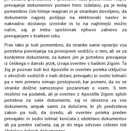
prevajanje dokumentov pomeni hitro izdelavo, pa je tedaj
pomembno čim hitreje reagirati in je strankam dovoljeno, da
dokumente najprej pošljejo na elektronski naslov in
naknadno dostavijo izvirnike in to na najhitrejši možni
način, saj je treba spoštovati njihovo zahtevo za
prevajanjem v kratkem roku.
Prav tako je tudi pomembno, da stranke same opravijo vsa
potrebna preverjanja na pristojnem sodišču o tem, ali se za
konkretne dokumente, za katere jim je potrebno prevajanje
iz češkega v danski jezik, izvaja overitev s haškim žigom. Ta
žig je poznan tudi kot Apostille in overitev poteka izključno
v okrožnih sodiščih v naši državi, prevajalci in sodni tolmači
pa v tem primeru nimajo pristojnosti, kar pomeni, da so se
stranke dolžne samostojno pozanimati o vsem. S tem
mislimo na podatek, ali je overitev z Apostille žigom sploh
potrebna za vaše dokumente, saj ni obvezna za vse
dokumente, ampak samo za določene, ki jih predvideva
zakon pa tudi, da izvedo, ali overitev poteka preden
prevajalec in sodni tolmač končata z obdelavo dokumentov
ali pa preden začneta, saj je do tega odvisen celoten tok
obdelave želenih dokumentov.