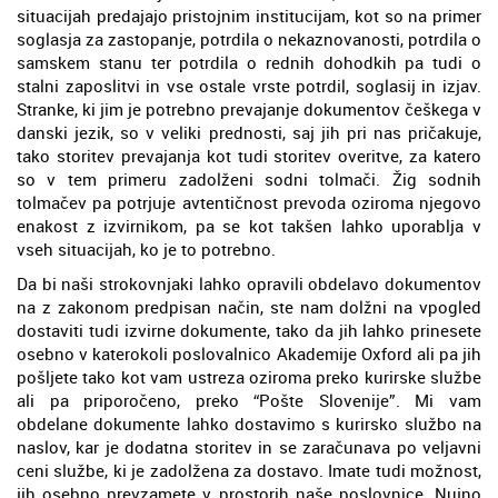
situacijah predajajo pristojnim institucijam, kot so na primer
soglasja za zastopanje, potrdila o nekaznovanosti, potrdila o
samskem stanu ter potrdila o rednih dohodkih pa tudi o
stalni zaposlitvi in vse ostale vrste potrdil, soglasij in izjav.
Stranke, ki jim je potrebno prevajanje dokumentov češkega v
danski jezik, so v veliki prednosti, saj jih pri nas pričakuje,
tako storitev prevajanja kot tudi storitev overitve, za katero
so v tem primeru zadolženi sodni tolmači. Žig sodnih
tolmačev pa potrjuje avtentičnost prevoda oziroma njegovo
enakost z izvirnikom, pa se kot takšen lahko uporablja v
vseh situacijah, ko je to potrebno.
Da bi naši strokovnjaki lahko opravili obdelavo dokumentov
na z zakonom predpisan način, ste nam dolžni na vpogled
dostaviti tudi izvirne dokumente, tako da jih lahko prinesete
osebno v katerokoli poslovalnico Akademije Oxford ali pa jih
pošljete tako kot vam ustreza oziroma preko kurirske službe
ali pa priporočeno, preko “Pošte Slovenije”. Mi vam
obdelane dokumente lahko dostavimo s kurirsko službo na
naslov, kar je dodatna storitev in se zaračunava po veljavni
ceni službe, ki je zadolžena za dostavo. Imate tudi možnost,
jih osebno prevzamete v prostorih naše poslovnice. Nujno