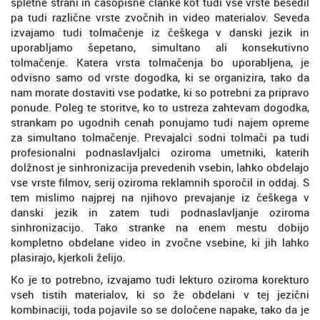
spletne strani in časopisne članke kot tudi vse vrste besedil
pa tudi različne vrste zvočnih in video materialov. Seveda
izvajamo tudi tolmačenje iz češkega v danski jezik in
uporabljamo šepetano, simultano ali konsekutivno
tolmačenje. Katera vrsta tolmačenja bo uporabljena, je
odvisno samo od vrste dogodka, ki se organizira, tako da
nam morate dostaviti vse podatke, ki so potrebni za pripravo
ponude. Poleg te storitve, ko to ustreza zahtevam dogodka,
strankam po ugodnih cenah ponujamo tudi najem opreme
za simultano tolmačenje. Prevajalci sodni tolmači pa tudi
profesionalni podnaslavljalci oziroma umetniki, katerih
dolžnost je sinhronizacija prevedenih vsebin, lahko obdelajo
vse vrste filmov, serij oziroma reklamnih sporočil in oddaj. S
tem mislimo najprej na njihovo prevajanje iz češkega v
danski jezik in zatem tudi podnaslavljanje oziroma
sinhronizacijo. Tako stranke na enem mestu dobijo
kompletno obdelane video in zvočne vsebine, ki jih lahko
plasirajo, kjerkoli želijo.
Ko je to potrebno, izvajamo tudi lekturo oziroma korekturo
vseh tistih materialov, ki so že obdelani v tej jezični
kombinaciji, toda pojavile so se določene napake, tako da je