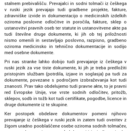
stalnem prebivališču. Prevajalci in sodni tolmači iz češkega
v ruski jezik prevajajo tudi gradbene projekte, fakture,
zdravniške izvide in dokumentacijo o medicinskih izdelkih
oziroma poslovne odločitve in poročila, fakture, sklep o
ustanovitvi pravnih oseb ter statute in ustanovitvene akte pa
tudi številne druge dokumente, ki jih ob tej priložnosti
nismo omenili in sestavljajo poslovno, razpisno, gradbeno
oziroma medicinsko in tehnično dokumentacije in sodijo
med osebne dokumente.
Pri nas stranke lahko dobijo tudi prevajanje iz češkega v
ruski jezik za vse tiste dokumente, ki jih je treba predložiti
pristojnim službam (potrdila, izjave in soglasja) pa tudi za
dokumente, povezane s področjem izobraževanja kot tudi
znanosti. Prav tako obdelujemo tudi pravne akte, to je pravni
red Evropske Unije, vse vrste sodnih odločitev, pritožb,
sklepov, sodb in tožb kot tudi certifikate, pogodbe, licence in
druge dokumente iz te skupine.
Ker postopek obdelave dokumentov pomeni njihovo
prevajanje iz češkega v ruski jezik in zatem tudi overitev z
žigom uradno pooblaščene osebe oziroma sodnih tolmačev,