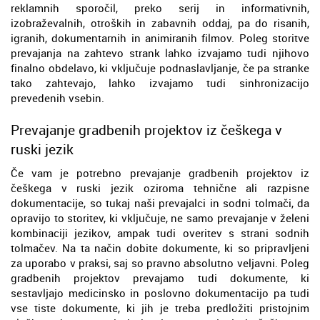
reklamnih sporočil, preko serij in informativnih,
izobraževalnih, otroških in zabavnih oddaj, pa do risanih,
igranih, dokumentarnih in animiranih filmov. Poleg storitve
prevajanja na zahtevo strank lahko izvajamo tudi njihovo
finalno obdelavo, ki vključuje podnaslavljanje, če pa stranke
tako zahtevajo, lahko izvajamo tudi sinhronizacijo
prevedenih vsebin.
Prevajanje gradbenih projektov iz češkega v
ruski jezik
Če vam je potrebno prevajanje gradbenih projektov iz
češkega v ruski jezik oziroma tehnične ali razpisne
dokumentacije, so tukaj naši prevajalci in sodni tolmači, da
opravijo to storitev, ki vključuje, ne samo prevajanje v želeni
kombinaciji jezikov, ampak tudi overitev s strani sodnih
tolmačev. Na ta način dobite dokumente, ki so pripravljeni
za uporabo v praksi, saj so pravno absolutno veljavni. Poleg
gradbenih projektov prevajamo tudi dokumente, ki
sestavljajo medicinsko in poslovno dokumentacijo pa tudi
vse tiste dokumente, ki jih je treba predložiti pristojnim