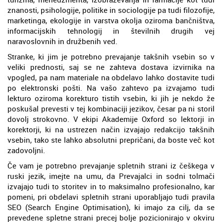
znanosti, psihologije, politike in sociologije pa tudi filozofije,
marketinga, ekologije in varstva okolja oziroma bančništva,
informacijskih tehnologij in številnih drugih vej
naravoslovnih in družbenih ved.
Stranke, ki jim je potrebno prevajanje takšnih vsebin so v
veliki prednosti, saj se ne zahteva dostava izvirnika na
vpogled, pa nam materiale na obdelavo lahko dostavite tudi
po elektronski pošti. Na vašo zahtevo pa izvajamo tudi
lekturo oziroma korekturo tistih vsebin, ki jih je nekdo že
poskušal prevesti v tej kombinaciji jezikov, česar pa ni storil
dovolj strokovno. V ekipi Akademije Oxford so lektorji in
korektorji, ki na ustrezen način izvajajo redakcijo takšnih
vsebin, tako ste lahko absolutni prepričani, da boste več kot
zadovoljni.
Če vam je potrebno prevajanje spletnih strani iz češkega v
ruski jezik, imejte na umu, da Prevajalci in sodni tolmači
izvajajo tudi to storitev in to maksimalno profesionalno, kar
pomeni, pri obdelavi spletnih strani uporabljajo tudi pravila
SEO (Search Engine Optimisation), ki imajo za cilj, da se
prevedene spletne strani precej bolje pozicionirajo v okviru