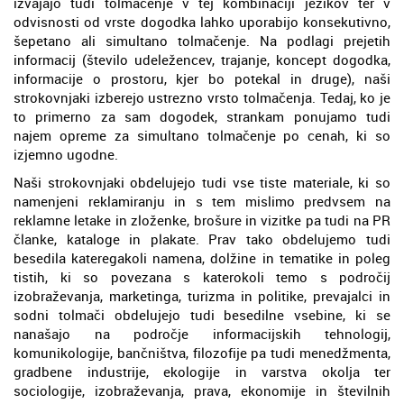
izvajajo tudi tolmačenje v tej kombinaciji jezikov ter v
odvisnosti od vrste dogodka lahko uporabijo konsekutivno,
šepetano ali simultano tolmačenje. Na podlagi prejetih
informacij (število udeležencev, trajanje, koncept dogodka,
informacije o prostoru, kjer bo potekal in druge), naši
strokovnjaki izberejo ustrezno vrsto tolmačenja. Tedaj, ko je
to primerno za sam dogodek, strankam ponujamo tudi
najem opreme za simultano tolmačenje po cenah, ki so
izjemno ugodne.
Naši strokovnjaki obdelujejo tudi vse tiste materiale, ki so
namenjeni reklamiranju in s tem mislimo predvsem na
reklamne letake in zloženke, brošure in vizitke pa tudi na PR
članke, kataloge in plakate. Prav tako obdelujemo tudi
besedila kateregakoli namena, dolžine in tematike in poleg
tistih, ki so povezana s katerokoli temo s področij
izobraževanja, marketinga, turizma in politike, prevajalci in
sodni tolmači obdelujejo tudi besedilne vsebine, ki se
nanašajo na področje informacijskih tehnologij,
komunikologije, bančništva, filozofije pa tudi menedžmenta,
gradbene industrije, ekologije in varstva okolja ter
sociologije, izobraževanja, prava, ekonomije in številnih