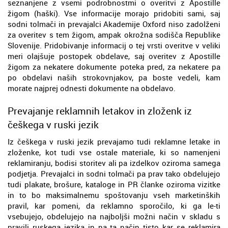
seznanjene z vsemi podrobnostmi o overitvi z Apostille
žigom (haški). Vse informacije morajo pridobiti sami, saj
sodni tolmači in prevajalci Akademije Oxford niso zadolženi
za overitev s tem žigom, ampak okrožna sodišča Republike
Slovenije. Pridobivanje informacij o tej vrsti overitve v veliki
meri olajšuje postopek obdelave, saj overitev z Apostille
žigom za nekatere dokumente poteka pred, za nekatere pa
po obdelavi naših strokovnjakov, pa boste vedeli, kam
morate najprej odnesti dokumente na obdelavo.
Prevajanje reklamnih letakov in zloženk iz
češkega v ruski jezik
Iz češkega v ruski jezik prevajamo tudi reklamne letake in
zloženke, kot tudi vse ostale materiale, ki so namenjeni
reklamiranju, bodisi storitev ali pa izdelkov oziroma samega
podjetja. Prevajalci in sodni tolmači pa prav tako obdelujejo
tudi plakate, brošure, kataloge in PR članke oziroma vizitke
in to bo maksimalnemu spoštovanju vseh marketinških
pravil, kar pomeni, da reklamno sporočilo, ki ga le-ti
vsebujejo, obdelujejo na najboljši možni način v skladu s
pravili ruskega jezika in na ta način tisto kar se reklamira