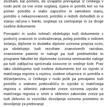
službam, kar pomeni, da izvajamo prevajanje iz češkega v
ruski jezik za vse vrste soglasij, izjava in potrdil, kot so na
primer: potrdilo o stalni zaposlitvi in samskem stanu,
potrdilo o nekaznovanosti, potrdilo o rednih dohodkih in o
stanju računa v banki, soglasje za zastopanje in za druge
osebne dokumente.
Prevajalci in sodni tolmači obdelujejo tudi dokumente s
področij znanosti in izobraževanja, poleg potrdila o rednem
šolanju, diplome in dodatka diplomi oziroma prepisa ocen,
pa obdelujejo tudi rezultate znanstvenih raziskav,
znanstvene patente in naloge pa tudi predmetnike in
programe fakultet ter diplomske oziroma seminarske naloge
pa tudi zaključna spričevala osnovne in srednje šole. Prav
tako obdelujemo tudi osebne dokumente, kot so izpiski iz
matičnega registra o rojstvu, osebne izkaznice in potrdila o
državljanstvu, iz češkega v ruski jezik pa prevajamo tudi
potrdilo o stalnem prebivališču in izpiske iz matičnega
registra o sklenitvi zakonske zveze oziroma izpiske iz
matičnega registra o smrti o sklenitvi zakonske zveze pa
tudi delovno in vozniško dovoljenje oziroma prometno in
dovoljenje za prebivanje.