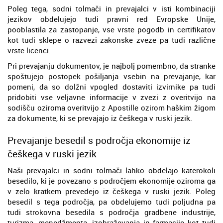
Poleg tega, sodni tolmači in prevajalci v isti kombinaciji
jezikov obdelujejo tudi pravni red Evropske Unije,
pooblastila za zastopanje, vse vrste pogodb in certifikatov
kot tudi sklepe o razvezi zakonske zveze pa tudi različne
vrste licenci.
Pri prevajanju dokumentov, je najbolj pomembno, da stranke
spoštujejo postopek pošiljanja vsebin na prevajanje, kar
pomeni, da so dolžni vpogled dostaviti izvirnike pa tudi
pridobiti vse veljavne informacije v zvezi z overitvijo na
sodišču oziroma overitvijo z Apostille ozirom haškim žigom
za dokumente, ki se prevajajo iz češkega v ruski jezik.
Prevajanje besedil s področja ekonomije iz
češkega v ruski jezik
Naši prevajalci in sodni tolmači lahko obdelajo katerokoli
besedilo, ki je povezano s področjem ekonomije oziroma ga
v zelo kratkem prevedejo iz češkega v ruski jezik. Poleg
besedil s tega področja, pa obdelujemo tudi poljudna pa
tudi strokovna besedila s področja gradbene industrije,
turizma, menedžmenta, izobraževanja in farmacije kot tudi