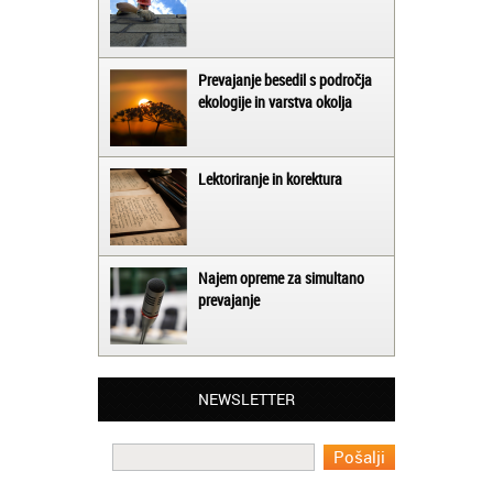
Prevajanje besedil s področja
ekologije in varstva okolja
Lektoriranje in korektura
Najem opreme za simultano
prevajanje
Matjaž iz Ajdovščine:
Lahko pohvalim vse zaposlene v Akademiji
Oxford, ker so resnično profesionalni in
NEWSLETTER
prevajalske storitve opravljajo hitro in
učinkoviti.
Martina iz Bleda:
Potrebovala sem prevajanje iz