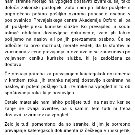
nam stranke morajo na vpogled dostaviti izvirnike, saj tako
določa zakonski postopek. Zato nam jih lahko pošljete s
priporočeno poštno pošiljko oziroma prinesete osebno v
poslovalnico Prevajalskega centra Akademije Oxford ali pa
jih pošljete preko kurirske službe. Ko prevajalec in sodni
tolmač obdelata dostavljene dokumente, vam jih lahko
pošljemo na naslov ali pa jih prevzamete osebno. Če se
odločite za prvo možnost, morate vedeti, da ta storitev ni
vračunana v ceno prevajanja in overitve in se zaračunava po
veljavnem ceniku kurirske službe, ki je zadolžena za
dostavo.
Če obstaja potreba za prevajanjem kateregakoli dokumenta
v kratkem roku, jih stranke najprej dostavijo skenirana na
naslov, in potem pošljejo tudi izvirnike na vpogled in to ob
spoštovanju roka, ki je postavljen.
Ostale materiale nam lahko pošljete tudi na naslov, ker se
zanje ne izvaja overitev, pa s samim tem tudi ni treba
dostaviti izvirnikov na vpogled.
Zelo je tudi pomembno, da so stranke, ki jim je potrebno
prevajanje kateregakoli dokumenta iz češkega v ruski jezik,