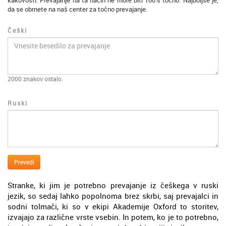
kakovosti. Prevajanje na ta način ne more biti 100% točno. Najboljše je,
da se obrnete na naš center za točno prevajanje.
Češki
2000
znakov ostalo.
Ruski
Prevedi
Stranke, ki jim je potrebno prevajanje iz češkega v ruski
jezik, so sedaj lahko popolnoma brez skrbi, saj prevajalci in
sodni tolmači, ki so v ekipi Akademije Oxford to storitev,
izvajajo za različne vrste vsebin. In potem, ko je to potrebno,