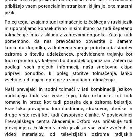
približajo vsem potencialnim strankam, ki jim je le-te materni
jezik.
Poleg tega, izvajamo tudi tolmačenje iz češkega v ruski jezik
in uporabljamo konsekutivno in simultano pa tudi šepetano
tolmačenje in to v skladu z zahtevami dogodka. Zato je tudi
pomembno, da nas pravočasno obvestite o samem
konceptu dogodka, za katerega vam je potrebna ta storitev
oziroma o številu udeležencev, predvidenem trajanju kot
tudi o prostoru, v katerem bo dogodek organiziran. Zatem na
podlagi vseh prejetih informacij, naša strokovna ekipa
pripravi ponudbo, ki poleg storitve tolmačenja, lahko
vsebuje tudi najem opreme za simultano tolmačenje.
Naši prevajalci in sodni tolmači v isti kombinaciji jezikov
obdelujejo tudi vse vrste knjig, tako učbenike kot tudi
romane in prozo kot tudi poetska dela oziroma beletrijo.
Prav tako prevajamo tudi ilustrirane, strokovne, otroške in
druge vrste revij kot tudi časopisne članke. V poslovalnici
Prevajalskega centra Akademije Oxford vas pričakuje tudi
prevajanje iz češkega v ruski jezik za vse vrste zvočnih in
video materialov, od televizijskih oziroma radijskih