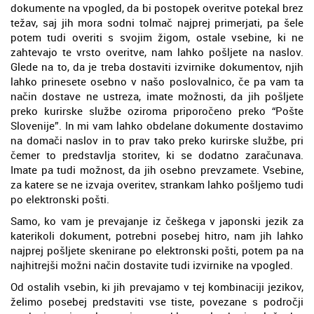
dokumente na vpogled, da bi postopek overitve potekal brez
težav, saj jih mora sodni tolmač najprej primerjati, pa šele
potem tudi overiti s svojim žigom, ostale vsebine, ki ne
zahtevajo te vrsto overitve, nam lahko pošljete na naslov.
Glede na to, da je treba dostaviti izvirnike dokumentov, njih
lahko prinesete osebno v našo poslovalnico, če pa vam ta
način dostave ne ustreza, imate možnosti, da jih pošljete
preko kurirske službe oziroma priporočeno preko “Pošte
Slovenije”. In mi vam lahko obdelane dokumente dostavimo
na domači naslov in to prav tako preko kurirske službe, pri
čemer to predstavlja storitev, ki se dodatno zaračunava.
Imate pa tudi možnost, da jih osebno prevzamete. Vsebine,
za katere se ne izvaja overitev, strankam lahko pošljemo tudi
po elektronski pošti.
Samo, ko vam je prevajanje iz češkega v japonski jezik za
katerikoli dokument, potrebni posebej hitro, nam jih lahko
najprej pošljete skenirane po elektronski pošti, potem pa na
najhitrejši možni način dostavite tudi izvirnike na vpogled.
Od ostalih vsebin, ki jih prevajamo v tej kombinaciji jezikov,
želimo posebej predstaviti vse tiste, povezane s področji