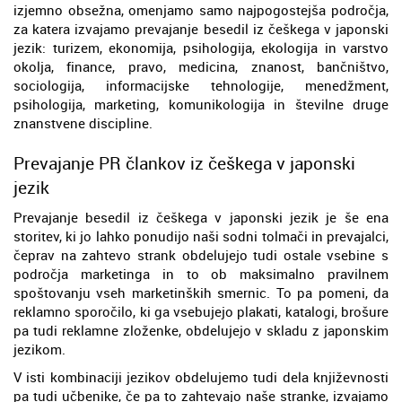
izjemno obsežna, omenjamo samo najpogostejša področja,
za katera izvajamo prevajanje besedil iz češkega v japonski
jezik: turizem, ekonomija, psihologija, ekologija in varstvo
okolja, finance, pravo, medicina, znanost, bančništvo,
sociologija, informacijske tehnologije, menedžment,
psihologija, marketing, komunikologija in številne druge
znanstvene discipline.
Prevajanje PR člankov iz češkega v japonski
jezik
Prevajanje besedil iz češkega v japonski jezik je še ena
storitev, ki jo lahko ponudijo naši sodni tolmači in prevajalci,
čeprav na zahtevo strank obdelujejo tudi ostale vsebine s
področja marketinga in to ob maksimalno pravilnem
spoštovanju vseh marketinških smernic. To pa pomeni, da
reklamno sporočilo, ki ga vsebujejo plakati, katalogi, brošure
pa tudi reklamne zloženke, obdelujejo v skladu z japonskim
jezikom.
V isti kombinaciji jezikov obdelujemo tudi dela književnosti
pa tudi učbenike, če pa to zahtevajo naše stranke, izvajamo