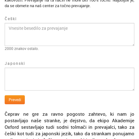
kakovosti. Prevajanje na ta način ne more biti 100% točno. Najboljše je,
da se obrnete na naš center za točno prevajanje.
Češki
2000
znakov ostalo.
Japonski
Prevedi
Čeprav ne gre za ravno pogosto zahtevo, ki nam jo
postavljajo naše stranke, je dejstvo, da ekipo Akademije
Oxford sestavljajo tudi sodni tolmači in prevajalci, tako za
češki kot tudi za japonski jezik, tako da strankam ponujamo