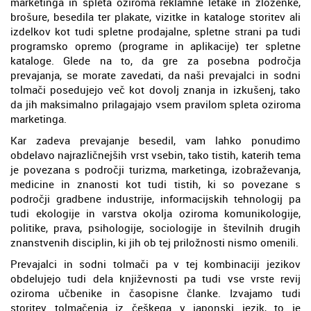
marketinga in spleta oziroma reklamne letake in zloženke,
brošure, besedila ter plakate, vizitke in kataloge storitev ali
izdelkov kot tudi spletne prodajalne, spletne strani pa tudi
programsko opremo (programe in aplikacije) ter spletne
kataloge. Glede na to, da gre za posebna področja
prevajanja, se morate zavedati, da naši prevajalci in sodni
tolmači posedujejo več kot dovolj znanja in izkušenj, tako
da jih maksimalno prilagajajo vsem pravilom spleta oziroma
marketinga.
Kar zadeva prevajanje besedil, vam lahko ponudimo
obdelavo najrazličnejših vrst vsebin, tako tistih, katerih tema
je povezana s področji turizma, marketinga, izobraževanja,
medicine in znanosti kot tudi tistih, ki so povezane s
področji gradbene industrije, informacijskih tehnologij pa
tudi ekologije in varstva okolja oziroma komunikologije,
politike, prava, psihologije, sociologije in številnih drugih
znanstvenih disciplin, ki jih ob tej priložnosti nismo omenili.
Prevajalci in sodni tolmači pa v tej kombinaciji jezikov
obdelujejo tudi dela književnosti pa tudi vse vrste revij
oziroma učbenike in časopisne članke. Izvajamo tudi
storitev tolmačenja iz češkega v japonski jezik, to je