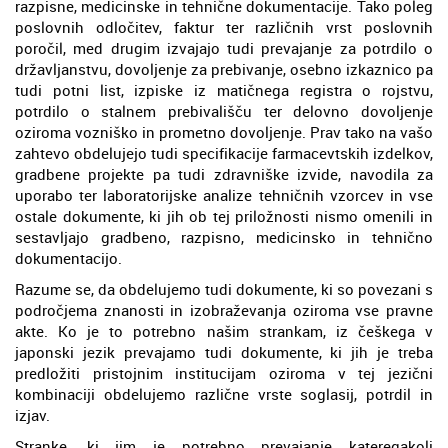
razpisne, medicinske in tehnične dokumentacije. Tako poleg
poslovnih odločitev, faktur ter različnih vrst poslovnih
poročil, med drugim izvajajo tudi prevajanje za potrdilo o
državljanstvu, dovoljenje za prebivanje, osebno izkaznico pa
tudi potni list, izpiske iz matičnega registra o rojstvu,
potrdilo o stalnem prebivališču ter delovno dovoljenje
oziroma vozniško in prometno dovoljenje. Prav tako na vašo
zahtevo obdelujejo tudi specifikacije farmacevtskih izdelkov,
gradbene projekte pa tudi zdravniške izvide, navodila za
uporabo ter laboratorijske analize tehničnih vzorcev in vse
ostale dokumente, ki jih ob tej priložnosti nismo omenili in
sestavljajo gradbeno, razpisno, medicinsko in tehnično
dokumentacijo.
Razume se, da obdelujemo tudi dokumente, ki so povezani s
področjema znanosti in izobraževanja oziroma vse pravne
akte. Ko je to potrebno našim strankam, iz češkega v
japonski jezik prevajamo tudi dokumente, ki jih je treba
predložiti pristojnim institucijam oziroma v tej jezični
kombinaciji obdelujemo različne vrste soglasij, potrdil in
izjav.
Stranke, ki jim je potrebno prevajanje kateregakoli