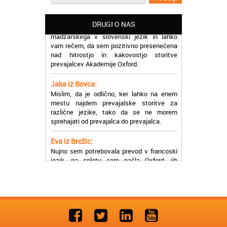
Martina iz Bleda:
Potrebovala sem prevajanje iz
madžarskega v slovenski jezik in lahko
DRUGI O NAS
vam rečem, da sem pozitivno presenečena
nad hitrostjo in kakovostjo storitve
prevajalcev Akademije Oxford.
Jaka iz Bovca:
Mislim, da je odlično, ker lahko na enem
mestu najdem prevajalske storitve za
različne jezike, tako da se ne morem
sprehajati od prevajalca do prevajalca.
Eva iz Brežic:
Nujno sem potrebovala prevod v francoski
jezik, na spletu sem našla Oxford, jih
poklicala in v roku nekaj ur sem po
elektronski pošti prejela prevod. Resnično
so izjemni!
Zoran iz Velenja:
Uslužni, hitri in ljubeznivi, za njih imam
samo pohvalne besede!