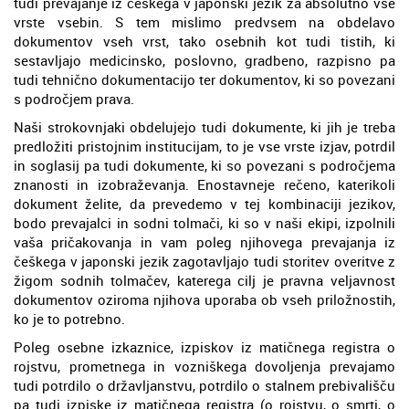
tudi prevajanje iz češkega v japonski jezik za absolutno vse
vrste vsebin. S tem mislimo predvsem na obdelavo
dokumentov vseh vrst, tako osebnih kot tudi tistih, ki
sestavljajo medicinsko, poslovno, gradbeno, razpisno pa
tudi tehnično dokumentacijo ter dokumentov, ki so povezani
s področjem prava.
Naši strokovnjaki obdelujejo tudi dokumente, ki jih je treba
predložiti pristojnim institucijam, to je vse vrste izjav, potrdil
in soglasij pa tudi dokumente, ki so povezani s področjema
znanosti in izobraževanja. Enostavneje rečeno, katerikoli
dokument želite, da prevedemo v tej kombinaciji jezikov,
bodo prevajalci in sodni tolmači, ki so v naši ekipi, izpolnili
vaša pričakovanja in vam poleg njihovega prevajanja iz
češkega v japonski jezik zagotavljajo tudi storitev overitve z
žigom sodnih tolmačev, katerega cilj je pravna veljavnost
dokumentov oziroma njihova uporaba ob vseh priložnostih,
ko je to potrebno.
Poleg osebne izkaznice, izpiskov iz matičnega registra o
rojstvu, prometnega in vozniškega dovoljenja prevajamo
tudi potrdilo o državljanstvu, potrdilo o stalnem prebivališču
pa tudi izpiske iz matičnega registra (o rojstvu, o smrti, o