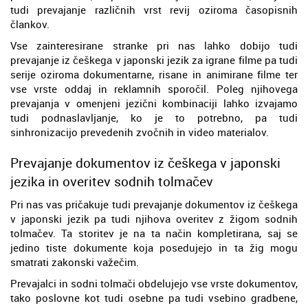
tudi prevajanje različnih vrst revij oziroma časopisnih
člankov.
Vse zainteresirane stranke pri nas lahko dobijo tudi
prevajanje iz češkega v japonski jezik za igrane filme pa tudi
serije oziroma dokumentarne, risane in animirane filme ter
vse vrste oddaj in reklamnih sporočil. Poleg njihovega
prevajanja v omenjeni jezični kombinaciji lahko izvajamo
tudi podnaslavljanje, ko je to potrebno, pa tudi
sinhronizacijo prevedenih zvočnih in video materialov.
Prevajanje dokumentov iz češkega v japonski
jezika in overitev sodnih tolmačev
Pri nas vas pričakuje tudi prevajanje dokumentov iz češkega
v japonski jezik pa tudi njihova overitev z žigom sodnih
tolmačev. Ta storitev je na ta način kompletirana, saj se
jedino tiste dokumente koja posedujejo in ta žig mogu
smatrati zakonski važečim.
Prevajalci in sodni tolmači obdelujejo vse vrste dokumentov,
tako poslovne kot tudi osebne pa tudi vsebino gradbene,