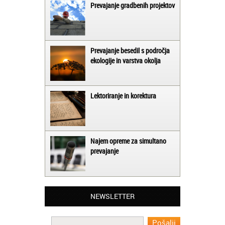
Prevajanje gradbenih projektov
Prevajanje besedil s področja
ekologije in varstva okolja
Lektoriranje in korektura
Najem opreme za simultano
prevajanje
Matjaž iz Ajdovščine:
Lahko pohvalim vse zaposlene v Akademiji
Oxford, ker so resnično profesionalni in
NEWSLETTER
prevajalske storitve opravljajo hitro in
učinkoviti.