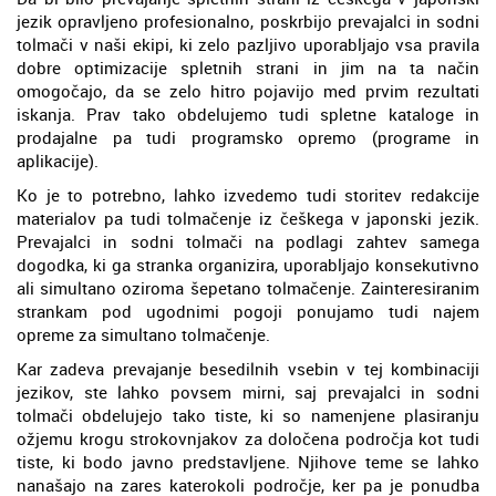
jezik opravljeno profesionalno, poskrbijo prevajalci in sodni
tolmači v naši ekipi, ki zelo pazljivo uporabljajo vsa pravila
dobre optimizacije spletnih strani in jim na ta način
omogočajo, da se zelo hitro pojavijo med prvim rezultati
iskanja. Prav tako obdelujemo tudi spletne kataloge in
prodajalne pa tudi programsko opremo (programe in
aplikacije).
Ko je to potrebno, lahko izvedemo tudi storitev redakcije
materialov pa tudi tolmačenje iz češkega v japonski jezik.
Prevajalci in sodni tolmači na podlagi zahtev samega
dogodka, ki ga stranka organizira, uporabljajo konsekutivno
ali simultano oziroma šepetano tolmačenje. Zainteresiranim
strankam pod ugodnimi pogoji ponujamo tudi najem
opreme za simultano tolmačenje.
Kar zadeva prevajanje besedilnih vsebin v tej kombinaciji
jezikov, ste lahko povsem mirni, saj prevajalci in sodni
tolmači obdelujejo tako tiste, ki so namenjene plasiranju
ožjemu krogu strokovnjakov za določena področja kot tudi
tiste, ki bodo javno predstavljene. Njihove teme se lahko
nanašajo na zares katerokoli področje, ker pa je ponudba