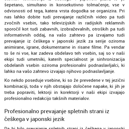
šepetano, simultano in konsekutivno tolmačenje, vse v
odvisnosti od tega, katera vrsta dogodka se organizira. Pri
nas lahko dobite tudi prevajanje različnih video pa tudi
zvočnih vsebin, tako televizijskih in radijskih reklamnih
sporočil kot tudi zabavnih, izobraževalnih, otroških pa tudi
informativnih oddaj, na vašo zahtevo pa izvajamo tudi
prevajanje iz češkega v japonski jezik za serije oziroma
animirane, igrane, dokumentarne in risane filme. Pa vendar
to še ni vse, kar zadeva obdelavo teh vsebin, saj so v naši
ekipi tudi umetniki, katerih specialnost je sinhronizacija
obdelanih vsebin oziroma profesionalni podnaslavljalci, ki
lahko na vašo zahtevo izvajajo njihovo podnaslavljanje.
Ko nekdo poseduje vsebine, ki so že prevedene v tej jezični
kombinaciji, toda v njih obstajajo določene napake, ki jih je
treba popraviti, lektorji in korektorji v naši ekipi izvajajo
profesionalno redakcijo takšnih materialov.
Profesionalno prevajanje spletnih strani iz
češkega v japonski jezik
Da bi bilo prevajanje spletnih strani iz češkega v japonski