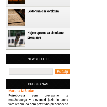
Lektoriranje in korektura
Najem opreme za simultano
prevajanje
Matjaž iz Ajdovščine:
NEWSLETTER
Lahko pohvalim vse zaposlene v Akademiji
Oxford, ker so resnično profesionalni in
prevajalske storitve opravljajo hitro in
učinkoviti.
Martina iz Bleda:
DRUGI O NAS
Potrebovala sem prevajanje iz
madžarskega v slovenski jezik in lahko
vam rečem, da sem pozitivno presenečena
nad hitrostjo in kakovostjo storitve
prevajalcev Akademije Oxford.