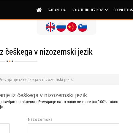
GARANCIJA
ŠOLA TUJIH JEZIKOV
SODNI TOLM
iz češkega v nizozemski jezik
Prevajanje iz češkega v nizozemski jezik
anje iz češkega v nizozemski jezik
gotavljamo kakovosti. Prevajanje na ta način ne more biti 100% točno.
je.
Nizozemski