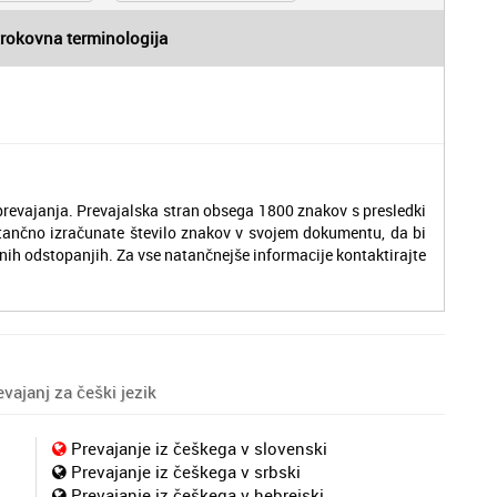
trokovna terminologija
revajanja. Prevajalska stran obsega 1800 znakov s presledki
tančno izračunate število znakov v svojem dokumentu, da bi
nih odstopanjih. Za vse natančnejše informacije kontaktirajte
vajanj za češki jezik
Prevajanje iz češkega v slovenski
Prevajanje iz češkega v srbski
Prevajanje iz češkega v hebrejski