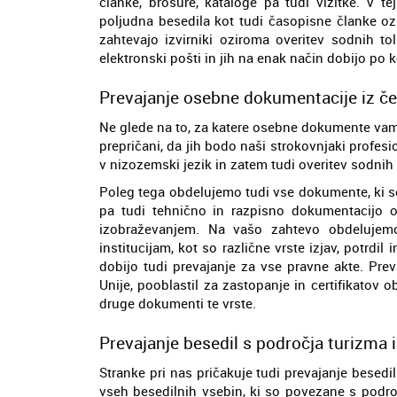
članke, brošure, kataloge pa tudi vizitke. V t
poljudna besedila kot tudi časopisne članke ozi
zahtevajo izvirniki oziroma overitev sodnih to
elektronski pošti in jih na enak način dobijo po 
Prevajanje osebne dokumentacije iz če
Ne glede na to, za katere osebne dokumente vam j
prepričani, da jih bodo naši strokovnjaki profesi
v nizozemski jezik in zatem tudi overitev sodnih
Poleg tega obdelujemo tudi vse dokumente, ki s
pa tudi tehnično in razpisno dokumentacijo 
izobraževanjem. Na vašo zahtevo obdelujemo 
institucijam, kot so različne vrste izjav, potrdil
dobijo tudi prevajanje za vse pravne akte. Pre
Unije, pooblastil za zastopanje in certifikatov 
druge dokumenti te vrste.
Prevajanje besedil s področja turizma 
Stranke pri nas pričakuje tudi prevajanje besedi
vseh besedilnih vsebin, ki so povezane s podro