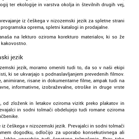
gij ter ekologije in varstva okolja in številnih drugih vej,
prevajanje iz češkega v nizozemski jezik za spletne strani
 programska oprema, spletni katalogi in prodajalne.
naša na lekturo oziroma korekturo materialov, ki so že
j kakovostno.
ski jezik
zemski jezik, moramo omeniti tudi to, da so v naši ekipi
isti, ki se ukvarjajo s podnaslavljanjem prevedenih filmov.
, animirane, risane in dokumentarne filme, ampak tudi na
vne, informativne, izobraževalne, otroške in druge vrste
 od zloženk in letakov oziroma vizitk preko plakatov in
evajalci in sodni tolmači obdelujejo tudi romane oziroma
 učbenike.
 iz češkega v nizozemski jezik. Prevajalci in sodni tolmači
 samem dogodku, odločijo za uporabo konsekutivnega ali
, lahko uporabijo tudi šepetano tolmačenje. Prav tako