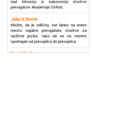
Jaka iz Bovca:
Mislim, da je odlično, ker lahko na enem
mestu najdem prevajalske storitve za
različne jezike, tako da se ne morem
sprehajati od prevajalca do prevajalca.
Eva iz Brežic:
Nujno sem potrebovala prevod v francoski
jezik, na spletu sem našla Oxford, jih
poklicala in v roku nekaj ur sem po
elektronski pošti prejela prevod. Resnično
so izjemni!
Zoran iz Velenja:
Uslužni, hitri in ljubeznivi, za njih imam
samo pohvalne besede!
Anja iz Višnje Gore:
Najboljše prevajalske storitve lahko najdete
prav v Akademiji Oxford! Vsaka čast!
Jure z Vrhnike: