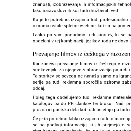
znanosti, izobraževanja in informacijskih tehnolo
tako naravoslovnih kot tudi družbenih ved.
Ko je to potrebno, izvajamo tudi profesionalno 
oziroma ostale spletne vsebine, kot so na primer
Lahko pa vam ponudimo tudi storitev, ki se na
obdelani v tej kombinaciji jezikov, toda ne dovol
Prevajanje filmov iz češkega v nizozem
Kar zadeva prevajanje filmov iz češkega v nizo
strokovnjaki za njegovo sinhronizacijo pa tudi t
Ta storitev se seveda ne nanaša samo na igrane
serije pa tudi reklamna sporočila oziroma zaba
oddaj.
Poleg tega obdelujemo tudi reklamne materiale,
katalogov pa do PR člankov ter brošur. Naši pr
prozna in poetska dela kot tudi beletrijo pa tudi
Če je to potrebno lahko izvajamo tudi tolmačenje
se na podlagi informacija, ki jih prejmejo o
simultanega tolmačenja, če pa je to potrebno