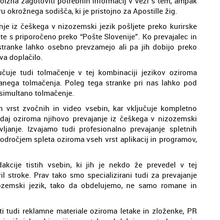
olžna zagotoviti potrebnih informacij v vezi s tem, ampak
 okrožnega sodišča, ki je pristojno za Apostille žig.
e iz češkega v nizozemski jezik pošljete preko kurirske
ete s priporočeno preko “Pošte Slovenije”. Ko prevajalec in
stranke lahko osebno prevzamejo ali pa jih dobijo preko
eva doplačilo.
učuje tudi tolmačenje v tej kombinaciji jezikov oziroma
anega tolmačenja. Poleg tega stranke pri nas lahko pod
simultano tolmačenje.
 vrst zvočnih in video vsebin, kar vključuje kompletno
oddaj oziroma njihovo prevajanje iz češkega v nizozemski
ljanje. Izvajamo tudi profesionalno prevajanje spletnih
področjem spleta oziroma vseh vrst aplikacij in programov,
akcije tistih vsebin, ki jih je nekdo že prevedel v tej
il stroke. Prav tako smo specializirani tudi za prevajanje
zozemski jezik, tako da obdelujemo, ne samo romane in
 tudi reklamne materiale oziroma letake in zloženke, PR