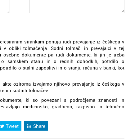
eresiranim strankam ponuja tudi prevajanje iz češkega v
i v obliki tolmačenja. Sodni tolmači in prevajalci v tej
in osebne dokumente pa tudi dokumente, ki jih je treba
ilo o samskem stanu in o rednih dohodkih, potrdilo o
otrdilo o stalni zaposlitvi in o stanju računa v banki, kot
 akte oziroma izvajamo njihovo prevajanje iz češkega v
eženih sodnih tolmačev.
 dokumente, ki so povezani s področjema znanosti in
estavljajo medicinsko, gradbeno, razpisno in tehnično
Tweet
Share