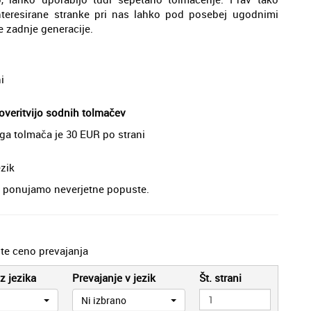
nteresirane stranke pri nas lahko pod posebej ugodnimi
 zadnje generacije.
i
overitvijo sodnih tolmačev
ga tolmača je 30 EUR po strani
zik
je, ponujamo neverjetne popuste.
jte ceno prevajanja
z jezika
Prevajanje v jezik
Št. strani
Ni izbrano