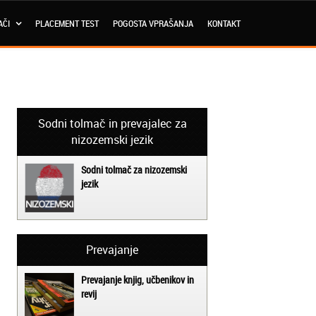
AČI
PLACEMENT TEST
POGOSTA VPRAŠANJA
KONTAKT
Sodni tolmač in prevajalec za
nizozemski jezik
Sodni tolmač za nizozemski
jezik
Prevajanje
Prevajanje knjig, učbenikov in
revij