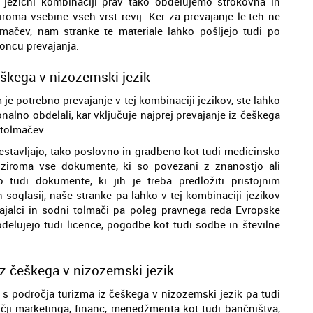
ej jezični kombinaciji prav tako obdelujemo strokovna in
roma vsebine vseh vrst revij. Ker za prevajanje le-teh ne
lmačev, nam stranke te materiale lahko pošljejo tudi po
koncu prevajanja.
škega v nizozemski jezik
e potrebno prevajanje v tej kombinaciji jezikov, ste lahko
onalno obdelali, kar vključuje najprej prevajanje iz češkega
 tolmačev.
estavljajo, tako poslovno in gradbeno kot tudi medicinsko
oziroma vse dokumente, ki so povezani z znanostjo ali
tudi dokumente, ki jih je treba predložiti pristojnim
 in soglasij, naše stranke pa lahko v tej kombinaciji jezikov
vajalci in sodni tolmači pa poleg pravnega reda Evropske
obdelujejo tudi licence, pogodbe kot tudi sodbe in številne
iz češkega v nizozemski jezik
l s področja turizma iz češkega v nizozemski jezik pa tudi
čji marketinga, financ, menedžmenta kot tudi bančništva,