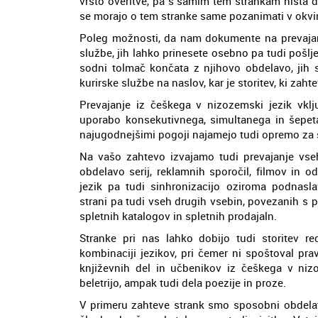
vrsto overitve, pa s samim tem strankam nista d
se morajo o tem stranke same pozanimati v okviru
Poleg možnosti, da nam dokumente na prevajanj
službe, jih lahko prinesete osebno pa tudi pošlj
sodni tolmač končata z njihovo obdelavo, jih 
kurirske službe na naslov, kar je storitev, ki zaht
Prevajanje iz češkega v nizozemski jezik vklj
uporabo konsekutivnega, simultanega in šepet
najugodnejšimi pogoji najamejo tudi opremo za 
Na vašo zahtevo izvajamo tudi prevajanje vseh
obdelavo serij, reklamnih sporočil, filmov in 
jezik pa tudi sinhronizacijo oziroma podnaslav
strani pa tudi vseh drugih vsebin, povezanih s 
spletnih katalogov in spletnih prodajaln.
Stranke pri nas lahko dobijo tudi storitev red
kombinaciji jezikov, pri čemer ni spoštoval prav
književnih del in učbenikov iz češkega v ni
beletrijo, ampak tudi dela poezije in proze.
V primeru zahteve strank smo sposobni obdelati