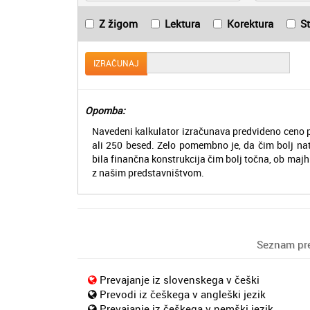
Z žigom
Lektura
Korektura
S
IZRAČUNAJ
Opomba:
Navedeni kalkulator izračunava predvideno ceno p
ali 250 besed. Zelo pomembno je, da čim bolj na
bila finančna konstrukcija čim bolj točna, ob majh
z našim predstavništvom.
Seznam pre
Prevajanje iz slovenskega v češki
Prevodi iz češkega v angleški jezik
Prevajanje iz češkega v nemški jezik