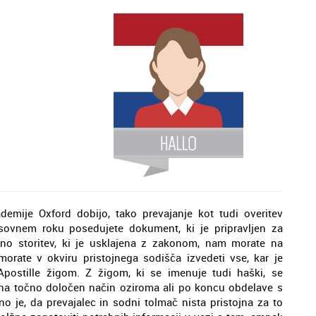
demije Oxford dobijo, tako prevajanje kot tudi overitev
sovnem roku posedujete dokument, ki je pripravljen za
no storitev, ki je usklajena z zakonom, nam morate na
 morate v okviru pristojnega sodišča izvedeti vse, kar je
postille žigom. Z žigom, ki se imenuje tudi haški, se
na točno določen način oziroma ali po koncu obdelave s
no je, da prevajalec in sodni tolmač nista pristojna za to