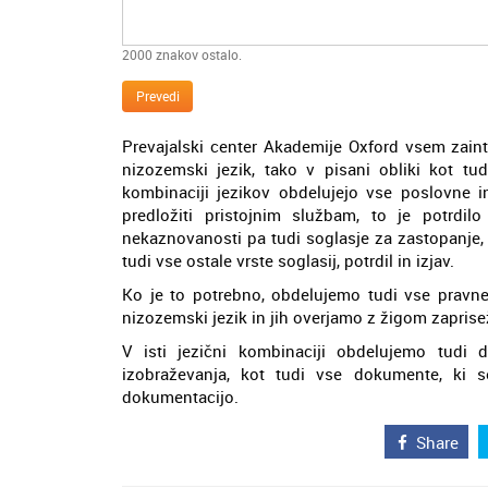
2000
znakov ostalo.
Prevedi
Prevajalski center Akademije Oxford vsem zaint
nizozemski jezik, tako v pisani obliki kot tud
kombinaciji jezikov obdelujejo vse poslovne 
predložiti pristojnim službam, to je potrd
nekaznovanosti pa tudi soglasje za zastopanje, p
tudi vse ostale vrste soglasij, potrdil in izjav.
Ko je to potrebno, obdelujemo tudi vse pravne
nizozemski jezik in jih overjamo z žigom zapris
V isti jezični kombinaciji obdelujemo tudi
izobraževanja, kot tudi vse dokumente, ki s
dokumentacijo.
Share