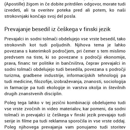
(Apostille) žigom in če dobite pritrdilen odgovor, morate tudi
izvedeti, ali ta overitev poteka pred ali potem, ko naši
strokovnjaki končajo svoj del posla.
Prevajanje besedil iz češkega v finski jezik
Prevajalci in sodni tolmači obdelujejo vse vrste besedil, tako
strokovnih kot tudi poljudnih. Njihova tema je lahko
povezana s katerimkoli področjem, pri čemer s tem mislimo
predvsem na tiste, ki so povezane s področji ekonomije,
prava, financ ter politike in bančništva, čeprav prevajalci in
sodni tolmači obdelujejo tudi besedila, povezana s področji
turizma, gradbene industrije, informacijskih tehnologij pa
tudi medicine, filozofije, izobraževanja, znanosti, sociologija
in farmacije pa tudi ekologije in varstva okolja in številnih
drugih znanstvenih disciplin.
Poleg tega lahko v tej jezični kombinaciji obdelujemo tudi
vse vrste zvočnih in video materialov, kar pomeni, da sodni
tolmači in prevajalci iz češkega v finski jezik prevajajo tudi
serije in filme pa tudi reklamna sporočila in vse vrste oddaj.
Poleg njihovega prevajanja vam ponujamo tudi storitev