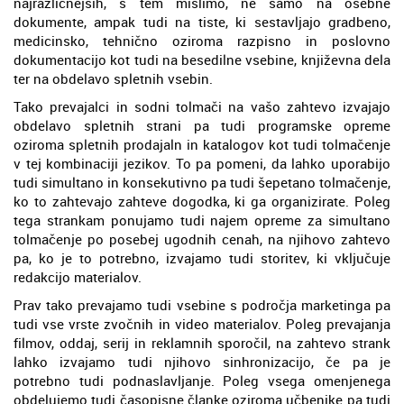
najrazličnejših, s tem mislimo, ne samo na osebne
dokumente, ampak tudi na tiste, ki sestavljajo gradbeno,
medicinsko, tehnično oziroma razpisno in poslovno
dokumentacijo kot tudi na besedilne vsebine, književna dela
ter na obdelavo spletnih vsebin.
Tako prevajalci in sodni tolmači na vašo zahtevo izvajajo
obdelavo spletnih strani pa tudi programske opreme
oziroma spletnih prodajaln in katalogov kot tudi tolmačenje
v tej kombinaciji jezikov. To pa pomeni, da lahko uporabijo
tudi simultano in konsekutivno pa tudi šepetano tolmačenje,
ko to zahtevajo zahteve dogodka, ki ga organizirate. Poleg
tega strankam ponujamo tudi najem opreme za simultano
tolmačenje po posebej ugodnih cenah, na njihovo zahtevo
pa, ko je to potrebno, izvajamo tudi storitev, ki vključuje
redakcijo materialov.
Prav tako prevajamo tudi vsebine s področja marketinga pa
tudi vse vrste zvočnih in video materialov. Poleg prevajanja
filmov, oddaj, serij in reklamnih sporočil, na zahtevo strank
lahko izvajamo tudi njihovo sinhronizacijo, če pa je
potrebno tudi podnaslavljanje. Poleg vsega omenjenega
obdelujemo tudi časopisne članke oziroma učbenike pa tudi