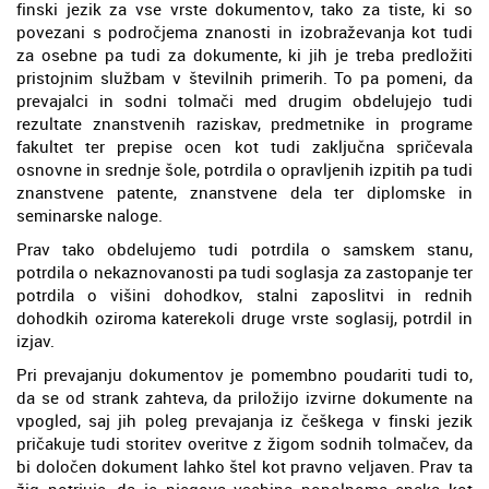
finski jezik za vse vrste dokumentov, tako za tiste, ki so
povezani s področjema znanosti in izobraževanja kot tudi
za osebne pa tudi za dokumente, ki jih je treba predložiti
pristojnim službam v številnih primerih. To pa pomeni, da
prevajalci in sodni tolmači med drugim obdelujejo tudi
rezultate znanstvenih raziskav, predmetnike in programe
fakultet ter prepise ocen kot tudi zaključna spričevala
osnovne in srednje šole, potrdila o opravljenih izpitih pa tudi
znanstvene patente, znanstvene dela ter diplomske in
seminarske naloge.
Prav tako obdelujemo tudi potrdila o samskem stanu,
potrdila o nekaznovanosti pa tudi soglasja za zastopanje ter
potrdila o višini dohodkov, stalni zaposlitvi in rednih
dohodkih oziroma katerekoli druge vrste soglasij, potrdil in
izjav.
Pri prevajanju dokumentov je pomembno poudariti tudi to,
da se od strank zahteva, da priložijo izvirne dokumente na
vpogled, saj jih poleg prevajanja iz češkega v finski jezik
pričakuje tudi storitev overitve z žigom sodnih tolmačev, da
bi določen dokument lahko štel kot pravno veljaven. Prav ta
žig potrjuje, da je njegova vsebina popolnoma enaka kot