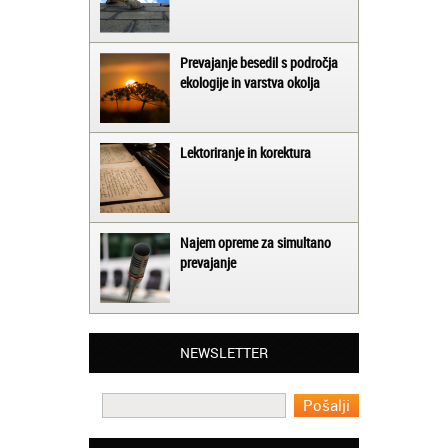
Prevajanje besedil s področja
ekologije in varstva okolja
Lektoriranje in korektura
Najem opreme za simultano
prevajanje
Matjaž iz Ajdovščine:
Lahko pohvalim vse zaposlene v Akademiji
NEWSLETTER
Oxford, ker so resnično profesionalni in
prevajalske storitve opravljajo hitro in
učinkoviti.
Martina iz Bleda: