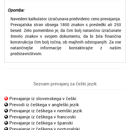
Opomba:
Navedeni kalkulator izračunava predvideno ceno prevajanja.
Prevajalska stran obsega 1800 znakov s presledki ali 250
besed. Zelo pomembno je, da čim bolj natančno izračunate
število znakov v svojem dokumentu, da bi bila finančna
konstrukcija čim bolj točna, ob majhnih odstopanjih. Za vse
natančnejše informacije kontaktirajte z našim
predstavništvom.
Seznam prevajanj za češki jezik
Prevajanje iz slovenskega v češki
Prevodi iz češkega v angleški jezik
Prevajanje iz češkega v nemški jezik
Prevajanje iz češkega v francoski
Prevajanje iz češkega v španski
Prevajanje iz češkega v portugalski