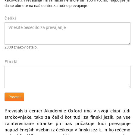
kakovosti. Prevajanje na ta način ne more biti 100% točno. Najboljše je,
da se obrnete na naš center za točno prevajanje.
Češki
2000
znakov ostalo.
Finski
Prevedi
Prevajalski center Akademije Oxford ima v svoji ekipi tudi
strokovnjake, tako za češki kot tudi za finski jezik, pa vse
zainteresirane stranke pri nas pričakuje tudi prevajanje
najrazličnejših vsebin iz češkega v finski jezik. In ko rečemo