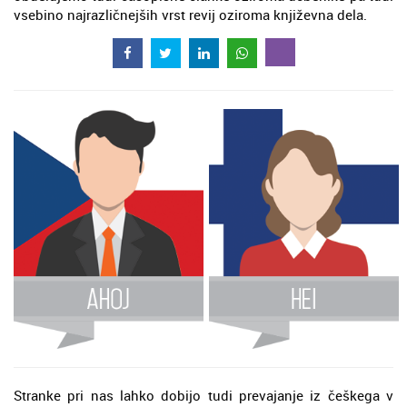
vsebino najrazličnejših vrst revij oziroma književna dela.
Stranke pri nas lahko dobijo tudi prevajanje iz češkega v