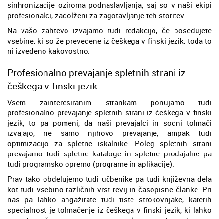
sinhronizacije oziroma podnaslavljanja, saj so v naši ekipi
profesionalci, zadolženi za zagotavljanje teh storitev.
Na vašo zahtevo izvajamo tudi redakcijo, če posedujete
vsebine, ki so že prevedene iz češkega v finski jezik, toda to
ni izvedeno kakovostno.
Profesionalno prevajanje spletnih strani iz
češkega v finski jezik
Vsem zainteresiranim strankam ponujamo tudi
profesionalno prevajanje spletnih strani iz češkega v finski
jezik, to pa pomeni, da naši prevajalci in sodni tolmači
izvajajo, ne samo njihovo prevajanje, ampak tudi
optimizacijo za spletne iskalnike. Poleg spletnih strani
prevajamo tudi spletne kataloge in spletne prodajalne pa
tudi programsko opremo (programe in aplikacije).
Prav tako obdelujemo tudi učbenike pa tudi književna dela
kot tudi vsebino različnih vrst revij in časopisne članke. Pri
nas pa lahko angažirate tudi tiste strokovnjake, katerih
specialnost je tolmačenje iz češkega v finski jezik, ki lahko