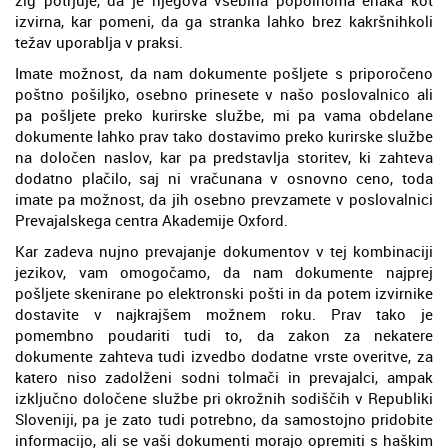
izvirna, kar pomeni, da ga stranka lahko brez kakršnihkoli
težav uporablja v praksi.
Imate možnost, da nam dokumente pošljete s priporočeno
poštno pošiljko, osebno prinesete v našo poslovalnico ali
pa pošljete preko kurirske službe, mi pa vama obdelane
dokumente lahko prav tako dostavimo preko kurirske službe
na določen naslov, kar pa predstavlja storitev, ki zahteva
dodatno plačilo, saj ni vračunana v osnovno ceno, toda
imate pa možnost, da jih osebno prevzamete v poslovalnici
Prevajalskega centra Akademije Oxford.
Kar zadeva nujno prevajanje dokumentov v tej kombinaciji
jezikov, vam omogočamo, da nam dokumente najprej
pošljete skenirane po elektronski pošti in da potem izvirnike
dostavite v najkrajšem možnem roku. Prav tako je
pomembno poudariti tudi to, da zakon za nekatere
dokumente zahteva tudi izvedbo dodatne vrste overitve, za
katero niso zadolženi sodni tolmači in prevajalci, ampak
izključno določene službe pri okrožnih sodiščih v Republiki
Sloveniji, pa je zato tudi potrebno, da samostojno pridobite
informacijo, ali se vaši dokumenti morajo opremiti s haškim