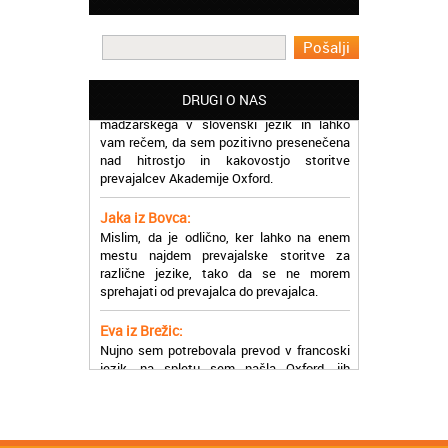
prevajalske storitve opravljajo hitro in
učinkoviti.
Martina iz Bleda:
Potrebovala sem prevajanje iz
DRUGI O NAS
madžarskega v slovenski jezik in lahko
vam rečem, da sem pozitivno presenečena
nad hitrostjo in kakovostjo storitve
prevajalcev Akademije Oxford.
Jaka iz Bovca:
Mislim, da je odlično, ker lahko na enem
mestu najdem prevajalske storitve za
različne jezike, tako da se ne morem
sprehajati od prevajalca do prevajalca.
Eva iz Brežic:
Nujno sem potrebovala prevod v francoski
jezik, na spletu sem našla Oxford, jih
poklicala in v roku nekaj ur sem po
elektronski pošti prejela prevod. Resnično
so izjemni!
Zoran iz Velenja: