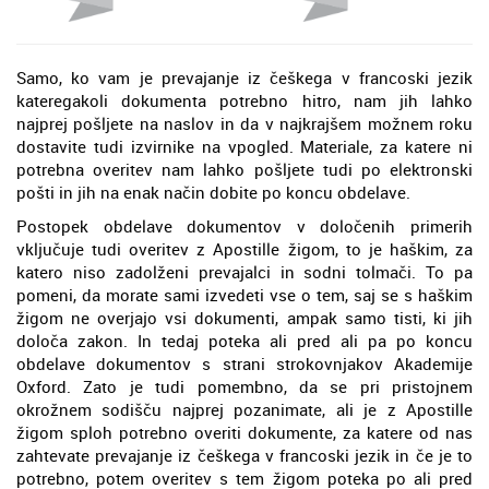
Samo, ko vam je prevajanje iz češkega v francoski jezik
kateregakoli dokumenta potrebno hitro, nam jih lahko
najprej pošljete na naslov in da v najkrajšem možnem roku
dostavite tudi izvirnike na vpogled. Materiale, za katere ni
potrebna overitev nam lahko pošljete tudi po elektronski
pošti in jih na enak način dobite po koncu obdelave.
Postopek obdelave dokumentov v določenih primerih
vključuje tudi overitev z Apostille žigom, to je haškim, za
katero niso zadolženi prevajalci in sodni tolmači. To pa
pomeni, da morate sami izvedeti vse o tem, saj se s haškim
žigom ne overjajo vsi dokumenti, ampak samo tisti, ki jih
določa zakon. In tedaj poteka ali pred ali pa po koncu
obdelave dokumentov s strani strokovnjakov Akademije
Oxford. Zato je tudi pomembno, da se pri pristojnem
okrožnem sodišču najprej pozanimate, ali je z Apostille
žigom sploh potrebno overiti dokumente, za katere od nas
zahtevate prevajanje iz češkega v francoski jezik in če je to
potrebno, potem overitev s tem žigom poteka po ali pred