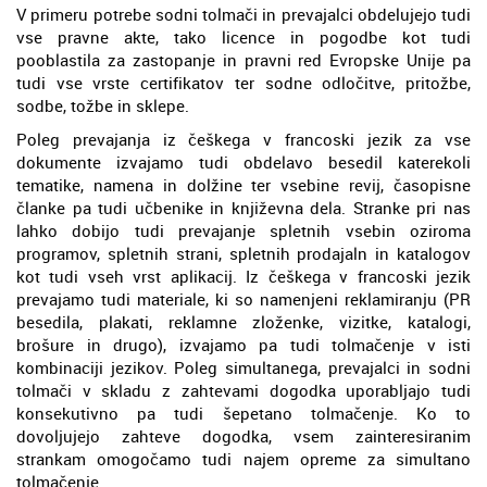
V primeru potrebe sodni tolmači in prevajalci obdelujejo tudi
vse pravne akte, tako licence in pogodbe kot tudi
pooblastila za zastopanje in pravni red Evropske Unije pa
tudi vse vrste certifikatov ter sodne odločitve, pritožbe,
sodbe, tožbe in sklepe.
Poleg prevajanja iz češkega v francoski jezik za vse
dokumente izvajamo tudi obdelavo besedil katerekoli
tematike, namena in dolžine ter vsebine revij, časopisne
članke pa tudi učbenike in književna dela. Stranke pri nas
lahko dobijo tudi prevajanje spletnih vsebin oziroma
programov, spletnih strani, spletnih prodajaln in katalogov
kot tudi vseh vrst aplikacij. Iz češkega v francoski jezik
prevajamo tudi materiale, ki so namenjeni reklamiranju (PR
besedila, plakati, reklamne zloženke, vizitke, katalogi,
brošure in drugo), izvajamo pa tudi tolmačenje v isti
kombinaciji jezikov. Poleg simultanega, prevajalci in sodni
tolmači v skladu z zahtevami dogodka uporabljajo tudi
konsekutivno pa tudi šepetano tolmačenje. Ko to
dovoljujejo zahteve dogodka, vsem zainteresiranim
strankam omogočamo tudi najem opreme za simultano
tolmačenje.