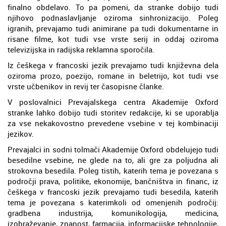
finalno obdelavo. To pa pomeni, da stranke dobijo tudi
njihovo podnaslavljanje oziroma sinhronizacijo. Poleg
igranih, prevajamo tudi animirane pa tudi dokumentarne in
risane filme, kot tudi vse vrste serij in oddaj oziroma
televizijska in radijska reklamna sporočila.
Iz češkega v francoski jezik prevajamo tudi književna dela
oziroma prozo, poezijo, romane in beletrijo, kot tudi vse
vrste učbenikov in revij ter časopisne članke.
V poslovalnici Prevajalskega centra Akademije Oxford
stranke lahko dobijo tudi storitev redakcije, ki se uporablja
za vse nekakovostno prevedene vsebine v tej kombinaciji
jezikov.
Prevajalci in sodni tolmači Akademije Oxford obdelujejo tudi
besedilne vsebine, ne glede na to, ali gre za poljudna ali
strokovna besedila. Poleg tistih, katerih tema je povezana s
področji prava, politike, ekonomije, bančništva in financ, iz
češkega v francoski jezik prevajamo tudi besedila, katerih
tema je povezana s katerimkoli od omenjenih področij:
gradbena industrija, komunikologija, medicina,
izobraževanje, znanost, farmacija, informacijske tehnologije,