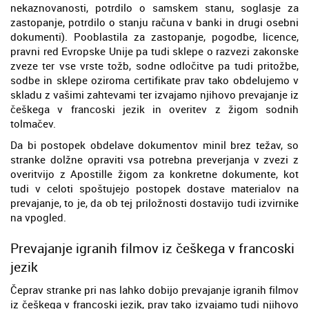
nekaznovanosti, potrdilo o samskem stanu, soglasje za
zastopanje, potrdilo o stanju računa v banki in drugi osebni
dokumenti). Pooblastila za zastopanje, pogodbe, licence,
pravni red Evropske Unije pa tudi sklepe o razvezi zakonske
zveze ter vse vrste tožb, sodne odločitve pa tudi pritožbe,
sodbe in sklepe oziroma certifikate prav tako obdelujemo v
skladu z vašimi zahtevami ter izvajamo njihovo prevajanje iz
češkega v francoski jezik in overitev z žigom sodnih
tolmačev.
Da bi postopek obdelave dokumentov minil brez težav, so
stranke dolžne opraviti vsa potrebna preverjanja v zvezi z
overitvijo z Apostille žigom za konkretne dokumente, kot
tudi v celoti spoštujejo postopek dostave materialov na
prevajanje, to je, da ob tej priložnosti dostavijo tudi izvirnike
na vpogled.
Prevajanje igranih filmov iz češkega v francoski
jezik
Čeprav stranke pri nas lahko dobijo prevajanje igranih filmov
iz češkega v francoski jezik, prav tako izvajamo tudi njihovo