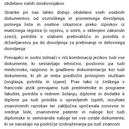
obdelavo naših strokovnjakov.
Stranke pri nas lahko dobijo obdelavo vseh osebnih
dokumentov, od vozniškega in prometnega dovoljenja,
potnega lista in osebne izkaznice preko izpiskov iz
matičnega registra (o rojstvu, o smrti, o sklenjeni zakonski
zvezi), potrdila o stalnem prebivališču in potrdila o
državljanstvu pa do dovoljenja za prebivanje in delovnega
dovoljenja.
Prevajalci in sodni tolmači v isti kombinaciji jezikov tudi vse
dokumente, ki sestavljajo tehnično, poslovno pa tudi
medicinsko, razpisno in gradbeno dokumentacijo kot tudi
dokumente, ki jih je treba predložiti pristojnim službam
(soglasja, potrdila in izjave). Prav tako iz češkega v
francoski jezik prevajamo tudi predmetnike in programe
fakultet, potrdila o rednem šolanju, diplome in dodatke k
diplomi pa tudi potrdila o opravljenih izpitih, rezultate
znanstvenih raziskav ter zaključna spričevala osnovne in
srednje šole, znanstvene patente in naloge kot tudi
diplomske in seminarske naloge ter vse ostale dokumente,
ki se nanašajo na področje izobraževanja pa tudi znanosti.