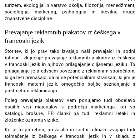
turizem, ekologija in varstvo okolja, filozofija, menedžment,
sociologija, marketing, psihologija in številne druge
znanstvene discipline.
Prevajanje reklamnih plakatov iz češkega v
francoski jezik
Storitev, ki jo prav tako izvajajo naši prevajalci in sodni
tolmači, vključuje prevajanje reklamnih plakatov iz češkega
v francoski jezik in njihovo prilagajanje ciljanemu jeziku. To
prilagajanje je predvsem povezano z reklamnim sporočilom,
ki ga le-ti prenašajo, da bi se potencialnim strankam, ki jim je
francoski materni jezik, omogočilo boljše seznanjanje s
predmetom reklamiranja.
Poleg prevajanja plakatov vam ponujamo tudi obdelavo
ostalih vrst materialov s področja marketinga, kot so
katalogi, brošure, PR članki pa tudi reklamni letaki in
zloženke oziroma vizitke.
Ko je to potrebno, prevajalci in sodni tolmači izvajajo tudi
tolmačenje iz češkega v francoski jezik in v skladu z