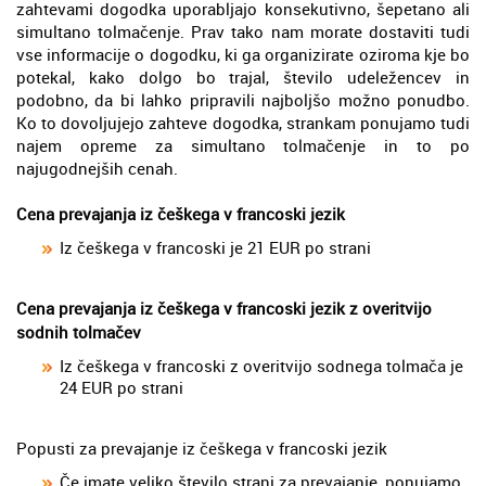
zahtevami dogodka uporabljajo konsekutivno, šepetano ali
simultano tolmačenje. Prav tako nam morate dostaviti tudi
vse informacije o dogodku, ki ga organizirate oziroma kje bo
potekal, kako dolgo bo trajal, število udeležencev in
podobno, da bi lahko pripravili najboljšo možno ponudbo.
Ko to dovoljujejo zahteve dogodka, strankam ponujamo tudi
najem opreme za simultano tolmačenje in to po
najugodnejših cenah.
Cena prevajanja iz češkega v francoski jezik
Iz češkega v francoski je 21 EUR po strani
Cena prevajanja iz češkega v francoski jezik z overitvijo
sodnih tolmačev
Iz češkega v francoski z overitvijo sodnega tolmača je
24 EUR po strani
Popusti za prevajanje iz češkega v francoski jezik
Če imate veliko število strani za prevajanje, ponujamo