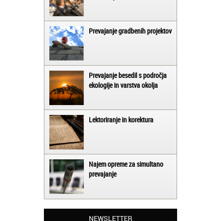
Prevajanje gradbenih projektov
Prevajanje besedil s področja
ekologije in varstva okolja
Lektoriranje in korektura
Najem opreme za simultano
prevajanje
Matjaž iz Ajdovščine:
Lahko pohvalim vse zaposlene v Akademiji
Oxford, ker so resnično profesionalni in
NEWSLETTER