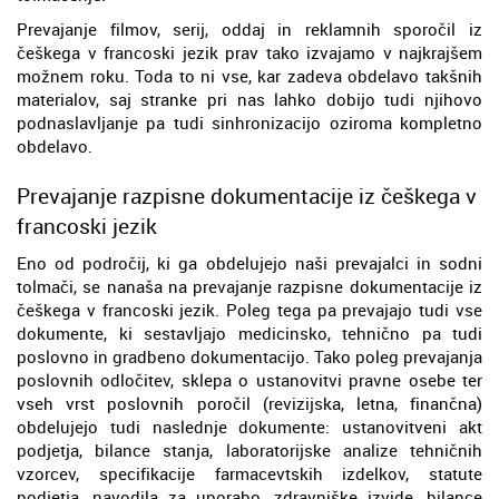
Prevajanje filmov, serij, oddaj in reklamnih sporočil iz
češkega v francoski jezik prav tako izvajamo v najkrajšem
možnem roku. Toda to ni vse, kar zadeva obdelavo takšnih
materialov, saj stranke pri nas lahko dobijo tudi njihovo
podnaslavljanje pa tudi sinhronizacijo oziroma kompletno
obdelavo.
Prevajanje razpisne dokumentacije iz češkega v
francoski jezik
Eno od področij, ki ga obdelujejo naši prevajalci in sodni
tolmači, se nanaša na prevajanje razpisne dokumentacije iz
češkega v francoski jezik. Poleg tega pa prevajajo tudi vse
dokumente, ki sestavljajo medicinsko, tehnično pa tudi
poslovno in gradbeno dokumentacijo. Tako poleg prevajanja
poslovnih odločitev, sklepa o ustanovitvi pravne osebe ter
vseh vrst poslovnih poročil (revizijska, letna, finančna)
obdelujejo tudi naslednje dokumente: ustanovitveni akt
podjetja, bilance stanja, laboratorijske analize tehničnih
vzorcev, specifikacije farmacevtskih izdelkov, statute
podjetja, navodila za uporabo, zdravniške izvide, bilance