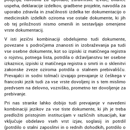
uspeha, deklaracije izdelkov, gradbene projekte, navodila za
uporabo zdravila in značilnosti izdelka ter dokumentacijo o
medicinskih izdelkih oziroma vse ostale dokumente, ki jih
ob tej priložnosti nismo omenili in sestavljajo omenjene
vrste dokumentacij.
V isti jezični kombinaciji obdelujemo tudi dokumente,
povezane s področjema znanosti in izobraževanja pa tudi
vse osebne dokumente, kot so izpiski iz matičnega registra
o rojstvu, potnega lista, potrdila o državljanstvu ter osebne
izkaznice, izpiski iz matičnega registra o smrti in o sklenitvi
zakonske zveze oziroma potrdila o stalnem prebivališču.
Prevajalci in sodni tolmači izvajajo prevajanje iz češkega v
francoski jezik tudi za vse vrste dovoljenj in s tem mislimo
predvsem na delovno, vozniško, prometno ter dovoljenje za
prebivanje.
Pri nas stranke lahko dobijo tudi prevajanje v navedeni
kombinaciji jezikov za vse tiste dokumente, ki jih je treba
predložiti pristojnim institucijam v različnih situacijah, kar
vključuje obdelavo vseh vrst izjav, soglasij in potrdil
(potrdilo o stalni zaposlitvi in o rednih dohodkih, potrdilo o