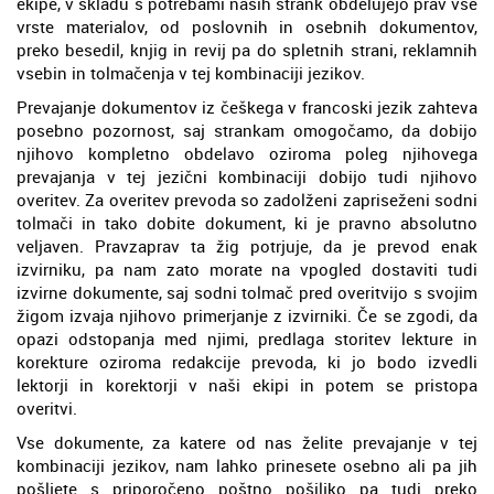
ekipe, v skladu s potrebami naših strank obdelujejo prav vse
vrste materialov, od poslovnih in osebnih dokumentov,
preko besedil, knjig in revij pa do spletnih strani, reklamnih
vsebin in tolmačenja v tej kombinaciji jezikov.
Prevajanje dokumentov iz češkega v francoski jezik zahteva
posebno pozornost, saj strankam omogočamo, da dobijo
njihovo kompletno obdelavo oziroma poleg njihovega
prevajanja v tej jezični kombinaciji dobijo tudi njihovo
overitev. Za overitev prevoda so zadolženi zapriseženi sodni
tolmači in tako dobite dokument, ki je pravno absolutno
veljaven. Pravzaprav ta žig potrjuje, da je prevod enak
izvirniku, pa nam zato morate na vpogled dostaviti tudi
izvirne dokumente, saj sodni tolmač pred overitvijo s svojim
žigom izvaja njihovo primerjanje z izvirniki. Če se zgodi, da
opazi odstopanja med njimi, predlaga storitev lekture in
korekture oziroma redakcije prevoda, ki jo bodo izvedli
lektorji in korektorji v naši ekipi in potem se pristopa
overitvi.
Vse dokumente, za katere od nas želite prevajanje v tej
kombinaciji jezikov, nam lahko prinesete osebno ali pa jih
pošljete s priporočeno poštno pošiljko pa tudi preko