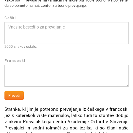
kakovosti. Prevajanje na ta način ne more biti 100% točno. Najboljše je,
da se obrnete na naš center za točno prevajanje.
Češki
2000
znakov ostalo.
Francoski
Prevedi
Stranke, ki jim je potrebno prevajanje iz češkega v francoski
jezik katerekoli vrste materialov, lahko tudi to storitev dobijo
v okviru Prevajalskega centra Akademije Oxford v Sloveniji.
Prevajalci in sodni tolmači za oba jezika, ki so člani naše