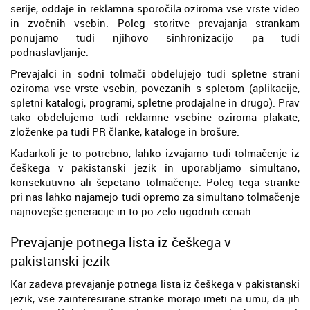
serije, oddaje in reklamna sporočila oziroma vse vrste video
in zvočnih vsebin. Poleg storitve prevajanja strankam
ponujamo tudi njihovo sinhronizacijo pa tudi
podnaslavljanje.
Prevajalci in sodni tolmači obdelujejo tudi spletne strani
oziroma vse vrste vsebin, povezanih s spletom (aplikacije,
spletni katalogi, programi, spletne prodajalne in drugo). Prav
tako obdelujemo tudi reklamne vsebine oziroma plakate,
zloženke pa tudi PR članke, kataloge in brošure.
Kadarkoli je to potrebno, lahko izvajamo tudi tolmačenje iz
češkega v pakistanski jezik in uporabljamo simultano,
konsekutivno ali šepetano tolmačenje. Poleg tega stranke
pri nas lahko najamejo tudi opremo za simultano tolmačenje
najnovejše generacije in to po zelo ugodnih cenah.
Prevajanje potnega lista iz češkega v
pakistanski jezik
Kar zadeva prevajanje potnega lista iz češkega v pakistanski
jezik, vse zainteresirane stranke morajo imeti na umu, da jih