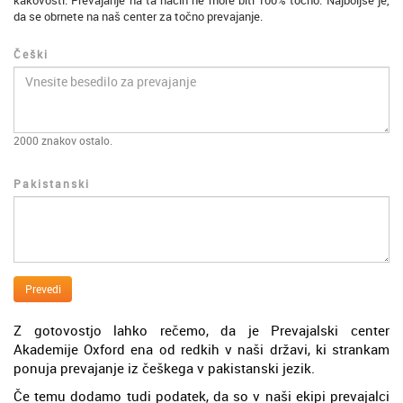
kakovosti. Prevajanje na ta način ne more biti 100% točno. Najboljše je,
da se obrnete na naš center za točno prevajanje.
Češki
2000
znakov ostalo.
Pakistanski
Prevedi
Z gotovostjo lahko rečemo, da je Prevajalski center
Akademije Oxford ena od redkih v naši državi, ki strankam
ponuja prevajanje iz češkega v pakistanski jezik.
Če temu dodamo tudi podatek, da so v naši ekipi prevajalci