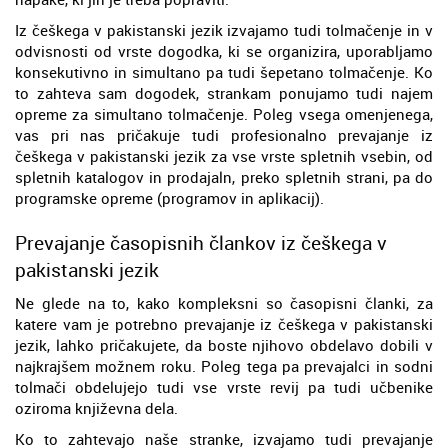
Iz češkega v pakistanski jezik izvajamo tudi tolmačenje in v
odvisnosti od vrste dogodka, ki se organizira, uporabljamo
konsekutivno in simultano pa tudi šepetano tolmačenje. Ko
to zahteva sam dogodek, strankam ponujamo tudi najem
opreme za simultano tolmačenje. Poleg vsega omenjenega,
vas pri nas pričakuje tudi profesionalno prevajanje iz
češkega v pakistanski jezik za vse vrste spletnih vsebin, od
spletnih katalogov in prodajaln, preko spletnih strani, pa do
programske opreme (programov in aplikacij).
Prevajanje časopisnih člankov iz češkega v
pakistanski jezik
Ne glede na to, kako kompleksni so časopisni članki, za
katere vam je potrebno prevajanje iz češkega v pakistanski
jezik, lahko pričakujete, da boste njihovo obdelavo dobili v
najkrajšem možnem roku. Poleg tega pa prevajalci in sodni
tolmači obdelujejo tudi vse vrste revij pa tudi učbenike
oziroma književna dela.
Ko to zahtevajo naše stranke, izvajamo tudi prevajanje