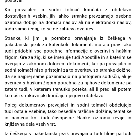
Ko prevajalec in sodni tolmač končata z obdelavo
dostavljenih vsebin, jih lahko stranke prevzamejo osebno
oziroma dobijo na domači naslov ali na elektronski naslov,
toda samo tedaj, ko se ne zahteva overitev.
Stranke, ki jim je potrebno prevajanje iz češkega v
pakistanski jezik za katerikoli dokument, morajo prav tako
tudi pridobiti vse potrebne informacije o overitvi s haškim
žigom. Gre za žig, ki se imenuje tudi Apostille in s katerim se
overjajo z zakonom določeni dokumenti, ker pa prevajalci in
sodni tolmači niso pristojni za to overitev, so stranke dolžne,
da se najprej same pozanimajo na pristojnem sodišču, ali je
overitev s haškim žigom potrebna za njihove dokumente pa
zatem tudi, v katerem trenutku poteka, ali li pred ali potem
ko naši strokovnjaki končajo njegovo obdelavo.
Poleg dokumentov prevajalci in sodni tolmači obdelujejo
tudi ostale vsebine, tako besedila različne dolžine, tematike
in namena kot tudi časopisne članke oziroma revije in
književna dela vseh vrst.
Iz češkega v pakistanski jezik prevajamo tudi filme pa tudi