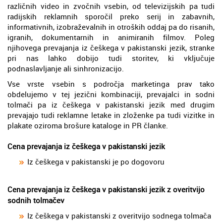
različnih video in zvočnih vsebin, od televizijskih pa tudi
radijskih reklamnih sporočil preko serij in zabavnih,
informativnih, izobraževalnih in otroških oddaj pa do risanih,
igranih, dokumentarnih in animiranih filmov. Poleg
njihovega prevajanja iz češkega v pakistanski jezik, stranke
pri nas lahko dobijo tudi storitev, ki vključuje
podnaslavljanje ali sinhronizacijo.
Vse vrste vsebin s področja marketinga prav tako
obdelujemo v tej jezični kombinaciji, prevajalci in sodni
tolmači pa iz češkega v pakistanski jezik med drugim
prevajajo tudi reklamne letake in zloženke pa tudi vizitke in
plakate oziroma brošure kataloge in PR članke.
Cena prevajanja iz češkega v pakistanski jezik
Iz češkega v pakistanski je po dogovoru
Cena prevajanja iz češkega v pakistanski jezik z overitvijo
sodnih tolmačev
Iz češkega v pakistanski z overitvijo sodnega tolmača