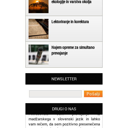
ekologije in varstva okolja
Lektoriranje in korektura
Najem opreme za simultano
prevajanje
Matjaž iz Ajdovščine:
Lahko pohvalim vse zaposlene v Akademiji
NEWSLETTER
Oxford, ker so resnično profesionalni in
prevajalske storitve opravljajo hitro in
učinkoviti.
Martina iz Bleda:
Potrebovala sem prevajanje iz
DRUGI O NAS
madžarskega v slovenski jezik in lahko
vam rečem, da sem pozitivno presenečena
nad hitrostjo in kakovostjo storitve
prevajalcev Akademije Oxford.