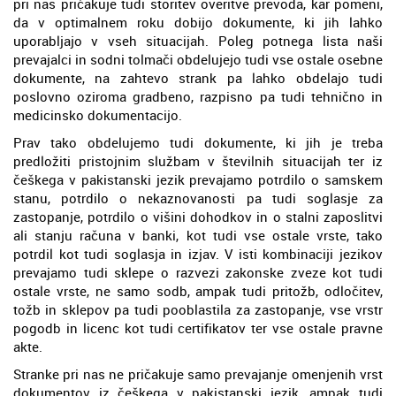
pri nas pričakuje tudi storitev overitve prevoda, kar pomeni,
da v optimalnem roku dobijo dokumente, ki jih lahko
uporabljajo v vseh situacijah. Poleg potnega lista naši
prevajalci in sodni tolmači obdelujejo tudi vse ostale osebne
dokumente, na zahtevo strank pa lahko obdelajo tudi
poslovno oziroma gradbeno, razpisno pa tudi tehnično in
medicinsko dokumentacijo.
Prav tako obdelujemo tudi dokumente, ki jih je treba
predložiti pristojnim službam v številnih situacijah ter iz
češkega v pakistanski jezik prevajamo potrdilo o samskem
stanu, potrdilo o nekaznovanosti pa tudi soglasje za
zastopanje, potrdilo o višini dohodkov in o stalni zaposlitvi
ali stanju računa v banki, kot tudi vse ostale vrste, tako
potrdil kot tudi soglasja in izjav. V isti kombinaciji jezikov
prevajamo tudi sklepe o razvezi zakonske zveze kot tudi
ostale vrste, ne samo sodb, ampak tudi pritožb, odločitev,
tožb in sklepov pa tudi pooblastila za zastopanje, vse vrstr
pogodb in licenc kot tudi certifikatov ter vse ostale pravne
akte.
Stranke pri nas ne pričakuje samo prevajanje omenjenih vrst
dokumentov iz češkega v pakistanski jezik, ampak tudi