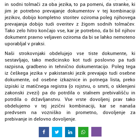
in sodni tolmači za oba jezika, to pa pomeni, da stranke, ki
jim je potrebno prevajanje dokumentov v tej kombinaciji
jezikov, dobijo kompletno storitev oziroma poleg njihovega
prevajanja dobijo tudi overitev z žigom sodnih tolmačev.
Tako zelo hitro končajo vse, kar je potrebno, da bi bil njihov
dokument pravno veljaven oziroma da bi se lahko nemoteno
uporabljal v praksi.
Naši strokovnjaki obdelujejo vse tiste dokumente, ki
sestavljajo, tako medicinsko kot tudi poslovno pa tudi
razpisna, gradbeno in tehnično dokumentacijo. Poleg tega
iz češkega jezika v pakistanski jezik prevajajo tudi osebne
dokumente, od osebne izkaznice in potnega lista, preko
izpiski iz matičnega registra (o rojstvu, o smrti, o sklenjeni
zakonski zvezi) pa do potrdila o stalnem prebivališču in
potrdila o državljanstvu. Vse vrste dovoljenj prav tako
obdelujemo v tej jezični kombinaciji, kar se nanaša
predvsem na vozniško in prometno, dovoljenje za
prebivanje in delovno dovoljenje.