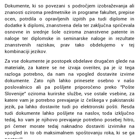
Dokumente, ki so povezani s področjem izobraževanja ali
znanosti oziroma predmetnike in programe fakultet, prepise
ocen, potrdila o opravljenih izpitih pa tudi diplome in
dodatke k diplomi, znanstvena dela ter zaključna spričevala
osnovne in srednje šole oziroma znanstvene patente in
naloge ter diplomske in seminarske naloge in rezultate
znanstvenih raziskav, prav tako obdelujemo v tej
kombinaciji jezikov.
Za vse dokumente je postopek obdelave drugačen glede na
materiale, za katere se ne izvaja overitev, pa je iz tega
razloga potrebno, da nam na vpogled dostavite izvirne
dokumente. Zato njih lahko prinesete osebno v našo
poslovalnico ali pa pošljete priporočeno preko “Pošte
Slovenije“ oziroma kurirske službe, vse ostale vsebine, za
katere vam je potrebno prevajanje iz češkega v pakistanski
jezik, pa lahko dostavite tudi po elektronski pošti. Resda
tudi dokumente lahko pošljete na naslov, toda izključno
tedaj, ko vam je njihovo prevajanje potrebno posebej hitro,
pri čemer morate tedaj naknadno dostaviti izvirnike na
vpogled in to ob maksimalnem spoštovanju roka, ki se ga
postavili.