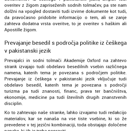
overitev z žigom zapriseženih sodnih tolmačev, pa ste nam
dolžni na vpogled dostaviti tudi izvirne dokumente kot tudi,
da pravočasno pridobite informacijo o tem, ali se zanje
zahteva dodatna vrsta overitve, to je overitev s haškim ali
Apostille žigom.
Prevajanje besedil s področja politike iz češkega
v pakistanski jezik
Prevajalci in sodni tolmači Akademije Oxford na zahtevo
strank izvajajo tudi obdelavo besedilnih vsebin različnega
namena, katerih tema je povezana s področjem politike.
Prevajanje iz češkega v pakistanski jezik vključuje tudi
obdelavo besedil, katerih tema je povezana s področji
turizma pa tudi znanosti, financ, prava ter bančništva,
ekonomije, medicine pa tudi številnih drugih znanstvenih
disciplin.
Ko to zahtevajo naše stranke, lahko izvajamo tudi redakcijo
materialov, kar se nanaša na vse tiste vsebine, ki so že
prevedene v tej jezični kombinaciji, toda obstajajo določene
napake, ki jih je treba popraviti.