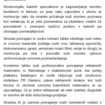
Strokovnjaki, katerih specialnost je zagotavljanje storitev
korekture in lekture, so prav tako zaposleni v okviru te
institucije, tako da stranke pričakuje tudi storitev, poznana
kot redakcija, ki je zelo pomembna za obdelavo vsebin že
prevedenih v omenjeni različici jezikov, v katerih pa
obstajajo pomanjkljivosti.
Seveda prevajalci in sodni tolmači lahko obdelajo tudi video
in zvočne materiale (oddaje vseh vrst, reklamna sporočila,
dokumentarni, igrani, animirani risani filmi, serije in drugi), ta
institucija pa ima v ponudbi tudi storitev njihove
sinhronizacije oziroma podnaslavljanja.
Izvedemo lahko tudi profesionalno prevajanje reklamnih
materialov iz flamskega v makedonski jezik, kar poleg
plakatov, katalogov in vizitk vključuje tudi strokovno
obdelavo PR člankov, zatem reklamnih letakov kot tudi
brošur in zloženk oziroma katerihkoli materialov, ki se
uporabljajo, če je treba reklamirati ali neki izdelek, dogodek
in storitve ali delo določenega podjetja.
Stranka, ki jo zanima prevajanje vseh navedenih vsebin v