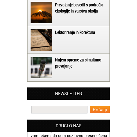
Prevajanje besedil s področja
ekologije in varstva okolja
Lektoriranje in korektura
Najem opreme za simultano
prevajanje
Matjaž iz Ajdovščine:
Lahko pohvalim vse zaposlene v Akademiji
Oxford, ker so resnično profesionalni in
prevajalske storitve opravljajo hitro in
NEWSLETTER
učinkoviti.
Martina iz Bleda:
Potrebovala sem prevajanje iz
madžarskega v slovenski jezik in lahko
DRUGI O NAS
vam rečem, da sem pozitivno presenečena
nad hitrostjo in kakovostjo storitve