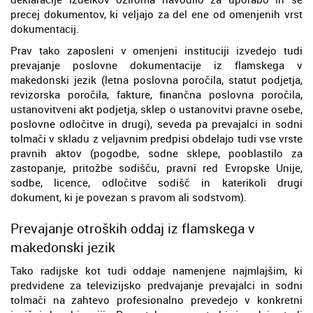
precej dokumentov, ki veljajo za del ene od omenjenih vrst
dokumentacij.
Prav tako zaposleni v omenjeni instituciji izvedejo tudi
prevajanje poslovne dokumentacije iz flamskega v
makedonski jezik (letna poslovna poročila, statut podjetja,
revizorska poročila, fakture, finančna poslovna poročila,
ustanovitveni akt podjetja, sklep o ustanovitvi pravne osebe,
poslovne odločitve in drugi), seveda pa prevajalci in sodni
tolmači v skladu z veljavnim predpisi obdelajo tudi vse vrste
pravnih aktov (pogodbe, sodne sklepe, pooblastilo za
zastopanje, pritožbe sodišču, pravni red Evropske Unije,
sodbe, licence, odločitve sodišč in katerikoli drugi
dokument, ki je povezan s pravom ali sodstvom).
Prevajanje otroških oddaj iz flamskega v
makedonski jezik
Tako radijske kot tudi oddaje namenjene najmlajšim, ki
predvidene za televizijsko predvajanje prevajalci in sodni
tolmači na zahtevo profesionalno prevedejo v konkretni