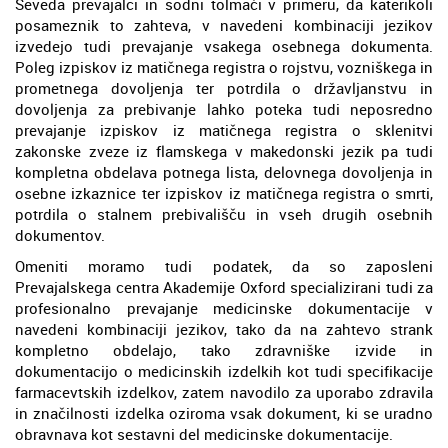
Seveda prevajalci in sodni tolmači v primeru, da katerikoli
posameznik to zahteva, v navedeni kombinaciji jezikov
izvedejo tudi prevajanje vsakega osebnega dokumenta.
Poleg izpiskov iz matičnega registra o rojstvu, vozniškega in
prometnega dovoljenja ter potrdila o državljanstvu in
dovoljenja za prebivanje lahko poteka tudi neposredno
prevajanje izpiskov iz matičnega registra o sklenitvi
zakonske zveze iz flamskega v makedonski jezik pa tudi
kompletna obdelava potnega lista, delovnega dovoljenja in
osebne izkaznice ter izpiskov iz matičnega registra o smrti,
potrdila o stalnem prebivališču in vseh drugih osebnih
dokumentov.
Omeniti moramo tudi podatek, da so zaposleni
Prevajalskega centra Akademije Oxford specializirani tudi za
profesionalno prevajanje medicinske dokumentacije v
navedeni kombinaciji jezikov, tako da na zahtevo strank
kompletno obdelajo, tako zdravniške izvide in
dokumentacijo o medicinskih izdelkih kot tudi specifikacije
farmacevtskih izdelkov, zatem navodilo za uporabo zdravila
in značilnosti izdelka oziroma vsak dokument, ki se uradno
obravnava kot sestavni del medicinske dokumentacije.