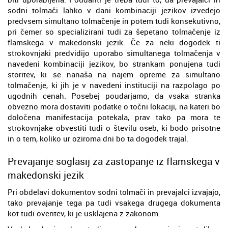
sodni tolmači lahko v dani kombinaciji jezikov izvedejo
predvsem simultano tolmačenje in potem tudi konsekutivno,
pri čemer so specializirani tudi za šepetano tolmačenje iz
flamskega v makedonski jezik. Če za neki dogodek ti
strokovnjaki predvidijo uporabo simultanega tolmačenja v
navedeni kombinaciji jezikov, bo strankam ponujena tudi
storitev, ki se nanaša na najem opreme za simultano
tolmačenje, ki jih je v navedeni instituciji na razpolago po
ugodnih cenah. Posebej poudarjamo, da vsaka stranka
obvezno mora dostaviti podatke o točni lokaciji, na kateri bo
določena manifestacija potekala, prav tako pa mora te
strokovnjake obvestiti tudi o številu oseb, ki bodo prisotne
in o tem, koliko ur oziroma dni bo ta dogodek trajal.
Prevajanje soglasij za zastopanje iz flamskega v
makedonski jezik
Pri obdelavi dokumentov sodni tolmači in prevajalci izvajajo,
tako prevajanje tega pa tudi vsakega drugega dokumenta
kot tudi overitev, ki je usklajena z zakonom.