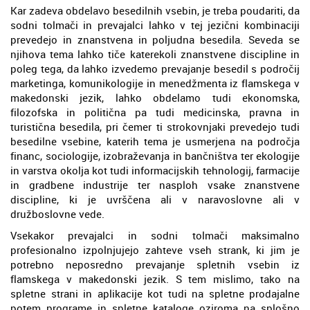
Kar zadeva obdelavo besedilnih vsebin, je treba poudariti, da
sodni tolmači in prevajalci lahko v tej jezični kombinaciji
prevedejo in znanstvena in poljudna besedila. Seveda se
njihova tema lahko tiče katerekoli znanstvene discipline in
poleg tega, da lahko izvedemo prevajanje besedil s področij
marketinga, komunikologije in menedžmenta iz flamskega v
makedonski jezik, lahko obdelamo tudi ekonomska,
filozofska in politična pa tudi medicinska, pravna in
turistična besedila, pri čemer ti strokovnjaki prevedejo tudi
besedilne vsebine, katerih tema je usmerjena na področja
financ, sociologije, izobraževanja in bančništva ter ekologije
in varstva okolja kot tudi informacijskih tehnologij, farmacije
in gradbene industrije ter nasploh vsake znanstvene
discipline, ki je uvrščena ali v naravoslovne ali v
družboslovne vede.
Vsekakor prevajalci in sodni tolmači maksimalno
profesionalno izpolnjujejo zahteve vseh strank, ki jim je
potrebno neposredno prevajanje spletnih vsebin iz
flamskega v makedonski jezik. S tem mislimo, tako na
spletne strani in aplikacije kot tudi na spletne prodajalne
potem programe in spletne kataloge oziroma na splošno