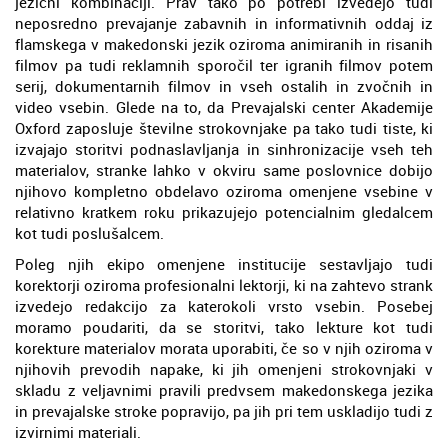
jezični kombinaciji. Prav tako po potrebi izvedejo tudi
neposredno prevajanje zabavnih in informativnih oddaj iz
flamskega v makedonski jezik oziroma animiranih in risanih
filmov pa tudi reklamnih sporočil ter igranih filmov potem
serij, dokumentarnih filmov in vseh ostalih in zvočnih in
video vsebin. Glede na to, da Prevajalski center Akademije
Oxford zaposluje številne strokovnjake pa tako tudi tiste, ki
izvajajo storitvi podnaslavljanja in sinhronizacije vseh teh
materialov, stranke lahko v okviru same poslovnice dobijo
njihovo kompletno obdelavo oziroma omenjene vsebine v
relativno kratkem roku prikazujejo potencialnim gledalcem
kot tudi poslušalcem.
Poleg njih ekipo omenjene institucije sestavljajo tudi
korektorji oziroma profesionalni lektorji, ki na zahtevo strank
izvedejo redakcijo za katerokoli vrsto vsebin. Posebej
moramo poudariti, da se storitvi, tako lekture kot tudi
korekture materialov morata uporabiti, če so v njih oziroma v
njihovih prevodih napake, ki jih omenjeni strokovnjaki v
skladu z veljavnimi pravili predvsem makedonskega jezika
in prevajalske stroke popravijo, pa jih pri tem uskladijo tudi z
izvirnimi materiali.