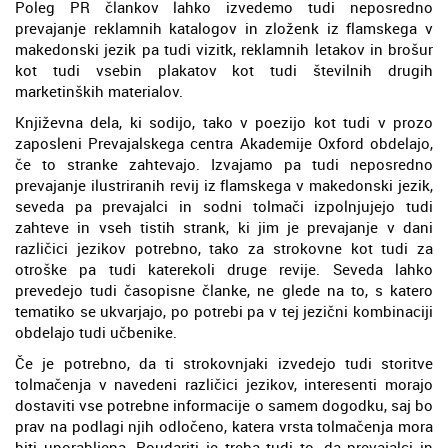
Poleg PR člankov lahko izvedemo tudi neposredno
prevajanje reklamnih katalogov in zloženk iz flamskega v
makedonski jezik pa tudi vizitk, reklamnih letakov in brošur
kot tudi vsebin plakatov kot tudi številnih drugih
marketinških materialov.
Književna dela, ki sodijo, tako v poezijo kot tudi v prozo
zaposleni Prevajalskega centra Akademije Oxford obdelajo,
če to stranke zahtevajo. Izvajamo pa tudi neposredno
prevajanje ilustriranih revij iz flamskega v makedonski jezik,
seveda pa prevajalci in sodni tolmači izpolnjujejo tudi
zahteve in vseh tistih strank, ki jim je prevajanje v dani
različici jezikov potrebno, tako za strokovne kot tudi za
otroške pa tudi katerekoli druge revije. Seveda lahko
prevedejo tudi časopisne članke, ne glede na to, s katero
tematiko se ukvarjajo, po potrebi pa v tej jezični kombinaciji
obdelajo tudi učbenike.
Če je potrebno, da ti strokovnjaki izvedejo tudi storitve
tolmačenja v navedeni različici jezikov, interesenti morajo
dostaviti vse potrebne informacije o samem dogodku, saj bo
prav na podlagi njih odločeno, katera vrsta tolmačenja mora
biti uporabljena. Poudariti je treba tudi to, da prevajalci in