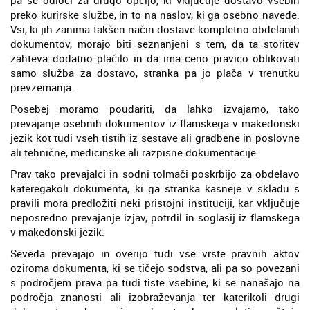
preko kurirske službe, in to na naslov, ki ga osebno navede.
Vsi, ki jih zanima takšen način dostave kompletno obdelanih
dokumentov, morajo biti seznanjeni s tem, da ta storitev
zahteva dodatno plačilo in da ima ceno pravico oblikovati
samo služba za dostavo, stranka pa jo plača v trenutku
prevzemanja.
Posebej moramo poudariti, da lahko izvajamo, tako
prevajanje osebnih dokumentov iz flamskega v makedonski
jezik kot tudi vseh tistih iz sestave ali gradbene in poslovne
ali tehnične, medicinske ali razpisne dokumentacije.
Prav tako prevajalci in sodni tolmači poskrbijo za obdelavo
kateregakoli dokumenta, ki ga stranka kasneje v skladu s
pravili mora predložiti neki pristojni instituciji, kar vključuje
neposredno prevajanje izjav, potrdil in soglasij iz flamskega
v makedonski jezik.
Seveda prevajajo in overijo tudi vse vrste pravnih aktov
oziroma dokumenta, ki se tičejo sodstva, ali pa so povezani
s področjem prava pa tudi tiste vsebine, ki se nanašajo na
področja znanosti ali izobraževanja ter katerikoli drugi