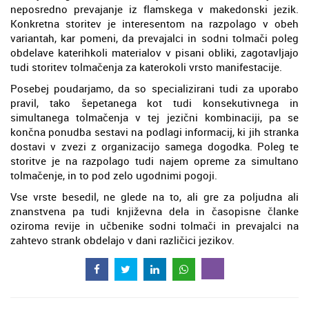
neposredno prevajanje iz flamskega v makedonski jezik.
Konkretna storitev je interesentom na razpolago v obeh
variantah, kar pomeni, da prevajalci in sodni tolmači poleg
obdelave katerihkoli materialov v pisani obliki, zagotavljajo
tudi storitev tolmačenja za katerokoli vrsto manifestacije.
Posebej poudarjamo, da so specializirani tudi za uporabo
pravil, tako šepetanega kot tudi konsekutivnega in
simultanega tolmačenja v tej jezični kombinaciji, pa se
končna ponudba sestavi na podlagi informacij, ki jih stranka
dostavi v zvezi z organizacijo samega dogodka. Poleg te
storitve je na razpolago tudi najem opreme za simultano
tolmačenje, in to pod zelo ugodnimi pogoji.
Vse vrste besedil, ne glede na to, ali gre za poljudna ali
znanstvena pa tudi književna dela in časopisne članke
oziroma revije in učbenike sodni tolmači in prevajalci na
zahtevo strank obdelajo v dani različici jezikov.