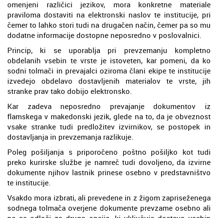
omenjeni različici jezikov, mora konkretne materiale
praviloma dostaviti na elektronski naslov te institucije, pri
čemer to lahko stori tudi na drugačen način, čemer pa so mu
dodatne informacije dostopne neposredno v poslovalnici.
Princip, ki se uporablja pri prevzemanju kompletno
obdelanih vsebin te vrste je istoveten, kar pomeni, da ko
sodni tolmači in prevajalci oziroma člani ekipe te institucije
izvedejo obdelavo dostavljenih materialov te vrste, jih
stranke prav tako dobijo elektronsko.
Kar zadeva neposredno prevajanje dokumentov iz
flamskega v makedonski jezik, glede na to, da je obveznost
vsake stranke tudi predložitev izvirnikov, se postopek in
dostavljanja in prevzemanja razlikuje.
Poleg pošiljanja s priporočeno poštno pošiljko kot tudi
preko kurirske službe je namreč tudi dovoljeno, da izvirne
dokumente njihov lastnik prinese osebno v predstavništvo
te institucije.
Vsakdo mora izbrati, ali prevedene in z žigom zapriseženega
sodnega tolmača overjene dokumente prevzame osebno ali
pa se odloči za drugo opcijo, ki vključuje dostavo vsebin