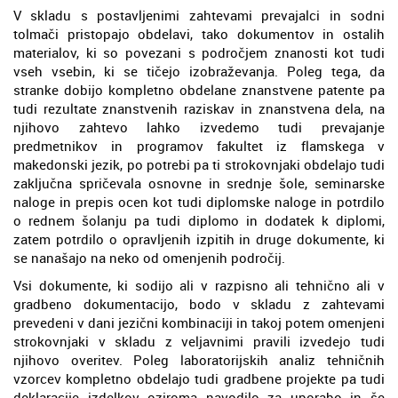
V skladu s postavljenimi zahtevami prevajalci in sodni
tolmači pristopajo obdelavi, tako dokumentov in ostalih
materialov, ki so povezani s področjem znanosti kot tudi
vseh vsebin, ki se tičejo izobraževanja. Poleg tega, da
stranke dobijo kompletno obdelane znanstvene patente pa
tudi rezultate znanstvenih raziskav in znanstvena dela, na
njihovo zahtevo lahko izvedemo tudi prevajanje
predmetnikov in programov fakultet iz flamskega v
makedonski jezik, po potrebi pa ti strokovnjaki obdelajo tudi
zaključna spričevala osnovne in srednje šole, seminarske
naloge in prepis ocen kot tudi diplomske naloge in potrdilo
o rednem šolanju pa tudi diplomo in dodatek k diplomi,
zatem potrdilo o opravljenih izpitih in druge dokumente, ki
se nanašajo na neko od omenjenih področij.
Vsi dokumente, ki sodijo ali v razpisno ali tehnično ali v
gradbeno dokumentacijo, bodo v skladu z zahtevami
prevedeni v dani jezični kombinaciji in takoj potem omenjeni
strokovnjaki v skladu z veljavnimi pravili izvedejo tudi
njihovo overitev. Poleg laboratorijskih analiz tehničnih
vzorcev kompletno obdelajo tudi gradbene projekte pa tudi
deklaracije izdelkov oziroma navodilo za uporabo in še