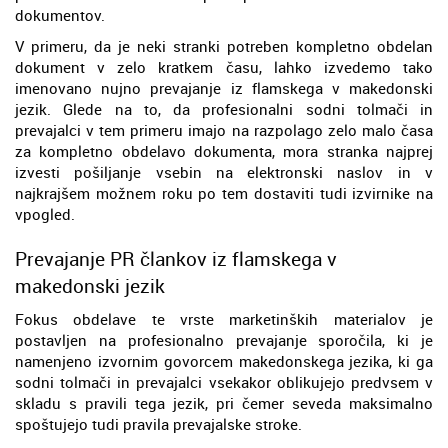
dokumentov.
V primeru, da je neki stranki potreben kompletno obdelan
dokument v zelo kratkem času, lahko izvedemo tako
imenovano nujno prevajanje iz flamskega v makedonski
jezik. Glede na to, da profesionalni sodni tolmači in
prevajalci v tem primeru imajo na razpolago zelo malo časa
za kompletno obdelavo dokumenta, mora stranka najprej
izvesti pošiljanje vsebin na elektronski naslov in v
najkrajšem možnem roku po tem dostaviti tudi izvirnike na
vpogled.
Prevajanje PR člankov iz flamskega v
makedonski jezik
Fokus obdelave te vrste marketinških materialov je
postavljen na profesionalno prevajanje sporočila, ki je
namenjeno izvornim govorcem makedonskega jezika, ki ga
sodni tolmači in prevajalci vsekakor oblikujejo predvsem v
skladu s pravili tega jezik, pri čemer seveda maksimalno
spoštujejo tudi pravila prevajalske stroke.