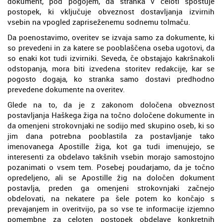
dokument, pod pogojem, da stranka v celoti spoštuje
postopek, ki vključuje obveznost dostavljanja izvirnih
vsebin na vpogled zapriseženemu sodnemu tolmaču.
Da poenostavimo, overitev se izvaja samo za dokumente, ki
so prevedeni in za katere se pooblaščena oseba ugotovi, da
so enaki kot tudi izvirniki. Seveda, če obstajajo kakršnakoli
odstopanja, mora biti izvedena storitev redakcije, kar se
pogosto dogaja, ko stranka samo dostavi predhodno
prevedene dokumente na overitev.
Glede na to, da je z zakonom določena obveznost
postavljanja Haškega žiga na točno določene dokumente in
da omenjeni strokovnjaki ne sodijo med skupino oseb, ki so
jim dana potrebna pooblastila za postavljanje tako
imenovanega Apostille žiga, kot ga tudi imenujejo, se
interesenti za obdelavo takšnih vsebin morajo samostojno
pozanimati o vsem tem. Posebej poudarjamo, da je točno
opredeljeno, ali se Apostille žig na določen dokument
postavlja, preden ga omenjeni strokovnjaki začnejo
obdelovati, na nekatere pa šele potem ko končajo s
prevajanjem in overitvijo, pa so vse te informacije izjemno
pomembne za celoten postopek obdelave konkretnih