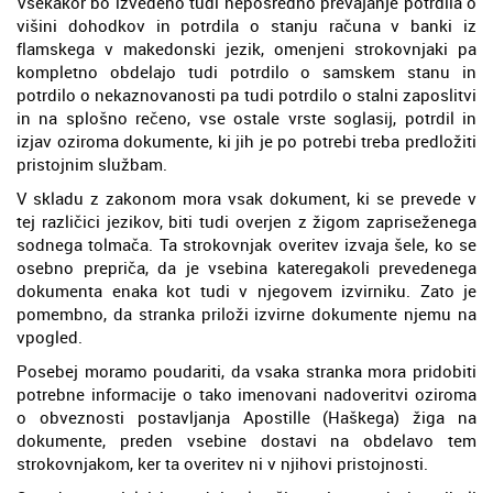
Vsekakor bo izvedeno tudi neposredno prevajanje potrdila o
višini dohodkov in potrdila o stanju računa v banki iz
flamskega v makedonski jezik, omenjeni strokovnjaki pa
kompletno obdelajo tudi potrdilo o samskem stanu in
potrdilo o nekaznovanosti pa tudi potrdilo o stalni zaposlitvi
in na splošno rečeno, vse ostale vrste soglasij, potrdil in
izjav oziroma dokumente, ki jih je po potrebi treba predložiti
pristojnim službam.
V skladu z zakonom mora vsak dokument, ki se prevede v
tej različici jezikov, biti tudi overjen z žigom zapriseženega
sodnega tolmača. Ta strokovnjak overitev izvaja šele, ko se
osebno prepriča, da je vsebina kateregakoli prevedenega
dokumenta enaka kot tudi v njegovem izvirniku. Zato je
pomembno, da stranka priloži izvirne dokumente njemu na
vpogled.
Posebej moramo poudariti, da vsaka stranka mora pridobiti
potrebne informacije o tako imenovani nadoveritvi oziroma
o obveznosti postavljanja Apostille (Haškega) žiga na
dokumente, preden vsebine dostavi na obdelavo tem
strokovnjakom, ker ta overitev ni v njihovi pristojnosti.