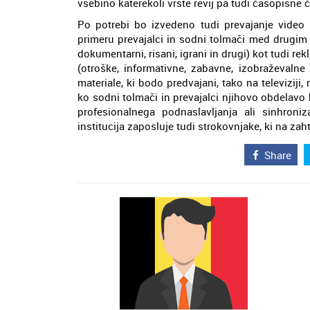
vsebino katerekoli vrste revij pa tudi časopisne 
Po potrebi bo izvedeno tudi prevajanje video 
primeru prevajalci in sodni tolmači med drugim o
dokumentarni, risani, igrani in drugi) kot tudi r
(otroške, informativne, zabavne, izobraževalne
materiale, ki bodo predvajani, tako na televiziji
ko sodni tolmači in prevajalci njihovo obdelavo ko
profesionalnega podnaslavljanja ali sinhroniz
institucija zaposluje tudi strokovnjake, ki na zaht
Share