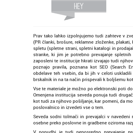
Prav tako lahko izpolnjujemo tudi zahteve v zve
(PR članki, brošure, reklamne zloženke, plakati, k
spletu (spletne strani, spletni katalogi in proda
stranke, ki jim je potrebno prevajanje spletnih
zaposleni te institucije hkrati izvajajo tudi njih
poznajo pravila, poznana kot SEO (Search En
obdelave teh vsebin, da bi jih v celoti uskladi
brskalnik in na ta način prispevali k boljšemu kot
Vse te materiale je možno po elektronski poti d
Omenjena institucija seveda ponuja tudi drugač
kot tudi za njihovo pošiljanje, kar pomeni, da mo
poslovalnico in izvedeti vse o tem.
Seveda sodni tolmači in prevajalci v navedeni r
osebne preko poslovne in gradbene oziroma razp
V ponudbi je tudi neposredno prevajanje pra