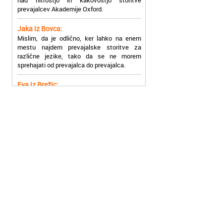
Jaka iz Bovca:
Mislim, da je odlično, ker lahko na enem
mestu najdem prevajalske storitve za
različne jezike, tako da se ne morem
sprehajati od prevajalca do prevajalca.
Eva iz Brežic:
Nujno sem potrebovala prevod v francoski
jezik, na spletu sem našla Oxford, jih
poklicala in v roku nekaj ur sem po
elektronski pošti prejela prevod. Resnično
so izjemni!
Zoran iz Velenja:
Uslužni, hitri in ljubeznivi, za njih imam
samo pohvalne besede!
Anja iz Višnje Gore:
Najboljše prevajalske storitve lahko najdete
prav v Akademiji Oxford! Vsaka čast!
Jure z Vrhnike:
Sodni tolmači iz Akademije Oxford so me