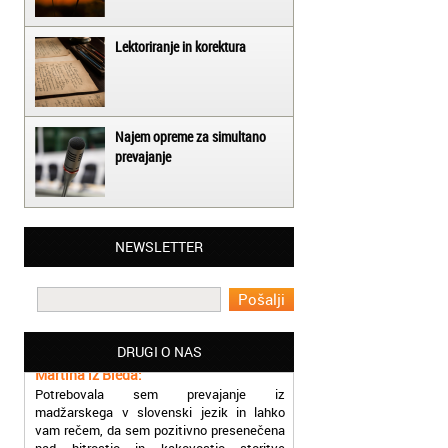
Lektoriranje in korektura
Najem opreme za simultano
prevajanje
Matjaž iz Ajdovščine:
NEWSLETTER
Lahko pohvalim vse zaposlene v Akademiji
Oxford, ker so resnično profesionalni in
prevajalske storitve opravljajo hitro in
učinkoviti.
Martina iz Bleda:
DRUGI O NAS
Potrebovala sem prevajanje iz
madžarskega v slovenski jezik in lahko
vam rečem, da sem pozitivno presenečena
nad hitrostjo in kakovostjo storitve
prevajalcev Akademije Oxford.