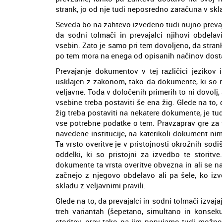
strank, jo od nje tudi neposredno zaračuna v sk
Seveda bo na zahtevo izvedeno tudi nujno prevaj
da sodni tolmači in prevajalci njihovi obdela
vsebin. Zato je samo pri tem dovoljeno, da stra
po tem mora na enega od opisanih načinov dostavi
Prevajanje dokumentov v tej različici jezikov
usklajen z zakonom, tako da dokumente, ki so n
veljavne. Toda v določenih primerih to ni dovolj
vsebine treba postaviti še ena žig. Glede na to,
žig treba postaviti na nekatere dokumente, je t
vse potrebne podatke o tem. Pravzaprav gre za to
navedene institucije, na katerikoli dokument nim
Ta vrsto overitve je v pristojnosti okrožnih sod
oddelki, ki so pristojni za izvedbo te storitv
dokumente ta vrsta overitve obvezna in ali se na
začnejo z njegovo obdelavo ali pa šele, ko iz
skladu z veljavnimi pravili.
Glede na to, da prevajalci in sodni tolmači izvaja
treh variantah (šepetano, simultano in konseku
storitev, prav tako pa jim ponujamo tudi mož