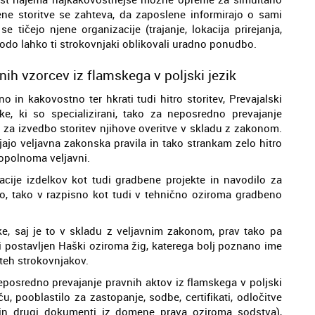
ne storitve se zahteva, da zaposlene informirajo o sami
 tičejo njene organizacije (trajanje, lokacija prirejanja,
bodo lahko ti strokovnjaki oblikovali uradno ponudbo.
nih vzorcev iz flamskega v poljski jezik
o in kakovostno ter hkrati tudi hitro storitev, Prevajalski
e, ki so specializirani, tako za neposredno prevajanje
i za izvedbo storitev njihove overitve v skladu z zakonom.
ljajo veljavna zakonska pravila in tako strankam zelo hitro
opolnoma veljavni.
cije izdelkov kot tudi gradbene projekte in navodilo za
o, tako v razpisno kot tudi v tehnično oziroma gradbeno
ike, saj je to v skladu z veljavnim zakonom, prav tako pa
ti postavljen Haški oziroma žig, katerega bolj poznano ime
i teh strokovnjakov.
eposredno prevajanje pravnih aktov iz flamskega v poljski
u, pooblastilo za zastopanje, sodbe, certifikati, odločitve
i in drugi dokumenti iz domene prava oziroma sodstva),