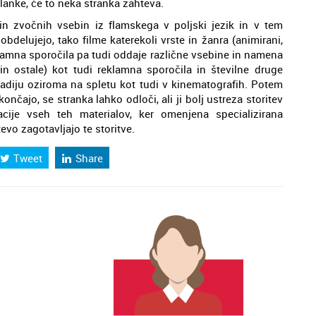
članke, če to neka stranka zahteva.
in zvočnih vsebin iz flamskega v poljski jezik in v tem
bdelujejo, tako filme katerekoli vrste in žanra (animirani,
eklamna sporočila pa tudi oddaje različne vsebine in namena
 in ostale) kot tudi reklamna sporočila in številne druge
, radiju oziroma na spletu kot tudi v kinematografih. Potem
nčajo, se stranka lahko odloči, ali ji bolj ustreza storitev
acije vseh teh materialov, ker omenjena specializirana
evo zagotavljajo te storitve.
Tweet
Share