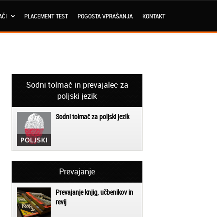
AČI
PLACEMENT TEST
POGOSTA VPRAŠANJA
KONTAKT
Sodni tolmač in prevajalec za
poljski jezik
Sodni tolmač za poljski jezik
Prevajanje
Prevajanje knjig, učbenikov in
revij