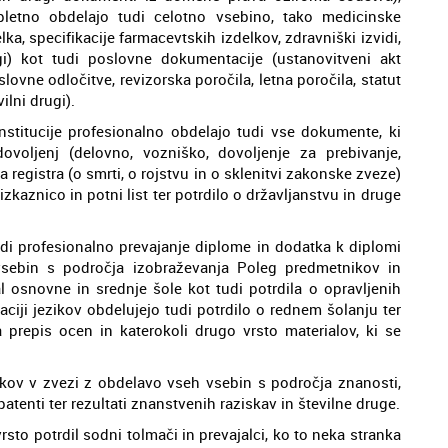
pletno obdelajo tudi celotno vsebino, tako medicinske
ka, specifikacije farmacevtskih izdelkov, zdravniški izvidi,
i) kot tudi poslovne dokumentacije (ustanovitveni akt
lovne odločitve, revizorska poročila, letna poročila, statut
ilni drugi).
institucije profesionalno obdelajo tudi vse dokumente, ki
ovoljenj (delovno, vozniško, dovoljenje za prebivanje,
 registra (o smrti, o rojstvu in o sklenitvi zakonske zveze)
zkaznico in potni list ter potrdilo o državljanstvu in druge
di profesionalno prevajanje diplome in dodatka k diplomi
 vsebin s področja izobraževanja Poleg predmetnikov in
l osnovne in srednje šole kot tudi potrdila o opravljenih
aciji jezikov obdelujejo tudi potrdilo o rednem šolanju ter
prepis ocen in katerokoli drugo vrsto materialov, ki se
ov v zvezi z obdelavo vseh vsebin s področja znanosti,
atenti ter rezultati znanstvenih raziskav in številne druge.
sto potrdil sodni tolmači in prevajalci, ko to neka stranka