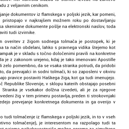
ladu z veljavnim cenikom.
anje dokumentov iz flamskega v poljski jezik, kar pomeni,
vi pristopajo v najkrajšem možnem roku po dostavljanju
nka skenirane dokumente pošlje na elektronski naslov, toda
ti tudi izvirnike.
 in overitev z žigom sodnega tolmača je postopek, ki je
a ta način obdelani, lahko s pravnega vidika štejemo kot
, ampak je v skladu s točno določenimi pravili na konkretne
 da je z zakonom urejeno, kdaj je tako imenovani Apostille
udi zelo pomembno, da se vsaka stranka potrudi, da pridobi
, da prevajalci in sodni tolmači, ki so zaposleni v okviru
ajo pravice postaviti Haškega žiga, kot ga tudi imenujejo.
išč Republike Slovenije, v sklopu katerih obstajajo posebni
e. Stranka je vsekakor dolžna izvedeti, ali je za njegove
vedeni žig v tem primeru postavlja, preden ti strokovnjaki
vedejo prevejanje konkretnega dokumenta in ga overijo v
jo tudi tolmačenje iz flamskega v poljski jezik, in to v vseh
tivno tolmačenje), je interesentom na razpolago tudi ta
nost najema najkakovostnejše možne opreme za simultano