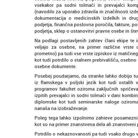
vsekakor pa sodni tolmači in prevajalci kom
(navodilo za uporabo zdravila in značilnosti izdel
dokumentacija o medicinskih izdelkih in drug
podjetja, finančna poslovna poročila, fakture, pos
podjetja, sklep o ustanovitvi pravne osebe in štev
Na podlagi postavljenih zahtev člani ekipe te 
veljajo za osebne, na primer različne vrste d
prometno) pa tudi vse vrste izpiskov iz matičnega
kot tudi potrdilo o stalnem prebivališču, osebno i
osebne dokumente.
Posebej poudarjamo, da stranke lahko dobijo tu
iz flamskega v poljski jezik kot tudi ostalih
programov fakultet oziroma zaključnih spričeva
izpitih prevajalci in sodni tolmači v dani kombin
diplomske kot tudi seminarske naloge oziroma 
nanaša na izobraževanje.
Poleg tega lahko izpolnimo zahteve posameznik
kot so na primer znanstvena dela ali znanstveni p
Potrdilo o nekaznovanosti pa tudi vsako drugo vr