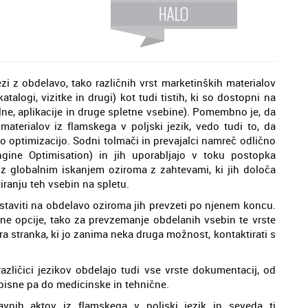
zi z obdelavo, tako različnih vrst marketinških materialov
atalogi, vizitke in drugi) kot tudi tistih, ki so dostopni na
jalne, aplikacije in druge spletne vsebine). Pomembno je, da
 materialov iz flamskega v poljski jezik, vedo tudi to, da
ovo optimizacijo. Sodni tolmači in prevajalci namreč odlično
gine Optimisation) in jih uporabljajo v toku postopka
li z globalnim iskanjem oziroma z zahtevami, ki jih določa
iranju teh vsebin na spletu.
ostaviti na obdelavo oziroma jih prevzeti po njenem koncu.
ne opcije, tako za prevzemanje obdelanih vsebin te vrste
ra stranka, ki jo zanima neka druga možnost, kontaktirati s
azličici jezikov obdelajo tudi vse vrste dokumentacij, od
isne pa do medicinske in tehnične.
vnih aktov iz flamskega v poljski jezik in seveda ti