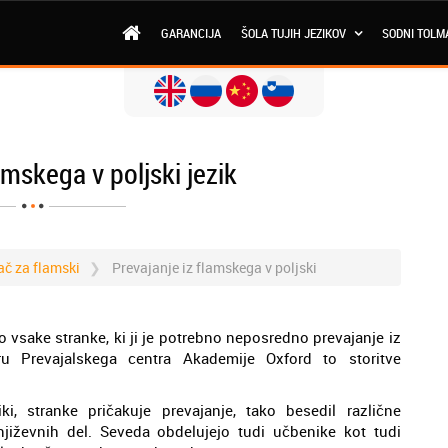
GARANCIJA
ŠOLA TUJIH JEZIKOV
SODNI TOLM
amskega v poljski jezik
ač za flamski
Prevajanje iz flamskega v poljski
 vsake stranke, ki ji je potrebno neposredno prevajanje iz
ru Prevajalskega centra Akademije Oxford to storitve
i, stranke pričakuje prevajanje, tako besedil različne
njiževnih del. Seveda obdelujejo tudi učbenike kot tudi