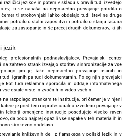
 različici jezikov in potem v skladu s pravili tudi izvedejo
oritev, ki se nanaša na neposredno prevajanje potrdila o
 čemer ti strokovnjaki lahko obdelajo tudi številne druge
primer potrdilo o stalni zaposlitvi in potrdilo o stanju računa
lasje za zastopanje in še precej drugih dokumentov, ki jih
i jezik
g profesionalnih podnaslavljalcev, Prevajalski center
 na zahtevo strank izvajajo storitev sinhronizacije za vse
polago jim je, tako neposredno prevajanje risanih in
t tudi igranih pa tudi dokumentarnih. Poleg njih prevajalci
je kot tudi reklamna sporočila in oddaje informativnega
 vse ostale vrste in zvočnih in video vsebin.
je na razpolago strankam te institucije, pri čemer je v njeni
a katere je pred tem neprofesionalno izvedeno prevajanje v
i in lektorji omenjene institucije posedujejo visoko raven
tovo, da bodo najprej opazili vse napake v teh materialih in
jihovo strokovno obdelavo.
evajanje književnih del iz flamskega v poljski jezik in v