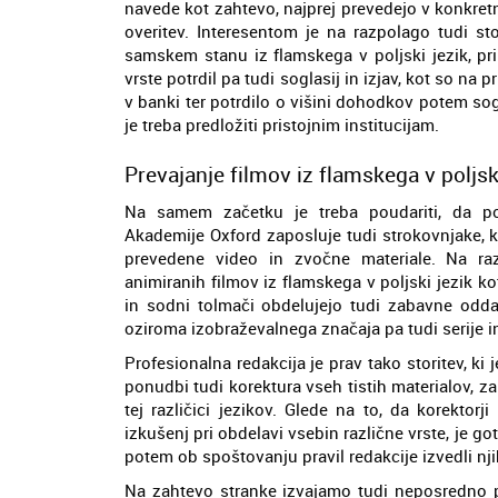
navede kot zahtevo, najprej prevedejo v konkretni
overitev. Interesentom je na razpolago tudi st
samskem stanu iz flamskega v poljski jezik, pri
vrste potrdil pa tudi soglasij in izjav, kot so na 
v banki ter potrdilo o višini dohodkov potem sog
je treba predložiti pristojnim institucijam.
Prevajanje filmov iz flamskega v poljsk
Na samem začetku je treba poudariti, da pole
Akademije Oxford zaposluje tudi strokovnjake, ki
prevedene video in zvočne materiale. Na raz
animiranih filmov iz flamskega v poljski jezik ko
in sodni tolmači obdelujejo tudi zabavne odda
oziroma izobraževalnega značaja pa tudi serije in
Profesionalna redakcija je prav tako storitev, ki 
ponudbi tudi korektura vseh tistih materialov, z
tej različici jezikov. Glede na to, da korektorj
izkušenj pri obdelavi vsebin različne vrste, je go
potem ob spoštovanju pravil redakcije izvedli n
Na zahtevo stranke izvajamo tudi neposredno pr