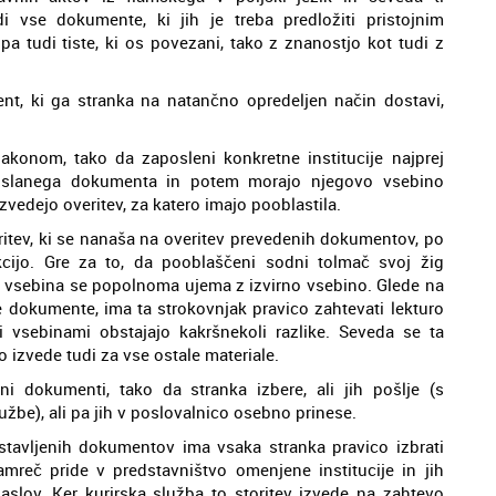
i vse dokumente, ki jih je treba predložiti pristojnim
) pa tudi tiste, ki os povezani, tako z znanostjo kot tudi z
t, ki ga stranka na natančno opredeljen način dostavi,
akonom, tako da zaposleni konkretne institucije najprej
 poslanega dokumenta in potem morajo njegovo vsebino
izvedejo overitev, za katero imajo pooblastila.
ritev, ki se nanaša na overitev prevedenih dokumentov, po
cijo. Gre za to, da pooblaščeni sodni tolmač svoj žig
 vsebina se popolnoma ujema z izvirno vsebino. Glede na
e dokumente, ima ta strokovnjak pravico zahtevati lekturo
 vsebinami obstajajo kakršnekoli razlike. Seveda se ta
ko izvede tudi za vse ostale materiale.
ni dokumenti, tako da stranka izbere, ali jih pošlje (s
užbe), ali pa jih v poslovalnico osebno prinese.
tavljenih dokumentov ima vsaka stranka pravico izbrati
eč pride v predstavništvo omenjene institucije in jih
slov. Ker kurirska služba to storitev izvede na zahtevo