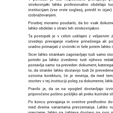
strokovnjaki lahko profesionalno obdelajo tud
institucijam (vse vrste soglasij, potrdil in izjav
izobraževanjem.
Posebej moramo poudariti, da bo vsak dokumen
lahko obdelan s strani teh strokovnjakov.
Ta postopek je v celoti usklajen z veljavnim z
izvedejo prevajanje vsebine prinešnega ali
uradno primarjati z izvirniki in šele potem lahko 
Sicer lahko strankam zagotavljajo tudi samo sto
potrebi pa lahko izvedemo tudi njihovo redak
postavlja samo na preveden dokument, katerega
to, da stranke lahko dostavijo tudi že preveden
oziroma korekturo, če je mnenja, da med temi
storitev v tej instituciji poleg za dokumente, lah
Pravilo je, da se na vpogled dostavljajo izvir
priporočeno poštno pošiljko ali preko kurirske sl
Po koncu prevajanja in overitve predhodno dos
med dvema variantama prevzemanja. Lahko namr
prevzame, lahko pa zahteva dostavo na svoj na