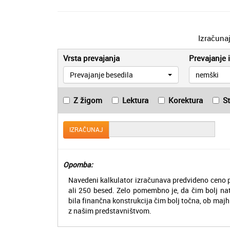
Izračuna
Vrsta prevajanja
Prevajanje i
Prevajanje besedila
nemški
Z žigom
Lektura
Korektura
S
IZRAČUNAJ
Opomba:
Navedeni kalkulator izračunava predvideno ceno p
ali 250 besed. Zelo pomembno je, da čim bolj na
bila finančna konstrukcija čim bolj točna, ob majh
z našim predstavništvom.