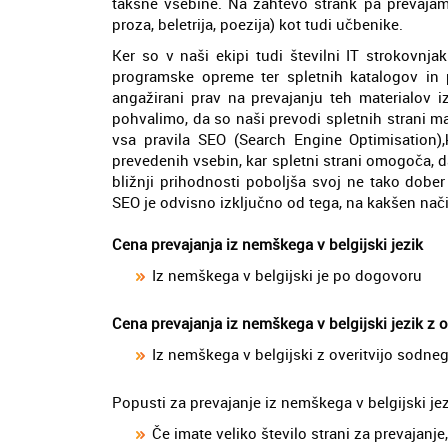
takšne vsebine. Na zahtevo strank pa prevajamo
proza, beletrija, poezija) kot tudi učbenike.
Ker so v naši ekipi tudi številni IT strokovnjak
programske opreme ter spletnih katalogov in 
angažirani prav na prevajanju teh materialov i
pohvalimo, da so naši prevodi spletnih strani 
vsa pravila SEO (Search Engine Optimisation),
prevedenih vsebin, kar spletni strani omogoča, d
bližnji prihodnosti poboljša svoj ne tako dobe
SEO je odvisno izključno od tega, na kakšen nači
Cena prevajanja iz nemškega v belgijski jezik
Iz nemškega v belgijski je po dogovoru
Cena prevajanja iz nemškega v belgijski jezik z 
Iz nemškega v belgijski z overitvijo sodn
Popusti za prevajanje iz nemškega v belgijski je
Če imate veliko število strani za prevajan