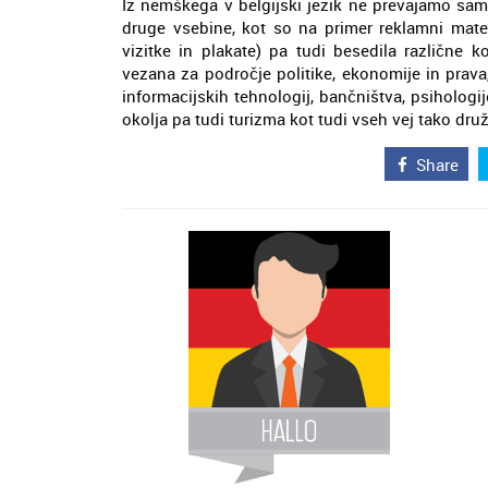
Iz nemškega v belgijski jezik ne prevajamo sa
druge vsebine, kot so na primer reklamni mater
vizitke in plakate) pa tudi besedila različne 
vezana za področje politike, ekonomije in prava
informacijskih tehnologij, bančništva, psihologij
okolja pa tudi turizma kot tudi vseh vej tako dru
Share