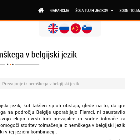
GARANCIJA
ŠOLA TUJIH JEZIKOV
SODNI TOLM
mškega v belgijski jezik
Prevajanje iz nemškega v belgijski jezik
jski jezik, kot takšen sploh obstaja, glede na to, da gre
 ga na področju Belgije uporabljajo Flamci, ni zaustavilo
svojo ekipo uvrsti tudi prevajalce in sodne tolmače za
, omogoči storitev tolmačenja iz nemškega v belgijski jezik
i v tej jezični kombinaciji.