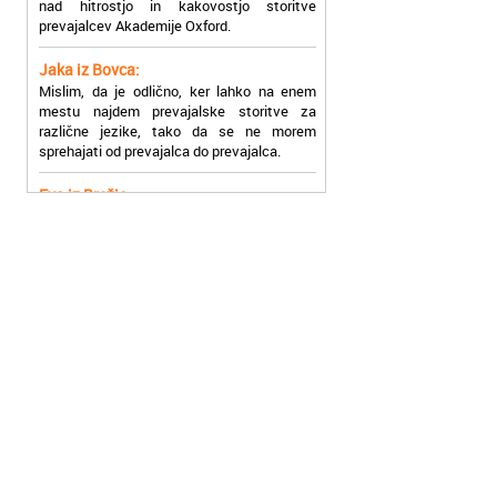
Jaka iz Bovca:
Mislim, da je odlično, ker lahko na enem
mestu najdem prevajalske storitve za
različne jezike, tako da se ne morem
sprehajati od prevajalca do prevajalca.
Eva iz Brežic:
Nujno sem potrebovala prevod v francoski
jezik, na spletu sem našla Oxford, jih
poklicala in v roku nekaj ur sem po
elektronski pošti prejela prevod. Resnično
so izjemni!
Zoran iz Velenja:
Uslužni, hitri in ljubeznivi, za njih imam
samo pohvalne besede!
Anja iz Višnje Gore:
Najboljše prevajalske storitve lahko najdete
prav v Akademiji Oxford! Vsaka čast!
Jure z Vrhnike: