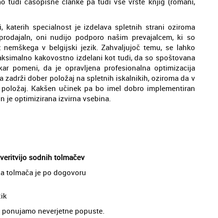
 tudi časopisne članke pa tudi vse vrste knjig (romani,
i, katerih specialnost je izdelava spletnih strani oziroma
prodajaln, oni nudijo podporo našim prevajalcem, ki so
z nemškega v belgijski jezik. Zahvaljujoč temu, se lahko
maksimalno kakovostno izdelani kot tudi, da so spoštovana
kar pomeni, da je opravljena profesionalna optimizacija
a zadrži dober položaj na spletnih iskalnikih, oziroma da v
r položaj. Kakšen učinek pa bo imel dobro implementiran
n je optimizirana izvirna vsebina.
overitvijo sodnih tolmačev
ega tolmača je po dogovoru
zik
je, ponujamo neverjetne popuste.