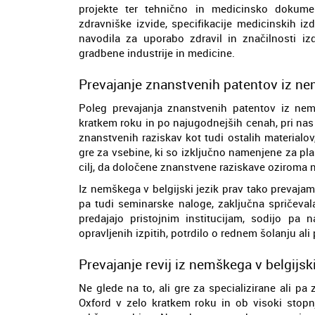
projekte ter tehnično in medicinsko dokume
zdravniške izvide, specifikacije medicinskih iz
navodila za uporabo zdravil in značilnosti iz
gradbene industrije in medicine.
Prevajanje znanstvenih patentov iz nem
Poleg prevajanja znanstvenih patentov iz nemš
kratkem roku in po najugodnejših cenah, pri nas 
znanstvenih raziskav kot tudi ostalih materialov
gre za vsebine, ki so izključno namenjene za pla
cilj, da določene znanstvene raziskave oziroma nji
Iz nemškega v belgijski jezik prav tako prevaja
pa tudi seminarske naloge, zaključna spričeval
predajajo pristojnim institucijam, sodijo pa 
opravljenih izpitih, potrdilo o rednem šolanju ali
Prevajanje revij iz nemškega v belgijski
Ne glede na to, ali gre za specializirane ali pa 
Oxford v zelo kratkem roku in ob visoki stopnj