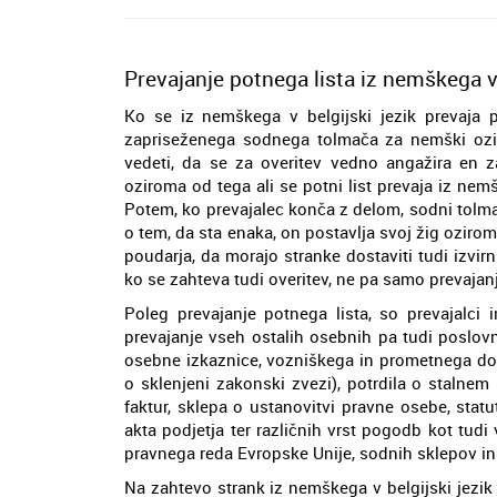
Prevajanje potnega lista iz nemškega v 
Ko se iz nemškega v belgijski jezik prevaja p
zapriseženega sodnega tolmača za nemški ozir
vedeti, da se za overitev vedno angažira en z
oziroma od tega ali se potni list prevaja iz nemš
Potem, ko prevajalec konča z delom, sodni tolmač 
o tem, da sta enaka, on postavlja svoj žig oziro
poudarja, da morajo stranke dostaviti tudi izvi
ko se zahteva tudi overitev, ne pa samo prevajan
Poleg prevajanje potnega lista, so prevajalci 
prevajanje vseh ostalih osebnih pa tudi poslov
osebne izkaznice, vozniškega in prometnega dovol
o sklenjeni zakonski zvezi), potrdila o stalnem 
faktur, sklepa o ustanovitvi pravne osebe, statu
akta podjetja ter različnih vrst pogodb kot tudi v
pravnega reda Evropske Unije, sodnih sklepov in
Na zahtevo strank iz nemškega v belgijski jezi