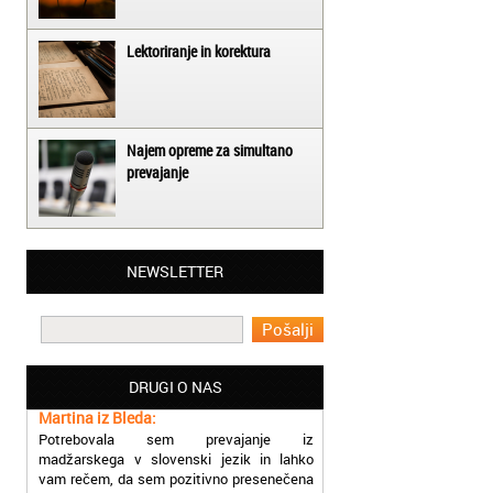
Lektoriranje in korektura
Najem opreme za simultano
prevajanje
Matjaž iz Ajdovščine:
NEWSLETTER
Lahko pohvalim vse zaposlene v Akademiji
Oxford, ker so resnično profesionalni in
prevajalske storitve opravljajo hitro in
učinkoviti.
DRUGI O NAS
Martina iz Bleda:
Potrebovala sem prevajanje iz
madžarskega v slovenski jezik in lahko
vam rečem, da sem pozitivno presenečena
nad hitrostjo in kakovostjo storitve
prevajalcev Akademije Oxford.