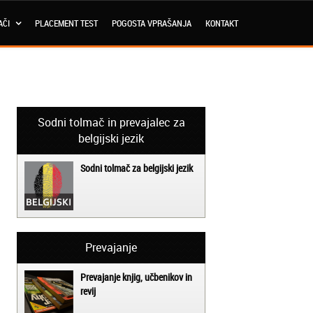
AČI
PLACEMENT TEST
POGOSTA VPRAŠANJA
KONTAKT
Sodni tolmač in prevajalec za
belgijski jezik
Sodni tolmač za belgijski jezik
Prevajanje
Prevajanje knjig, učbenikov in
revij