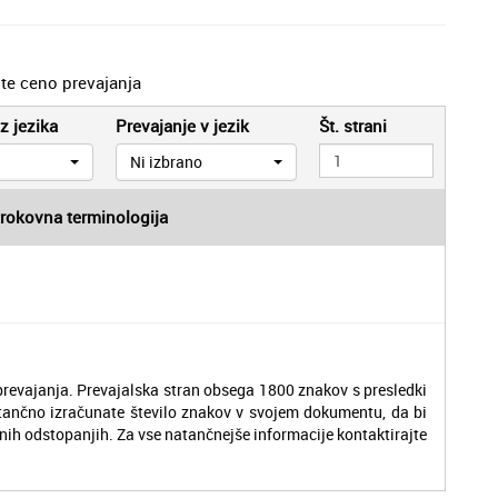
jte ceno prevajanja
z jezika
Prevajanje v jezik
Št. strani
Ni izbrano
trokovna terminologija
revajanja. Prevajalska stran obsega 1800 znakov s presledki
tančno izračunate število znakov v svojem dokumentu, da bi
nih odstopanjih. Za vse natančnejše informacije kontaktirajte