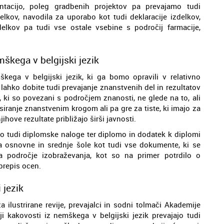
ntacijo, poleg gradbenih projektov pa prevajamo tudi
delkov, navodila za uporabo kot tudi deklaracije izdelkov,
delkov pa tudi vse ostale vsebine s področij farmacije,
škega v belgijski jezik
kega v belgijski jezik, ki ga bomo opravili v relativno
lahko dobite tudi prevajanje znanstvenih del in rezultatov
, ki so povezani s področjem znanosti, ne glede na to, ali
siranje znanstvenim krogom ali pa gre za tiste, ki imajo za
hove rezultate približajo širši javnosti.
mo tudi diplomske naloge ter diplomo in dodatek k diplomi
a osnovne in srednje šole kot tudi vse dokumente, ki se
na področje izobraževanja, kot so na primer potrdilo o
 prepis ocen.
 jezik
za ilustrirane revije, prevajalci in sodni tolmači Akademije
i kakovosti iz nemškega v belgijski jezik prevajajo tudi