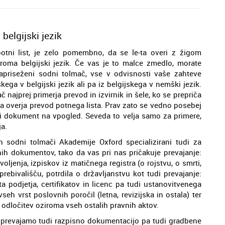
belgijski jezik
otni list, je zelo pomembno, da se le-ta overi z žigom
oma belgijski jezik. Če vas je to malce zmedlo, morate
apriseženi sodni tolmač, vse v odvisnosti vaše zahteve
kega v belgijski jezik ali pa iz belgijskega v nemški jezik.
najprej primerja prevod in izvirnik in šele, ko se prepriča
ma overja prevod potnega lista. Prav zato se vedno posebej
rni dokument na vpogled. Seveda to velja samo za primere,
ja.
in sodni tolmači Akademije Oxford specializirani tudi za
nih dokumentov, tako da vas pri nas pričakuje prevajanje:
jenja, izpiskov iz matičnega registra (o rojstvu, o smrti,
prebivališču, potrdila o državljanstvu kot tudi prevajanje:
ta podjetja, certifikatov in licenc pa tudi ustanovitvenega
seh vrst poslovnih poročil (letna, revizijska in ostala) ter
 odločitev oziroma vseh ostalih pravnih aktov.
k prevajamo tudi razpisno dokumentacijo pa tudi gradbene