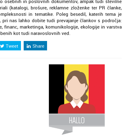
mo osebnih in poslovnih dokumentov, ampak tudi številne
iali (katalogi, brošure, reklamne zloženke ter PR članke,
kompleksnosti in tematike. Poleg besedil, katerih tema je
, pri nas lahko dobite tudi prevajanje člankov s področja:
e, financ, marketinga, komunikologije, ekologije in varstva
žbenih kot tudi naravoslovnih ved.
Tweet
Share