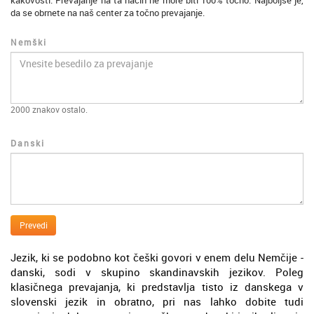
kakovosti. Prevajanje na ta način ne more biti 100% točno. Najboljše je,
da se obrnete na naš center za točno prevajanje.
Nemški
2000
znakov ostalo.
Danski
Prevedi
Jezik, ki se podobno kot češki govori v enem delu Nemčije -
danski, sodi v skupino skandinavskih jezikov. Poleg
klasičnega prevajanja, ki predstavlja tisto iz danskega v
slovenski jezik in obratno, pri nas lahko dobite tudi