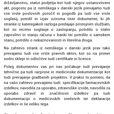
državljanstvu, statut podjetja kot tudi njegov ustanovitveni
akt, pogosto pa iz nemškega v danski jezik prevajamo tudi
vse vrste poslovnih poročil in pogodb pa tudi vse vrste
soglasij, potrdil in izjav oziroma tiste dokumente, ki jih
stranke iz kateregakoli razloga predajajo pristojnim službam,
kot so recimo soglasje o zastopanju, potrdilo o stalni
zaposlitvi in stanju računa v banki ter potrdilo o samskem
stanu, potrdilo o nekaznovanosti in številna druga.
Na zahtevo strank iz nemškega v danski jezik prav tako
prevajamo tudi vse vrste pravnih aktov, kot so na primer
sodni sklepi in odločitve tudi certifikate in licence.
Poleg dokumentov vas pri nas pričakuje tudi prevajanje
tehnične pa tudi razpisne in medicinske dokumentacije kot
tudi prevajanje gradbenih projektov. V praksi to pomeni, da
na vašo zahtevo prevajamo tudi: specifikacije farmacevtskih
izdelkov, navodila za uporabo, zdravniške izvide, navodila za
uporabo zdravil in značilnosti izdelkov pa tudi
dokumentacijo o medicinskih sredstvih ter deklaracije
izdelkov in še veliko tega.