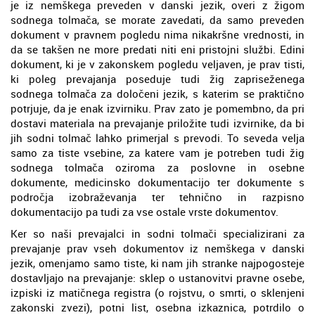
je iz nemškega preveden v danski jezik, overi z žigom
sodnega tolmača, se morate zavedati, da samo preveden
dokument v pravnem pogledu nima nikakršne vrednosti, in
da se takšen ne more predati niti eni pristojni službi. Edini
dokument, ki je v zakonskem pogledu veljaven, je prav tisti,
ki poleg prevajanja poseduje tudi žig zapriseženega
sodnega tolmača za določeni jezik, s katerim se praktično
potrjuje, da je enak izvirniku. Prav zato je pomembno, da pri
dostavi materiala na prevajanje priložite tudi izvirnike, da bi
jih sodni tolmač lahko primerjal s prevodi. To seveda velja
samo za tiste vsebine, za katere vam je potreben tudi žig
sodnega tolmača oziroma za poslovne in osebne
dokumente, medicinsko dokumentacijo ter dokumente s
področja izobraževanja ter tehnično in razpisno
dokumentacijo pa tudi za vse ostale vrste dokumentov.
Ker so naši prevajalci in sodni tolmači specializirani za
prevajanje prav vseh dokumentov iz nemškega v danski
jezik, omenjamo samo tiste, ki nam jih stranke najpogosteje
dostavljajo na prevajanje: sklep o ustanovitvi pravne osebe,
izpiski iz matičnega registra (o rojstvu, o smrti, o sklenjeni
zakonski zvezi), potni list, osebna izkaznica, potrdilo o