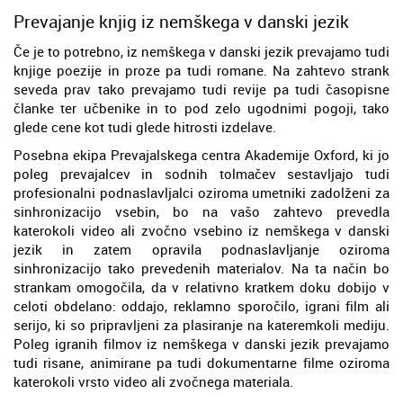
Prevajanje knjig iz nemškega v danski jezik
Če je to potrebno, iz nemškega v danski jezik prevajamo tudi
knjige poezije in proze pa tudi romane. Na zahtevo strank
seveda prav tako prevajamo tudi revije pa tudi časopisne
članke ter učbenike in to pod zelo ugodnimi pogoji, tako
glede cene kot tudi glede hitrosti izdelave.
Posebna ekipa Prevajalskega centra Akademije Oxford, ki jo
poleg prevajalcev in sodnih tolmačev sestavljajo tudi
profesionalni podnaslavljalci oziroma umetniki zadolženi za
sinhronizacijo vsebin, bo na vašo zahtevo prevedla
katerokoli video ali zvočno vsebino iz nemškega v danski
jezik in zatem opravila podnaslavljanje oziroma
sinhronizacijo tako prevedenih materialov. Na ta način bo
strankam omogočila, da v relativno kratkem doku dobijo v
celoti obdelano: oddajo, reklamno sporočilo, igrani film ali
serijo, ki so pripravljeni za plasiranje na kateremkoli mediju.
Poleg igranih filmov iz nemškega v danski jezik prevajamo
tudi risane, animirane pa tudi dokumentarne filme oziroma
katerokoli vrsto video ali zvočnega materiala.