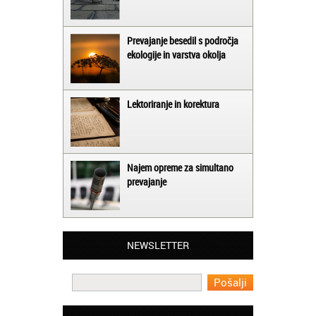
Prevajanje besedil s področja
ekologije in varstva okolja
Lektoriranje in korektura
Najem opreme za simultano
prevajanje
Matjaž iz Ajdovščine:
Lahko pohvalim vse zaposlene v Akademiji
Oxford, ker so resnično profesionalni in
NEWSLETTER
prevajalske storitve opravljajo hitro in
učinkoviti.
Martina iz Bleda:
Potrebovala sem prevajanje iz