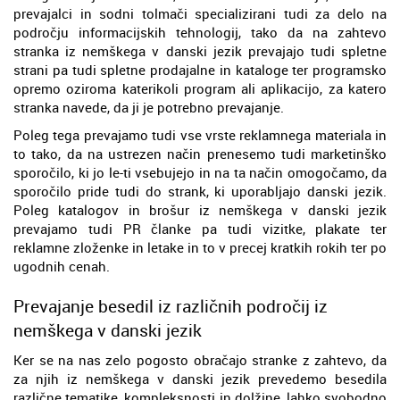
prevajalci in sodni tolmači specializirani tudi za delo na
področju informacijskih tehnologij, tako da na zahtevo
stranka iz nemškega v danski jezik prevajajo tudi spletne
strani pa tudi spletne prodajalne in kataloge ter programsko
opremo oziroma katerikoli program ali aplikacijo, za katero
stranka navede, da ji je potrebno prevajanje.
Poleg tega prevajamo tudi vse vrste reklamnega materiala in
to tako, da na ustrezen način prenesemo tudi marketinško
sporočilo, ki jo le-ti vsebujejo in na ta način omogočamo, da
sporočilo pride tudi do strank, ki uporabljajo danski jezik.
Poleg katalogov in brošur iz nemškega v danski jezik
prevajamo tudi PR članke pa tudi vizitke, plakate ter
reklamne zloženke in letake in to v precej kratkih rokih ter po
ugodnih cenah.
Prevajanje besedil iz različnih področij iz
nemškega v danski jezik
Ker se na nas zelo pogosto obračajo stranke z zahtevo, da
za njih iz nemškega v danski jezik prevedemo besedila
različne tematike, kompleksnosti in dolžine, lahko svobodno