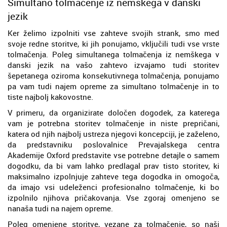
Simultano tolmačenje iz nemškega v danski
jezik
Ker želimo izpolniti vse zahteve svojih strank, smo med
svoje redne storitve, ki jih ponujamo, vključili tudi vse vrste
tolmačenja. Poleg simultanega tolmačenja iz nemškega v
danski jezik na vašo zahtevo izvajamo tudi storitev
šepetanega oziroma konsekutivnega tolmačenja, ponujamo
pa vam tudi najem opreme za simultano tolmačenje in to
tiste najbolj kakovostne.
V primeru, da organizirate določen dogodek, za katerega
vam je potrebna storitev tolmačenje in niste prepričani,
katera od njih najbolj ustreza njegovi koncepciji, je zaželeno,
da predstavniku poslovalnice Prevajalskega centra
Akademije Oxford predstavite vse potrebne detajle o samem
dogodku, da bi vam lahko predlagal prav tisto storitev, ki
maksimalno izpolnjuje zahteve tega dogodka in omogoča,
da imajo vsi udeleženci profesionalno tolmačenje, ki bo
izpolnilo njihova pričakovanja. Vse zgoraj omenjeno se
nanaša tudi na najem opreme.
Poleg omenjene storitve, vezane za tolmačenje, so naši