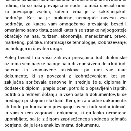
trdimo, da so naši prevajalci in sodni tolmači specializirani
za prevajanje vsebin, katerih tema je iz kakršnegakoli
področja. Ker pa je praktično nemogoče navesti vsa
področja, za katera vam omogočamo prevajanje besedil,
omenjamo samo tista, zaradi katerih se stranke najpogosteje
obračajo na nas: turizem, ekonomija, menedžment, pravo,
marketing, politika, informacijske tehnologije, izobraževanje,
psihologija in številna druga.
Poleg besedil na vašo zahtevo prevajamo tudi diplomske
oziroma seminarske naloge pa tudi znanstvena dela kot tudi
patente in znanstvene raziskave pa tudi vse tiste
dokumente, ki so povezani z izobraževanjem, kot so:
zaključna spričevala osnovne in srednje šole, diploma in
dodatek k diplomi, prepis ocen, potrdilo o opravljenih izpitih,
potrdilo o rednem šolanju in vseh ostalih dokumentov, ki se
predajajo pristojnim službam. Ker gre za uradne dokumente,
jih bodo po končanem prevajanju overili tudi sodni tolmači
in vam s tem zagotovili dokument, ki ga lahko nemoteno
uporabljate, saj je z žigom zapriseženega sodnega tolmača
potrjeno, da je le-ta enak izvirnemu dokumentu.