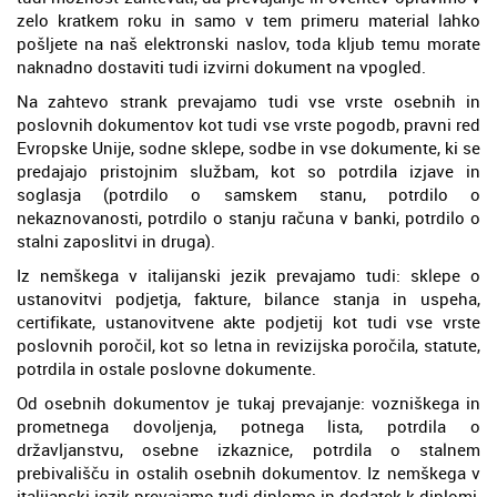
zelo kratkem roku in samo v tem primeru material lahko
pošljete na naš elektronski naslov, toda kljub temu morate
naknadno dostaviti tudi izvirni dokument na vpogled.
Na zahtevo strank prevajamo tudi vse vrste osebnih in
poslovnih dokumentov kot tudi vse vrste pogodb, pravni red
Evropske Unije, sodne sklepe, sodbe in vse dokumente, ki se
predajajo pristojnim službam, kot so potrdila izjave in
soglasja (potrdilo o samskem stanu, potrdilo o
nekaznovanosti, potrdilo o stanju računa v banki, potrdilo o
stalni zaposlitvi in druga).
Iz nemškega v italijanski jezik prevajamo tudi: sklepe o
ustanovitvi podjetja, fakture, bilance stanja in uspeha,
certifikate, ustanovitvene akte podjetij kot tudi vse vrste
poslovnih poročil, kot so letna in revizijska poročila, statute,
potrdila in ostale poslovne dokumente.
Od osebnih dokumentov je tukaj prevajanje: vozniškega in
prometnega dovoljenja, potnega lista, potrdila o
državljanstvu, osebne izkaznice, potrdila o stalnem
prebivališču in ostalih osebnih dokumentov. Iz nemškega v
italijanski jezik prevajamo tudi diplomo in dodatek k diplomi,