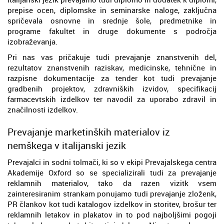
prepise ocen, diplomske in seminarske naloge, zaključna
spričevala osnovne in srednje šole, predmetnike in
programe fakultet in druge dokumente s področja
izobraževanja.
Pri nas vas pričakuje tudi prevajanje znanstvenih del,
rezultatov znanstvenih raziskav, medicinske, tehnične in
razpisne dokumentacije za tender kot tudi prevajanje
gradbenih projektov, zdravniških izvidov, specifikacij
farmacevtskih izdelkov ter navodil za uporabo zdravil in
značilnosti izdelkov.
Prevajanje marketinških materialov iz
nemškega v italijanski jezik
Prevajalci in sodni tolmači, ki so v ekipi Prevajalskega centra
Akademije Oxford so se specializirali tudi za prevajanje
reklamnih materialov, tako da razen vizitk vsem
zainteresiranim strankam ponujamo tudi prevajanje zloženk,
PR člankov kot tudi katalogov izdelkov in storitev, brošur ter
reklamnih letakov in plakatov in to pod najboljšimi pogoji