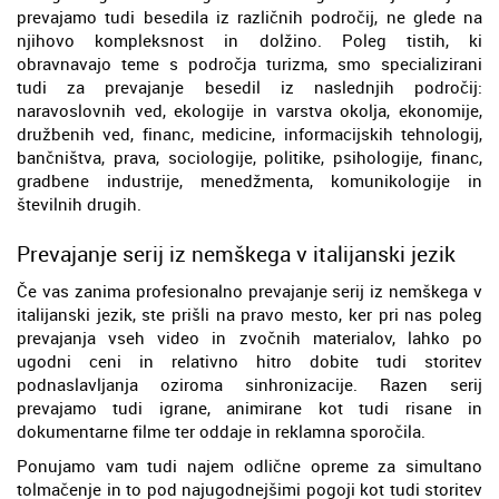
prevajamo tudi besedila iz različnih področij, ne glede na
njihovo kompleksnost in dolžino. Poleg tistih, ki
obravnavajo teme s področja turizma, smo specializirani
tudi za prevajanje besedil iz naslednjih področij:
naravoslovnih ved, ekologije in varstva okolja, ekonomije,
družbenih ved, financ, medicine, informacijskih tehnologij,
bančništva, prava, sociologije, politike, psihologije, financ,
gradbene industrije, menedžmenta, komunikologije in
številnih drugih.
Prevajanje serij iz nemškega v italijanski jezik
Če vas zanima profesionalno prevajanje serij iz nemškega v
italijanski jezik, ste prišli na pravo mesto, ker pri nas poleg
prevajanja vseh video in zvočnih materialov, lahko po
ugodni ceni in relativno hitro dobite tudi storitev
podnaslavljanja oziroma sinhronizacije. Razen serij
prevajamo tudi igrane, animirane kot tudi risane in
dokumentarne filme ter oddaje in reklamna sporočila.
Ponujamo vam tudi najem odlične opreme za simultano
tolmačenje in to pod najugodnejšimi pogoji kot tudi storitev