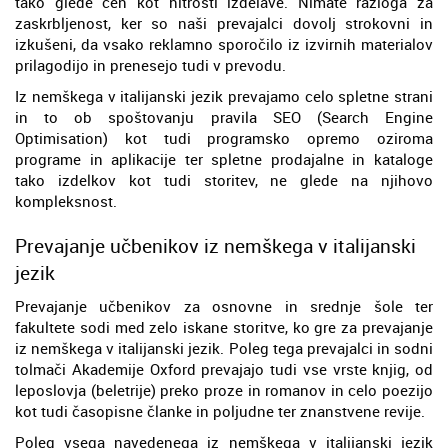
tako glede cen kot hitrosti izdelave. Nimate razloga za
zaskrbljenost, ker so naši prevajalci dovolj strokovni in
izkušeni, da vsako reklamno sporočilo iz izvirnih materialov
prilagodijo in prenesejo tudi v prevodu.
Iz nemškega v italijanski jezik prevajamo celo spletne strani
in to ob spoštovanju pravila SEO (Search Engine
Optimisation) kot tudi programsko opremo oziroma
programe in aplikacije ter spletne prodajalne in kataloge
tako izdelkov kot tudi storitev, ne glede na njihovo
kompleksnost.
Prevajanje učbenikov iz nemškega v italijanski
jezik
Prevajanje učbenikov za osnovne in srednje šole ter
fakultete sodi med zelo iskane storitve, ko gre za prevajanje
iz nemškega v italijanski jezik. Poleg tega prevajalci in sodni
tolmači Akademije Oxford prevajajo tudi vse vrste knjig, od
leposlovja (beletrije) preko proze in romanov in celo poezijo
kot tudi časopisne članke in poljudne ter znanstvene revije.
Poleg vsega navedenega iz nemškega v italijanski jezik