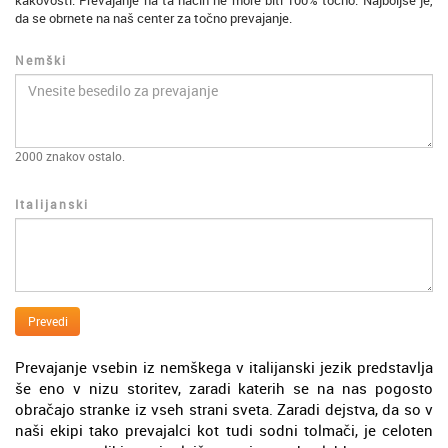
kakovosti. Prevajanje na ta način ne more biti 100% točno. Najboljše je,
da se obrnete na naš center za točno prevajanje.
Nemški
2000
znakov ostalo.
Italijanski
Prevedi
Prevajanje vsebin iz nemškega v italijanski jezik predstavlja
še eno v nizu storitev, zaradi katerih se na nas pogosto
obračajo stranke iz vseh strani sveta. Zaradi dejstva, da so v
naši ekipi tako prevajalci kot tudi sodni tolmači, je celoten