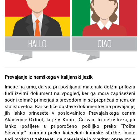
Prevajanje iz nemškega v italijanski jezik
Imejte na umu, da ste pri pošiljanju materiala dolžni priložiti
tudi izvirni dokument na vpogled, ker ga mora zapriseženi
sodni tolmač primerjati s prevodom in se prepričati o tem, da
sta istovetna. Kar se tiče dostave dokumentov na prevajanje,
jih lahko prinesete v poslovalnico Prevajalskega centra
Akademije Oxford, ki je v Kopru. Če vam to ne ustreza, jih
lahko pošljete s priporočeno pošiljko preko "Pošte
Slovenije" oziroma preko katerekoli kurirske službe. Imate
tudi možnost zahtevati, da prevajanje in overitev opravimo v