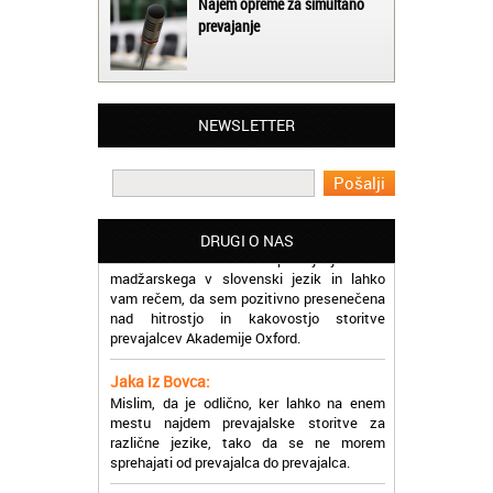
Najem opreme za simultano
prevajanje
Matjaž iz Ajdovščine:
Lahko pohvalim vse zaposlene v Akademiji
NEWSLETTER
Oxford, ker so resnično profesionalni in
prevajalske storitve opravljajo hitro in
učinkoviti.
Martina iz Bleda:
Potrebovala sem prevajanje iz
DRUGI O NAS
madžarskega v slovenski jezik in lahko
vam rečem, da sem pozitivno presenečena
nad hitrostjo in kakovostjo storitve
prevajalcev Akademije Oxford.
Jaka iz Bovca:
Mislim, da je odlično, ker lahko na enem
mestu najdem prevajalske storitve za
različne jezike, tako da se ne morem
sprehajati od prevajalca do prevajalca.
Eva iz Brežic: