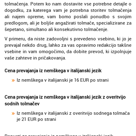
tolmačenja. Potem ko nam dostavite vse potrebne detajle o
dogodku, za katerega vam je potrebna storitev tolmačenja
ali najem opreme, vam bomo poslali ponudbo s svojim
predlogom, ali je boljše angažirati tolmače, specializirane za
šepetano, simultano ali konsekutivno tolmačenje.
V primeru, da niste zadovoljni s prevedeno vsebino, ki jo je
prevajal nekdo drug, lahko za vas opravimo redakcijo takšne
vsebine in vam omogočimo, da dobite prevod, ki izpolnjuje
vaše zahteve in pričakovanja.
Cena prevajanja iz nemškega v italijanski jezik
Iz nemškega v italijanski je 16 EUR po strani
Cena prevajanja iz nemškega v italijanski jezik z overitvijo
sodnih tolmačev
Iz nemškega v italijanski z overitvijo sodnega tolmača
je 21 EUR po strani
Popusti za prevajanje iz nemškega v italijanski jezik