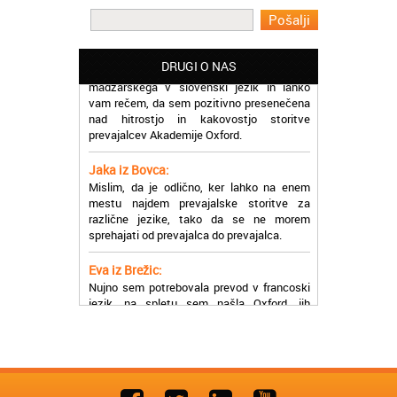
Martina iz Bleda:
Potrebovala sem prevajanje iz
madžarskega v slovenski jezik in lahko
DRUGI O NAS
vam rečem, da sem pozitivno presenečena
nad hitrostjo in kakovostjo storitve
prevajalcev Akademije Oxford.
Jaka iz Bovca:
Mislim, da je odlično, ker lahko na enem
mestu najdem prevajalske storitve za
različne jezike, tako da se ne morem
sprehajati od prevajalca do prevajalca.
Eva iz Brežic:
Nujno sem potrebovala prevod v francoski
jezik, na spletu sem našla Oxford, jih
poklicala in v roku nekaj ur sem po
elektronski pošti prejela prevod. Resnično
so izjemni!
Zoran iz Velenja:
Uslužni, hitri in ljubeznivi, za njih imam