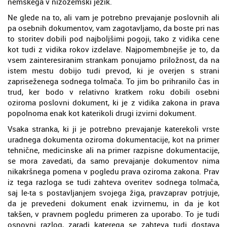
nemškega v nizozemski jezik.
Ne glede na to, ali vam je potrebno prevajanje poslovnih ali
pa osebnih dokumentov, vam zagotavljamo, da boste pri nas
to storitev dobili pod najboljšimi pogoji, tako z vidika cene
kot tudi z vidika rokov izdelave. Najpomembnejše je to, da
vsem zainteresiranim strankam ponujamo priložnost, da na
istem mestu dobijo tudi prevod, ki je overjen s strani
zapriseženega sodnega tolmača. To jim bo prihranilo čas in
trud, ker bodo v relativno kratkem roku dobili osebni
oziroma poslovni dokument, ki je z vidika zakona in prava
popolnoma enak kot katerikoli drugi izvirni dokument.
Vsaka stranka, ki ji je potrebno prevajanje katerekoli vrste
uradnega dokumenta oziroma dokumentacije, kot na primer
tehnične, medicinske ali na primer razpisne dokumentacije,
se mora zavedati, da samo prevajanje dokumentov nima
nikakršnega pomena v pogledu prava oziroma zakona. Prav
iz tega razloga se tudi zahteva overitev sodnega tolmača,
saj le-ta s postavljanjem svojega žiga, pravzaprav potrjuje,
da je prevedeni dokument enak izvirnemu, in da je kot
takšen, v pravnem pogledu primeren za uporabo. To je tudi
osnovni razlog, zaradi katerega se zahteva tudi dostava