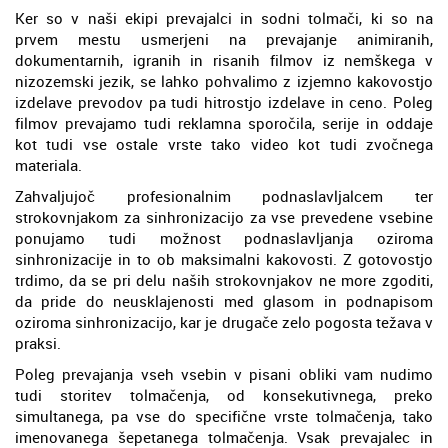
Ker so v naši ekipi prevajalci in sodni tolmači, ki so na
prvem mestu usmerjeni na prevajanje animiranih,
dokumentarnih, igranih in risanih filmov iz nemškega v
nizozemski jezik, se lahko pohvalimo z izjemno kakovostjo
izdelave prevodov pa tudi hitrostjo izdelave in ceno. Poleg
filmov prevajamo tudi reklamna sporočila, serije in oddaje
kot tudi vse ostale vrste tako video kot tudi zvočnega
materiala.
Zahvaljujoč profesionalnim podnaslavljalcem ter
strokovnjakom za sinhronizacijo za vse prevedene vsebine
ponujamo tudi možnost podnaslavljanja oziroma
sinhronizacije in to ob maksimalni kakovosti. Z gotovostjo
trdimo, da se pri delu naših strokovnjakov ne more zgoditi,
da pride do neusklajenosti med glasom in podnapisom
oziroma sinhronizacijo, kar je drugače zelo pogosta težava v
praksi.
Poleg prevajanja vseh vsebin v pisani obliki vam nudimo
tudi storitev tolmačenja, od konsekutivnega, preko
simultanega, pa vse do specifične vrste tolmačenja, tako
imenovanega šepetanega tolmačenja. Vsak prevajalec in