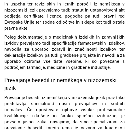
in uspeha ter revizijskih in letnih poročil, iz nemškega v
nizozemski jezik prevajamo tudi: statut in ustanovitveni akt
podjetja, certifikate, licence, pogodbe pa tudi pravni red
Evropske Unije ter sodne odločitve in sklepe kot tudi ostale
pravne akte.
Poleg dokumentacije o medicinskih izdelkih in zdravniških
izvidov prevajamo tudi specifikacije farmacevtskih izdelkov,
navodila za uporabo zdravil in značilnosti izdelkov ter
deklaracije izdelkov pa tudi gradbene projekte in navodila za
uporabo oziroma vse tiste vsebine, ki so povezane s
področjem farmacije, medicine in gradbene industrije.
Prevajanje besedil iz nemškega v nizozemski
jezik
Prevajanje besedil iz nemškega v nizozemski jezik prav tako
predstavlja specialnost naših prevajalcev in sodnih
tolmačev. Če upoštevate njihove visoke profesionalne
kvalifikacije, izkušnje in široko splošno izobrazbo, je
povsem jasno, zakaj navajamo, da smo specializirani za
prevajanje besedil, katerih tema je vezana za katerokoli