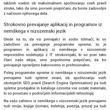
takšnih vsebin ob maksimalnem spoštovanju vseh pravil
stroke, tako da smo povsem prepričani, da boste zadovoljni
z načinom njihovega dela.
Strokovno prevajanje aplikacij in programov iz
nemškega v nizozemski jezik
Glede na to, da vsi prevajalci in sodni tolmači, ki so
zadolženi za prevajanje programske opreme, to je
programov in aplikacij iz nemškega v nizozemski
neposredno sodelujejo z IT strokovnjaki, ki so prav tako
člani naše ekipe, smo popolnoma prepričani, da bo
prevajanje opravljeno kakovostno in profesionalno.
Poleg programske opreme iz nemškega v nizozemski jezik
prevajamo tudi spletne strani, ob spoštovanju vseh
obstoječih SEO pravil (Search Engine Optimisation) pa tudi
spletne prodajalne in kataloge oziroma vse ostale materiale,
ki so povezani s področjem informacijskih tehnologij.
Na vašo zahtevo iz nemškega v nizozemski jezik prevajamo
tudi revije, knjige (romani, beletrija, poezija, proza) pa tudi