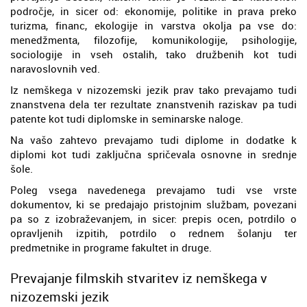
področje, in sicer od: ekonomije, politike in prava preko
turizma, financ, ekologije in varstva okolja pa vse do:
menedžmenta, filozofije, komunikologije, psihologije,
sociologije in vseh ostalih, tako družbenih kot tudi
naravoslovnih ved.
Iz nemškega v nizozemski jezik prav tako prevajamo tudi
znanstvena dela ter rezultate znanstvenih raziskav pa tudi
patente kot tudi diplomske in seminarske naloge.
Na vašo zahtevo prevajamo tudi diplome in dodatke k
diplomi kot tudi zaključna spričevala osnovne in srednje
šole.
Poleg vsega navedenega prevajamo tudi vse vrste
dokumentov, ki se predajajo pristojnim službam, povezani
pa so z izobraževanjem, in sicer: prepis ocen, potrdilo o
opravljenih izpitih, potrdilo o rednem šolanju ter
predmetnike in programe fakultet in druge.
Prevajanje filmskih stvaritev iz nemškega v
nizozemski jezik