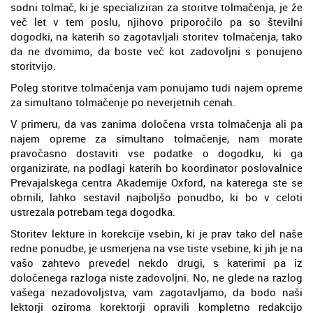
sodni tolmač, ki je specializiran za storitve tolmačenja, je že
več let v tem poslu, njihovo priporočilo pa so številni
dogodki, na katerih so zagotavljali storitev tolmačenja, tako
da ne dvomimo, da boste več kot zadovoljni s ponujeno
storitvijo.
Poleg storitve tolmačenja vam ponujamo tudi najem opreme
za simultano tolmačenje po neverjetnih cenah.
V primeru, da vas zanima določena vrsta tolmačenja ali pa
najem opreme za simultano tolmačenje, nam morate
pravočasno dostaviti vse podatke o dogodku, ki ga
organizirate, na podlagi katerih bo koordinator poslovalnice
Prevajalskega centra Akademije Oxford, na katerega ste se
obrnili, lahko sestavil najboljšo ponudbo, ki bo v celoti
ustrezala potrebam tega dogodka.
Storitev lekture in korekcije vsebin, ki je prav tako del naše
redne ponudbe, je usmerjena na vse tiste vsebine, ki jih je na
vašo zahtevo prevedel nekdo drugi, s katerimi pa iz
določenega razloga niste zadovoljni. No, ne glede na razlog
vašega nezadovoljstva, vam zagotavljamo, da bodo naši
lektorji oziroma korektorji opravili kompletno redakcijo