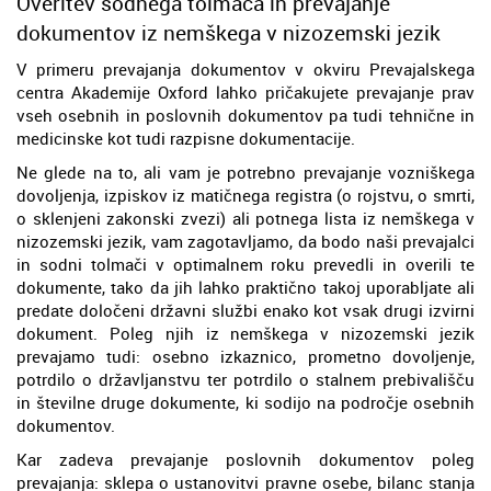
Overitev sodnega tolmača in prevajanje
dokumentov iz nemškega v nizozemski jezik
V primeru prevajanja dokumentov v okviru Prevajalskega
centra Akademije Oxford lahko pričakujete prevajanje prav
vseh osebnih in poslovnih dokumentov pa tudi tehnične in
medicinske kot tudi razpisne dokumentacije.
Ne glede na to, ali vam je potrebno prevajanje vozniškega
dovoljenja, izpiskov iz matičnega registra (o rojstvu, o smrti,
o sklenjeni zakonski zvezi) ali potnega lista iz nemškega v
nizozemski jezik, vam zagotavljamo, da bodo naši prevajalci
in sodni tolmači v optimalnem roku prevedli in overili te
dokumente, tako da jih lahko praktično takoj uporabljate ali
predate določeni državni službi enako kot vsak drugi izvirni
dokument. Poleg njih iz nemškega v nizozemski jezik
prevajamo tudi: osebno izkaznico, prometno dovoljenje,
potrdilo o državljanstvu ter potrdilo o stalnem prebivališču
in številne druge dokumente, ki sodijo na področje osebnih
dokumentov.
Kar zadeva prevajanje poslovnih dokumentov poleg
prevajanja: sklepa o ustanovitvi pravne osebe, bilanc stanja