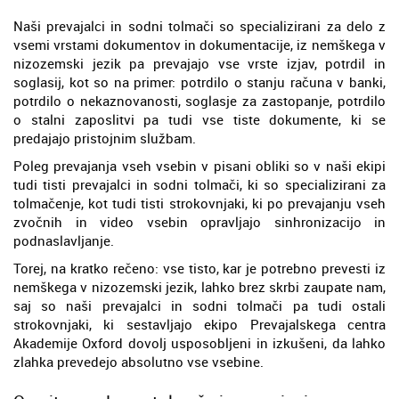
Naši prevajalci in sodni tolmači so specializirani za delo z
vsemi vrstami dokumentov in dokumentacije, iz nemškega v
nizozemski jezik pa prevajajo vse vrste izjav, potrdil in
soglasij, kot so na primer: potrdilo o stanju računa v banki,
potrdilo o nekaznovanosti, soglasje za zastopanje, potrdilo
o stalni zaposlitvi pa tudi vse tiste dokumente, ki se
predajajo pristojnim službam.
Poleg prevajanja vseh vsebin v pisani obliki so v naši ekipi
tudi tisti prevajalci in sodni tolmači, ki so specializirani za
tolmačenje, kot tudi tisti strokovnjaki, ki po prevajanju vseh
zvočnih in video vsebin opravljajo sinhronizacijo in
podnaslavljanje.
Torej, na kratko rečeno: vse tisto, kar je potrebno prevesti iz
nemškega v nizozemski jezik, lahko brez skrbi zaupate nam,
saj so naši prevajalci in sodni tolmači pa tudi ostali
strokovnjaki, ki sestavljajo ekipo Prevajalskega centra
Akademije Oxford dovolj usposobljeni in izkušeni, da lahko
zlahka prevedejo absolutno vse vsebine.