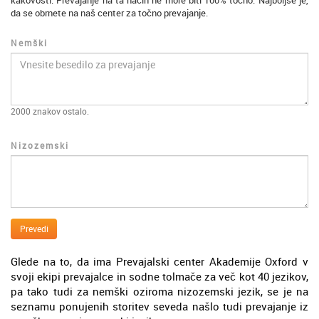
kakovosti. Prevajanje na ta način ne more biti 100% točno. Najboljše je,
da se obrnete na naš center za točno prevajanje.
Nemški
2000
znakov ostalo.
Nizozemski
Prevedi
Glede na to, da ima Prevajalski center Akademije Oxford v
svoji ekipi prevajalce in sodne tolmače za več kot 40 jezikov,
pa tako tudi za nemški oziroma nizozemski jezik, se je na
seznamu ponujenih storitev seveda našlo tudi prevajanje iz