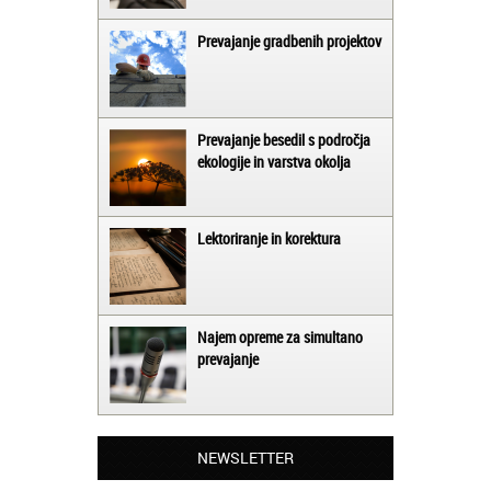
Prevajanje gradbenih projektov
Prevajanje besedil s področja
ekologije in varstva okolja
Lektoriranje in korektura
Najem opreme za simultano
prevajanje
Matjaž iz Ajdovščine:
Lahko pohvalim vse zaposlene v Akademiji
Oxford, ker so resnično profesionalni in
NEWSLETTER
prevajalske storitve opravljajo hitro in
učinkoviti.