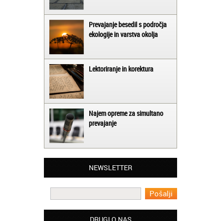
Prevajanje besedil s področja
ekologije in varstva okolja
Lektoriranje in korektura
Najem opreme za simultano
prevajanje
Matjaž iz Ajdovščine:
Lahko pohvalim vse zaposlene v Akademiji
NEWSLETTER
Oxford, ker so resnično profesionalni in
prevajalske storitve opravljajo hitro in
učinkoviti.
Martina iz Bleda:
Potrebovala sem prevajanje iz
DRUGI O NAS