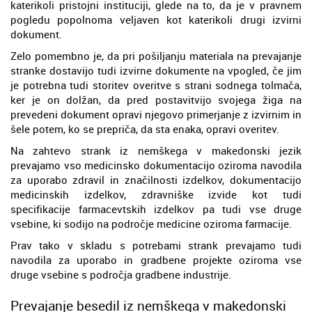
katerikoli pristojni instituciji, glede na to, da je v pravnem
pogledu popolnoma veljaven kot katerikoli drugi izvirni
dokument.
Zelo pomembno je, da pri pošiljanju materiala na prevajanje
stranke dostavijo tudi izvirne dokumente na vpogled, če jim
je potrebna tudi storitev overitve s strani sodnega tolmača,
ker je on dolžan, da pred postavitvijo svojega žiga na
prevedeni dokument opravi njegovo primerjanje z izvirnim in
šele potem, ko se prepriča, da sta enaka, opravi overitev.
Na zahtevo strank iz nemškega v makedonski jezik
prevajamo vso medicinsko dokumentacijo oziroma navodila
za uporabo zdravil in značilnosti izdelkov, dokumentacijo
medicinskih izdelkov, zdravniške izvide kot tudi
specifikacije farmacevtskih izdelkov pa tudi vse druge
vsebine, ki sodijo na področje medicine oziroma farmacije.
Prav tako v skladu s potrebami strank prevajamo tudi
navodila za uporabo in gradbene projekte oziroma vse
druge vsebine s področja gradbene industrije.
Prevajanje besedil iz nemškega v makedonski