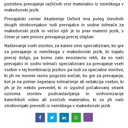
potrebno prevajanje različnih vrst materialov iz nemškega v
makedonski jezik.
Prevajalski center Akademije Oxford ima poleg številnih
drugih strokovnjakov tudi prevajalce in sodne tolmače za
makedonski jezik in večini njih je to prav materni jezik, s
čimer je sam proces prevajanja precej olajšan.
Naštevanje vseh storitev, za katere smo specializirani, ko gre
za prevajanje iz nemškega v makedonski jezik, bi trajalo
precej dolgo, pa bomo zato enostavno rekli, da so naši
prevajalci in sodni tolmači specializirani za prevajanje vseh
vsebin v tej kombinaciji jezikov pa tudi za specialne storitve,
ki jih ne morete ravno pogosto srečati, ko gre za prevajanje,
kot je na primer šepetano tolmačenje ali redakcija vsebin, ki
jih je že nekdo prevedel, ki ni izpolnil pričakovanj strank
oziroma storitev podnaslavljanja in sinhronizacije
katerihkoli video ali zvočnih materialov, ki so jih naši
strokovnjaki prevedli iz nemškega v makedonski jezik.