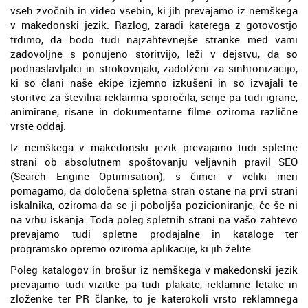
vseh zvočnih in video vsebin, ki jih prevajamo iz nemškega
v makedonski jezik. Razlog, zaradi katerega z gotovostjo
trdimo, da bodo tudi najzahtevnejše stranke med vami
zadovoljne s ponujeno storitvijo, leži v dejstvu, da so
podnaslavljalci in strokovnjaki, zadolženi za sinhronizacijo,
ki so člani naše ekipe izjemno izkušeni in so izvajali te
storitve za številna reklamna sporočila, serije pa tudi igrane,
animirane, risane in dokumentarne filme oziroma različne
vrste oddaj.
Iz nemškega v makedonski jezik prevajamo tudi spletne
strani ob absolutnem spoštovanju veljavnih pravil SEO
(Search Engine Optimisation), s čimer v veliki meri
pomagamo, da določena spletna stran ostane na prvi strani
iskalnika, oziroma da se ji poboljša pozicioniranje, če še ni
na vrhu iskanja. Toda poleg spletnih strani na vašo zahtevo
prevajamo tudi spletne prodajalne in kataloge ter
programsko opremo oziroma aplikacije, ki jih želite.
Poleg katalogov in brošur iz nemškega v makedonski jezik
prevajamo tudi vizitke pa tudi plakate, reklamne letake in
zloženke ter PR članke, to je katerokoli vrsto reklamnega