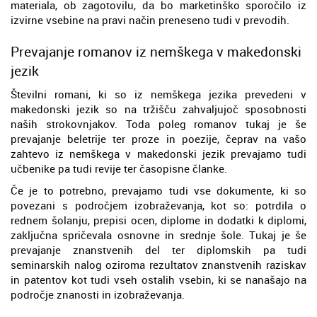
materiala, ob zagotovilu, da bo marketinško sporočilo iz
izvirne vsebine na pravi način preneseno tudi v prevodih.
Prevajanje romanov iz nemškega v makedonski
jezik
Številni romani, ki so iz nemškega jezika prevedeni v
makedonski jezik so na tržišču zahvaljujoč sposobnosti
naših strokovnjakov. Toda poleg romanov tukaj je še
prevajanje beletrije ter proze in poezije, čeprav na vašo
zahtevo iz nemškega v makedonski jezik prevajamo tudi
učbenike pa tudi revije ter časopisne članke.
Če je to potrebno, prevajamo tudi vse dokumente, ki so
povezani s področjem izobraževanja, kot so: potrdila o
rednem šolanju, prepisi ocen, diplome in dodatki k diplomi,
zaključna spričevala osnovne in srednje šole. Tukaj je še
prevajanje znanstvenih del ter diplomskih pa tudi
seminarskih nalog oziroma rezultatov znanstvenih raziskav
in patentov kot tudi vseh ostalih vsebin, ki se nanašajo na
področje znanosti in izobraževanja.