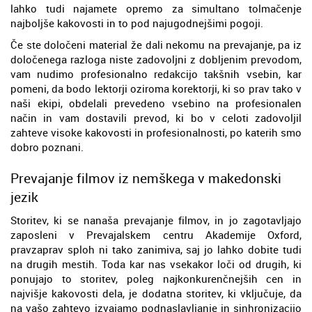
lahko tudi najamete opremo za simultano tolmačenje
najboljše kakovosti in to pod najugodnejšimi pogoji.
Če ste določeni material že dali nekomu na prevajanje, pa iz
določenega razloga niste zadovoljni z dobljenim prevodom,
vam nudimo profesionalno redakcijo takšnih vsebin, kar
pomeni, da bodo lektorji oziroma korektorji, ki so prav tako v
naši ekipi, obdelali prevedeno vsebino na profesionalen
način in vam dostavili prevod, ki bo v celoti zadovoljil
zahteve visoke kakovosti in profesionalnosti, po katerih smo
dobro poznani.
Prevajanje filmov iz nemškega v makedonski
jezik
Storitev, ki se nanaša prevajanje filmov, in jo zagotavljajo
zaposleni v Prevajalskem centru Akademije Oxford,
pravzaprav sploh ni tako zanimiva, saj jo lahko dobite tudi
na drugih mestih. Toda kar nas vsekakor loči od drugih, ki
ponujajo to storitev, poleg najkonkurenčnejših cen in
najvišje kakovosti dela, je dodatna storitev, ki vključuje, da
na vašo zahtevo izvajamo podnaslavljanje in sinhronizacijo