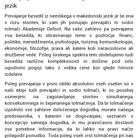
jezik
Prevajanje besedil iz nemškega v makedonski jezik je še ena
v nizu storitev, ki vam jih ponujajo prevajalci in sodni
tolmači Akademije Oxford. Na vašo zahtevo pa prevajamo
vsa besedila, ki obravnavajo teme s področja: financ,
politike, menedžmenta, psihologije, turizma, komunikologije,
ekonomije, filozofije, prava ali katere koli naravoslovne ali
družbene vede. Poleg širokega spektra tem obdelujemo tudi
besedila različne kompleksnosti in dolžine pod zelo
ugodnimi pogoji tako z vidika cene kot glede hitrosti
izdelave.
Poleg prevajanja v pisni obliki absolutno vseh vsebin so v
naši ekipi tudi prevajalci in sodni tolmači, ki so posebej
usmerjeni na zagotavljanje storitev simultanega,
konsekutivnega in šepetanega tolmačenja. Da bi tolmačenje
izpolnilo vse zahteve določenega dogodka, morate našega
predstavnika, s katerim se dogovarjate, seznaniti s
koncepcijo samega dogodka, in mu pravočasno dostaviti
vse potrebne informacije, da bi lahko na pravi način
prilagodil ponudbo. Toda poleg vseh vrst tolmačenja pri nas