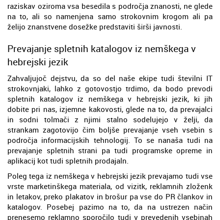
raziskav oziroma vsa besedila s področja znanosti, ne glede
na to, ali so namenjena samo strokovnim krogom ali pa
želijo znanstvene dosežke predstaviti širši javnosti.
Prevajanje spletnih katalogov iz nemškega v
hebrejski jezik
Zahvaljujoč dejstvu, da so del naše ekipe tudi številni IT
strokovnjaki, lahko z gotovostjo trdimo, da bodo prevodi
spletnih katalogov iz nemškega v hebrejski jezik, ki jih
dobite pri nas, izjemne kakovosti, glede na to, da prevajalci
in sodni tolmači z njimi stalno sodelujejo v želji, da
strankam zagotovijo čim boljše prevajanje vseh vsebin s
področja informacijskih tehnologij. To se nanaša tudi na
prevajanje spletnih strani pa tudi programske opreme in
aplikacij kot tudi spletnih prodajaln.
Poleg tega iz nemškega v hebrejski jezik prevajamo tudi vse
vrste marketinškega materiala, od vizitk, reklamnih zloženk
in letakov, preko plakatov in brošur pa vse do PR člankov in
katalogov. Posebej pazimo na to, da na ustrezen način
prenesemo reklamno sporočilo tudi v prevedenih vsebinah