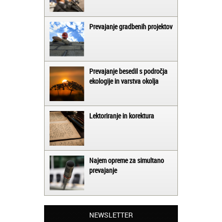
Prevajanje gradbenih projektov
Prevajanje besedil s področja
ekologije in varstva okolja
Lektoriranje in korektura
Najem opreme za simultano
prevajanje
Matjaž iz Ajdovščine:
Lahko pohvalim vse zaposlene v Akademiji
Oxford, ker so resnično profesionalni in
NEWSLETTER