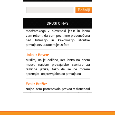
prevajalske storitve opravljajo hitro in
učinkoviti.
Martina iz Bleda:
Potrebovala sem prevajanje iz
DRUGI O NAS
madžarskega v slovenski jezik in lahko
vam rečem, da sem pozitivno presenečena
nad hitrostjo in kakovostjo storitve
prevajalcev Akademije Oxford.
Jaka iz Bovca:
Mislim, da je odlično, ker lahko na enem
mestu najdem prevajalske storitve za
različne jezike, tako da se ne morem
sprehajati od prevajalca do prevajalca.
Eva iz Brežic:
Nujno sem potrebovala prevod v francoski
jezik, na spletu sem našla Oxford, jih
poklicala in v roku nekaj ur sem po
elektronski pošti prejela prevod. Resnično
so izjemni!
Zoran iz Velenja: