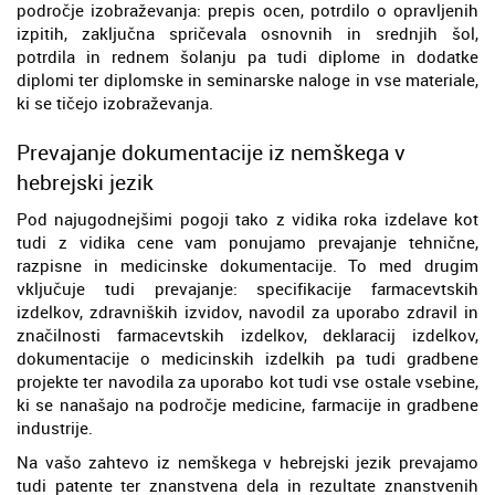
področje izobraževanja: prepis ocen, potrdilo o opravljenih
izpitih, zaključna spričevala osnovnih in srednjih šol,
potrdila in rednem šolanju pa tudi diplome in dodatke
diplomi ter diplomske in seminarske naloge in vse materiale,
ki se tičejo izobraževanja.
Prevajanje dokumentacije iz nemškega v
hebrejski jezik
Pod najugodnejšimi pogoji tako z vidika roka izdelave kot
tudi z vidika cene vam ponujamo prevajanje tehnične,
razpisne in medicinske dokumentacije. To med drugim
vključuje tudi prevajanje: specifikacije farmacevtskih
izdelkov, zdravniških izvidov, navodil za uporabo zdravil in
značilnosti farmacevtskih izdelkov, deklaracij izdelkov,
dokumentacije o medicinskih izdelkih pa tudi gradbene
projekte ter navodila za uporabo kot tudi vse ostale vsebine,
ki se nanašajo na področje medicine, farmacije in gradbene
industrije.
Na vašo zahtevo iz nemškega v hebrejski jezik prevajamo
tudi patente ter znanstvena dela in rezultate znanstvenih