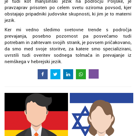
je tudi kot manjšinski jezik na področju Poljske, je
pravzaprav prisoten po celem svetu oziroma povsod, kjer
obstajajo pripadniki judovske skupnosti, ki jim je to materni
jezik.
Ker mi vedno sledimo svetovne trende s področja
prevajanja, posebno pozornost pa posvečamo tudi
potrebam in zahtevam svojih strank, je povsem pričakovano,
da smo med svoje storitve, za katere smo specializirani,
uvrstili tudi overitev sodnega tolmača in prevajanje iz
nemškega v hebrejski jezik.