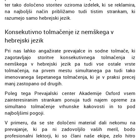
ter tako določeno storitev oziroma izdelek, ki se reklamira,
na najboljši način približamo tudi tistim strankam, ki
razumejo samo hebrejski jezik.
Konsekutivno tolmačenje iz nemškega v
hebrejski jezik
Pri nas lahko angažirate prevajalce in sodne tolmače, ki
zagotavljajo storitve konsekutivnega tolmačenja iz
nemškega v hebrejski jezik pa tudi vse ostale vrste
tolmačenja, na prvem mestu simultanega pa tudi tako
imenovanega šepetanega tolmačenja, ki je v praksi precej
manj zastopano od drugih.
Poleg tega Prevajalski center Akademije Oxford vsem
zainteresiranim strankam ponuja tudi najem opreme za
simultano tolmačenje vrhunske kakovosti in to pod
najboljšimi pogoji.
V primeru, da se ste določeni material dali nekomu na
prevajanje, ki pa ni zadovoljilo vaših meril, bodo
profesionalni lektorji, ki so člani naše ekipe, zelo hitro