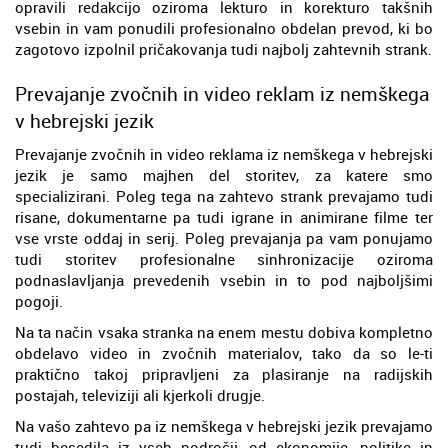
opravili redakcijo oziroma lekturo in korekturo takšnih
vsebin in vam ponudili profesionalno obdelan prevod, ki bo
zagotovo izpolnil pričakovanja tudi najbolj zahtevnih strank.
Prevajanje zvočnih in video reklam iz nemškega
v hebrejski jezik
Prevajanje zvočnih in video reklama iz nemškega v hebrejski
jezik je samo majhen del storitev, za katere smo
specializirani. Poleg tega na zahtevo strank prevajamo tudi
risane, dokumentarne pa tudi igrane in animirane filme ter
vse vrste oddaj in serij. Poleg prevajanja pa vam ponujamo
tudi storitev profesionalne sinhronizacije oziroma
podnaslavljanja prevedenih vsebin in to pod najboljšimi
pogoji.
Na ta način vsaka stranka na enem mestu dobiva kompletno
obdelavo video in zvočnih materialov, tako da so le-ti
praktično takoj pripravljeni za plasiranje na radijskih
postajah, televiziji ali kjerkoli drugje.
Na vašo zahtevo pa iz nemškega v hebrejski jezik prevajamo
tudi besedila iz vseh področij, od ekonomije, politike in