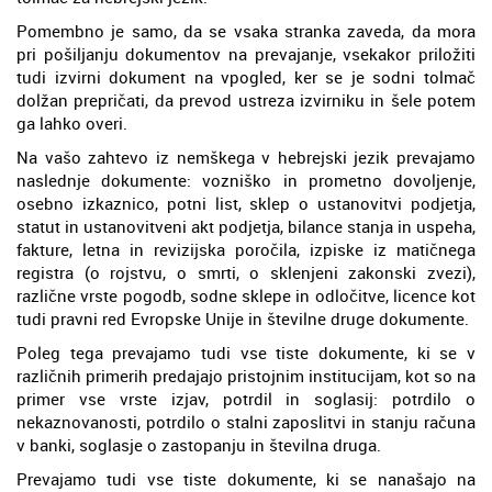
Pomembno je samo, da se vsaka stranka zaveda, da mora
pri pošiljanju dokumentov na prevajanje, vsekakor priložiti
tudi izvirni dokument na vpogled, ker se je sodni tolmač
dolžan prepričati, da prevod ustreza izvirniku in šele potem
ga lahko overi.
Na vašo zahtevo iz nemškega v hebrejski jezik prevajamo
naslednje dokumente: vozniško in prometno dovoljenje,
osebno izkaznico, potni list, sklep o ustanovitvi podjetja,
statut in ustanovitveni akt podjetja, bilance stanja in uspeha,
fakture, letna in revizijska poročila, izpiske iz matičnega
registra (o rojstvu, o smrti, o sklenjeni zakonski zvezi),
različne vrste pogodb, sodne sklepe in odločitve, licence kot
tudi pravni red Evropske Unije in številne druge dokumente.
Poleg tega prevajamo tudi vse tiste dokumente, ki se v
različnih primerih predajajo pristojnim institucijam, kot so na
primer vse vrste izjav, potrdil in soglasij: potrdilo o
nekaznovanosti, potrdilo o stalni zaposlitvi in stanju računa
v banki, soglasje o zastopanju in številna druga.
Prevajamo tudi vse tiste dokumente, ki se nanašajo na