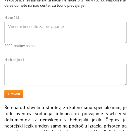
kakovosti. Prevajanje na ta način ne more biti 100% točno. Najboljše je,
da se obrnete na naš center za točno prevajanje.
Nemški
2000
znakov ostalo.
Hebrejski
Prevedi
Še ena od številnih storitev, za katero smo specializirani, je
tudi overitev sodnega tolmača in prevajanje vseh vrst
dokumentov iz nemškega v hebrejski jezik. Čeprav je
hebrejski jezik uraden samo na področju Izraela, prisoten pa